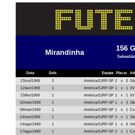
156
G
Mirandinha
Sebastião
Data
Gols
Equipe
Placar
Ad
23/out/1968
2
América/SJRP-SP
2
x
0
Sã
12/jan/1969
1
América/SJRP-SP
1
x
1
XV
23/fev/1969
1
América/SJRP-SP
1
x
1
XV
02/mar/1969
1
América/SJRP-SP
1
x
3
Sã
09/mar/1969
1
América/SJRP-SP
1
x
1
Co
24/mai/1969
1
América/SJRP-SP
3
x
1
Sã
14/ago/1969
1
América/SJRP-SP
1
x
0
Vo
17/ago/1969
1
América/SJRP-SP
2
x
1
Com