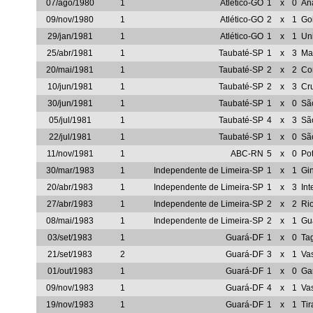
07/ago/1980
1
Atlético-GO
1
x
0
An
09/nov/1980
1
Atlético-GO
2
x
1
Go
29/jan/1981
1
Atlético-GO
1
x
1
Un
25/abr/1981
1
Taubaté-SP
1
x
3
Mar
20/mai/1981
1
Taubaté-SP
2
x
2
Com
10/jun/1981
1
Taubaté-SP
2
x
3
Cr
30/jun/1981
1
Taubaté-SP
1
x
0
Sã
05/jul/1981
1
Taubaté-SP
4
x
3
Sã
22/jul/1981
1
Taubaté-SP
1
x
0
Sã
11/nov/1981
1
ABC-RN
5
x
0
Po
30/mar/1983
1
Independente de Limeira-SP
1
x
1
Gi
20/abr/1983
1
Independente de Limeira-SP
1
x
3
Int
27/abr/1983
1
Independente de Limeira-SP
2
x
2
Ri
08/mai/1983
1
Independente de Limeira-SP
2
x
1
Gu
03/set/1983
1
Guará-DF
1
x
0
Ta
21/set/1983
2
Guará-DF
3
x
1
Va
01/out/1983
1
Guará-DF
1
x
0
Ga
09/nov/1983
1
Guará-DF
4
x
1
Va
19/nov/1983
1
Guará-DF
1
x
1
Ti