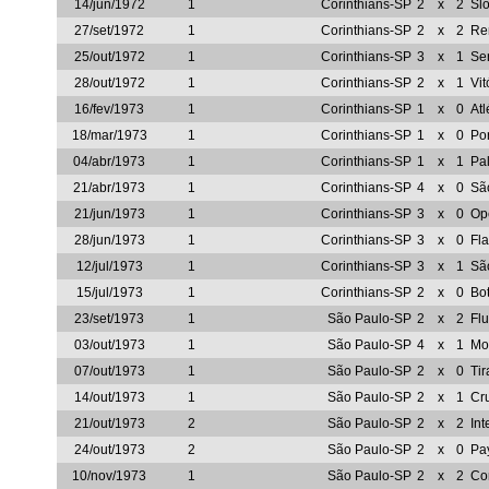
14/jun/1972
1
Corinthians-SP
2
x
2
Sl
27/set/1972
1
Corinthians-SP
2
x
2
Re
25/out/1972
1
Corinthians-SP
3
x
1
Se
28/out/1972
1
Corinthians-SP
2
x
1
Vit
16/fev/1973
1
Corinthians-SP
1
x
0
Atl
18/mar/1973
1
Corinthians-SP
1
x
0
Po
04/abr/1973
1
Corinthians-SP
1
x
1
Pa
21/abr/1973
1
Corinthians-SP
4
x
0
Sã
21/jun/1973
1
Corinthians-SP
3
x
0
Op
28/jun/1973
1
Corinthians-SP
3
x
0
Fl
12/jul/1973
1
Corinthians-SP
3
x
1
Sã
15/jul/1973
1
Corinthians-SP
2
x
0
Bot
23/set/1973
1
São Paulo-SP
2
x
2
Fl
03/out/1973
1
São Paulo-SP
4
x
1
Mo
07/out/1973
1
São Paulo-SP
2
x
0
Tir
14/out/1973
1
São Paulo-SP
2
x
1
Cr
21/out/1973
2
São Paulo-SP
2
x
2
Int
24/out/1973
2
São Paulo-SP
2
x
0
Pa
10/nov/1973
1
São Paulo-SP
2
x
2
Cor