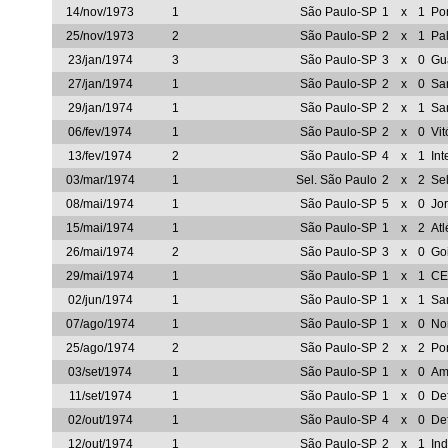
14/nov/1973
1
São Paulo-SP
1
x
1
Po
25/nov/1973
2
São Paulo-SP
2
x
1
Pa
23/jan/1974
3
São Paulo-SP
3
x
0
Gu
27/jan/1974
1
São Paulo-SP
2
x
0
Sa
29/jan/1974
1
São Paulo-SP
2
x
1
Sa
06/fev/1974
1
São Paulo-SP
2
x
0
Vit
13/fev/1974
2
São Paulo-SP
4
x
1
Int
03/mar/1974
1
Sel. São Paulo
2
x
2
Sel
08/mai/1974
1
São Paulo-SP
5
x
0
Jo
15/mai/1974
1
São Paulo-SP
1
x
2
Atl
26/mai/1974
2
São Paulo-SP
3
x
0
Go
29/mai/1974
1
São Paulo-SP
1
x
1
CE
02/jun/1974
1
São Paulo-SP
1
x
1
Sa
07/ago/1974
1
São Paulo-SP
1
x
0
No
25/ago/1974
2
São Paulo-SP
2
x
2
Po
03/set/1974
1
São Paulo-SP
1
x
0
Am
11/set/1974
1
São Paulo-SP
1
x
0
De
02/out/1974
1
São Paulo-SP
4
x
0
De
12/out/1974
1
São Paulo-SP
2
x
1
In