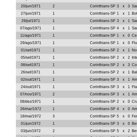
20/jun/1971
2
Corinthians-SP
3
x
3
Sa
27/jun/1971
1
Corinthians-SP
1
x
1
Bot
29/jul/1971
1
Corinthians-SP
3
x
1
Sa
07/ago/1971
1
Corinthians-SP
4
x
1
Sa
11/ago/1971
1
Corinthians-SP
1
x
0
Ce
29/ago/1971
1
Corinthians-SP
1
x
0
Fl
01/set/1971
1
Corinthians-SP
2
x
1
No
05/set/1971
1
Corinthians-SP
2
x
2
Int
08/set/1971
1
Corinthians-SP
2
x
3
Cor
26/set/1971
1
Corinthians-SP
2
x
1
Ba
02/out/1971
1
Corinthians-SP
3
x
1
Am
24/out/1971
1
Corinthians-SP
3
x
1
Fl
07/nov/1971
2
Corinthians-SP
3
x
1
Am
08/dez/1971
1
Corinthians-SP
2
x
0
Cr
26/mar/1972
1
Corinthians-SP
4
x
0
Am
18/mai/1972
3
Corinthians-SP
5
x
0
Fer
01/jun/1972
1
Corinthians-SP
3
x
0
Be
03/jun/1972
2
Corinthians-SP
5
x
2
Be