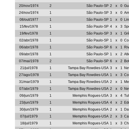
20/nov/1974
2
São Paulo-SP
2
x
0
Gu
24/nov/1974
1
São Paulo-SP
3
x
0
Am
08/out/1977
1
São Paulo-SP
1
x
0
Li
15/fev/1978
1
São Paulo-SP
4
x
3
Sp
19/fev/1978
1
São Paulo-SP
3
x
1
Gr
02/abr/1978
1
São Paulo-SP
1
x
0
Com
06/abr/1978
1
São Paulo-SP
6
x
1
Riv
09/abr/1978
1
São Paulo-SP
1
x
2
Atl
07/mai/1978
2
São Paulo-SP
6
x
2
Bot
21/jul/1978
1
Tampa Bay Rowdies-USA
3
x
1
Ne
27/ago/1978
1
Tampa Bay Rowdies-USA
1
x
3
Co
31/mar/1979
1
Tampa Bay Rowdies-USA
2
x
1
Me
07/abr/1979
1
Tampa Bay Rowdies-USA
2
x
0
Ne
09/jun/1979
1
Memphis Rogues-USA
3
x
4
Tu
23/jun/1979
1
Memphis Rogues-USA
4
x
2
Ed
30/jun/1979
1
Memphis Rogues-USA
2
x
1
Da
07/jul/1979
1
Memphis Rogues-USA
2
x
3
Cal
18/jul/1979
1
Memphis Rogues-USA
1
x
3
Ch