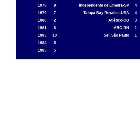
1978
9
Independente de Limeira-SP
4
1979
7
Tampa Bay Rowdies-USA
4
1980
2
Atlético-GO
3
1981
8
ABC-RN
1
1983
10
Sel. São Paulo
1
1984
5
1985
5