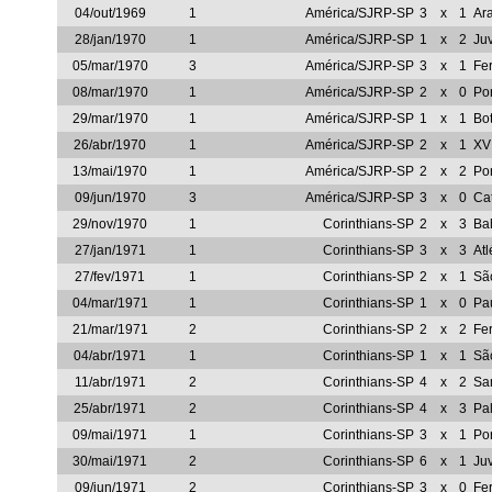
04/out/1969
1
América/SJRP-SP
3
x
1
Ar
28/jan/1970
1
América/SJRP-SP
1
x
2
Ju
05/mar/1970
3
América/SJRP-SP
3
x
1
Fer
08/mar/1970
1
América/SJRP-SP
2
x
0
Po
29/mar/1970
1
América/SJRP-SP
1
x
1
Bot
26/abr/1970
1
América/SJRP-SP
2
x
1
XV
13/mai/1970
1
América/SJRP-SP
2
x
2
Po
09/jun/1970
3
América/SJRP-SP
3
x
0
Ca
29/nov/1970
1
Corinthians-SP
2
x
3
Ba
27/jan/1971
1
Corinthians-SP
3
x
3
Atl
27/fev/1971
1
Corinthians-SP
2
x
1
Sã
04/mar/1971
1
Corinthians-SP
1
x
0
Pau
21/mar/1971
2
Corinthians-SP
2
x
2
Fer
04/abr/1971
1
Corinthians-SP
1
x
1
Sã
11/abr/1971
2
Corinthians-SP
4
x
2
Sa
25/abr/1971
2
Corinthians-SP
4
x
3
Pa
09/mai/1971
1
Corinthians-SP
3
x
1
Po
30/mai/1971
2
Corinthians-SP
6
x
1
Ju
09/jun/1971
2
Corinthians-SP
3
x
0
Fer