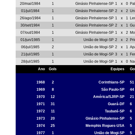
20/mai/1984
1
Ginásio Pinhalense-SP
1
x
0
Pa
01/jul/1984
1
Ginásio Pinhalense-SP
2
x
2
Un
26/ago/1984
1
Ginásio Pinhalense-SP
1
x
1
Le
30/set/1984
1
Ginásio Pinhalense-SP
2
x
1
Gu
07/out/1984
1
Ginásio Pinhalense-SP
1
x
2
Mo
01/jun/1985
1
União de Mogi-SP
2
x
2
Pr
06/jul/1985
2
União de Mogi-SP
2
x
1
Ap
21/jul/1985
1
União de Mogi-SP
3
x
1
Fer
28/jul/1985
1
União de Mogi-SP
1
x
0
Na
Ano
Gols
Equipes
Go
1968
2
Corinthians-SP
51
1969
8
São Paulo-SP
44
1970
12
América/SJRP-SP
21
1971
31
Guará-DF
6
1972
11
Taubaté-SP
6
1973
20
Ginásio Pinhalense-SP
5
1974
25
Memphis Rogues-USA
5
1977
1
União de Mogi-SP
5