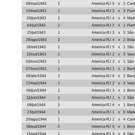
09/mai/1943
1
America-RJ
5
x
2
Cant
15/mai/1943
1
America-RJ
3
x
3
Flum
20/jun/1943
1
America-RJ
4
x
4
Madu
04/jul/1943
2
America-RJ
2
x
1
Fla
25/jul/1943
1
America-RJ
3
x
5
São 
29/ago/1943
2
America-RJ
4
x
2
Bota
26/set/1943
1
America-RJ
5
x
1
São 
10/out/1943
1
America-RJ
2
x
3
Vasc
03/nov/1943
1
America-RJ
3
x
1
São 
07/nov/1943
1
America-RJ
1
x
1
Ban
09/abr/1944
2
America-RJ
6
x
2
Ban
27/mai/1944
1
America-RJ
2
x
3
Vasc
04/jun/1944
1
America-RJ
3
x
1
Bon
11/jun/1944
1
America-RJ
1
x
1
São 
09/jul/1944
2
America-RJ
6
x
1
Ban
23/jul/1944
1
America-RJ
1
x
5
Madu
20/ago/1944
1
America-RJ
2
x
4
Cant
08/out/1944
2
America-RJ
5
x
1
Bon
15/out/1944
1
America-RJ
3
x
0
São 