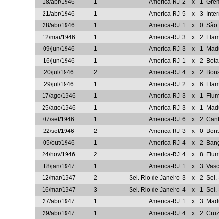
18/abr/1946
1
America-RJ
2
x
1
Grê
21/abr/1946
1
America-RJ
5
x
3
Inte
28/abr/1946
1
America-RJ
1
x
0
São 
12/mai/1946
1
America-RJ
3
x
2
Fla
09/jun/1946
1
America-RJ
3
x
1
Madu
16/jun/1946
1
America-RJ
1
x
2
Bota
20/jul/1946
2
America-RJ
4
x
2
Bon
29/jul/1946
1
America-RJ
2
x
6
Fla
17/ago/1946
1
America-RJ
3
x
1
Flum
25/ago/1946
1
America-RJ
3
x
1
Madu
07/set/1946
1
America-RJ
6
x
2
Cant
22/set/1946
2
America-RJ
3
x
0
Bon
05/out/1946
1
America-RJ
4
x
2
Ban
24/nov/1946
2
America-RJ
4
x
8
Flum
18/jan/1947
1
America-RJ
1
x
3
Vasc
12/mar/1947
2
Sel. Rio de Janeiro
3
x
2
Sel.
16/mar/1947
3
Sel. Rio de Janeiro
4
x
1
Sel.
27/abr/1947
1
America-RJ
1
x
3
Madu
29/abr/1947
1
America-RJ
4
x
2
Cruz