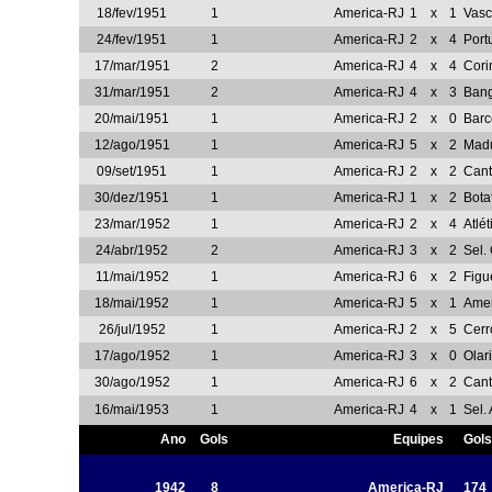
18/fev/1951
1
America-RJ
1
x
1
Vasc
24/fev/1951
1
America-RJ
2
x
4
Port
17/mar/1951
2
America-RJ
4
x
4
Cori
31/mar/1951
2
America-RJ
4
x
3
Ban
20/mai/1951
1
America-RJ
2
x
0
Barc
12/ago/1951
1
America-RJ
5
x
2
Madu
09/set/1951
1
America-RJ
2
x
2
Cant
30/dez/1951
1
America-RJ
1
x
2
Bota
23/mar/1952
1
America-RJ
2
x
4
Atlé
24/abr/1952
2
America-RJ
3
x
2
Sel.
11/mai/1952
1
America-RJ
6
x
2
Figu
18/mai/1952
1
America-RJ
5
x
1
Amer
26/jul/1952
1
America-RJ
2
x
5
Cerr
17/ago/1952
1
America-RJ
3
x
0
Olar
30/ago/1952
1
America-RJ
6
x
2
Cant
16/mai/1953
1
America-RJ
4
x
1
Sel.
Ano
Gols
Equipes
Gols
1942
8
America-RJ
174