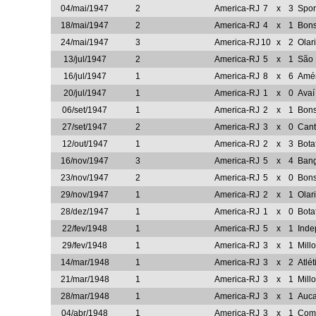
04/mai/1947
2
America-RJ
7
x
3
Spor
18/mai/1947
2
America-RJ
4
x
1
Bon
24/mai/1947
3
America-RJ
10
x
2
Olar
13/jul/1947
2
America-RJ
5
x
1
São 
16/jul/1947
1
America-RJ
8
x
6
Amér
20/jul/1947
1
America-RJ
1
x
0
Avaí
06/set/1947
1
America-RJ
2
x
1
Bon
27/set/1947
2
America-RJ
3
x
0
Cant
12/out/1947
1
America-RJ
2
x
3
Bota
16/nov/1947
3
America-RJ
5
x
4
Ban
23/nov/1947
2
America-RJ
5
x
0
Bon
29/nov/1947
1
America-RJ
2
x
1
Olar
28/dez/1947
1
America-RJ
1
x
0
Bota
22/fev/1948
1
America-RJ
5
x
1
Inde
29/fev/1948
1
America-RJ
3
x
1
Mill
14/mar/1948
1
America-RJ
3
x
2
Atlé
21/mar/1948
1
America-RJ
3
x
1
Mill
28/mar/1948
1
America-RJ
3
x
1
Auc
04/abr/1948
1
America-RJ
3
x
1
Comb