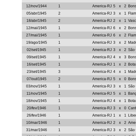
12/nov/1944
1
America-RJ
5
x
2
Bon
05/abr/1945
2
America-RJ
3
x
1
Fla
18/abr/1945
2
America-RJ
2
x
1
Vasc
12/mai/1945
1
America-RJ
6
x
2
Bon
27/mai/1945
1
America-RJ
6
x
2
Fla
19/ago/1945
1
America-RJ
3
x
2
Madu
02/set/1945
1
America-RJ
3
x
2
São 
09/set/1945
1
America-RJ
4
x
3
Bon
16/set/1945
1
America-RJ
1
x
2
Bota
23/set/1945
3
America-RJ
4
x
1
Madu
07/out/1945
2
America-RJ
5
x
0
Bon
03/nov/1945
1
America-RJ
3
x
1
São 
11/nov/1945
1
America-RJ
5
x
1
Ban
18/nov/1945
1
America-RJ
4
x
1
Bota
20/fev/1946
1
America-RJ
3
x
0
Cant
26/fev/1946
1
America-RJ
1
x
1
Libe
10/mar/1946
1
America-RJ
2
x
2
Amer
31/mar/1946
1
America-RJ
3
x
2
São 