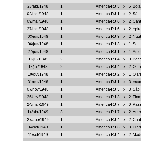
28/abr/1948
1
America-RJ
3
x
5
Bota
02/mai/1948
1
America-RJ
1
x
2
São 
09/mai/1948
1
America-RJ
6
x
2
Cant
27/mai/1948
1
America-RJ
6
x
2
Ypir
03/jun/1948
1
America-RJ
3
x
2
Náut
06/jun/1948
1
America-RJ
3
x
1
Sant
27/jun/1948
1
America-RJ
1
x
1
Amér
11/jul/1948
2
America-RJ
4
x
0
Ban
18/jul/1948
2
America-RJ
4
x
2
Olar
10/out/1948
1
America-RJ
2
x
1
Olar
31/out/1948
1
America-RJ
1
x
3
Vasc
07/nov/1948
1
America-RJ
3
x
3
São 
26/dez/1948
1
America-RJ
3
x
2
Fla
24/mar/1949
1
America-RJ
7
x
0
Pas
14/abr/1949
3
America-RJ
7
x
2
Arar
27/ago/1949
1
America-RJ
4
x
2
Cant
04/set/1949
1
America-RJ
3
x
3
Olar
11/set/1949
1
America-RJ
4
x
2
Madu