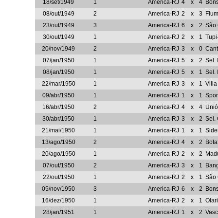
18/set/1949
1
America-RJ
4
x
4
Bon
08/out/1949
2
America-RJ
2
x
3
Flum
23/out/1949
3
America-RJ
6
x
2
São 
30/out/1949
1
America-RJ
2
x
1
Tup
20/nov/1949
2
America-RJ
3
x
0
Cant
07/jan/1950
1
America-RJ
5
x
2
Sel. 
08/jan/1950
1
America-RJ
5
x
1
Sel.
22/mar/1950
1
America-RJ
3
x
1
Vill
09/abr/1950
1
America-RJ
1
x
1
Spor
16/abr/1950
2
America-RJ
4
x
4
Unió
30/abr/1950
1
America-RJ
3
x
2
Sel. 
21/mai/1950
1
America-RJ
1
x
1
Side
13/ago/1950
2
America-RJ
4
x
2
Bota
20/ago/1950
1
America-RJ
2
x
2
Madu
07/out/1950
2
America-RJ
3
x
1
Ban
22/out/1950
1
America-RJ
2
x
1
São 
05/nov/1950
3
America-RJ
6
x
2
Bon
16/dez/1950
1
America-RJ
2
x
1
Olar
28/jan/1951
1
America-RJ
1
x
2
Vasc