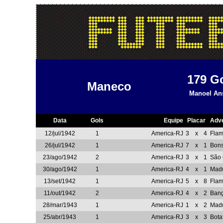
179
G
Maneco
Manoel An
Data
Gols
Equipe
Placar
Adve
12/jul/1942
1
America-RJ
3
x
4
Fla
26/jul/1942
1
America-RJ
7
x
1
Bon
23/ago/1942
2
America-RJ
3
x
1
São 
30/ago/1942
1
America-RJ
4
x
1
Madu
13/set/1942
1
America-RJ
5
x
8
Fla
11/out/1942
2
America-RJ
4
x
2
Ban
28/mar/1943
1
America-RJ
1
x
2
Madu
25/abr/1943
1
America-RJ
3
x
3
Bota