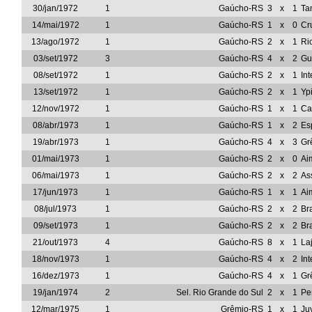
30/jan/1972
1
Gaúcho-RS
3
x
1
Ta
14/mai/1972
1
Gaúcho-RS
1
x
0
Cr
13/ago/1972
1
Gaúcho-RS
2
x
1
Ri
03/set/1972
3
Gaúcho-RS
4
x
2
Gu
08/set/1972
1
Gaúcho-RS
2
x
1
In
13/set/1972
1
Gaúcho-RS
2
x
1
Yp
12/nov/1972
1
Gaúcho-RS
1
x
1
Ca
08/abr/1973
1
Gaúcho-RS
1
x
2
Es
19/abr/1973
1
Gaúcho-RS
4
x
3
Gr
01/mai/1973
1
Gaúcho-RS
2
x
0
Ai
06/mai/1973
1
Gaúcho-RS
2
x
2
As
17/jun/1973
1
Gaúcho-RS
1
x
1
Ai
08/jul/1973
1
Gaúcho-RS
2
x
2
Br
09/set/1973
1
Gaúcho-RS
2
x
2
Br
21/out/1973
4
Gaúcho-RS
8
x
1
La
18/nov/1973
1
Gaúcho-RS
4
x
2
In
16/dez/1973
1
Gaúcho-RS
4
x
1
Gr
19/jan/1974
2
Sel. Rio Grande do Sul
2
x
1
Pe
12/mar/1975
1
Grêmio-RS
1
x
1
Ju