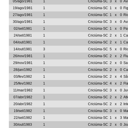
05/ago/1981
1
Criciúma-SC
3
x
0
Av
19/ago/1981
1
Criciúma-SC
1
x
0
Fi
27/ago/1981
1
Criciúma-SC
1
x
0
Ri
30/ago/1981
1
Criciúma-SC
3
x
0
Av
02/set/1981
1
Criciúma-SC
1
x
0
Pa
24/set/1981
1
Criciúma-SC
2
x
1
Ca
04/out/1981
1
Criciúma-SC
2
x
1
Ca
14/out/1981
3
Criciúma-SC
5
x
0
Ri
26/nov/1981
1
Criciúma-SC
2
x
2
Fl
29/nov/1981
1
Criciúma-SC
2
x
0
Sa
28/jan/1982
1
Criciúma-SC
2
x
0
Ca
03/fev/1982
1
Criciúma-SC
2
x
4
Sã
25/fev/1982
1
Criciúma-SC
4
x
2
Fl
11/mar/1982
1
Criciúma-SC
3
x
0
Ju
07/abr/1982
1
Criciúma-SC
2
x
2
At
20/abr/1982
1
Criciúma-SC
2
x
2
In
19/set/1982
1
Criciúma-SC
3
x
0
Ma
22/set/1982
1
Criciúma-SC
1
x
3
Ma
30/out/1983
1
Criciúma-SC
2
x
0
Jo