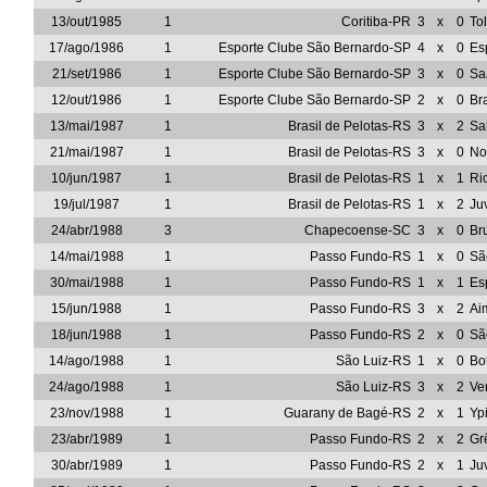
13/out/1985
1
Coritiba-PR
3
x
0
To
17/ago/1986
1
Esporte Clube São Bernardo-SP
4
x
0
Es
21/set/1986
1
Esporte Clube São Bernardo-SP
3
x
0
Sa
12/out/1986
1
Esporte Clube São Bernardo-SP
2
x
0
Br
13/mai/1987
1
Brasil de Pelotas-RS
3
x
2
Sa
21/mai/1987
1
Brasil de Pelotas-RS
3
x
0
No
10/jun/1987
1
Brasil de Pelotas-RS
1
x
1
Ri
19/jul/1987
1
Brasil de Pelotas-RS
1
x
2
Ju
24/abr/1988
3
Chapecoense-SC
3
x
0
Br
14/mai/1988
1
Passo Fundo-RS
1
x
0
Sã
30/mai/1988
1
Passo Fundo-RS
1
x
1
Es
15/jun/1988
1
Passo Fundo-RS
3
x
2
Ai
18/jun/1988
1
Passo Fundo-RS
2
x
0
Sã
14/ago/1988
1
São Luiz-RS
1
x
0
Bo
24/ago/1988
1
São Luiz-RS
3
x
2
Ve
23/nov/1988
1
Guarany de Bagé-RS
2
x
1
Yp
23/abr/1989
1
Passo Fundo-RS
2
x
2
Gr
30/abr/1989
1
Passo Fundo-RS
2
x
1
Ju