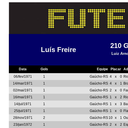
210
G
Luís Freire
Luiz Arn
Data
Gols
Equipe
Placar
Ad
06/fev/1971
1
Gaúcho-RS
4
x
0
Ri
14/mar/1971
1
Gaúcho-RS
4
x
1
Br
02/mai/1971
1
Gaúcho-RS
2
x
0
Fa
16/mai/1971
1
Gaúcho-RS
1
x
2
Ri
14/jul/1971
1
Gaúcho-RS
1
x
3
Ba
25/jul/1971
1
Gaúcho-RS
1
x
0
Fl
28/nov/1971
2
Gaúcho-RS
10
x
1
Ou
23/jan/1972
1
Gaúcho-RS
2
x
2
Es