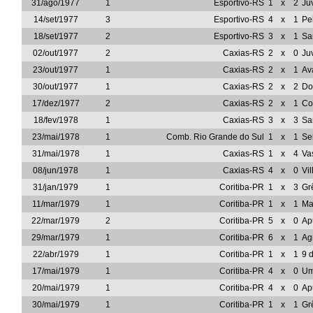
31/ago/1977
1
Esportivo-RS
1
x
2
Ju
14/set/1977
3
Esportivo-RS
4
x
1
Pe
18/set/1977
2
Esportivo-RS
3
x
1
Sa
02/out/1977
2
Caxias-RS
2
x
0
Ju
23/out/1977
1
Caxias-RS
2
x
1
Av
30/out/1977
1
Caxias-RS
2
x
2
Do
17/dez/1977
2
Caxias-RS
2
x
1
Co
18/fev/1978
1
Caxias-RS
3
x
3
Sa
23/mai/1978
1
Comb. Rio Grande do Sul
1
x
1
Se
31/mai/1978
1
Caxias-RS
1
x
4
Va
08/jun/1978
1
Caxias-RS
4
x
0
Vi
31/jan/1979
1
Coritiba-PR
1
x
3
Gr
11/mar/1979
1
Coritiba-PR
1
x
1
Ma
22/mar/1979
2
Coritiba-PR
5
x
0
Ap
29/mar/1979
1
Coritiba-PR
6
x
1
Ag
22/abr/1979
1
Coritiba-PR
1
x
1
9 
17/mai/1979
1
Coritiba-PR
4
x
0
Um
20/mai/1979
1
Coritiba-PR
4
x
0
Ap
30/mai/1979
1
Coritiba-PR
1
x
1
Gr