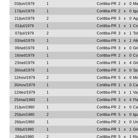
03/jun/1979
1
Coritiba-PR
2
x
0
Ma
17/jun/1979
1
Coritiba-PR
2
x
0
Ig
21/jun/1979
2
Coritiba-PR
3
x
0
Ag
01/jul/1979
1
Coritiba-PR
1
x
1
Co
07/jul/1979
2
Coritiba-PR
3
x
1
To
03/set/1979
1
Coritiba-PR
1
x
1
At
09/set/1979
1
Coritiba-PR
3
x
0
Gr
16/set/1979
1
Coritiba-PR
2
x
0
Co
23/set/1979
1
Coritiba-PR
1
x
4
Gr
30/out/1979
1
Coritiba-PR
2
x
0
Sp
12/nov/1979
2
Coritiba-PR
5
x
0
Mi
30/nov/1979
1
Coritiba-PR
1
x
0
Ca
12/dez/1979
1
Coritiba-PR
1
x
1
Va
25/mai/1980
1
Coritiba-PR
3
x
4
Fl
21/jun/1980
1
Coritiba-PR
2
x
0
Ca
25/jun/1980
2
Coritiba-PR
5
x
0
Ig
28/jun/1980
1
Coritiba-PR
2
x
0
Um
09/jul/1980
1
Coritiba-PR
1
x
1
Gr
26/jul/1980
2
Coritiba-PR
5
x
1
Ri