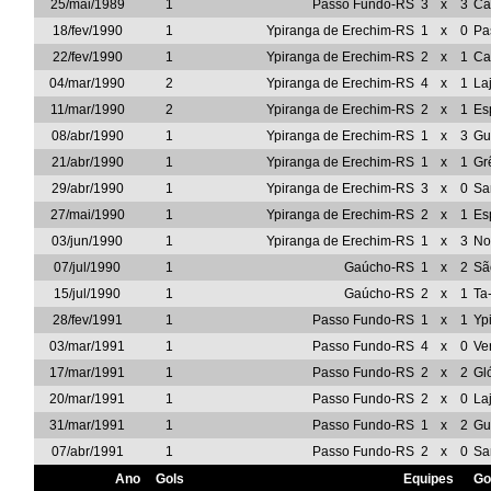
25/mai/1989
1
Passo Fundo-RS
3
x
3
Ca
18/fev/1990
1
Ypiranga de Erechim-RS
1
x
0
Pa
22/fev/1990
1
Ypiranga de Erechim-RS
2
x
1
Ca
04/mar/1990
2
Ypiranga de Erechim-RS
4
x
1
La
11/mar/1990
2
Ypiranga de Erechim-RS
2
x
1
Es
08/abr/1990
1
Ypiranga de Erechim-RS
1
x
3
Gu
21/abr/1990
1
Ypiranga de Erechim-RS
1
x
1
Gr
29/abr/1990
1
Ypiranga de Erechim-RS
3
x
0
Sa
27/mai/1990
1
Ypiranga de Erechim-RS
2
x
1
Es
03/jun/1990
1
Ypiranga de Erechim-RS
1
x
3
No
07/jul/1990
1
Gaúcho-RS
1
x
2
Sã
15/jul/1990
1
Gaúcho-RS
2
x
1
Ta
28/fev/1991
1
Passo Fundo-RS
1
x
1
Yp
03/mar/1991
1
Passo Fundo-RS
4
x
0
Ve
17/mar/1991
1
Passo Fundo-RS
2
x
2
Gl
20/mar/1991
1
Passo Fundo-RS
2
x
0
La
31/mar/1991
1
Passo Fundo-RS
1
x
2
Gu
07/abr/1991
1
Passo Fundo-RS
2
x
0
Sa
Ano
Gols
Equipes
Go