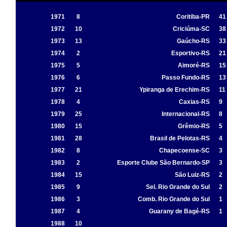
1971
8
Coritiba-PR
41
1972
10
Criciúma-SC
38
1973
13
Gaúcho-RS
33
1974
2
Esportivo-RS
21
1975
5
Aimoré-RS
15
1976
6
Passo Fundo-RS
13
1977
21
Ypiranga de Erechim-RS
11
1978
4
Caxias-RS
9
1979
25
Internacional-RS
8
1980
15
Grêmio-RS
5
1981
28
Brasil de Pelotas-RS
4
1982
8
Chapecoense-SC
3
1983
2
Esporte Clube São Bernardo-SP
3
1984
15
São Luiz-RS
2
1985
9
Sel. Rio Grande do Sul
2
1986
3
Comb. Rio Grande do Sul
1
1987
4
Guarany de Bagé-RS
1
1988
10