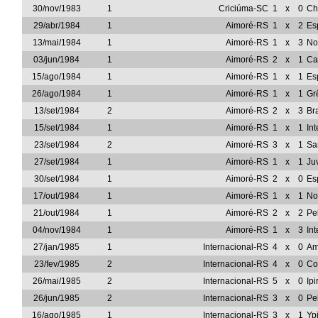
30/nov/1983
1
Criciúma-SC
1
x
0
Ch
29/abr/1984
1
Aimoré-RS
1
x
2
Es
13/mai/1984
1
Aimoré-RS
1
x
3
No
03/jun/1984
1
Aimoré-RS
2
x
1
Ca
15/ago/1984
1
Aimoré-RS
1
x
1
Es
26/ago/1984
1
Aimoré-RS
1
x
1
Gr
13/set/1984
2
Aimoré-RS
2
x
3
Br
15/set/1984
1
Aimoré-RS
1
x
1
In
23/set/1984
2
Aimoré-RS
3
x
1
Sa
27/set/1984
1
Aimoré-RS
1
x
1
Ju
30/set/1984
1
Aimoré-RS
2
x
0
Es
17/out/1984
1
Aimoré-RS
1
x
1
No
21/out/1984
1
Aimoré-RS
2
x
2
Pe
04/nov/1984
1
Aimoré-RS
1
x
3
In
27/jan/1985
1
Internacional-RS
4
x
0
Am
23/fev/1985
2
Internacional-RS
4
x
0
Co
26/mai/1985
2
Internacional-RS
5
x
0
Ip
26/jun/1985
2
Internacional-RS
3
x
0
Pe
16/ago/1985
1
Internacional-RS
3
x
1
Yp