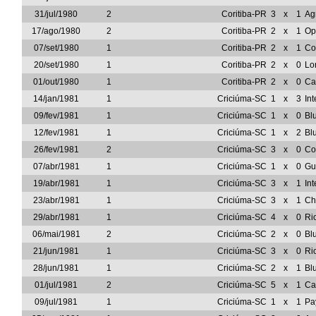
31/jul/1980
2
Coritiba-PR
3
x
1
Ag
17/ago/1980
2
Coritiba-PR
2
x
1
Op
07/set/1980
1
Coritiba-PR
2
x
1
Co
20/set/1980
1
Coritiba-PR
2
x
0
Lo
01/out/1980
1
Coritiba-PR
2
x
0
Ca
14/jan/1981
1
Criciúma-SC
1
x
3
In
09/fev/1981
1
Criciúma-SC
1
x
0
Bl
12/fev/1981
1
Criciúma-SC
1
x
2
Bl
26/fev/1981
2
Criciúma-SC
3
x
0
Co
07/abr/1981
1
Criciúma-SC
1
x
0
Gu
19/abr/1981
1
Criciúma-SC
3
x
1
In
23/abr/1981
1
Criciúma-SC
3
x
1
Ch
29/abr/1981
1
Criciúma-SC
4
x
0
Ri
06/mai/1981
2
Criciúma-SC
2
x
0
Bl
21/jun/1981
1
Criciúma-SC
3
x
0
Ri
28/jun/1981
1
Criciúma-SC
2
x
1
Bl
01/jul/1981
2
Criciúma-SC
5
x
1
Ca
09/jul/1981
1
Criciúma-SC
1
x
1
Pa