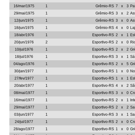
16/mar/1975
1
Grêmio-RS
7
x
3
Pa
29/mai/1975
1
Grêmio-RS
3
x
2
As
12/jun/1975
1
Grêmio-RS
3
x
0
As
18/jun/1975
1
Grêmio-RS
4
x
0
La
18/abr/1976
1
Esportivo-RS
2
x
1
Es
20/jun/1976
2
Esportivo-RS
2
x
0
Ri
10/jul/1976
1
Esportivo-RS
2
x
2
Gr
18/jul/1976
1
Esportivo-RS
3
x
1
Sá
04/ago/1976
1
Esportivo-RS
2
x
5
Gr
30/jan/1977
1
Esportivo-RS
1
x
0
No
27/fev/1977
1
Esportivo-RS
1
x
1
Es
20/abr/1977
1
Esportivo-RS
4
x
2
Sã
08/mai/1977
1
Esportivo-RS
3
x
0
Cr
16/mai/1977
1
Esportivo-RS
2
x
1
In
29/mai/1977
1
Esportivo-RS
2
x
2
Sa
03/jun/1977
1
Esportivo-RS
3
x
1
Sa
24/jul/1977
1
Esportivo-RS
2
x
0
Cr
28/ago/1977
1
Esportivo-RS
1
x
0
Gr