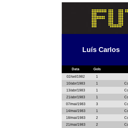
Luís Carlos
Data
Gols
02/set/1982
1
10/abr/1983
1
Co
13/abr/1983
1
Co
21/abr/1983
1
Co
07/mai/1983
3
Co
14/mai/1983
1
Co
18/mai/1983
2
Co
21/mai/1983
2
Co