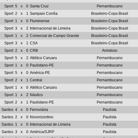
Sport
5
x
0
Santa Cruz
Pernambucano
Sport
2
x
1
Sampaio Corrêa
Brasileiro-Copa Brasil
Sport
1
x
0
Fluminense
Brasileiro-Copa Brasil
Sport
3
x
2
Internacional de Limeira
Brasileiro-Copa Brasil
Sport
1
x
2
Comercial de Campo Grande
Brasileiro-Copa Brasil
Sport
3
x
1
CSA
Brasileiro-Copa Brasil
Sport
2
x
0
CRB
Amistoso
Sport
5
x
2
Atlético Caruaru
Pernambucano
Sport
1
x
0
Paulistano-PE
Pernambucano
Sport
5
x
0
América-PE
Pernambucano
Sport
2
x
1
Central
Pernambucano
Sport
1
x
0
Atlético Caruaru
Pernambucano
Sport
1
x
2
Náutico
Pernambucano
Sport
2
x
1
Paulistano-PE
Pernambucano
Santos
4
x
0
Ferroviária
Paulista
Santos
2
x
0
Novorizontino
Paulista
Santos
1
x
0
Internacional de Limeira
Paulista
Santos
3
x
0
América/SJRP
Paulista