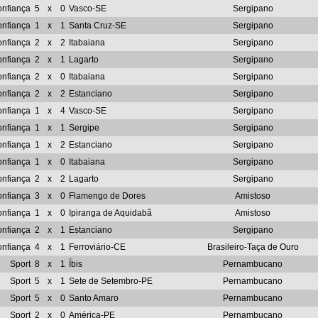
nfiança
5
x
0
Vasco-SE
Sergipano
nfiança
1
x
1
Santa Cruz-SE
Sergipano
nfiança
2
x
2
Itabaiana
Sergipano
nfiança
2
x
1
Lagarto
Sergipano
nfiança
2
x
0
Itabaiana
Sergipano
nfiança
2
x
2
Estanciano
Sergipano
nfiança
1
x
4
Vasco-SE
Sergipano
nfiança
1
x
1
Sergipe
Sergipano
nfiança
1
x
2
Estanciano
Sergipano
nfiança
1
x
0
Itabaiana
Sergipano
nfiança
2
x
2
Lagarto
Sergipano
nfiança
3
x
0
Flamengo de Dores
Amistoso
nfiança
1
x
0
Ipiranga de Aquidabã
Amistoso
nfiança
2
x
1
Estanciano
Sergipano
nfiança
4
x
1
Ferroviário-CE
Brasileiro-Taça de Ouro
Sport
8
x
1
Íbis
Pernambucano
Sport
5
x
1
Sete de Setembro-PE
Pernambucano
Sport
5
x
0
Santo Amaro
Pernambucano
Sport
2
x
0
América-PE
Pernambucano