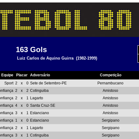
163
Gols
Luiz Carlos de Aquino Guirra
(1982-1999)
Equipe
Placar
Adversário
Competição
Sport
2
x
0
Sete de Setembro-PE
Pernambucano
nfiança
2
x
2
Cotinguiba
Amistoso
nfiança
2
x
1
Lagarto
Amistoso
nfiança
4
x
0
Santa Cruz-SE
Amistoso
nfiança
3
x
1
Estanciano
Amistoso
nfiança
1
x
0
Estanciano
Sergipano
nfiança
2
x
1
Lagarto
Sergipano
nfiança
3
x
1
Cotinguiba
Sergipano