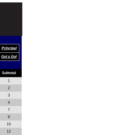
Principal
Gol a Gol
Subtotal
1
2
3
4
7
8
10
12