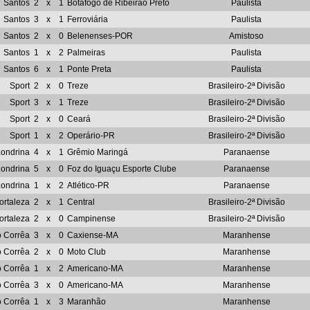
Santos
2
x
1
Botafogo de Ribeirão Preto
Paulista
Santos
3
x
1
Ferroviária
Paulista
Santos
2
x
0
Belenenses-POR
Amistoso
Santos
1
x
2
Palmeiras
Paulista
Santos
6
x
1
Ponte Preta
Paulista
Sport
2
x
0
Treze
Brasileiro-2ª Divisão
Sport
3
x
1
Treze
Brasileiro-2ª Divisão
Sport
2
x
0
Ceará
Brasileiro-2ª Divisão
Sport
1
x
2
Operário-PR
Brasileiro-2ª Divisão
Londrina
4
x
1
Grêmio Maringá
Paranaense
Londrina
5
x
0
Foz do Iguaçu Esporte Clube
Paranaense
Londrina
1
x
2
Atlético-PR
Paranaense
ortaleza
2
x
1
Central
Brasileiro-2ª Divisão
ortaleza
2
x
0
Campinense
Brasileiro-2ª Divisão
 Corrêa
3
x
0
Caxiense-MA
Maranhense
 Corrêa
2
x
0
Moto Club
Maranhense
 Corrêa
1
x
2
Americano-MA
Maranhense
 Corrêa
3
x
0
Americano-MA
Maranhense
 Corrêa
1
x
3
Maranhão
Maranhense