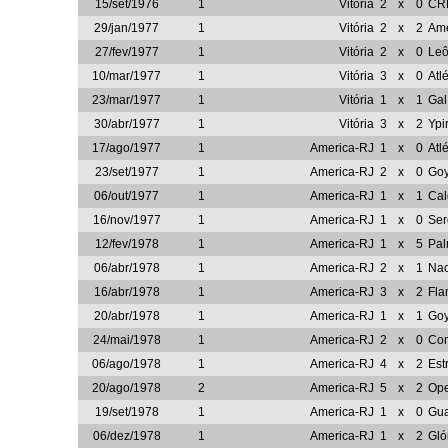
15/set/1976
1
Vitória
2
x
0
CR
29/jan/1977
1
Vitória
2
x
2
Ame
27/fev/1977
1
Vitória
2
x
0
Leô
10/mar/1977
1
Vitória
3
x
0
Atl
23/mar/1977
1
Vitória
1
x
1
Gal
30/abr/1977
1
Vitória
3
x
2
Ypi
17/ago/1977
1
America-RJ
1
x
0
Atl
23/set/1977
1
America-RJ
2
x
0
Goy
06/out/1977
1
America-RJ
1
x
1
Cal
16/nov/1977
1
America-RJ
1
x
0
Ser
12/fev/1978
1
America-RJ
1
x
5
Pal
06/abr/1978
1
America-RJ
2
x
1
Nac
16/abr/1978
1
America-RJ
3
x
2
Fl
20/abr/1978
1
America-RJ
1
x
1
Goy
24/mai/1978
1
America-RJ
2
x
0
Com
06/ago/1978
1
America-RJ
4
x
2
Est
20/ago/1978
2
America-RJ
5
x
2
Ope
19/set/1978
1
America-RJ
1
x
0
Gua
06/dez/1978
1
America-RJ
1
x
2
Gló