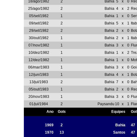
18/ago/1982
2
Bahia
5
x
0
Re
25/ago/1982
2
Bahia
4
x
2
Re
05/set/1982
1
Bahia
1
x
0
Ser
09/set/1982
2
Bahia
5
x
1
Ita
29/set/1982
2
Bahia
2
x
0
Bot
30/out/1982
1
Bahia
2
x
1
Ita
07/nov/1982
1
Bahia
3
x
0
Flu
10/dez/1982
1
Bahia
1
x
2
Tre
12/dez/1982
1
Bahia
1
x
0
Mot
06/mar/1983
1
Bahia
3
x
0
Goi
12/jun/1983
1
Bahia
4
x
1
Bot
13/jul/1983
2
Bahia
7
x
0
Bah
05/out/1983
1
Bahia
2
x
0
Re
20/nov/1983
1
Bahia
3
x
0
Flu
01/jul/1984
2
Paysandu
10
x
1
Fl
Ano
Gols
Equipes
Gol
1969
2
Bahia
47
1970
13
Santos
47