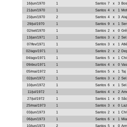
16/jun/1970
1
Santos
7
x
3
Bos
21/jun/1970
1
Santos
4
x
1
Mo
23/jun/1970
2
Santos
4
x
3
Ala
29/jul/1970
1
Santos
9
x
1
Ser
02/set/1970
1
Santos
2
x
0
Grê
13/jan/1971
1
Santos
3
x
2
Sel
07/fev/1971
1
Santos
3
x
1
Atl
02/ago/1971
1
Santos
2
x
2
Dep
04/ago/1971
1
Santos
5
x
1
Chi
09/dez/1971
1
Santos
4
x
0
Vas
05/mai/1972
1
Santos
5
x
1
Taj
02/jun/1972
1
Santos
3
x
2
Sel
10/jun/1972
1
Santos
6
x
1
Sel
11/jul/1972
1
Santos
4
x
2
Am
27/jul/1972
1
Santos
1
x
0
São
25/mai/1973
1
Santos
3
x
0
Laz
03/jun/1973
1
Santos
2
x
1
Chi
06/jun/1973
1
Santos
6
x
1
Mia
10/jun/1973
2
Santos
5
x
0
Arm