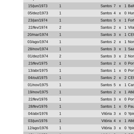
15/jun/1973
1
Santos
7
x
1
Bal
05/dez/1973
1
Santos
4
x
0
Hu
23/jan/1974
1
Santos
5
x
1
For
22/fev/1974
2
Santos
2
x
1
Vil
20/mar/1974
1
Santos
3
x
1
CE
03/ago/1974
1
Santos
2
x
1
Nor
28/nov/1974
1
Santos
3
x
1
Sa
01/dez/1974
2
Santos
3
x
2
Nor
23/fev/1975
1
Santos
2
x
0
Por
13/abr/1975
1
Santos
1
x
0
Pon
04/out/1975
1
Santos
2
x
2
CE
01/nov/1975
1
Santos
5
x
1
Ca
19/nov/1975
1
Santos
2
x
1
Atl
22/fev/1976
1
Santos
3
x
0
Por
28/fev/1976
1
Santos
1
x
0
Pau
04/abr/1976
1
Vitória
3
x
0
Ypi
03/jun/1976
1
Vitória
4
x
1
Atl
12/ago/1976
1
Vitória
3
x
0
Ypi