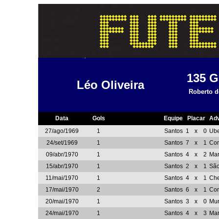
135
G
Léo Oliveira
Roberto d
Data
Gols
Equipe
Placar
Adv
27/ago/1969
1
Santos
1
x
0
Ub
24/set/1969
1
Santos
7
x
1
Com
09/abr/1970
1
Santos
4
x
2
Mar
15/abr/1970
1
Santos
2
x
1
São
11/mai/1970
1
Santos
4
x
1
Che
17/mai/1970
2
Santos
6
x
1
Co
20/mai/1970
1
Santos
3
x
0
Mun
24/mai/1970
1
Santos
4
x
3
Ma