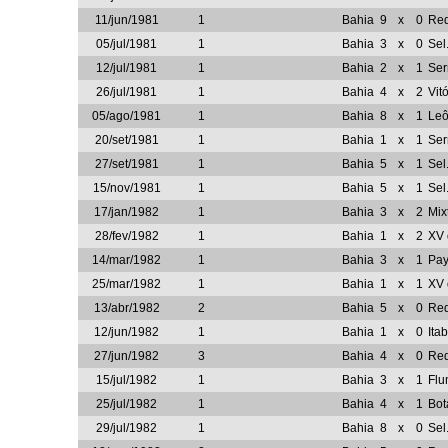
11/jun/1981
1
Bahia
9
x
0
Re
05/jul/1981
1
Bahia
3
x
0
Sel
12/jul/1981
1
Bahia
2
x
1
Ser
26/jul/1981
1
Bahia
4
x
2
Vitó
05/ago/1981
1
Bahia
8
x
1
Leô
20/set/1981
1
Bahia
1
x
1
Ser
27/set/1981
1
Bahia
5
x
1
Sel
15/nov/1981
1
Bahia
5
x
1
Sel.
17/jan/1982
1
Bahia
3
x
2
Mix
28/fev/1982
1
Bahia
1
x
2
XV 
14/mar/1982
1
Bahia
3
x
1
Pa
25/mar/1982
1
Bahia
1
x
1
XV 
13/abr/1982
2
Bahia
5
x
0
Re
12/jun/1982
1
Bahia
1
x
0
Ita
27/jun/1982
3
Bahia
4
x
0
Re
15/jul/1982
1
Bahia
3
x
1
Flu
25/jul/1982
1
Bahia
4
x
1
Bot
29/jul/1982
1
Bahia
8
x
0
Sel