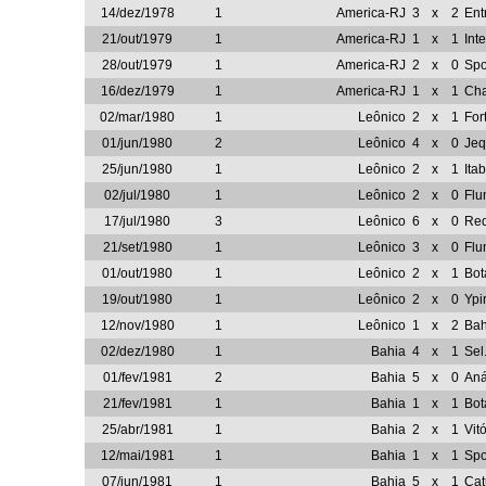
14/dez/1978
1
America-RJ
3
x
2
Ent
21/out/1979
1
America-RJ
1
x
1
Int
28/out/1979
1
America-RJ
2
x
0
Spo
16/dez/1979
1
America-RJ
1
x
1
Ch
02/mar/1980
1
Leônico
2
x
1
For
01/jun/1980
2
Leônico
4
x
0
Jeq
25/jun/1980
1
Leônico
2
x
1
Ita
02/jul/1980
1
Leônico
2
x
0
Flu
17/jul/1980
3
Leônico
6
x
0
Re
21/set/1980
1
Leônico
3
x
0
Flu
01/out/1980
1
Leônico
2
x
1
Bot
19/out/1980
1
Leônico
2
x
0
Ypi
12/nov/1980
1
Leônico
1
x
2
Bah
02/dez/1980
1
Bahia
4
x
1
Sel
01/fev/1981
2
Bahia
5
x
0
Aná
21/fev/1981
1
Bahia
1
x
1
Bot
25/abr/1981
1
Bahia
2
x
1
Vitó
12/mai/1981
1
Bahia
1
x
1
Spo
07/jun/1981
1
Bahia
5
x
1
Cat