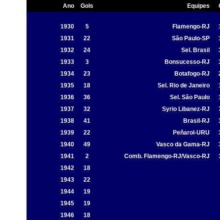
Ano
Gols
Equipes
1930
5
Flamengo-RJ
1931
22
São Paulo-SP
1932
24
Sel. Brasil
1933
3
Bonsucesso-RJ
1934
23
Botafogo-RJ
1935
18
Sel. Rio de Janeiro
1936
36
Sel. São Paulo
1937
32
Syrio Libanez-RJ
1938
41
Brasil-RJ
1939
22
Peñarol-URU
1940
49
Vasco da Gama-RJ
1941
2
Comb. Flamengo-RJ/Vasco-RJ
1942
18
1943
22
1944
19
1945
19
1946
18