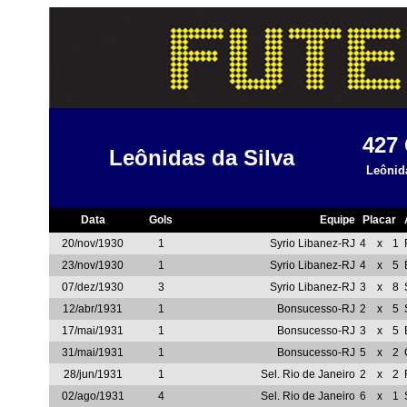
427
Leônidas da Silva
Leônid
Data
Gols
Equipe
Placar
20/nov/1930
1
Syrio Libanez-RJ
4
x
1
23/nov/1930
1
Syrio Libanez-RJ
4
x
5
07/dez/1930
3
Syrio Libanez-RJ
3
x
8
12/abr/1931
1
Bonsucesso-RJ
2
x
5
17/mai/1931
1
Bonsucesso-RJ
3
x
5
31/mai/1931
1
Bonsucesso-RJ
5
x
2
28/jun/1931
1
Sel. Rio de Janeiro
2
x
2
02/ago/1931
4
Sel. Rio de Janeiro
6
x
1