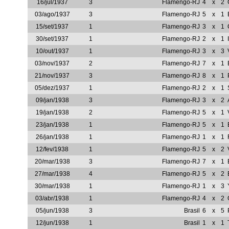
16/jul/1937
3
Flamengo-RJ
4
x
2
03/ago/1937
3
Flamengo-RJ
5
x
1
15/set/1937
1
Flamengo-RJ
3
x
1
30/set/1937
1
Flamengo-RJ
2
x
1
10/out/1937
1
Flamengo-RJ
3
x
3
03/nov/1937
2
Flamengo-RJ
7
x
1
21/nov/1937
3
Flamengo-RJ
8
x
1
05/dez/1937
1
Flamengo-RJ
2
x
1
09/jan/1938
3
Flamengo-RJ
3
x
2
19/jan/1938
2
Flamengo-RJ
5
x
1
23/jan/1938
1
Flamengo-RJ
5
x
1
26/jan/1938
1
Flamengo-RJ
1
x
1
12/fev/1938
1
Flamengo-RJ
5
x
2
20/mar/1938
3
Flamengo-RJ
7
x
1
27/mar/1938
4
Flamengo-RJ
5
x
2
30/mar/1938
1
Flamengo-RJ
1
x
3
03/abr/1938
1
Flamengo-RJ
4
x
2
05/jun/1938
3
Brasil
6
x
5
12/jun/1938
1
Brasil
1
x
1