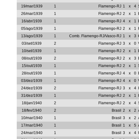
19/mar/1939
1
Flamengo-RJ
1
x
4
26/mar/1939
1
Flamengo-RJ
2
x
1
16/abr/1939
1
Flamengo-RJ
4
x
1
05/ago/1939
1
Flamengo-RJ
2
x
1
13/ago/1939
1
Comb. Flamengo-RJ/Vasco-RJ
1
x
3
03/set/1939
2
Flamengo-RJ
3
x
0
10/set/1939
1
Flamengo-RJ
2
x
1
08/out/1939
2
Flamengo-RJ
2
x
3
15/out/1939
1
Flamengo-RJ
2
x
1
28/out/1939
1
Flamengo-RJ
4
x
0
03/dez/1939
1
Flamengo-RJ
4
x
0
24/dez/1939
2
Flamengo-RJ
3
x
4
31/dez/1939
1
Flamengo-RJ
2
x
1
18/jan/1940
2
Flamengo-RJ
2
x
4
18/fev/1940
2
Brasil
2
x
2
10/mar/1940
1
Brasil
3
x
2
17/mar/1940
1
Brasil
1
x
5
24/mar/1940
1
Brasil
3
x
4