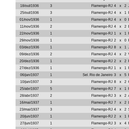
18/out/1936
3
Flamengo-RJ
4
x
2
25/out/1936
3
Flamengo-RJ
4
x
1
01/nov/1936
1
Flamengo-RJ
4
x
0
11/nov/1936
2
Flamengo-RJ
4
x
2
22/nov/1936
1
Flamengo-RJ
1
x
1
29/nov/1936
1
Flamengo-RJ
2
x
0
03/dez/1936
1
Flamengo-RJ
8
x
1
09/dez/1936
2
Flamengo-RJ
4
x
2
20/dez/1936
1
Flamengo-RJ
2
x
2
27/dez/1936
1
Flamengo-RJ
1
x
1
06/jan/1937
1
Sel. Rio de Janeiro
3
x
5
10/jan/1937
3
Flamengo-RJ
8
x
2
25/abr/1937
5
Flamengo-RJ
7
x
1
28/abr/1937
2
Flamengo-RJ
3
x
2
16/mai/1937
1
Flamengo-RJ
7
x
2
23/mai/1937
3
Flamengo-RJ
4
x
2
20/jun/1937
1
Flamengo-RJ
2
x
1
27/jun/1937
1
Flamengo-RJ
3
x
4