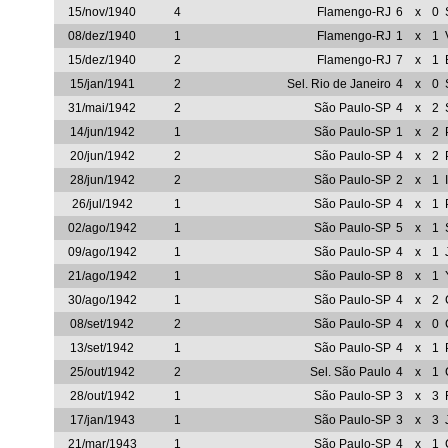
15/nov/1940
4
Flamengo-RJ
6
x
0
08/dez/1940
1
Flamengo-RJ
1
x
1
15/dez/1940
2
Flamengo-RJ
7
x
1
15/jan/1941
2
Sel. Rio de Janeiro
4
x
0
31/mai/1942
2
São Paulo-SP
4
x
2
14/jun/1942
1
São Paulo-SP
1
x
2
20/jun/1942
2
São Paulo-SP
4
x
2
28/jun/1942
2
São Paulo-SP
2
x
1
26/jul/1942
1
São Paulo-SP
4
x
1
02/ago/1942
1
São Paulo-SP
5
x
1
09/ago/1942
1
São Paulo-SP
4
x
1
21/ago/1942
1
São Paulo-SP
8
x
1
30/ago/1942
1
São Paulo-SP
4
x
2
08/set/1942
2
São Paulo-SP
4
x
0
13/set/1942
1
São Paulo-SP
4
x
1
25/out/1942
2
Sel. São Paulo
4
x
1
28/out/1942
1
São Paulo-SP
3
x
3
17/jan/1943
1
São Paulo-SP
3
x
3
21/mar/1943
1
São Paulo-SP
4
x
1