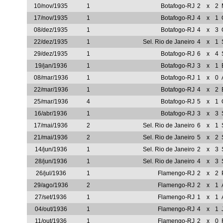
10/nov/1935
1
Botafogo-RJ
2
x
2
17/nov/1935
1
Botafogo-RJ
4
x
1
08/dez/1935
1
Botafogo-RJ
4
x
3
22/dez/1935
1
Sel. Rio de Janeiro
4
x
1
29/dez/1935
1
Botafogo-RJ
6
x
4
19/jan/1936
1
Botafogo-RJ
3
x
1
08/mar/1936
1
Botafogo-RJ
1
x
0
22/mar/1936
1
Botafogo-RJ
4
x
2
25/mar/1936
4
Botafogo-RJ
5
x
1
16/abr/1936
1
Botafogo-RJ
3
x
3
17/mai/1936
2
Sel. Rio de Janeiro
6
x
1
21/mai/1936
2
Sel. Rio de Janeiro
5
x
2
14/jun/1936
1
Sel. Rio de Janeiro
2
x
3
28/jun/1936
1
Sel. Rio de Janeiro
4
x
3
26/jul/1936
1
Flamengo-RJ
2
x
2
29/ago/1936
2
Flamengo-RJ
2
x
1
27/set/1936
1
Flamengo-RJ
1
x
1
04/out/1936
1
Flamengo-RJ
4
x
1
11/out/1936
1
Flamengo-RJ
2
x
0