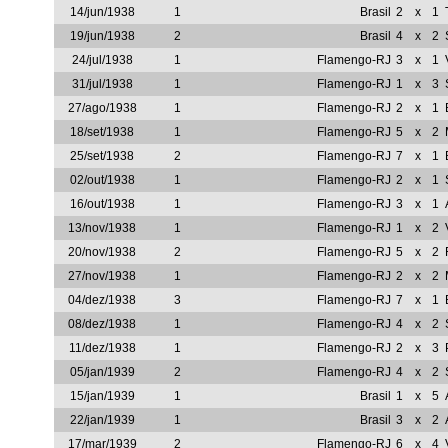
14/jun/1938
1
Brasil
2
x
1
19/jun/1938
2
Brasil
4
x
2
24/jul/1938
1
Flamengo-RJ
3
x
1
31/jul/1938
1
Flamengo-RJ
1
x
3
27/ago/1938
1
Flamengo-RJ
2
x
1
18/set/1938
1
Flamengo-RJ
5
x
2
25/set/1938
2
Flamengo-RJ
7
x
1
02/out/1938
1
Flamengo-RJ
2
x
1
16/out/1938
1
Flamengo-RJ
3
x
1
13/nov/1938
1
Flamengo-RJ
1
x
2
20/nov/1938
2
Flamengo-RJ
5
x
2
27/nov/1938
1
Flamengo-RJ
2
x
2
04/dez/1938
3
Flamengo-RJ
7
x
1
08/dez/1938
1
Flamengo-RJ
4
x
2
11/dez/1938
1
Flamengo-RJ
2
x
3
05/jan/1939
2
Flamengo-RJ
4
x
2
15/jan/1939
1
Brasil
1
x
5
22/jan/1939
1
Brasil
3
x
2
17/mar/1939
2
Flamengo-RJ
6
x
4