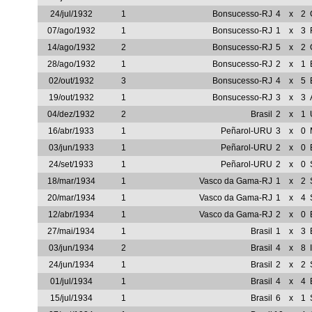
24/jul/1932
1
Bonsucesso-RJ
4
x
2
07/ago/1932
1
Bonsucesso-RJ
1
x
3
14/ago/1932
2
Bonsucesso-RJ
5
x
2
28/ago/1932
1
Bonsucesso-RJ
2
x
1
02/out/1932
3
Bonsucesso-RJ
4
x
5
19/out/1932
1
Bonsucesso-RJ
3
x
3
04/dez/1932
2
Brasil
2
x
1
16/abr/1933
1
Peñarol-URU
3
x
0
03/jun/1933
1
Peñarol-URU
2
x
0
24/set/1933
1
Peñarol-URU
2
x
0
18/mar/1934
1
Vasco da Gama-RJ
1
x
2
20/mar/1934
1
Vasco da Gama-RJ
1
x
4
12/abr/1934
1
Vasco da Gama-RJ
2
x
0
27/mai/1934
1
Brasil
1
x
3
03/jun/1934
2
Brasil
4
x
8
24/jun/1934
1
Brasil
2
x
2
01/jul/1934
1
Brasil
4
x
4
15/jul/1934
1
Brasil
6
x
1