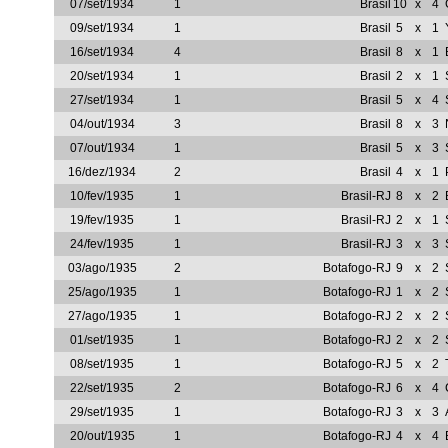
07/set/1934
1
Brasil
10
x
4
09/set/1934
1
Brasil
5
x
1
16/set/1934
4
Brasil
8
x
1
20/set/1934
1
Brasil
2
x
1
27/set/1934
1
Brasil
5
x
4
04/out/1934
3
Brasil
8
x
3
07/out/1934
1
Brasil
5
x
3
16/dez/1934
2
Brasil
4
x
1
10/fev/1935
1
Brasil-RJ
8
x
2
19/fev/1935
1
Brasil-RJ
2
x
1
24/fev/1935
1
Brasil-RJ
3
x
3
03/ago/1935
2
Botafogo-RJ
9
x
2
25/ago/1935
1
Botafogo-RJ
1
x
2
27/ago/1935
1
Botafogo-RJ
2
x
2
01/set/1935
1
Botafogo-RJ
2
x
2
08/set/1935
1
Botafogo-RJ
5
x
2
22/set/1935
2
Botafogo-RJ
6
x
4
29/set/1935
1
Botafogo-RJ
3
x
3
20/out/1935
1
Botafogo-RJ
4
x
4