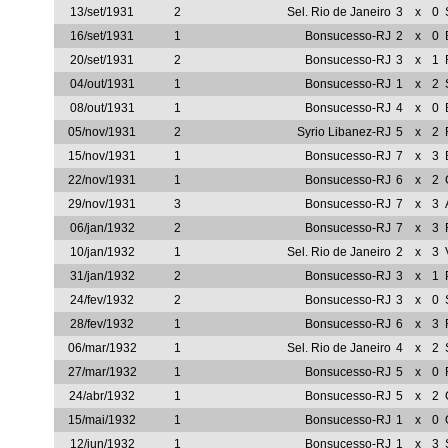
13/set/1931
2
Sel. Rio de Janeiro
3
x
0
16/set/1931
1
Bonsucesso-RJ
2
x
0
20/set/1931
2
Bonsucesso-RJ
3
x
1
04/out/1931
1
Bonsucesso-RJ
1
x
2
08/out/1931
1
Bonsucesso-RJ
4
x
0
05/nov/1931
2
Syrio Libanez-RJ
5
x
2
15/nov/1931
1
Bonsucesso-RJ
7
x
3
22/nov/1931
1
Bonsucesso-RJ
6
x
2
29/nov/1931
3
Bonsucesso-RJ
7
x
3
06/jan/1932
2
Bonsucesso-RJ
7
x
3
10/jan/1932
1
Sel. Rio de Janeiro
2
x
3
31/jan/1932
2
Bonsucesso-RJ
3
x
1
24/fev/1932
2
Bonsucesso-RJ
3
x
0
28/fev/1932
1
Bonsucesso-RJ
6
x
3
06/mar/1932
1
Sel. Rio de Janeiro
4
x
2
27/mar/1932
1
Bonsucesso-RJ
5
x
0
24/abr/1932
1
Bonsucesso-RJ
5
x
2
15/mai/1932
1
Bonsucesso-RJ
1
x
0
12/jun/1932
1
Bonsucesso-RJ
1
x
3