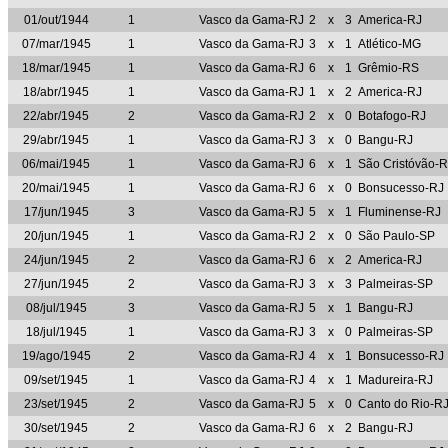
01/out/1944
1
Vasco da Gama-RJ
2
x
3
America-RJ
07/mar/1945
1
Vasco da Gama-RJ
3
x
1
Atlético-MG
18/mar/1945
1
Vasco da Gama-RJ
6
x
1
Grêmio-RS
18/abr/1945
1
Vasco da Gama-RJ
1
x
2
America-RJ
22/abr/1945
2
Vasco da Gama-RJ
2
x
0
Botafogo-RJ
29/abr/1945
1
Vasco da Gama-RJ
3
x
0
Bangu-RJ
06/mai/1945
1
Vasco da Gama-RJ
6
x
1
São Cristóvão-R
20/mai/1945
1
Vasco da Gama-RJ
6
x
0
Bonsucesso-RJ
17/jun/1945
3
Vasco da Gama-RJ
5
x
1
Fluminense-RJ
20/jun/1945
1
Vasco da Gama-RJ
2
x
0
São Paulo-SP
24/jun/1945
2
Vasco da Gama-RJ
6
x
2
America-RJ
27/jun/1945
2
Vasco da Gama-RJ
3
x
3
Palmeiras-SP
08/jul/1945
3
Vasco da Gama-RJ
5
x
1
Bangu-RJ
18/jul/1945
1
Vasco da Gama-RJ
3
x
0
Palmeiras-SP
19/ago/1945
2
Vasco da Gama-RJ
4
x
1
Bonsucesso-RJ
09/set/1945
1
Vasco da Gama-RJ
4
x
1
Madureira-RJ
23/set/1945
2
Vasco da Gama-RJ
5
x
0
Canto do Rio-R
30/set/1945
2
Vasco da Gama-RJ
6
x
2
Bangu-RJ