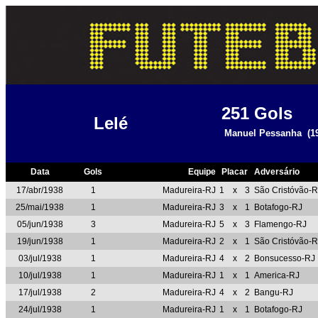
251
Gols
Lelé
Manuel Pessanha
(1
Data
Gols
Equipe
Placar
Adversário
17/abr/1938
1
Madureira-RJ
1
x
3
São Cristóvão-R
25/mai/1938
1
Madureira-RJ
3
x
1
Botafogo-RJ
05/jun/1938
3
Madureira-RJ
5
x
3
Flamengo-RJ
19/jun/1938
1
Madureira-RJ
2
x
1
São Cristóvão-R
03/jul/1938
1
Madureira-RJ
4
x
2
Bonsucesso-RJ
10/jul/1938
1
Madureira-RJ
1
x
1
America-RJ
17/jul/1938
2
Madureira-RJ
4
x
2
Bangu-RJ
24/jul/1938
1
Madureira-RJ
1
x
1
Botafogo-RJ