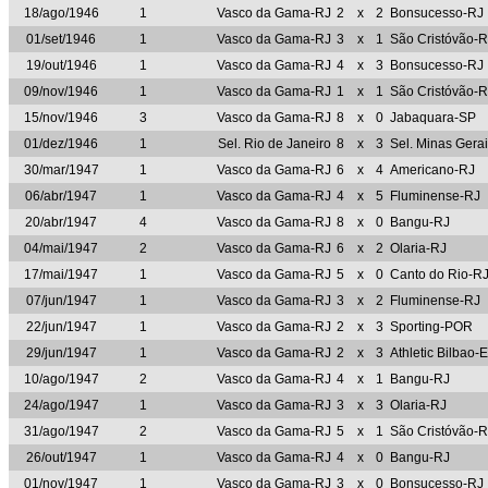
18/ago/1946
1
Vasco da Gama-RJ
2
x
2
Bonsucesso-RJ
01/set/1946
1
Vasco da Gama-RJ
3
x
1
São Cristóvão-R
19/out/1946
1
Vasco da Gama-RJ
4
x
3
Bonsucesso-RJ
09/nov/1946
1
Vasco da Gama-RJ
1
x
1
São Cristóvão-R
15/nov/1946
3
Vasco da Gama-RJ
8
x
0
Jabaquara-SP
01/dez/1946
1
Sel. Rio de Janeiro
8
x
3
Sel. Minas Gera
30/mar/1947
1
Vasco da Gama-RJ
6
x
4
Americano-RJ
06/abr/1947
1
Vasco da Gama-RJ
4
x
5
Fluminense-RJ
20/abr/1947
4
Vasco da Gama-RJ
8
x
0
Bangu-RJ
04/mai/1947
2
Vasco da Gama-RJ
6
x
2
Olaria-RJ
17/mai/1947
1
Vasco da Gama-RJ
5
x
0
Canto do Rio-R
07/jun/1947
1
Vasco da Gama-RJ
3
x
2
Fluminense-RJ
22/jun/1947
1
Vasco da Gama-RJ
2
x
3
Sporting-POR
29/jun/1947
1
Vasco da Gama-RJ
2
x
3
Athletic Bilbao-
10/ago/1947
2
Vasco da Gama-RJ
4
x
1
Bangu-RJ
24/ago/1947
1
Vasco da Gama-RJ
3
x
3
Olaria-RJ
31/ago/1947
2
Vasco da Gama-RJ
5
x
1
São Cristóvão-R
26/out/1947
1
Vasco da Gama-RJ
4
x
0
Bangu-RJ
01/nov/1947
1
Vasco da Gama-RJ
3
x
0
Bonsucesso-RJ