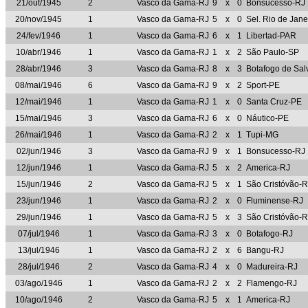
21/out/1945
2
Vasco da Gama-RJ
9
x
0
Bonsucesso-RJ
20/nov/1945
1
Vasco da Gama-RJ
5
x
0
Sel. Rio de Jane
24/fev/1946
1
Vasco da Gama-RJ
6
x
1
Libertad-PAR
10/abr/1946
1
Vasco da Gama-RJ
1
x
2
São Paulo-SP
28/abr/1946
3
Vasco da Gama-RJ
8
x
3
Botafogo de Sal
08/mai/1946
6
Vasco da Gama-RJ
9
x
2
Sport-PE
12/mai/1946
1
Vasco da Gama-RJ
1
x
0
Santa Cruz-PE
15/mai/1946
3
Vasco da Gama-RJ
6
x
0
Náutico-PE
26/mai/1946
1
Vasco da Gama-RJ
2
x
1
Tupi-MG
02/jun/1946
3
Vasco da Gama-RJ
9
x
1
Bonsucesso-RJ
12/jun/1946
1
Vasco da Gama-RJ
5
x
2
America-RJ
15/jun/1946
2
Vasco da Gama-RJ
5
x
1
São Cristóvão-R
23/jun/1946
1
Vasco da Gama-RJ
2
x
0
Fluminense-RJ
29/jun/1946
1
Vasco da Gama-RJ
5
x
3
São Cristóvão-R
07/jul/1946
1
Vasco da Gama-RJ
3
x
0
Botafogo-RJ
13/jul/1946
1
Vasco da Gama-RJ
2
x
6
Bangu-RJ
28/jul/1946
2
Vasco da Gama-RJ
4
x
0
Madureira-RJ
03/ago/1946
1
Vasco da Gama-RJ
2
x
2
Flamengo-RJ
10/ago/1946
2
Vasco da Gama-RJ
5
x
1
America-RJ