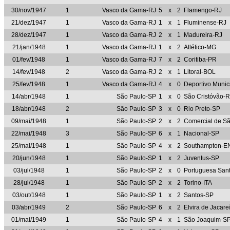
30/nov/1947
1
Vasco da Gama-RJ
5
x
2
Flamengo-RJ
21/dez/1947
1
Vasco da Gama-RJ
1
x
1
Fluminense-RJ
28/dez/1947
1
Vasco da Gama-RJ
2
x
1
Madureira-RJ
21/jan/1948
1
Vasco da Gama-RJ
1
x
2
Atlético-MG
01/fev/1948
1
Vasco da Gama-RJ
7
x
2
Coritiba-PR
14/fev/1948
2
Vasco da Gama-RJ
2
x
1
Litoral-BOL
25/fev/1948
1
Vasco da Gama-RJ
4
x
0
Deportivo Munic
14/abr/1948
1
São Paulo-SP
1
x
0
São Cristóvão-R
18/abr/1948
2
São Paulo-SP
3
x
0
Rio Preto-SP
09/mai/1948
1
São Paulo-SP
2
x
2
Comercial de S
22/mai/1948
3
São Paulo-SP
6
x
1
Nacional-SP
25/mai/1948
1
São Paulo-SP
4
x
2
Southampton-E
20/jun/1948
1
São Paulo-SP
1
x
2
Juventus-SP
03/jul/1948
1
São Paulo-SP
2
x
0
Portuguesa Sant
28/jul/1948
1
São Paulo-SP
2
x
2
Torino-ITA
03/out/1948
1
São Paulo-SP
1
x
2
Santos-SP
03/abr/1949
2
São Paulo-SP
6
x
2
Elvira de Jacare
01/mai/1949
1
São Paulo-SP
4
x
1
São Joaquim-S