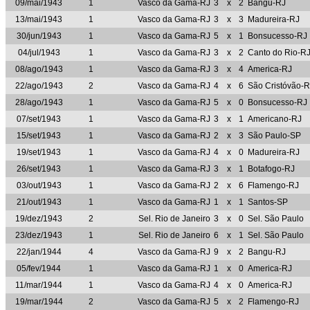
09/mai/1943
1
Vasco da Gama-RJ
3
x
2
Bangu-RJ
13/mai/1943
1
Vasco da Gama-RJ
3
x
3
Madureira-RJ
30/jun/1943
1
Vasco da Gama-RJ
5
x
1
Bonsucesso-RJ
04/jul/1943
1
Vasco da Gama-RJ
3
x
2
Canto do Rio-R
08/ago/1943
1
Vasco da Gama-RJ
3
x
4
America-RJ
22/ago/1943
2
Vasco da Gama-RJ
4
x
6
São Cristóvão-R
28/ago/1943
1
Vasco da Gama-RJ
5
x
0
Bonsucesso-RJ
07/set/1943
1
Vasco da Gama-RJ
3
x
1
Americano-RJ
15/set/1943
1
Vasco da Gama-RJ
2
x
3
São Paulo-SP
19/set/1943
1
Vasco da Gama-RJ
4
x
0
Madureira-RJ
26/set/1943
1
Vasco da Gama-RJ
3
x
1
Botafogo-RJ
03/out/1943
1
Vasco da Gama-RJ
2
x
6
Flamengo-RJ
21/out/1943
1
Vasco da Gama-RJ
1
x
1
Santos-SP
19/dez/1943
2
Sel. Rio de Janeiro
3
x
0
Sel. São Paulo
23/dez/1943
1
Sel. Rio de Janeiro
6
x
1
Sel. São Paulo
22/jan/1944
4
Vasco da Gama-RJ
9
x
2
Bangu-RJ
05/fev/1944
1
Vasco da Gama-RJ
1
x
0
America-RJ
11/mar/1944
1
Vasco da Gama-RJ
4
x
0
America-RJ
19/mar/1944
2
Vasco da Gama-RJ
5
x
2
Flamengo-RJ