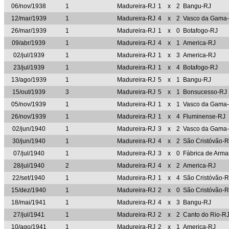
06/nov/1938
1
Madureira-RJ
1
x
2
Bangu-RJ
12/mar/1939
1
Madureira-RJ
4
x
2
Vasco da Gama
26/mar/1939
1
Madureira-RJ
1
x
0
Botafogo-RJ
09/abr/1939
1
Madureira-RJ
4
x
1
America-RJ
02/jul/1939
1
Madureira-RJ
1
x
3
America-RJ
23/jul/1939
1
Madureira-RJ
1
x
4
Botafogo-RJ
13/ago/1939
1
Madureira-RJ
5
x
1
Bangu-RJ
15/out/1939
3
Madureira-RJ
5
x
1
Bonsucesso-RJ
05/nov/1939
1
Madureira-RJ
1
x
1
Vasco da Gama
26/nov/1939
1
Madureira-RJ
1
x
4
Fluminense-RJ
02/jun/1940
1
Madureira-RJ
3
x
2
Vasco da Gama
30/jun/1940
1
Madureira-RJ
4
x
2
São Cristóvão-R
07/jul/1940
1
Madureira-RJ
3
x
0
Fábrica de Arm
28/jul/1940
2
Madureira-RJ
4
x
2
America-RJ
22/set/1940
1
Madureira-RJ
1
x
4
São Cristóvão-R
15/dez/1940
1
Madureira-RJ
2
x
0
São Cristóvão-R
18/mai/1941
1
Madureira-RJ
4
x
3
Bangu-RJ
27/jul/1941
1
Madureira-RJ
2
x
2
Canto do Rio-R
10/ago/1941
1
Madureira-RJ
2
x
1
America-RJ