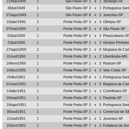
21/mai/1949
1
São Paulo-SP
1
x
1
Ypiranga-SP
30/jul/1949
1
São Paulo-SP
3
x
1
Portuguesa Sant
07/ago/1949
1
São Paulo-SP
8
x
2
Juventus-SP
23/abr/1950
2
Ponte Preta-SP
3
x
3
Olímpia-SP
07/mai/1950
1
Ponte Preta-SP
2
x
4
São Paulo-SP
02/jul/1950
1
Ponte Preta-SP
1
x
2
Piracicabano-S
23/jul/1950
1
Ponte Preta-SP
1
x
2
Ginásio Pinhal
27/ago/1950
1
Ponte Preta-SP
1
x
0
Mogiana de Ca
01/out/1950
1
Ponte Preta-SP
2
x
2
Uberlândia-MG
19/nov/1950
1
Ponte Preta-SP
1
x
2
Radium-SP
10/dez/1950
2
Ponte Preta-SP
2
x
3
Velo Clube-SP
25/fev/1951
1
Ponte Preta-SP
4
x
1
Portuguesa Sant
01/mar/1951
1
Ponte Preta-SP
1
x
0
Mogiana de Ca
14/abr/1951
1
Ponte Preta-SP
1
x
1
Corinthians-SP
20/mai/1951
1
Ponte Preta-SP
2
x
1
Paulista-SP
19/ago/1951
1
Ponte Preta-SP
3
x
0
Portuguesa Sant
06/out/1951
1
Ponte Preta-SP
3
x
1
Comercial de S
21/out/1951
1
Ponte Preta-SP
1
x
1
Juventus-SP
15/nov/1951
1
Ponte Preta-SP
7
x
2
Fortaleza de So