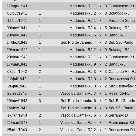
17/ago/1941
1
Madureira-RJ
1
x
3
Fluminense-RJ
05/out/1941
1
Madureira-RJ
2
x
3
Botafogo-RJ
12/out/1941
1
Madureira-RJ
1
x
4
Vasco da Gama
09/nov/1941
1
Madureira-RJ
4
x
5
Botafogo-RJ
23/nov/1941
1
Madureira-RJ
5
x
4
Bangu-RJ
14/dez/1941
1
Sel. Rio de Janeiro
4
x
3
Sel. São Paulo
29/mar/1942
1
Madureira-RJ
2
x
0
Botafogo-RJ
29/mar/1942
1
Madureira-RJ
1
x
0
Fluminense-RJ
17/mai/1942
1
Madureira-RJ
9
x
2
Bangu-RJ
07/jun/1942
2
Madureira-RJ
3
x
3
Canto do Rio-R
12/jul/1942
1
Madureira-RJ
3
x
2
Bonsucesso-RJ
26/jul/1942
1
Madureira-RJ
3
x
2
São Cristóvão-R
29/set/1942
1
Vasco da Gama-RJ
7
x
1
Resende-RJ
29/nov/1942
3
Sel. Rio de Janeiro
6
x
1
Sel. Rio Grande
15/dez/1942
1
Sel. Rio de Janeiro
3
x
3
Sel. São Paulo
17/jan/1943
2
Vasco da Gama-RJ
6
x
0
Serrano-RJ
21/mar/1943
1
Vasco da Gama-RJ
4
x
4
Fluminense-RJ
25/abr/1943
2
Vasco da Gama-RJ
2
x
1
Bonsucesso-RJ