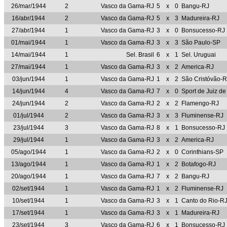
26/mar/1944
2
Vasco da Gama-RJ
5
x
0
Bangu-RJ
16/abr/1944
2
Vasco da Gama-RJ
5
x
3
Madureira-RJ
27/abr/1944
1
Vasco da Gama-RJ
3
x
0
Bonsucesso-RJ
01/mai/1944
1
Vasco da Gama-RJ
3
x
3
São Paulo-SP
14/mai/1944
1
Sel. Brasil
6
x
1
Sel. Uruguai
27/mai/1944
1
Vasco da Gama-RJ
3
x
2
America-RJ
03/jun/1944
1
Vasco da Gama-RJ
1
x
2
São Cristóvão-R
14/jun/1944
4
Vasco da Gama-RJ
7
x
0
Sport de Juiz d
24/jun/1944
2
Vasco da Gama-RJ
2
x
2
Flamengo-RJ
01/jul/1944
2
Vasco da Gama-RJ
3
x
3
Fluminense-RJ
23/jul/1944
3
Vasco da Gama-RJ
8
x
1
Bonsucesso-RJ
29/jul/1944
1
Vasco da Gama-RJ
3
x
2
America-RJ
05/ago/1944
1
Vasco da Gama-RJ
2
x
0
Corinthians-SP
13/ago/1944
1
Vasco da Gama-RJ
1
x
2
Botafogo-RJ
20/ago/1944
1
Vasco da Gama-RJ
7
x
2
Bangu-RJ
02/set/1944
1
Vasco da Gama-RJ
1
x
2
Fluminense-RJ
10/set/1944
1
Vasco da Gama-RJ
3
x
1
Canto do Rio-R
17/set/1944
1
Vasco da Gama-RJ
3
x
1
Madureira-RJ
23/set/1944
3
Vasco da Gama-RJ
6
x
1
Bonsucesso-RJ