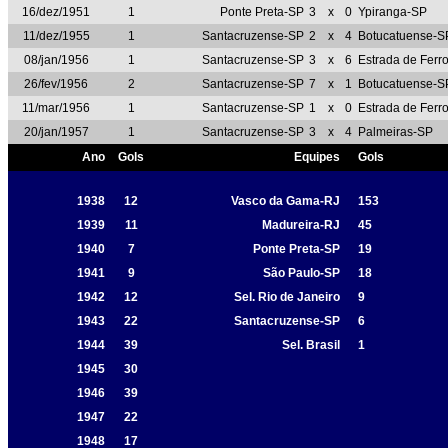
16/dez/1951
1
Ponte Preta-SP
3
x
0
Ypiranga-SP
11/dez/1955
1
Santacruzense-SP
2
x
4
Botucatuense-S
08/jan/1956
1
Santacruzense-SP
3
x
6
Estrada de Fer
26/fev/1956
2
Santacruzense-SP
7
x
1
Botucatuense-S
11/mar/1956
1
Santacruzense-SP
1
x
0
Estrada de Fer
20/jan/1957
1
Santacruzense-SP
3
x
4
Palmeiras-SP
Ano
Gols
Equipes
Gols
1938
12
Vasco da Gama-RJ
153
1939
11
Madureira-RJ
45
1940
7
Ponte Preta-SP
19
1941
9
São Paulo-SP
18
1942
12
Sel. Rio de Janeiro
9
1943
22
Santacruzense-SP
6
1944
39
Sel. Brasil
1
1945
30
1946
39
1947
22
1948
17