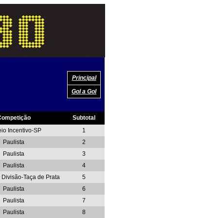
Principal
Gol a Gol
Competição
Subtotal
io Incentivo-SP
1
Paulista
2
Paulista
3
Paulista
4
ª Divisão-Taça de Prata
5
Paulista
6
Paulista
7
Paulista
8