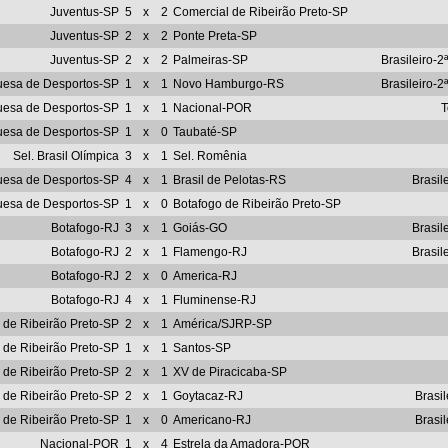
Juventus-SP
5
x
2
Comercial de Ribeirão Preto-SP
Juventus-SP
2
x
2
Ponte Preta-SP
Juventus-SP
2
x
2
Palmeiras-SP
Brasileiro-2
uesa de Desportos-SP
1
x
1
Novo Hamburgo-RS
Brasileiro-2
uesa de Desportos-SP
1
x
1
Nacional-POR
T
uesa de Desportos-SP
1
x
0
Taubaté-SP
Sel. Brasil Olímpica
3
x
1
Sel. Romênia
uesa de Desportos-SP
4
x
1
Brasil de Pelotas-RS
Brasil
uesa de Desportos-SP
1
x
0
Botafogo de Ribeirão Preto-SP
Botafogo-RJ
3
x
1
Goiás-GO
Brasil
Botafogo-RJ
2
x
1
Flamengo-RJ
Brasil
Botafogo-RJ
2
x
0
America-RJ
Botafogo-RJ
4
x
1
Fluminense-RJ
 de Ribeirão Preto-SP
2
x
1
América/SJRP-SP
 de Ribeirão Preto-SP
1
x
1
Santos-SP
 de Ribeirão Preto-SP
2
x
1
XV de Piracicaba-SP
 de Ribeirão Preto-SP
2
x
1
Goytacaz-RJ
Brasi
 de Ribeirão Preto-SP
1
x
0
Americano-RJ
Brasi
Nacional-POR
1
x
4
Estrela da Amadora-POR