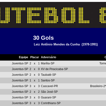
30
Gols
Leiz Antônio Mendes da Cunha
(1978-1991)
Equipe
Placar
Adversário
Juventus-SP
2
x
1
Marília-SP
Torne
Juventus-SP
2
x
0
XV de Piracicaba-SP
Juventus-SP
2
x
0
Taubaté-SP
Juventus-SP
1
x
1
Santos-SP
Juventus-SP
3
x
3
Cascavel-PR
Brasileiro-2
Juventus-SP
2
x
2
São José-SP
Juventus-SP
3
x
0
Guarani-SP
Juventus-SP
3
x
3
Corinthians-SP