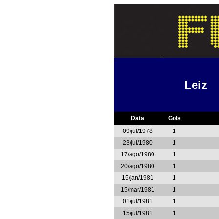
Leiz
Data
Gols
09/jul/1978
1
23/jul/1980
1
17/ago/1980
1
20/ago/1980
1
15/jan/1981
1
15/mar/1981
1
01/jul/1981
1
15/jul/1981
1