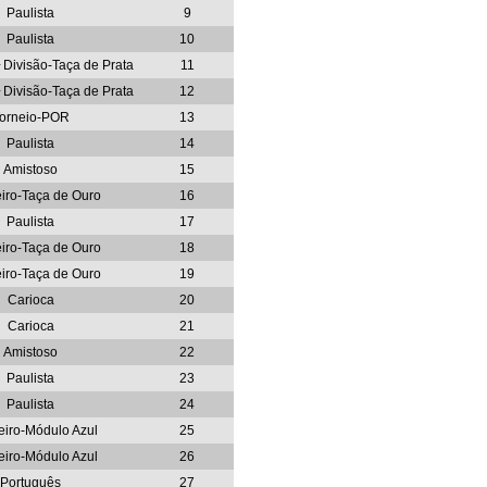
Paulista
9
Paulista
10
ª Divisão-Taça de Prata
11
ª Divisão-Taça de Prata
12
orneio-POR
13
Paulista
14
Amistoso
15
eiro-Taça de Ouro
16
Paulista
17
eiro-Taça de Ouro
18
eiro-Taça de Ouro
19
Carioca
20
Carioca
21
Amistoso
22
Paulista
23
Paulista
24
leiro-Módulo Azul
25
leiro-Módulo Azul
26
Português
27