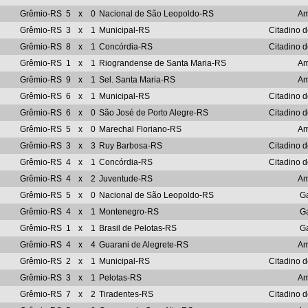
Grêmio-RS
5
x
0
Nacional de São Leopoldo-RS
Am
Grêmio-RS
3
x
1
Municipal-RS
Citadino d
Grêmio-RS
8
x
1
Concórdia-RS
Citadino d
Grêmio-RS
1
x
1
Riograndense de Santa Maria-RS
Am
Grêmio-RS
9
x
1
Sel. Santa Maria-RS
Am
Grêmio-RS
6
x
1
Municipal-RS
Citadino d
Grêmio-RS
6
x
0
São José de Porto Alegre-RS
Citadino d
Grêmio-RS
5
x
0
Marechal Floriano-RS
Am
Grêmio-RS
3
x
3
Ruy Barbosa-RS
Citadino d
Grêmio-RS
4
x
1
Concórdia-RS
Citadino d
Grêmio-RS
4
x
2
Juventude-RS
Am
Grêmio-RS
5
x
0
Nacional de São Leopoldo-RS
G
Grêmio-RS
4
x
1
Montenegro-RS
G
Grêmio-RS
1
x
1
Brasil de Pelotas-RS
G
Grêmio-RS
4
x
4
Guarani de Alegrete-RS
Am
Grêmio-RS
2
x
1
Municipal-RS
Citadino d
Grêmio-RS
3
x
1
Pelotas-RS
Am
Grêmio-RS
7
x
2
Tiradentes-RS
Citadino d