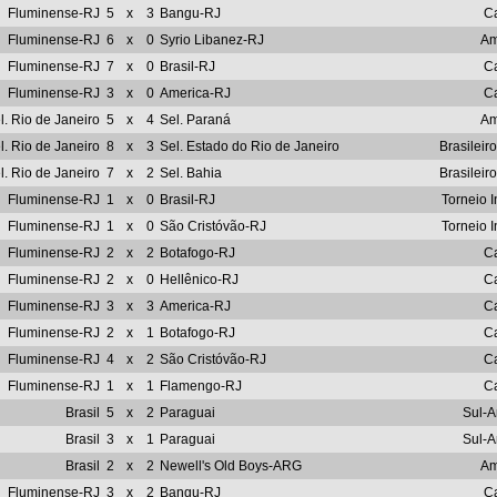
Fluminense-RJ
5
x
3
Bangu-RJ
C
Fluminense-RJ
6
x
0
Syrio Libanez-RJ
Am
Fluminense-RJ
7
x
0
Brasil-RJ
C
Fluminense-RJ
3
x
0
America-RJ
C
l. Rio de Janeiro
5
x
4
Sel. Paraná
Am
l. Rio de Janeiro
8
x
3
Sel. Estado do Rio de Janeiro
Brasileir
l. Rio de Janeiro
7
x
2
Sel. Bahia
Brasileir
Fluminense-RJ
1
x
0
Brasil-RJ
Torneio I
Fluminense-RJ
1
x
0
São Cristóvão-RJ
Torneio I
Fluminense-RJ
2
x
2
Botafogo-RJ
C
Fluminense-RJ
2
x
0
Hellênico-RJ
C
Fluminense-RJ
3
x
3
America-RJ
C
Fluminense-RJ
2
x
1
Botafogo-RJ
C
Fluminense-RJ
4
x
2
São Cristóvão-RJ
C
Fluminense-RJ
1
x
1
Flamengo-RJ
C
Brasil
5
x
2
Paraguai
Sul-
Brasil
3
x
1
Paraguai
Sul-
Brasil
2
x
2
Newell's Old Boys-ARG
Am
Fluminense-RJ
3
x
2
Bangu-RJ
C