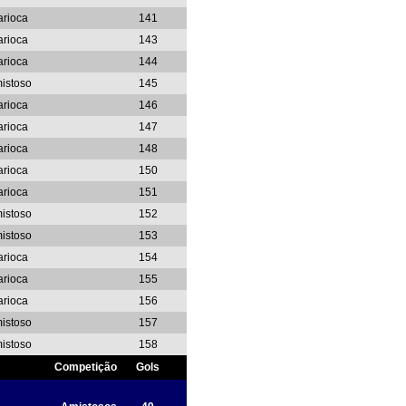
arioca
141
arioca
143
arioca
144
istoso
145
arioca
146
arioca
147
arioca
148
arioca
150
arioca
151
istoso
152
istoso
153
arioca
154
arioca
155
arioca
156
istoso
157
istoso
158
Competição
Gols