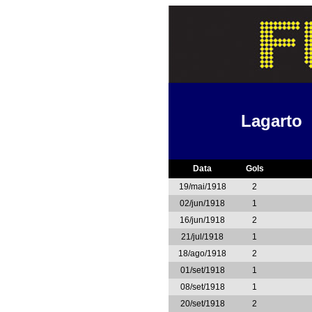
Lagarto
Data
Gols
19/mai/1918
2
02/jun/1918
1
16/jun/1918
2
21/jul/1918
1
18/ago/1918
2
01/set/1918
1
08/set/1918
1
20/set/1918
2