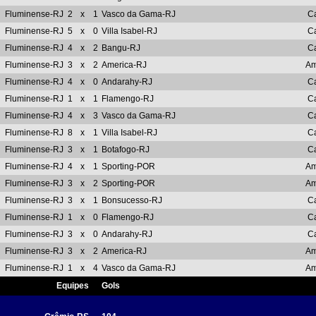
Fluminense-RJ
2
x
1
Vasco da Gama-RJ
C
Fluminense-RJ
5
x
0
Villa Isabel-RJ
C
Fluminense-RJ
4
x
2
Bangu-RJ
C
Fluminense-RJ
3
x
2
America-RJ
Am
Fluminense-RJ
4
x
0
Andarahy-RJ
C
Fluminense-RJ
1
x
1
Flamengo-RJ
C
Fluminense-RJ
4
x
3
Vasco da Gama-RJ
C
Fluminense-RJ
8
x
1
Villa Isabel-RJ
C
Fluminense-RJ
3
x
1
Botafogo-RJ
C
Fluminense-RJ
4
x
1
Sporting-POR
Am
Fluminense-RJ
3
x
2
Sporting-POR
Am
Fluminense-RJ
3
x
1
Bonsucesso-RJ
C
Fluminense-RJ
1
x
0
Flamengo-RJ
C
Fluminense-RJ
3
x
0
Andarahy-RJ
C
Fluminense-RJ
3
x
2
America-RJ
Am
Fluminense-RJ
1
x
4
Vasco da Gama-RJ
Am
Equipes
Gols