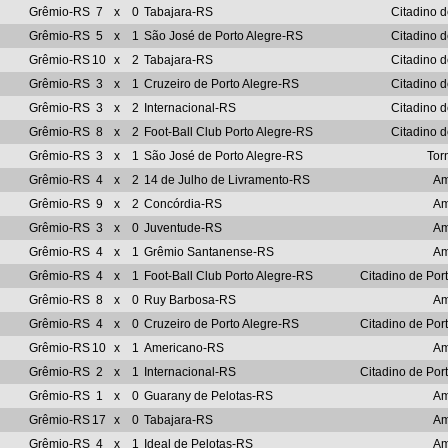
Grêmio-RS
7
x
0
Tabajara-RS
Citadino d
Grêmio-RS
5
x
1
São José de Porto Alegre-RS
Citadino d
Grêmio-RS
10
x
2
Tabajara-RS
Citadino d
Grêmio-RS
3
x
1
Cruzeiro de Porto Alegre-RS
Citadino d
Grêmio-RS
3
x
2
Internacional-RS
Citadino d
Grêmio-RS
8
x
2
Foot-Ball Club Porto Alegre-RS
Citadino d
Grêmio-RS
3
x
1
São José de Porto Alegre-RS
Tor
Grêmio-RS
4
x
2
14 de Julho de Livramento-RS
Am
Grêmio-RS
9
x
2
Concórdia-RS
Am
Grêmio-RS
3
x
0
Juventude-RS
Am
Grêmio-RS
4
x
1
Grêmio Santanense-RS
Am
Grêmio-RS
4
x
1
Foot-Ball Club Porto Alegre-RS
Citadino de Por
Grêmio-RS
8
x
0
Ruy Barbosa-RS
Am
Grêmio-RS
4
x
0
Cruzeiro de Porto Alegre-RS
Citadino de Por
Grêmio-RS
10
x
1
Americano-RS
Am
Grêmio-RS
2
x
1
Internacional-RS
Citadino de Por
Grêmio-RS
1
x
0
Guarany de Pelotas-RS
Am
Grêmio-RS
17
x
0
Tabajara-RS
Am
Grêmio-RS
4
x
1
Ideal de Pelotas-RS
Am