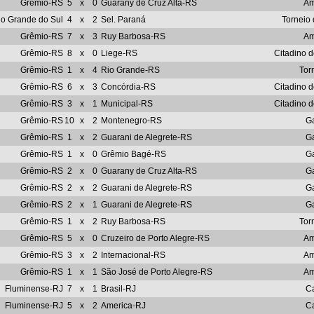
Grêmio-RS
5
x
0
Guarany de Cruz Alta-RS
Am
io Grande do Sul
4
x
2
Sel. Paraná
Torneio
Grêmio-RS
7
x
3
Ruy Barbosa-RS
Am
Grêmio-RS
8
x
0
Liege-RS
Citadino d
Grêmio-RS
1
x
4
Rio Grande-RS
Tor
Grêmio-RS
6
x
3
Concórdia-RS
Citadino d
Grêmio-RS
3
x
1
Municipal-RS
Citadino d
Grêmio-RS
10
x
2
Montenegro-RS
G
Grêmio-RS
1
x
2
Guarani de Alegrete-RS
G
Grêmio-RS
1
x
0
Grêmio Bagé-RS
G
Grêmio-RS
2
x
0
Guarany de Cruz Alta-RS
G
Grêmio-RS
2
x
2
Guarani de Alegrete-RS
G
Grêmio-RS
2
x
1
Guarani de Alegrete-RS
G
Grêmio-RS
1
x
2
Ruy Barbosa-RS
Tor
Grêmio-RS
5
x
0
Cruzeiro de Porto Alegre-RS
Am
Grêmio-RS
3
x
2
Internacional-RS
Am
Grêmio-RS
1
x
1
São José de Porto Alegre-RS
Am
Fluminense-RJ
7
x
1
Brasil-RJ
C
Fluminense-RJ
5
x
2
America-RJ
C