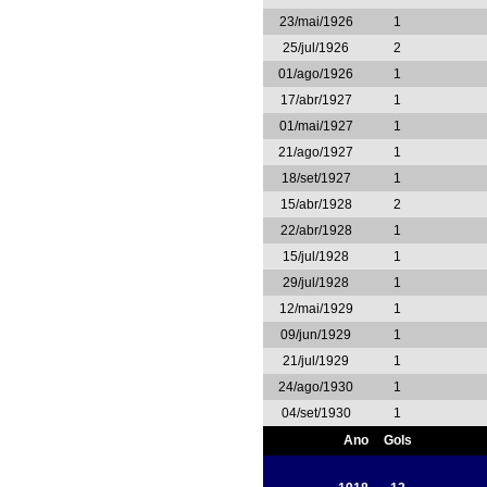
23/mai/1926
1
25/jul/1926
2
01/ago/1926
1
17/abr/1927
1
01/mai/1927
1
21/ago/1927
1
18/set/1927
1
15/abr/1928
2
22/abr/1928
1
15/jul/1928
1
29/jul/1928
1
12/mai/1929
1
09/jun/1929
1
21/jul/1929
1
24/ago/1930
1
04/set/1930
1
Ano
Gols