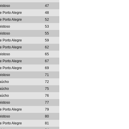
istoso
47
e Porto Alegre
48
e Porto Alegre
52
istoso
53
istoso
55
e Porto Alegre
59
e Porto Alegre
62
istoso
65
e Porto Alegre
67
e Porto Alegre
69
istoso
71
aúcho
72
aúcho
75
aúcho
76
istoso
77
e Porto Alegre
79
istoso
80
e Porto Alegre
81