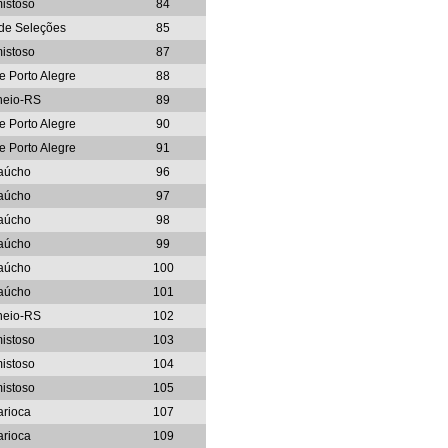
istoso
84
 de Seleções
85
istoso
87
e Porto Alegre
88
neio-RS
89
e Porto Alegre
90
e Porto Alegre
91
aúcho
96
aúcho
97
aúcho
98
aúcho
99
aúcho
100
aúcho
101
neio-RS
102
istoso
103
istoso
104
istoso
105
arioca
107
arioca
109