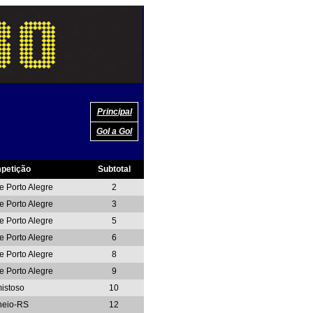
Principal
Gol a Gol
petição
Subtotal
e Porto Alegre
2
e Porto Alegre
3
e Porto Alegre
5
e Porto Alegre
6
e Porto Alegre
8
e Porto Alegre
9
istoso
10
neio-RS
12