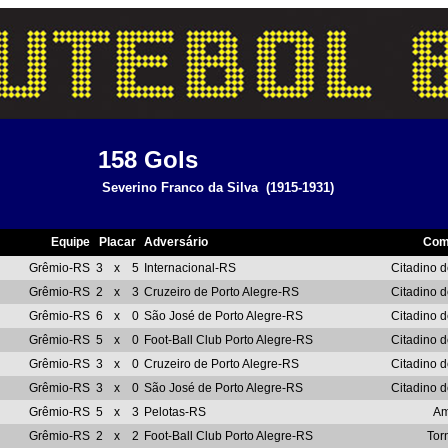
158
Gols
Severino Franco da Silva
(1915-1931)
Equipe
Placar
Adversário
Com
Grêmio-RS
3
x
5
Internacional-RS
Citadino d
Grêmio-RS
2
x
3
Cruzeiro de Porto Alegre-RS
Citadino d
Grêmio-RS
6
x
0
São José de Porto Alegre-RS
Citadino d
Grêmio-RS
5
x
0
Foot-Ball Club Porto Alegre-RS
Citadino d
Grêmio-RS
3
x
0
Cruzeiro de Porto Alegre-RS
Citadino d
Grêmio-RS
3
x
0
São José de Porto Alegre-RS
Citadino d
Grêmio-RS
5
x
3
Pelotas-RS
Am
Grêmio-RS
2
x
2
Foot-Ball Club Porto Alegre-RS
Tor