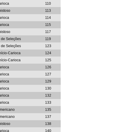
arioca
110
istoso
113
arioca
114
arioca
115
istoso
117
o de Seleções
119
o de Seleções
123
nício-Carioca
124
nício-Carioca
125
arioca
126
arioca
127
arioca
129
arioca
130
arioca
132
arioca
133
Americano
135
Americano
137
istoso
138
arioca
140