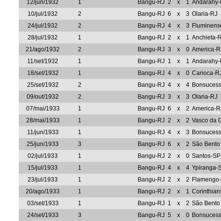
12/jun/1932
1
Bangu-RJ
2
x
1
Andarahy-
10/jul/1932
2
Bangu-RJ
6
x
3
Olaria-RJ
24/jul/1932
2
Bangu-RJ
4
x
3
Fluminens
28/jul/1932
1
Bangu-RJ
2
x
1
Anchieta-
21/ago/1932
2
Bangu-RJ
3
x
0
America-R
11/set/1932
1
Bangu-RJ
1
x
1
Andarahy-
18/set/1932
1
Bangu-RJ
4
x
0
Carioca-R
25/set/1932
2
Bangu-RJ
4
x
4
Bonsuces
09/out/1932
2
Bangu-RJ
3
x
3
Olaria-RJ
07/mai/1933
1
Bangu-RJ
6
x
2
America-R
28/mai/1933
1
Bangu-RJ
2
x
2
Vasco da
11/jun/1933
1
Bangu-RJ
4
x
3
Bonsuces
25/jun/1933
3
Bangu-RJ
6
x
2
São Bento
02/jul/1933
1
Bangu-RJ
2
x
0
Santos-SP
15/jul/1933
1
Bangu-RJ
4
x
4
Ypiranga-
23/jul/1933
1
Bangu-RJ
2
x
2
Flamengo
20/ago/1933
1
Bangu-RJ
2
x
1
Corinthia
03/set/1933
1
Bangu-RJ
1
x
2
São Bento
24/set/1933
3
Bangu-RJ
5
x
0
Bonsuces