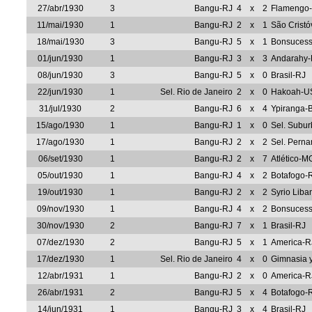
27/abr/1930
3
Bangu-RJ
4
x
2
Flamengo
11/mai/1930
1
Bangu-RJ
2
x
1
São Crist
18/mai/1930
3
Bangu-RJ
5
x
1
Bonsuces
01/jun/1930
1
Bangu-RJ
3
x
3
Andarahy-
08/jun/1930
3
Bangu-RJ
5
x
0
Brasil-RJ
22/jun/1930
1
Sel. Rio de Janeiro
2
x
0
Hakoah-U
31/jul/1930
2
Bangu-RJ
6
x
4
Ypiranga-
15/ago/1930
1
Bangu-RJ
1
x
0
Sel. Subu
17/ago/1930
1
Bangu-RJ
2
x
2
Sel. Pern
06/set/1930
1
Bangu-RJ
2
x
7
Atlético-M
05/out/1930
1
Bangu-RJ
4
x
2
Botafogo-
19/out/1930
1
Bangu-RJ
2
x
2
Syrio Liba
09/nov/1930
1
Bangu-RJ
4
x
2
Bonsuces
30/nov/1930
2
Bangu-RJ
7
x
1
Brasil-RJ
07/dez/1930
2
Bangu-RJ
5
x
1
America-R
17/dez/1930
1
Sel. Rio de Janeiro
4
x
0
Gimnasia 
12/abr/1931
1
Bangu-RJ
2
x
0
America-R
26/abr/1931
2
Bangu-RJ
5
x
4
Botafogo-
14/jun/1931
1
Bangu-RJ
3
x
4
Brasil-RJ