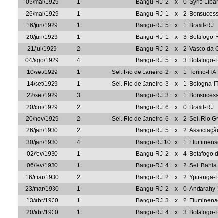
05/mai/1929
1
Bangu-RJ
2
x
0
Syrio Liba
26/mai/1929
1
Bangu-RJ
1
x
2
Bonsuces
16/jun/1929
1
Bangu-RJ
5
x
1
Brasil-RJ
20/jun/1929
1
Bangu-RJ
1
x
3
Botafogo-
21/jul/1929
2
Bangu-RJ
2
x
2
Vasco da
04/ago/1929
4
Bangu-RJ
5
x
3
Botafogo-
10/set/1929
1
Sel. Rio de Janeiro
2
x
1
Torino-ITA
14/set/1929
1
Sel. Rio de Janeiro
3
x
1
Bologna-I
22/set/1929
3
Bangu-RJ
3
x
1
Bonsuces
20/out/1929
2
Bangu-RJ
6
x
0
Brasil-RJ
20/nov/1929
2
Sel. Rio de Janeiro
6
x
2
Sel. Rio G
26/jan/1930
2
Bangu-RJ
5
x
2
Associação
30/jan/1930
4
Bangu-RJ
10
x
1
Fluminens
02/fev/1930
1
Bangu-RJ
2
x
4
Botafogo 
06/fev/1930
1
Bangu-RJ
4
x
2
Sel. Bahia
16/mar/1930
2
Bangu-RJ
2
x
2
Ypiranga-
23/mar/1930
1
Bangu-RJ
2
x
0
Andarahy-
13/abr/1930
1
Bangu-RJ
3
x
2
Fluminens
20/abr/1930
1
Bangu-RJ
4
x
3
Botafogo-