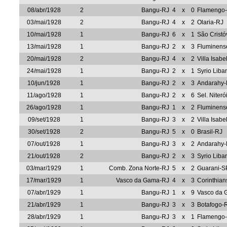
08/abr/1928
2
Bangu-RJ
4
x
0
Flamengo
03/mai/1928
2
Bangu-RJ
4
x
2
Olaria-RJ
10/mai/1928
1
Bangu-RJ
6
x
1
São Crist
13/mai/1928
1
Bangu-RJ
2
x
3
Fluminens
20/mai/1928
2
Bangu-RJ
4
x
2
Villa Isabe
24/mai/1928
1
Bangu-RJ
2
x
1
Syrio Liba
10/jun/1928
1
Bangu-RJ
2
x
3
Andarahy-
11/ago/1928
1
Bangu-RJ
2
x
6
Sel. Niteró
26/ago/1928
1
Bangu-RJ
1
x
2
Fluminens
09/set/1928
1
Bangu-RJ
3
x
2
Villa Isabe
30/set/1928
2
Bangu-RJ
5
x
0
Brasil-RJ
07/out/1928
1
Bangu-RJ
3
x
2
Andarahy-
21/out/1928
2
Bangu-RJ
2
x
3
Syrio Liba
03/mar/1929
1
Comb. Zona Norte-RJ
5
x
2
Guarani-S
17/mar/1929
1
Vasco da Gama-RJ
4
x
3
Corinthia
07/abr/1929
1
Bangu-RJ
1
x
9
Vasco da
21/abr/1929
1
Bangu-RJ
3
x
3
Botafogo-
28/abr/1929
1
Bangu-RJ
3
x
1
Flamengo