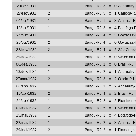
20/set/1931
1
Bangu-RJ
3
x
0
Andarahy-
27/set/1931
2
Bangu-RJ
5
x
1
Carioca-R
04/out/1931
1
Bangu-RJ
1
x
3
America-R
18/out/1931
1
Bangu-RJ
3
x
4
Botafogo-
24/out/1931
1
Bangu-RJ
4
x
3
Goytacaz-
25/out/1931
2
Bangu-RJ
4
x
0
Goytacaz-
22/nov/1931
2
Bangu-RJ
4
x
2
São Crist
29/nov/1931
1
Bangu-RJ
2
x
0
Vasco da
06/dez/1931
1
Bangu-RJ
2
x
0
Brasil-RJ
13/dez/1931
1
Bangu-RJ
2
x
1
Andarahy-
27/mar/1932
2
Bangu-RJ
3
x
2
Olaria-RJ
03/abr/1932
1
Bangu-RJ
2
x
2
Andarahy-
10/abr/1932
2
Bangu-RJ
4
x
2
Brasil-RJ
24/abr/1932
1
Bangu-RJ
2
x
2
Fluminens
01/mai/1932
2
Bangu-RJ
5
x
1
Vasco da
15/mai/1932
1
Bangu-RJ
1
x
4
Botafogo-
22/mai/1932
1
Bangu-RJ
2
x
3
America-R
29/mai/1932
2
Bangu-RJ
2
x
1
Flamengo