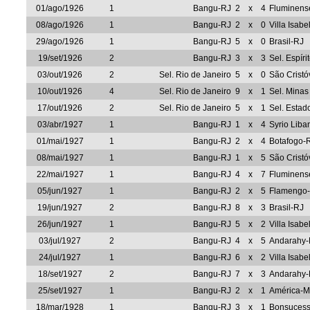
01/ago/1926
1
Bangu-RJ
2
x
4
Fluminens
08/ago/1926
1
Bangu-RJ
2
x
0
Villa Isabe
29/ago/1926
1
Bangu-RJ
5
x
0
Brasil-RJ
19/set/1926
2
Bangu-RJ
3
x
3
Sel. Espíri
03/out/1926
2
Sel. Rio de Janeiro
5
x
0
São Crist
10/out/1926
4
Sel. Rio de Janeiro
9
x
1
Sel. Minas
17/out/1926
2
Sel. Rio de Janeiro
5
x
1
Sel. Estad
03/abr/1927
1
Bangu-RJ
1
x
4
Syrio Liba
01/mai/1927
1
Bangu-RJ
2
x
4
Botafogo-
08/mai/1927
1
Bangu-RJ
1
x
5
São Crist
22/mai/1927
1
Bangu-RJ
4
x
7
Fluminens
05/jun/1927
1
Bangu-RJ
2
x
5
Flamengo
19/jun/1927
2
Bangu-RJ
8
x
3
Brasil-RJ
26/jun/1927
1
Bangu-RJ
5
x
2
Villa Isabe
03/jul/1927
2
Bangu-RJ
4
x
5
Andarahy-
24/jul/1927
1
Bangu-RJ
6
x
2
Villa Isabe
18/set/1927
2
Bangu-RJ
7
x
3
Andarahy-
25/set/1927
1
Bangu-RJ
2
x
1
América-
18/mar/1928
1
Bangu-RJ
3
x
1
Bonsuces