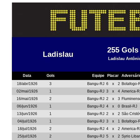
255
Gols
Ladislau
Ladislau Antôni
Data
Gols
Equipe
Placar
Adversári
18/abr/1926
3
Bangu-RJ
6
x
2
Botafogo-
02/mai/1926
1
Bangu-RJ
3
x
4
America-R
16/mai/1926
2
Bangu-RJ
2
x
3
Fluminens
06/jun/1926
1
Bangu-RJ
4
x
0
Brasil-RJ
13/jun/1926
1
Bangu-RJ
2
x
2
São Crist
04/jul/1926
1
Bangu-RJ
3
x
1
Botafogo-
18/jul/1926
2
Bangu-RJ
4
x
2
America-R
25/jul/1926
2
Bangu-RJ
5
x
2
Syrio Liba