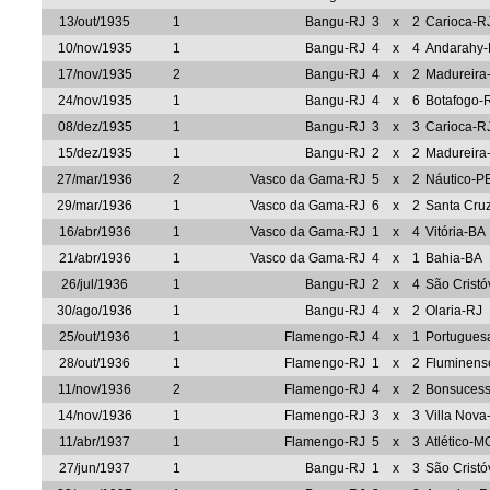
13/out/1935
1
Bangu-RJ
3
x
2
Carioca-R
10/nov/1935
1
Bangu-RJ
4
x
4
Andarahy-
17/nov/1935
2
Bangu-RJ
4
x
2
Madureira
24/nov/1935
1
Bangu-RJ
4
x
6
Botafogo-
08/dez/1935
1
Bangu-RJ
3
x
3
Carioca-R
15/dez/1935
1
Bangu-RJ
2
x
2
Madureira
27/mar/1936
2
Vasco da Gama-RJ
5
x
2
Náutico-P
29/mar/1936
1
Vasco da Gama-RJ
6
x
2
Santa Cru
16/abr/1936
1
Vasco da Gama-RJ
1
x
4
Vitória-BA
21/abr/1936
1
Vasco da Gama-RJ
4
x
1
Bahia-BA
26/jul/1936
1
Bangu-RJ
2
x
4
São Crist
30/ago/1936
1
Bangu-RJ
4
x
2
Olaria-RJ
25/out/1936
1
Flamengo-RJ
4
x
1
Portugues
28/out/1936
1
Flamengo-RJ
1
x
2
Fluminens
11/nov/1936
2
Flamengo-RJ
4
x
2
Bonsuces
14/nov/1936
1
Flamengo-RJ
3
x
3
Villa Nov
11/abr/1937
1
Flamengo-RJ
5
x
3
Atlético-M
27/jun/1937
1
Bangu-RJ
1
x
3
São Crist