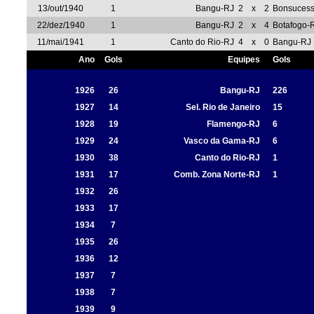
13/out/1940
1
Bangu-RJ
2
x
2
Bonsuces
22/dez/1940
1
Bangu-RJ
2
x
4
Botafogo-
11/mai/1941
1
Canto do Rio-RJ
4
x
0
Bangu-RJ
Ano
Gols
Equipes
Gols
1926
26
Bangu-RJ
226
1927
14
Sel. Rio de Janeiro
15
1928
19
Flamengo-RJ
6
1929
24
Vasco da Gama-RJ
6
1930
38
Canto do Rio-RJ
1
1931
17
Comb. Zona Norte-RJ
1
1932
26
1933
17
1934
7
1935
26
1936
12
1937
7
1938
7
1939
9