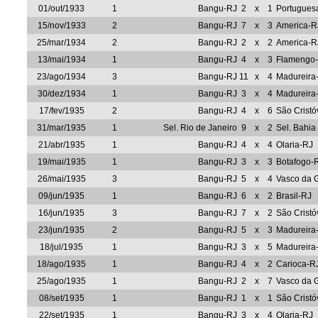
01/out/1933
1
Bangu-RJ
2
x
1
Portugues
15/nov/1933
2
Bangu-RJ
7
x
3
America-R
25/mar/1934
2
Bangu-RJ
2
x
2
America-R
13/mai/1934
1
Bangu-RJ
4
x
3
Flamengo
23/ago/1934
3
Bangu-RJ
11
x
4
Madureira
30/dez/1934
1
Bangu-RJ
3
x
4
Madureira
17/fev/1935
2
Bangu-RJ
4
x
6
São Crist
31/mar/1935
1
Sel. Rio de Janeiro
9
x
2
Sel. Bahia
21/abr/1935
1
Bangu-RJ
4
x
4
Olaria-RJ
19/mai/1935
1
Bangu-RJ
3
x
3
Botafogo-
26/mai/1935
3
Bangu-RJ
5
x
4
Vasco da
09/jun/1935
1
Bangu-RJ
6
x
2
Brasil-RJ
16/jun/1935
3
Bangu-RJ
7
x
2
São Crist
23/jun/1935
2
Bangu-RJ
5
x
3
Madureira
18/jul/1935
1
Bangu-RJ
3
x
5
Madureira
18/ago/1935
1
Bangu-RJ
4
x
2
Carioca-R
25/ago/1935
1
Bangu-RJ
2
x
7
Vasco da
08/set/1935
1
Bangu-RJ
1
x
1
São Crist
22/set/1935
1
Bangu-RJ
3
x
4
Olaria-RJ