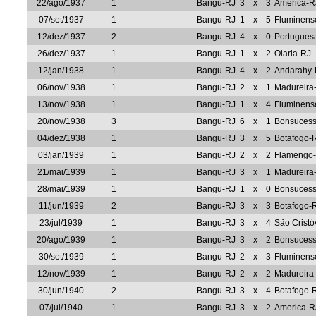
22/ago/1937
1
Bangu-RJ
3
x
3
America-R
07/set/1937
1
Bangu-RJ
1
x
5
Fluminens
12/dez/1937
2
Bangu-RJ
4
x
0
Portugues
26/dez/1937
1
Bangu-RJ
1
x
2
Olaria-RJ
12/jan/1938
1
Bangu-RJ
4
x
2
Andarahy-
06/nov/1938
1
Bangu-RJ
2
x
1
Madureira
13/nov/1938
1
Bangu-RJ
1
x
4
Fluminens
20/nov/1938
3
Bangu-RJ
6
x
1
Bonsuces
04/dez/1938
1
Bangu-RJ
3
x
5
Botafogo-
03/jan/1939
1
Bangu-RJ
2
x
2
Flamengo
21/mai/1939
1
Bangu-RJ
3
x
1
Madureira
28/mai/1939
1
Bangu-RJ
1
x
0
Bonsuces
11/jun/1939
2
Bangu-RJ
3
x
3
Botafogo-
23/jul/1939
1
Bangu-RJ
3
x
4
São Crist
20/ago/1939
1
Bangu-RJ
3
x
2
Bonsuces
30/set/1939
1
Bangu-RJ
2
x
3
Fluminens
12/nov/1939
1
Bangu-RJ
2
x
2
Madureira
30/jun/1940
2
Bangu-RJ
3
x
4
Botafogo-
07/jul/1940
1
Bangu-RJ
3
x
2
America-R