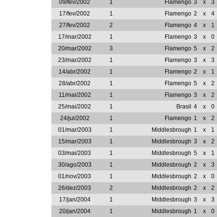
09/fev/2002
1
Flamengo
3
x
3
17/fev/2002
1
Flamengo
2
x
4
27/fev/2002
2
Flamengo
4
x
1
17/mar/2002
1
Flamengo
3
x
0
20/mar/2002
3
Flamengo
5
x
2
23/mar/2002
1
Flamengo
3
x
3
14/abr/2002
1
Flamengo
2
x
1
28/abr/2002
1
Flamengo
5
x
2
11/mai/2002
1
Flamengo
3
x
2
25/mai/2002
1
Brasil
4
x
0
24/jul/2002
1
Flamengo
1
x
2
01/mar/2003
1
Middlesbrough
1
x
1
15/mar/2003
1
Middlesbrough
3
x
2
03/mai/2003
1
Middlesbrough
5
x
1
30/ago/2003
1
Middlesbrough
2
x
3
01/nov/2003
1
Middlesbrough
2
x
0
26/dez/2003
2
Middlesbrough
2
x
2
17/jan/2004
1
Middlesbrough
3
x
3
20/jan/2004
1
Middlesbrough
1
x
0