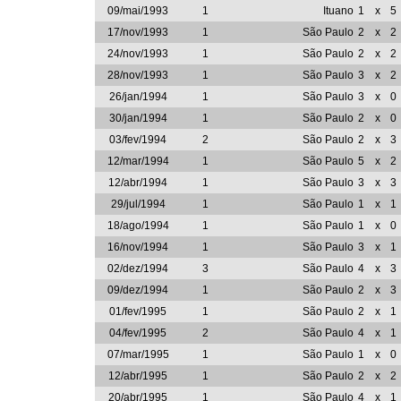
09/mai/1993
1
Ituano
1
x
5
17/nov/1993
1
São Paulo
2
x
2
24/nov/1993
1
São Paulo
2
x
2
28/nov/1993
1
São Paulo
3
x
2
26/jan/1994
1
São Paulo
3
x
0
30/jan/1994
1
São Paulo
2
x
0
03/fev/1994
2
São Paulo
2
x
3
12/mar/1994
1
São Paulo
5
x
2
12/abr/1994
1
São Paulo
3
x
3
29/jul/1994
1
São Paulo
1
x
1
18/ago/1994
1
São Paulo
1
x
0
16/nov/1994
1
São Paulo
3
x
1
02/dez/1994
3
São Paulo
4
x
3
09/dez/1994
1
São Paulo
2
x
3
01/fev/1995
1
São Paulo
2
x
1
04/fev/1995
2
São Paulo
4
x
1
07/mar/1995
1
São Paulo
1
x
0
12/abr/1995
1
São Paulo
2
x
2
20/abr/1995
1
São Paulo
4
x
1