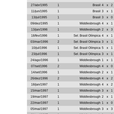
27/abr/1995
1
Brasil
4
x
2
11/jun/1995
1
Brasil
3
x
1
13/jul/1995
1
Brasil
3
x
0
09/dez/1995
1
Middlesbrough
4
x
1
13/jan/1996
1
Middlesbrough
2
x
3
18/fev/1996
1
Sel. Brasil Olímpica
4
x
1
03/mar/1996
2
Sel. Brasil Olímpica
3
x
1
10/jul/1996
1
Sel. Brasil Olímpica
5
x
1
23/jul/1996
1
Sel. Brasil Olímpica
3
x
1
24/ago/1996
1
Middlesbrough
1
x
1
07/set/1996
2
Middlesbrough
4
x
0
14/set/1996
1
Middlesbrough
2
x
1
26/dez/1996
2
Middlesbrough
4
x
2
18/jan/1997
1
Middlesbrough
4
x
2
15/mar/1997
1
Middlesbrough
3
x
1
19/mar/1997
1
Middlesbrough
2
x
1
22/mar/1997
1
Middlesbrough
1
x
0
05/mai/1997
1
Middlesbrough
3
x
3