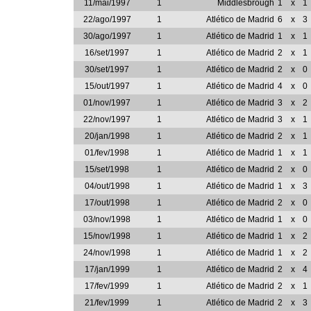
11/mai/1997
1
Middlesbrough
1
x
1
22/ago/1997
1
Atlético de Madrid
6
x
3
30/ago/1997
1
Atlético de Madrid
1
x
1
16/set/1997
1
Atlético de Madrid
2
x
1
30/set/1997
1
Atlético de Madrid
2
x
0
15/out/1997
1
Atlético de Madrid
4
x
0
01/nov/1997
1
Atlético de Madrid
3
x
2
22/nov/1997
1
Atlético de Madrid
3
x
1
20/jan/1998
1
Atlético de Madrid
2
x
1
01/fev/1998
1
Atlético de Madrid
1
x
1
15/set/1998
1
Atlético de Madrid
2
x
0
04/out/1998
1
Atlético de Madrid
1
x
3
17/out/1998
1
Atlético de Madrid
2
x
0
03/nov/1998
1
Atlético de Madrid
1
x
0
15/nov/1998
1
Atlético de Madrid
1
x
2
24/nov/1998
1
Atlético de Madrid
1
x
2
17/jan/1999
1
Atlético de Madrid
2
x
4
17/fev/1999
1
Atlético de Madrid
2
x
1
21/fev/1999
1
Atlético de Madrid
2
x
3