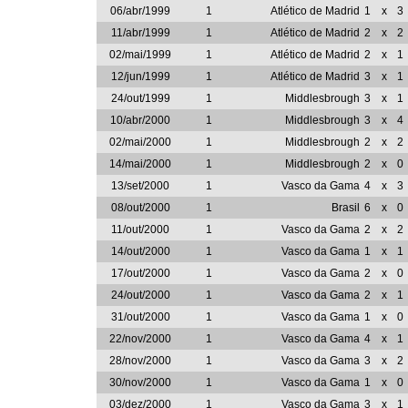
06/abr/1999
1
Atlético de Madrid
1
x
3
11/abr/1999
1
Atlético de Madrid
2
x
2
02/mai/1999
1
Atlético de Madrid
2
x
1
12/jun/1999
1
Atlético de Madrid
3
x
1
24/out/1999
1
Middlesbrough
3
x
1
10/abr/2000
1
Middlesbrough
3
x
4
02/mai/2000
1
Middlesbrough
2
x
2
14/mai/2000
1
Middlesbrough
2
x
0
13/set/2000
1
Vasco da Gama
4
x
3
08/out/2000
1
Brasil
6
x
0
11/out/2000
1
Vasco da Gama
2
x
2
14/out/2000
1
Vasco da Gama
1
x
1
17/out/2000
1
Vasco da Gama
2
x
0
24/out/2000
1
Vasco da Gama
2
x
1
31/out/2000
1
Vasco da Gama
1
x
0
22/nov/2000
1
Vasco da Gama
4
x
1
28/nov/2000
1
Vasco da Gama
3
x
2
30/nov/2000
1
Vasco da Gama
1
x
0
03/dez/2000
1
Vasco da Gama
3
x
1