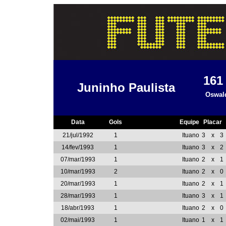
16
Juninho Paulista
Oswald
Data
Gols
Equipe
Placar
21/jul/1992
1
Ituano
3
x
3
14/fev/1993
1
Ituano
3
x
2
07/mar/1993
1
Ituano
2
x
1
10/mar/1993
2
Ituano
2
x
0
20/mar/1993
1
Ituano
2
x
1
28/mar/1993
1
Ituano
3
x
1
18/abr/1993
1
Ituano
2
x
0
02/mai/1993
1
Ituano
1
x
1