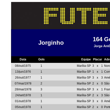
164
G
Jorginho
Jorge Antô
Data
Gols
Equipe
Placar
Adv
08/out/1975
1
Marília-SP
3
x
1
Nor
13/jun/1976
1
Marília-SP
1
x
1
Come
26/out/1977
1
Marília-SP
3
x
3
Amé
07/mai/1978
2
Marília-SP
2
x
0
São
28/mai/1978
3
Marília-SP
3
x
1
Fra
24/set/1978
1
Marília-SP
2
x
3
São
01/out/1978
1
Marília-SP
3
x
0
Amé
05/out/1978
1
Marília-SP
2
x
0
Port