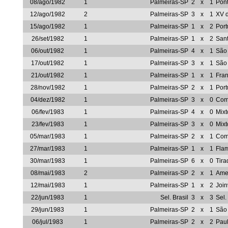
08/ago/1982
1
Palmeiras-SP
2
x
1
Pont
12/ago/1982
2
Palmeiras-SP
3
x
1
XV 
15/ago/1982
1
Palmeiras-SP
1
x
2
Por
26/set/1982
1
Palmeiras-SP
1
x
2
San
06/out/1982
1
Palmeiras-SP
4
x
1
São
17/out/1982
1
Palmeiras-SP
3
x
1
São
21/out/1982
1
Palmeiras-SP
1
x
1
Fra
28/nov/1982
1
Palmeiras-SP
2
x
1
Por
04/dez/1982
1
Palmeiras-SP
3
x
0
Come
06/fev/1983
1
Palmeiras-SP
4
x
0
Mix
23/fev/1983
1
Palmeiras-SP
3
x
0
Mix
05/mar/1983
1
Palmeiras-SP
2
x
1
Com
27/mar/1983
1
Palmeiras-SP
1
x
1
Fla
30/mar/1983
1
Palmeiras-SP
6
x
0
Tira
08/mai/1983
2
Palmeiras-SP
2
x
1
Ame
12/mai/1983
1
Palmeiras-SP
1
x
2
Join
22/jun/1983
1
Sel. Brasil
3
x
3
Sel.
29/jun/1983
1
Palmeiras-SP
2
x
1
São
06/jul/1983
1
Palmeiras-SP
2
x
2
Paul