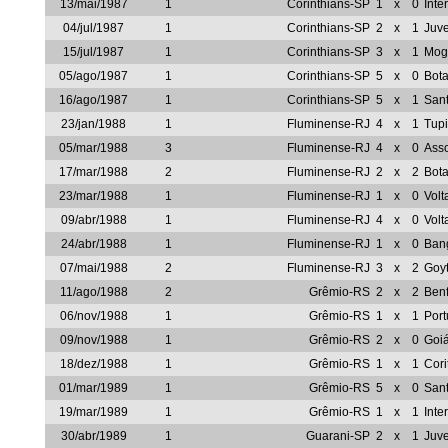
13/mai/1987
1
Corinthians-SP
1
x
0
Inte
04/jul/1987
1
Corinthians-SP
2
x
1
Juv
15/jul/1987
1
Corinthians-SP
3
x
1
Mog
05/ago/1987
1
Corinthians-SP
5
x
0
Bota
16/ago/1987
1
Corinthians-SP
5
x
1
San
23/jan/1988
1
Fluminense-RJ
4
x
1
Tup
05/mar/1988
3
Fluminense-RJ
4
x
0
Asso
17/mar/1988
2
Fluminense-RJ
2
x
2
Bot
23/mar/1988
1
Fluminense-RJ
1
x
0
Vol
09/abr/1988
1
Fluminense-RJ
4
x
0
Vol
24/abr/1988
1
Fluminense-RJ
1
x
0
Ban
07/mai/1988
2
Fluminense-RJ
3
x
2
Goy
11/ago/1988
2
Grêmio-RS
2
x
2
Ben
06/nov/1988
1
Grêmio-RS
1
x
1
Por
09/nov/1988
1
Grêmio-RS
2
x
0
Goi
18/dez/1988
1
Grêmio-RS
1
x
1
Cori
01/mar/1989
1
Grêmio-RS
5
x
0
San
19/mar/1989
1
Grêmio-RS
1
x
1
Inte
30/abr/1989
1
Guarani-SP
2
x
1
Juv