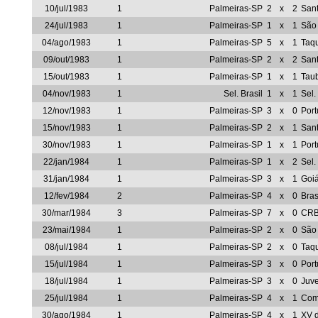
10/jul/1983
1
Palmeiras-SP
2
x
2
San
24/jul/1983
1
Palmeiras-SP
1
x
1
São
04/ago/1983
1
Palmeiras-SP
5
x
1
Taqu
09/out/1983
1
Palmeiras-SP
2
x
2
San
15/out/1983
1
Palmeiras-SP
1
x
1
Tau
04/nov/1983
1
Sel. Brasil
1
x
1
Sel.
12/nov/1983
1
Palmeiras-SP
3
x
0
Por
15/nov/1983
1
Palmeiras-SP
2
x
1
San
30/nov/1983
1
Palmeiras-SP
1
x
1
Por
22/jan/1984
1
Palmeiras-SP
1
x
2
Sel.
31/jan/1984
1
Palmeiras-SP
3
x
1
Goi
12/fev/1984
2
Palmeiras-SP
4
x
0
Bras
30/mar/1984
3
Palmeiras-SP
7
x
0
CRB
23/mai/1984
1
Palmeiras-SP
2
x
0
São
08/jul/1984
1
Palmeiras-SP
2
x
0
Taqu
15/jul/1984
1
Palmeiras-SP
3
x
0
Por
18/jul/1984
1
Palmeiras-SP
3
x
0
Juv
25/jul/1984
1
Palmeiras-SP
4
x
1
Come
30/ago/1984
1
Palmeiras-SP
4
x
1
XV 