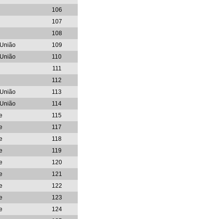
106
107
108
 União
109
 União
110
111
112
 União
113
 União
114
e
115
e
117
e
118
e
119
e
120
e
121
e
122
e
123
e
124