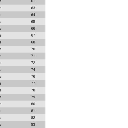
e
61
e
63
e
64
e
65
e
66
e
67
e
68
e
70
e
71
e
72
e
74
e
76
e
77
e
78
e
79
e
80
e
81
e
82
e
83