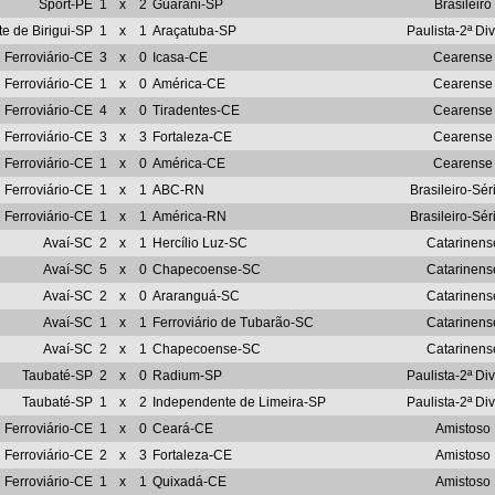
Sport-PE
1
x
2
Guarani-SP
Brasileiro
e de Birigui-SP
1
x
1
Araçatuba-SP
Paulista-2ª Di
Ferroviário-CE
3
x
0
Icasa-CE
Cearense
Ferroviário-CE
1
x
0
América-CE
Cearense
Ferroviário-CE
4
x
0
Tiradentes-CE
Cearense
Ferroviário-CE
3
x
3
Fortaleza-CE
Cearense
Ferroviário-CE
1
x
0
América-CE
Cearense
Ferroviário-CE
1
x
1
ABC-RN
Brasileiro-Sér
Ferroviário-CE
1
x
1
América-RN
Brasileiro-Sér
Avaí-SC
2
x
1
Hercílio Luz-SC
Catarinens
Avaí-SC
5
x
0
Chapecoense-SC
Catarinens
Avaí-SC
2
x
0
Araranguá-SC
Catarinens
Avaí-SC
1
x
1
Ferroviário de Tubarão-SC
Catarinens
Avaí-SC
2
x
1
Chapecoense-SC
Catarinens
Taubaté-SP
2
x
0
Radium-SP
Paulista-2ª Di
Taubaté-SP
1
x
2
Independente de Limeira-SP
Paulista-2ª Di
Ferroviário-CE
1
x
0
Ceará-CE
Amistoso
Ferroviário-CE
2
x
3
Fortaleza-CE
Amistoso
Ferroviário-CE
1
x
1
Quixadá-CE
Amistoso