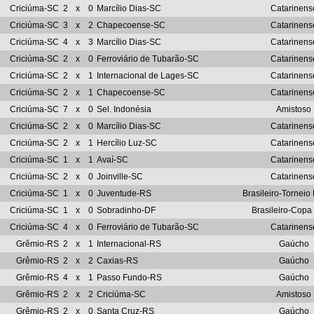
Criciúma-SC
2
x
0
Marcílio Dias-SC
Catarinens
Criciúma-SC
3
x
2
Chapecoense-SC
Catarinens
Criciúma-SC
4
x
3
Marcílio Dias-SC
Catarinens
Criciúma-SC
2
x
0
Ferroviário de Tubarão-SC
Catarinens
Criciúma-SC
2
x
1
Internacional de Lages-SC
Catarinens
Criciúma-SC
2
x
1
Chapecoense-SC
Catarinens
Criciúma-SC
7
x
0
Sel. Indonésia
Amistoso
Criciúma-SC
2
x
0
Marcílio Dias-SC
Catarinens
Criciúma-SC
2
x
1
Hercílio Luz-SC
Catarinens
Criciúma-SC
1
x
1
Avaí-SC
Catarinens
Criciúma-SC
2
x
0
Joinville-SC
Catarinens
Criciúma-SC
1
x
0
Juventude-RS
Brasileiro-Torneio
Criciúma-SC
1
x
0
Sobradinho-DF
Brasileiro-Copa 
Criciúma-SC
4
x
0
Ferroviário de Tubarão-SC
Catarinens
Grêmio-RS
2
x
1
Internacional-RS
Gaúcho
Grêmio-RS
2
x
2
Caxias-RS
Gaúcho
Grêmio-RS
4
x
1
Passo Fundo-RS
Gaúcho
Grêmio-RS
2
x
2
Criciúma-SC
Amistoso
Grêmio-RS
2
x
0
Santa Cruz-RS
Gaúcho