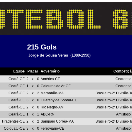
215
Gols
Jorge de Sousa Veras
(1980-1998)
Equipe
Placar
Adversário
Competiçã
Ceará-CE
2
x
0
América-CE
Cearense
Ceará-CE
1
x
0
Calouros do Ar-CE
Cearense
Ceará-CE
2
x
2
Maranhão-MA
Brasileiro-2ª Divisão-
Ceará-CE
3
x
0
Guarany de Sobral-CE
Brasileiro-2ª Divisão-
Ceará-CE
2
x
0
Rio Negro-AM
Brasileiro-2ª Divisão-
Ceará-CE
1
x
1
ABC-RN
Amistoso
Tiradentes-CE
2
x
2
Sampaio Corrêa-MA
Brasileiro-2ª Divisão-
Coiguatu-CE
3
x
0
Ferroviário-CE
Amistoso