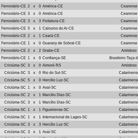
Ferroviário-CE
2
x
0
América-CE
Cearense
Ferroviário-CE
3
x
0
América-CE
Cearense
Ferroviário-CE
3
x
3
Fortaleza-CE
Cearense
Ferroviário-CE
5
x
1
Calouros do Ar-CE
Cearense
Ferroviário-CE
2
x
1
Ceará-CE
Cearense
Ferroviário-CE
1
x
0
Guarany de Sobral-CE
Cearense
Ferroviário-CE
2
x
2
Grabe-CE
Amistoso
Ferroviário-CE
1
x
0
Confiança-SE
Brasileiro-Taça 
Criciúma-SC
3
x
0
Aimoré-RS
Amistoso
Criciúma-SC
3
x
0
Rio do Sul-SC
Catarinens
Criciúma-SC
5
x
0
Hercílio Luz-SC
Catarinens
Criciúma-SC
1
x
0
Avaí-SC
Catarinens
Criciúma-SC
2
x
1
Marcílio Dias-SC
Catarinens
Criciúma-SC
3
x
1
Marcílio Dias-SC
Catarinens
Criciúma-SC
1
x
1
Figueirense-SC
Catarinens
Criciúma-SC
1
x
1
Internacional de Lages-SC
Catarinens
Criciúma-SC
3
x
3
Hercílio Luz-SC
Catarinens
Criciúma-SC
3
x
1
Avaí-SC
Catarinens