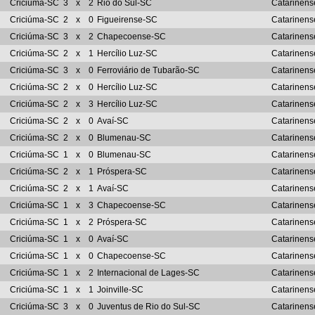
Criciúma-SC
3
x
2
Rio do Sul-SC
Catarinens
Criciúma-SC
2
x
0
Figueirense-SC
Catarinens
Criciúma-SC
3
x
2
Chapecoense-SC
Catarinens
Criciúma-SC
2
x
1
Hercílio Luz-SC
Catarinens
Criciúma-SC
3
x
0
Ferroviário de Tubarão-SC
Catarinens
Criciúma-SC
2
x
0
Hercílio Luz-SC
Catarinens
Criciúma-SC
2
x
3
Hercílio Luz-SC
Catarinens
Criciúma-SC
2
x
0
Avaí-SC
Catarinens
Criciúma-SC
2
x
0
Blumenau-SC
Catarinens
Criciúma-SC
1
x
0
Blumenau-SC
Catarinens
Criciúma-SC
2
x
1
Próspera-SC
Catarinens
Criciúma-SC
2
x
1
Avaí-SC
Catarinens
Criciúma-SC
1
x
3
Chapecoense-SC
Catarinens
Criciúma-SC
1
x
2
Próspera-SC
Catarinens
Criciúma-SC
1
x
0
Avaí-SC
Catarinens
Criciúma-SC
1
x
0
Chapecoense-SC
Catarinens
Criciúma-SC
1
x
2
Internacional de Lages-SC
Catarinens
Criciúma-SC
1
x
1
Joinville-SC
Catarinens
Criciúma-SC
3
x
0
Juventus de Rio do Sul-SC
Catarinens