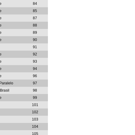
e
84
e
85
e
87
e
88
e
89
e
90
91
e
92
e
93
e
94
e
96
 Paralelo
97
Brasil
98
e
99
101
102
103
104
105