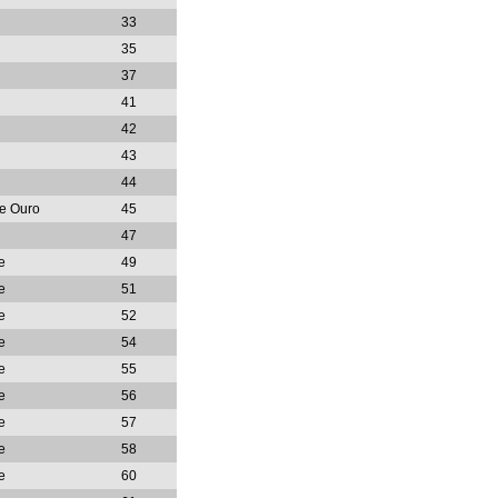
33
35
37
41
42
43
44
de Ouro
45
47
e
49
e
51
e
52
e
54
e
55
e
56
e
57
e
58
e
60