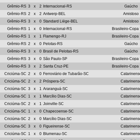
Grêmio-RS
3
x
2
Internacional-RS
Gaúcho
Grêmio-RS
2
x
2
Antwerp-BEL
Amistoso
Grêmio-RS
3
x
0
Standard Liège-BEL
Amistoso
Grêmio-RS
1
x
0
Internacional-RS
Brasileiro-Copa
Grêmio-RS
1
x
1
Flamengo-RJ
Brasileiro-Copa
Grêmio-RS
2
x
0
Pelotas-RS
Gaúcho
Grêmio-RS
3
x
0
Brasil de Pelotas-RS
Gaúcho
Grêmio-RS
3
x
0
São Paulo-SP
Brasileiro-Copa
Grêmio-RS
3
x
2
Santa Cruz-PE
Brasileiro-Copa
Criciúma-SC
2
x
0
Ferroviário de Tubarão-SC
Catarinens
Criciúma-SC
2
x
2
Próspera-SC
Catarinens
Criciúma-SC
3
x
1
Araranguá-SC
Catarinens
Criciúma-SC
1
x
1
Marcílio Dias-SC
Catarinens
Criciúma-SC
2
x
1
Joinville-SC
Catarinens
Criciúma-SC
1
x
0
Chapecoense-SC
Catarinens
Criciúma-SC
2
x
0
Marcílio Dias-SC
Catarinens
Criciúma-SC
3
x
0
Figueirense-SC
Catarinens
Criciúma-SC
1
x
0
Blumenau-SC
Catarinens