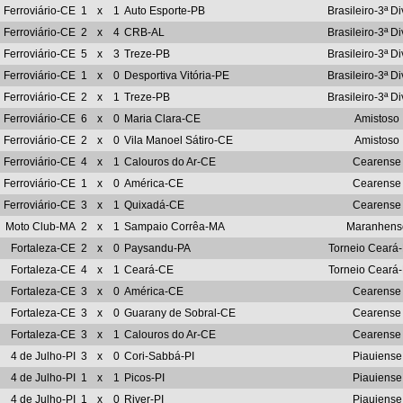
Ferroviário-CE
1
x
1
Auto Esporte-PB
Brasileiro-3ª D
Ferroviário-CE
2
x
4
CRB-AL
Brasileiro-3ª D
Ferroviário-CE
5
x
3
Treze-PB
Brasileiro-3ª D
Ferroviário-CE
1
x
0
Desportiva Vitória-PE
Brasileiro-3ª D
Ferroviário-CE
2
x
1
Treze-PB
Brasileiro-3ª D
Ferroviário-CE
6
x
0
Maria Clara-CE
Amistoso
Ferroviário-CE
2
x
0
Vila Manoel Sátiro-CE
Amistoso
Ferroviário-CE
4
x
1
Calouros do Ar-CE
Cearense
Ferroviário-CE
1
x
0
América-CE
Cearense
Ferroviário-CE
3
x
1
Quixadá-CE
Cearense
Moto Club-MA
2
x
1
Sampaio Corrêa-MA
Maranhens
Fortaleza-CE
2
x
0
Paysandu-PA
Torneio Ceará
Fortaleza-CE
4
x
1
Ceará-CE
Torneio Ceará
Fortaleza-CE
3
x
0
América-CE
Cearense
Fortaleza-CE
3
x
0
Guarany de Sobral-CE
Cearense
Fortaleza-CE
3
x
1
Calouros do Ar-CE
Cearense
4 de Julho-PI
3
x
0
Cori-Sabbá-PI
Piauiense
4 de Julho-PI
1
x
1
Picos-PI
Piauiense
4 de Julho-PI
1
x
0
River-PI
Piauiense