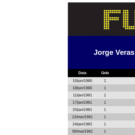
Jorge Veras
Data
Gols
10/jun/1980
1
18/jun/1980
1
11/jan/1981
1
17/jan/1981
1
25/jan/1981
1
13/mar/1981
1
24/jan/1982
1
06/mai/1982
1