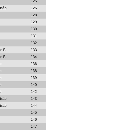
125
visão
126
128
129
130
131
132
ie B
133
ie B
134
e
136
e
138
e
139
e
140
e
142
visão
143
visão
144
145
146
147