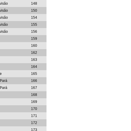
ivisão
148
ivisão
150
ivisão
154
ivisão
155
ivisão
156
159
160
162
163
164
e
165
-Pará
166
-Pará
167
168
169
170
171
172
173