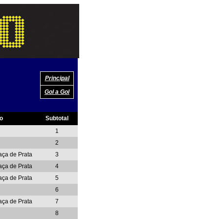
Principal
Gol a Gol
o
Subtotal
1
2
Taça de Prata
3
Taça de Prata
4
Taça de Prata
5
6
Taça de Prata
7
8