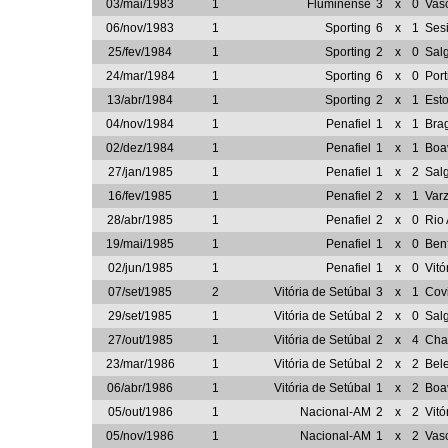
03/mai/1983
1
Fluminense
3
x
0
Vasc
06/nov/1983
1
Sporting
6
x
1
Ses
25/fev/1984
1
Sporting
2
x
0
Sal
24/mar/1984
1
Sporting
6
x
0
Por
13/abr/1984
1
Sporting
2
x
1
Esto
04/nov/1984
1
Penafiel
1
x
1
Bra
02/dez/1984
1
Penafiel
1
x
1
Boav
27/jan/1985
1
Penafiel
1
x
2
Sal
16/fev/1985
1
Penafiel
2
x
1
Var
28/abr/1985
1
Penafiel
2
x
0
Rio
19/mai/1985
1
Penafiel
1
x
0
Benf
02/jun/1985
1
Penafiel
1
x
0
Vitó
07/set/1985
2
Vitória de Setúbal
3
x
1
Cov
29/set/1985
1
Vitória de Setúbal
2
x
0
Sal
27/out/1985
1
Vitória de Setúbal
2
x
4
Cha
23/mar/1986
1
Vitória de Setúbal
2
x
2
Bel
06/abr/1986
1
Vitória de Setúbal
1
x
2
Boav
05/out/1986
1
Nacional-AM
2
x
2
Vitó
05/nov/1986
1
Nacional-AM
1
x
2
Vas