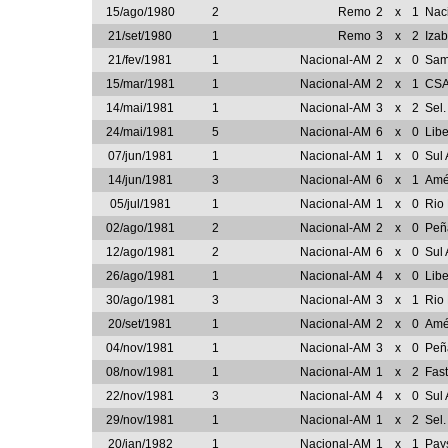
15/ago/1980
2
Remo
2
x
1
Nac
21/set/1980
1
Remo
3
x
2
Iza
21/fev/1981
1
Nacional-AM
2
x
0
Sam
15/mar/1981
1
Nacional-AM
2
x
1
CS
14/mai/1981
1
Nacional-AM
3
x
2
Sel
24/mai/1981
5
Nacional-AM
6
x
0
Lib
07/jun/1981
1
Nacional-AM
1
x
0
Sul
14/jun/1981
3
Nacional-AM
6
x
1
Amé
05/jul/1981
1
Nacional-AM
1
x
0
Rio
02/ago/1981
2
Nacional-AM
2
x
0
Peñ
12/ago/1981
2
Nacional-AM
6
x
0
Sul
26/ago/1981
1
Nacional-AM
4
x
0
Lib
30/ago/1981
3
Nacional-AM
3
x
1
Rio
20/set/1981
1
Nacional-AM
2
x
0
Amé
04/nov/1981
1
Nacional-AM
3
x
0
Peñ
08/nov/1981
1
Nacional-AM
1
x
2
Fast
22/nov/1981
3
Nacional-AM
4
x
0
Sul
29/nov/1981
1
Nacional-AM
1
x
2
Sel
20/jan/1982
1
Nacional-AM
1
x
1
Pay