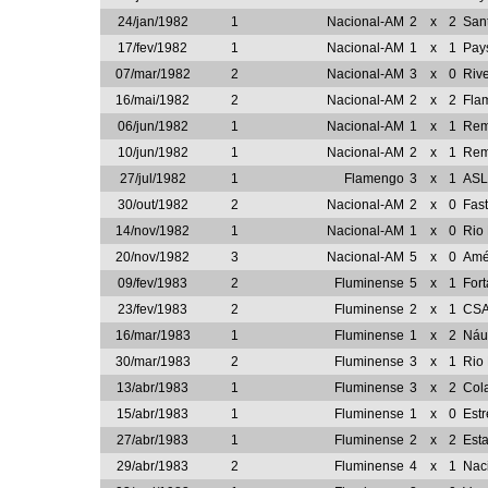
24/jan/1982
1
Nacional-AM
2
x
2
San
17/fev/1982
1
Nacional-AM
1
x
1
Pay
07/mar/1982
2
Nacional-AM
3
x
0
Rive
16/mai/1982
2
Nacional-AM
2
x
2
Fla
06/jun/1982
1
Nacional-AM
1
x
1
Re
10/jun/1982
1
Nacional-AM
2
x
1
Re
27/jul/1982
1
Flamengo
3
x
1
ASL
30/out/1982
2
Nacional-AM
2
x
0
Fast
14/nov/1982
1
Nacional-AM
1
x
0
Rio
20/nov/1982
3
Nacional-AM
5
x
0
Amé
09/fev/1983
2
Fluminense
5
x
1
Fort
23/fev/1983
2
Fluminense
2
x
1
CS
16/mar/1983
1
Fluminense
1
x
2
Náu
30/mar/1983
2
Fluminense
3
x
1
Rio
13/abr/1983
1
Fluminense
3
x
2
Cola
15/abr/1983
1
Fluminense
1
x
0
Estr
27/abr/1983
1
Fluminense
2
x
2
Est
29/abr/1983
2
Fluminense
4
x
1
Nac