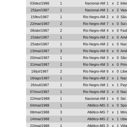
03/dez/1986
1
Nacional-AM
1
x
2
Inte
25/jan/1987
1
Nacional-AM
1
x
2
Vas
15/fev/1987
1
Rio Negro-AM
2
x
0
São
22/mar/1987
2
Rio Negro-AM
7
x
0
Sul
08/abr/1987
2
Rio Negro-AM
4
x
0
Fast
15/abr/1987
1
Rio Negro-AM
2
x
0
Amé
25/abr/1987
1
Rio Negro-AM
2
x
0
Nac
13/mai/1987
3
Rio Negro-AM
6
x
0
Amé
20/mai/1987
1
Rio Negro-AM
3
x
0
São
31/mai/1987
2
Rio Negro-AM
3
x
0
Pri
19/jul/1987
2
Rio Negro-AM
6
x
0
Lib
16/ago/1987
1
Rio Negro-AM
2
x
1
Nac
26/out/1987
1
Rio Negro-AM
1
x
1
Pay
07/nov/1987
1
Rio Negro-AM
3
x
0
Nac
22/mar/1988
1
Nacional-AM
1
x
0
Sel
04/mai/1988
1
Atlético-MG
3
x
0
Spor
08/mai/1988
3
Atlético-MG
7
x
1
Min
14/mai/1988
1
Atlético-MG
2
x
1
Ube
22/mai/1988
1
Atlético-MG
3
x
1
Vil