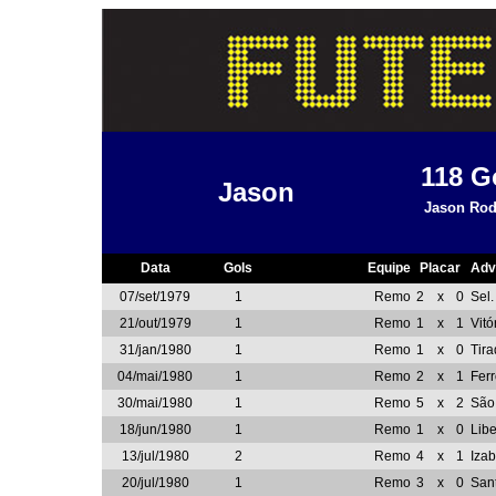
118
G
Jason
Jason Rod
Data
Gols
Equipe
Placar
Adv
07/set/1979
1
Remo
2
x
0
Sel.
21/out/1979
1
Remo
1
x
1
Vitó
31/jan/1980
1
Remo
1
x
0
Tir
04/mai/1980
1
Remo
2
x
1
Ferr
30/mai/1980
1
Remo
5
x
2
São
18/jun/1980
1
Remo
1
x
0
Libe
13/jul/1980
2
Remo
4
x
1
Iza
20/jul/1980
1
Remo
3
x
0
San