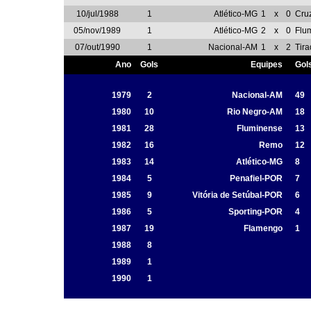
10/jul/1988
1
Atlético-MG
1
x
0
Cruz
05/nov/1989
1
Atlético-MG
2
x
0
Flu
07/out/1990
1
Nacional-AM
1
x
2
Tira
Ano
Gols
Equipes
Gol
1979
2
Nacional-AM
49
1980
10
Rio Negro-AM
18
1981
28
Fluminense
13
1982
16
Remo
12
1983
14
Atlético-MG
8
1984
5
Penafiel-POR
7
1985
9
Vitória de Setúbal-POR
6
1986
5
Sporting-POR
4
1987
19
Flamengo
1
1988
8
1989
1
1990
1