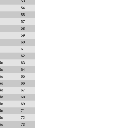
53
54
55
57
58
59
60
61
62
ão
63
ão
64
ão
65
ão
66
ão
67
ão
68
ão
69
ão
71
ão
72
ão
73