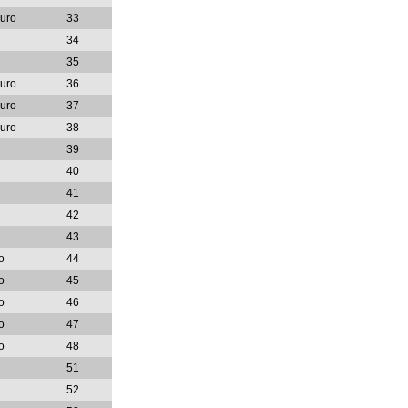
Ouro
33
34
35
Ouro
36
Ouro
37
Ouro
38
39
40
41
42
43
o
44
o
45
o
46
o
47
o
48
51
52