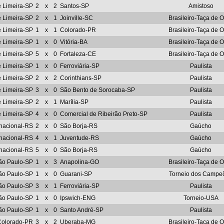
e Limeira-SP
2
x
2
Santos-SP
Amistoso
e Limeira-SP
2
x
1
Joinville-SC
Brasileiro-Taça de 
e Limeira-SP
1
x
1
Colorado-PR
Brasileiro-Taça de 
e Limeira-SP
1
x
0
Vitória-BA
Brasileiro-Taça de 
e Limeira-SP
5
x
0
Fortaleza-CE
Brasileiro-Taça de 
e Limeira-SP
1
x
0
Ferroviária-SP
Paulista
e Limeira-SP
2
x
2
Corinthians-SP
Paulista
e Limeira-SP
3
x
0
São Bento de Sorocaba-SP
Paulista
e Limeira-SP
2
x
1
Marília-SP
Paulista
e Limeira-SP
4
x
0
Comercial de Ribeirão Preto-SP
Paulista
rnacional-RS
2
x
0
São Borja-RS
Gaúcho
rnacional-RS
4
x
1
Juventude-RS
Gaúcho
rnacional-RS
5
x
0
São Borja-RS
Gaúcho
ão Paulo-SP
1
x
3
Anapolina-GO
Brasileiro-Taça de 
ão Paulo-SP
1
x
0
Guarani-SP
Torneio dos Campe
ão Paulo-SP
3
x
1
Ferroviária-SP
Paulista
ão Paulo-SP
1
x
0
Ipswich-ENG
Torneio-USA
ão Paulo-SP
1
x
0
Santo André-SP
Paulista
Colorado-PR
3
x
2
Uberaba-MG
Brasileiro-Taça de 