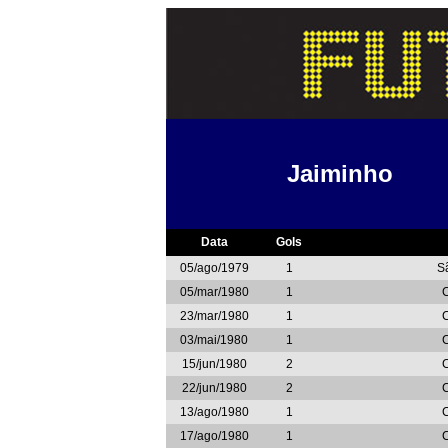
Jaiminho
Data
Gols
05/ago/1979
1
S
05/mar/1980
1
23/mar/1980
1
03/mai/1980
1
15/jun/1980
2
22/jun/1980
2
13/ago/1980
1
17/ago/1980
1