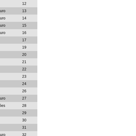
12
Ouro
13
Ouro
14
Ouro
15
Ouro
16
17
19
20
21
22
23
24
26
Ouro
27
ões
28
29
30
31
Ouro
32