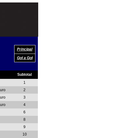
Principal
Gol a Gol
Subtotal
1
Ouro
2
Ouro
3
Ouro
4
6
8
9
10