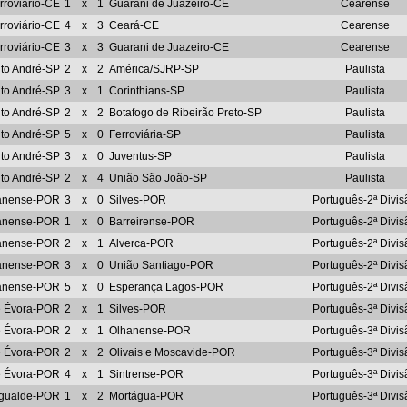
rroviário-CE
1
x
1
Guarani de Juazeiro-CE
Cearense
rroviário-CE
4
x
3
Ceará-CE
Cearense
rroviário-CE
3
x
3
Guarani de Juazeiro-CE
Cearense
to André-SP
2
x
2
América/SJRP-SP
Paulista
to André-SP
3
x
1
Corinthians-SP
Paulista
to André-SP
2
x
2
Botafogo de Ribeirão Preto-SP
Paulista
to André-SP
5
x
0
Ferroviária-SP
Paulista
to André-SP
3
x
0
Juventus-SP
Paulista
to André-SP
2
x
4
União São João-SP
Paulista
anense-POR
3
x
0
Silves-POR
Português-2ª Divis
anense-POR
1
x
0
Barreirense-POR
Português-2ª Divis
anense-POR
2
x
1
Alverca-POR
Português-2ª Divis
anense-POR
3
x
0
União Santiago-POR
Português-2ª Divis
anense-POR
5
x
0
Esperança Lagos-POR
Português-2ª Divis
e Évora-POR
2
x
1
Silves-POR
Português-3ª Divis
e Évora-POR
2
x
1
Olhanense-POR
Português-3ª Divis
e Évora-POR
2
x
2
Olivais e Moscavide-POR
Português-3ª Divis
e Évora-POR
4
x
1
Sintrense-POR
Português-3ª Divis
gualde-POR
1
x
2
Mortágua-POR
Português-3ª Divis