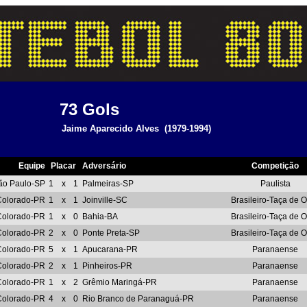
73
Gols
Jaime Aparecido Alves
(1979-1994)
Equipe
Placar
Adversário
Competição
ão Paulo-SP
1
x
1
Palmeiras-SP
Paulista
Colorado-PR
1
x
1
Joinville-SC
Brasileiro-Taça de 
Colorado-PR
1
x
0
Bahia-BA
Brasileiro-Taça de 
Colorado-PR
2
x
0
Ponte Preta-SP
Brasileiro-Taça de 
Colorado-PR
5
x
1
Apucarana-PR
Paranaense
Colorado-PR
2
x
1
Pinheiros-PR
Paranaense
Colorado-PR
1
x
2
Grêmio Maringá-PR
Paranaense
Colorado-PR
4
x
0
Rio Branco de Paranaguá-PR
Paranaense