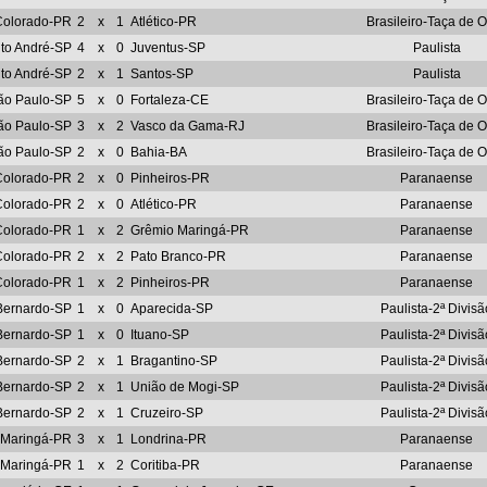
Colorado-PR
2
x
1
Atlético-PR
Brasileiro-Taça de 
to André-SP
4
x
0
Juventus-SP
Paulista
to André-SP
2
x
1
Santos-SP
Paulista
ão Paulo-SP
5
x
0
Fortaleza-CE
Brasileiro-Taça de 
ão Paulo-SP
3
x
2
Vasco da Gama-RJ
Brasileiro-Taça de 
ão Paulo-SP
2
x
0
Bahia-BA
Brasileiro-Taça de 
Colorado-PR
2
x
0
Pinheiros-PR
Paranaense
Colorado-PR
2
x
0
Atlético-PR
Paranaense
Colorado-PR
1
x
2
Grêmio Maringá-PR
Paranaense
Colorado-PR
2
x
2
Pato Branco-PR
Paranaense
Colorado-PR
1
x
2
Pinheiros-PR
Paranaense
Bernardo-SP
1
x
0
Aparecida-SP
Paulista-2ª Divisã
Bernardo-SP
1
x
0
Ituano-SP
Paulista-2ª Divisã
Bernardo-SP
2
x
1
Bragantino-SP
Paulista-2ª Divisã
Bernardo-SP
2
x
1
União de Mogi-SP
Paulista-2ª Divisã
Bernardo-SP
2
x
1
Cruzeiro-SP
Paulista-2ª Divisã
 Maringá-PR
3
x
1
Londrina-PR
Paranaense
 Maringá-PR
1
x
2
Coritiba-PR
Paranaense