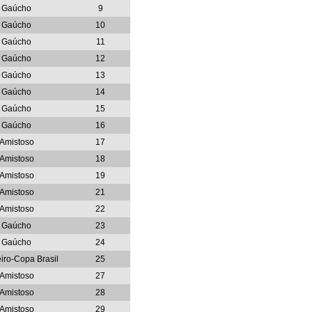
Gaúcho
9
Gaúcho
10
Gaúcho
11
Gaúcho
12
Gaúcho
13
Gaúcho
14
Gaúcho
15
Gaúcho
16
Amistoso
17
Amistoso
18
Amistoso
19
Amistoso
21
Amistoso
22
Gaúcho
23
Gaúcho
24
eiro-Copa Brasil
25
Amistoso
27
Amistoso
28
Amistoso
29