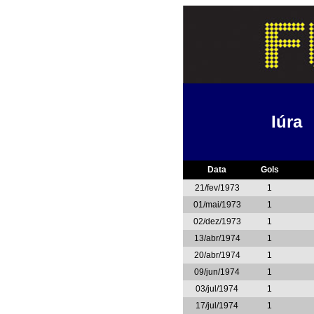
Iúra
Data
Gols
21/fev/1973
1
01/mai/1973
1
02/dez/1973
1
13/abr/1974
1
20/abr/1974
1
09/jun/1974
1
03/jul/1974
1
17/jul/1974
1