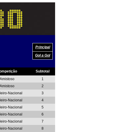
Principal
Gol a Gol
ompetição
Subtotal
Amistoso
1
Amistoso
2
leiro-Nacional
3
leiro-Nacional
4
leiro-Nacional
5
leiro-Nacional
6
leiro-Nacional
7
leiro-Nacional
8