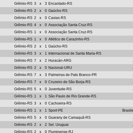
Grêmio-RS
3
x
3
Encantado-RS
Grêmio-RS
2
x
0
Gaúcho-RS
Grêmio-RS
2
x
0
Caxias-RS
Grêmio-RS
4
x
0
Associação Santa Cruz-RS
Grêmio-RS
1
x
0
Associação Santa Cruz-RS
Grêmio-RS
1
x
0
Atlético de Carazinho-RS
Grêmio-RS
2
x
1
Gaúcho-RS
Grêmio-RS
3
x
1
Internacional de Santa Maria-RS
Grêmio-RS
7
x
2
Huracán-ARG
Grêmio-RS
2
x
0
Nacional-URU
Grêmio-RS
7
x
3
Palmeiras de Pato Branco-PR
Grêmio-RS
7
x
0
Cruzeiro de São Borja-RS
Grêmio-RS
5
x
0
Juventude-RS
Grêmio-RS
1
x
1
São Paulo de Rio Grande-RS
Grêmio-RS
3
x
0
Cachoeira-RS
Grêmio-RS
1
x
1
Sport-PE
Brasil
Grêmio-RS
5
x
0
Guarany de Camaquã-RS
Grêmio-RS
2
x
2
Sel. Uruguai
Grêmio-RS
2
x
0
Fluminense-RJ