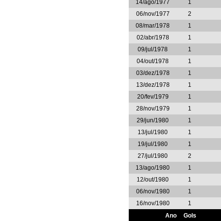
14/ago/1977
1
06/nov/1977
2
08/mar/1978
1
02/abr/1978
1
09/jul/1978
1
04/out/1978
1
03/dez/1978
1
13/dez/1978
1
20/fev/1979
1
28/nov/1979
1
29/jun/1980
1
13/jul/1980
1
19/jul/1980
1
27/jul/1980
2
13/ago/1980
1
12/out/1980
1
06/nov/1980
1
16/nov/1980
1
Ano
Gols