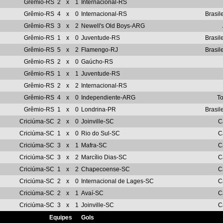
Grêmio-RS
2
x
1
Internacional-RS
Grêmio-RS
4
x
0
Internacional-RS
Brasil
Grêmio-RS
3
x
2
Newell's Old Boys-ARG
Grêmio-RS
1
x
0
Juventude-RS
Brasil
Grêmio-RS
5
x
2
Flamengo-RJ
Brasil
Grêmio-RS
2
x
0
Gaúcho-RS
Grêmio-RS
1
x
1
Juventude-RS
Grêmio-RS
2
x
2
Internacional-RS
Grêmio-RS
4
x
0
Independiente-ARG
T
Grêmio-RS
1
x
0
Londrina-PR
Brasil
Criciúma-SC
2
x
0
Joinville-SC
C
Criciúma-SC
1
x
0
Rio do Sul-SC
C
Criciúma-SC
3
x
1
Mafra-SC
C
Criciúma-SC
3
x
2
Marcílio Dias-SC
C
Criciúma-SC
1
x
2
Chapecoense-SC
C
Criciúma-SC
2
x
0
Internacional de Lages-SC
C
Criciúma-SC
2
x
1
Avaí-SC
C
Criciúma-SC
3
x
1
Joinville-SC
C
Equipes
Gols