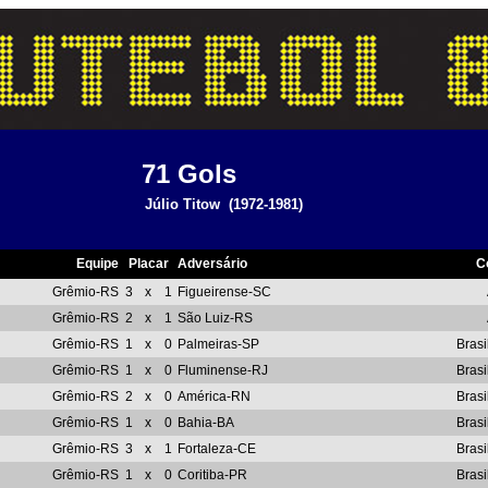
71
Gols
Júlio Titow
(1972-1981)
Equipe
Placar
Adversário
C
Grêmio-RS
3
x
1
Figueirense-SC
Grêmio-RS
2
x
1
São Luiz-RS
Grêmio-RS
1
x
0
Palmeiras-SP
Brasi
Grêmio-RS
1
x
0
Fluminense-RJ
Brasi
Grêmio-RS
2
x
0
América-RN
Brasi
Grêmio-RS
1
x
0
Bahia-BA
Brasi
Grêmio-RS
3
x
1
Fortaleza-CE
Brasi
Grêmio-RS
1
x
0
Coritiba-PR
Brasi