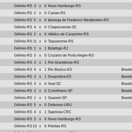
Grêmio-RS
3
x
0
Novo Hamburgo-RS
Grêmio-RS
2
x
0
Caxias-RS
Grêmio-RS
5
x
0
Ipiranga de Frederico Westphalen-RS
Grêmio-RS
4
x
0
Chapecoense-SC
Grêmio-RS
2
x
0
Atlético de Carazinho-RS
Grêmio-RS
11
x
0
Taquarense-RS
Grêmio-RS
1
x
1
Botafogo-RJ
Grêmio-RS
3
x
0
Cruzeiro de Porto Alegre-RS
Grêmio-RS
3
x
1
Rio-Grandense-RS
Grêmio-RS
4
x
1
Rio Branco-ES
Brasil
Grêmio-RS
3
x
1
Desportiva-ES
Brasil
Grêmio-RS
3
x
0
Avaí-SC
Brasil
Grêmio-RS
3
x
0
Corinthians-SP
Brasil
Grêmio-RS
1
x
1
Guarani-SP
Brasil
Grêmio-RS
5
x
0
Defensor-URU
Grêmio-RS
4
x
1
Saprissa-CRC
Grêmio-RS
3
x
0
Novo Hamburgo-RS
Grêmio-RS
10
x
0
Pelotas-RS