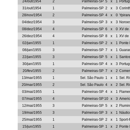
24/out/1954
2
Palmeiras-SP
5
x
1
Portug
31/out/1954
1
Palmeiras-SP
2
x
3
Corint
28/nov/1954
2
Palmeiras-SP
4
x
0
Ypira
04/dez/1954
3
Palmeiras-SP
3
x
3
Noroe
08/dez/1954
4
Palmeiras-SP
6
x
0
XV de
26/dez/1954
4
Palmeiras-SP
8
x
1
XV de 
02/jan/1955
1
Palmeiras-SP
2
x
1
Ponte 
08/jan/1955
3
Palmeiras-SP
7
x
1
Guara
22/jan/1955
3
Palmeiras-SP
5
x
1
Santo
30/jan/1955
1
Palmeiras-SP
4
x
3
Portug
20/fev/1955
2
Palmeiras-SP
7
x
2
Comerc
13/mar/1955
1
Sel. São Paulo
1
x
1
Sel. R
20/mar/1955
2
Sel. São Paulo
4
x
2
Sel. R
03/mai/1955
1
Palmeiras-SP
4
x
1
Flame
07/mai/1955
4
Palmeiras-SP
10
x
3
Ameri
12/mai/1955
3
Palmeiras-SP
5
x
2
Flumi
19/mai/1955
3
Palmeiras-SP
3
x
1
Náuti
25/mai/1955
1
Palmeiras-SP
2
x
1
Sport-
15/jun/1955
1
Palmeiras-SP
1
x
2
Ponte 