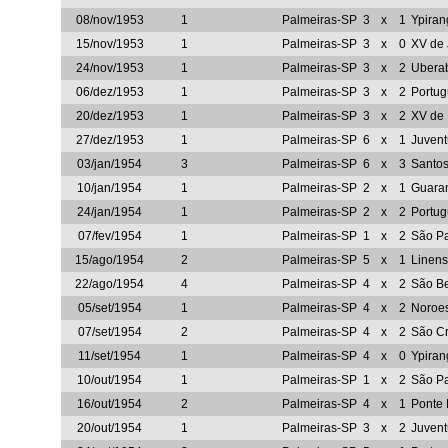
08/nov/1953
1
Palmeiras-SP
3
x
1
Ypira
15/nov/1953
1
Palmeiras-SP
3
x
0
XV de
24/nov/1953
1
Palmeiras-SP
3
x
2
Ubera
06/dez/1953
1
Palmeiras-SP
3
x
2
Portug
20/dez/1953
1
Palmeiras-SP
3
x
2
XV de 
27/dez/1953
1
Palmeiras-SP
6
x
1
Juven
03/jan/1954
3
Palmeiras-SP
6
x
3
Santo
10/jan/1954
1
Palmeiras-SP
2
x
1
Guara
24/jan/1954
1
Palmeiras-SP
2
x
2
Portug
07/fev/1954
1
Palmeiras-SP
1
x
2
São P
15/ago/1954
2
Palmeiras-SP
5
x
1
Linen
22/ago/1954
4
Palmeiras-SP
4
x
2
São Be
05/set/1954
1
Palmeiras-SP
4
x
2
Noroe
07/set/1954
2
Palmeiras-SP
4
x
2
São Cr
11/set/1954
1
Palmeiras-SP
4
x
0
Ypira
10/out/1954
1
Palmeiras-SP
1
x
2
São P
16/out/1954
2
Palmeiras-SP
4
x
1
Ponte 
20/out/1954
1
Palmeiras-SP
3
x
2
Juven