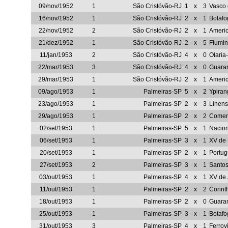
09/nov/1952
1
São Cristóvão-RJ
1
x
3
Vasco
16/nov/1952
1
São Cristóvão-RJ
2
x
1
Botaf
22/nov/1952
2
São Cristóvão-RJ
2
x
1
Ameri
21/dez/1952
1
São Cristóvão-RJ
2
x
5
Flumi
11/jan/1953
2
São Cristóvão-RJ
4
x
0
Olaria
22/mar/1953
3
São Cristóvão-RJ
4
x
0
Guara
29/mar/1953
1
São Cristóvão-RJ
2
x
1
Ameri
09/ago/1953
1
Palmeiras-SP
5
x
2
Ypira
23/ago/1953
1
Palmeiras-SP
2
x
3
Linen
29/ago/1953
1
Palmeiras-SP
2
x
2
Comerc
02/set/1953
1
Palmeiras-SP
5
x
1
Nacio
06/set/1953
1
Palmeiras-SP
3
x
1
XV de 
20/set/1953
1
Palmeiras-SP
2
x
1
Portug
27/set/1953
2
Palmeiras-SP
3
x
1
Santo
03/out/1953
1
Palmeiras-SP
4
x
1
XV de
11/out/1953
1
Palmeiras-SP
2
x
2
Corint
18/out/1953
1
Palmeiras-SP
2
x
0
Guara
25/out/1953
1
Palmeiras-SP
3
x
1
Botafo
31/out/1953
3
Palmeiras-SP
4
x
1
Ferrov