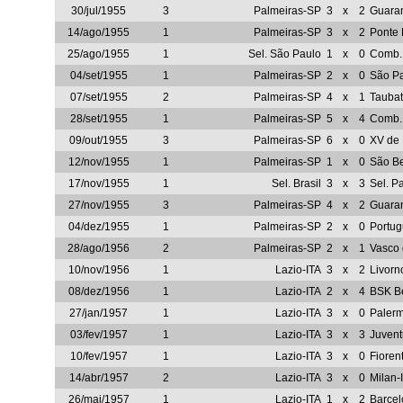
30/jul/1955
3
Palmeiras-SP
3
x
2
Guara
14/ago/1955
1
Palmeiras-SP
3
x
2
Ponte 
25/ago/1955
1
Sel. São Paulo
1
x
0
Comb.
04/set/1955
1
Palmeiras-SP
2
x
0
São P
07/set/1955
2
Palmeiras-SP
4
x
1
Tauba
28/set/1955
1
Palmeiras-SP
5
x
4
Comb.
09/out/1955
3
Palmeiras-SP
6
x
0
XV de 
12/nov/1955
1
Palmeiras-SP
1
x
0
São Be
17/nov/1955
1
Sel. Brasil
3
x
3
Sel. P
27/nov/1955
3
Palmeiras-SP
4
x
2
Guara
04/dez/1955
1
Palmeiras-SP
2
x
0
Portug
28/ago/1956
2
Palmeiras-SP
2
x
1
Vasco
10/nov/1956
1
Lazio-ITA
3
x
2
Livorn
08/dez/1956
1
Lazio-ITA
2
x
4
BSK B
27/jan/1957
1
Lazio-ITA
3
x
0
Palerm
03/fev/1957
1
Lazio-ITA
3
x
3
Juvent
10/fev/1957
1
Lazio-ITA
3
x
0
Fioren
14/abr/1957
2
Lazio-ITA
3
x
0
Milan-
26/mai/1957
1
Lazio-ITA
1
x
2
Barce