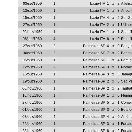
03/set/1959
1
Lazio-ITA
1
x
2
Atléti
13/set/1959
1
Lazio-ITA
1
x
3
Anconi
15/set/1959
1
Lazio-ITA
4
x
2
Sel. S
27/set/1959
1
Lazio-ITA
2
x
1
Udines
20/dez/1959
1
Lazio-ITA
1
x
1
Spal-I
06/jan/1960
4
Lazio-ITA
8
x
0
Rieti-I
27/set/1960
2
Palmeiras-SP
4
x
0
Bangu
30/set/1960
2
Palmeiras-SP
7
x
2
Bonsu
06/out/1960
1
Palmeiras-SP
1
x
4
Portug
12/out/1960
2
Palmeiras-SP
3
x
1
Noroe
15/out/1960
1
Palmeiras-SP
3
x
3
Jabaq
19/out/1960
1
Palmeiras-SP
2
x
0
São P
06/nov/1960
1
Palmeiras-SP
2
x
2
Tauba
16/nov/1960
1
Palmeiras-SP
1
x
0
Flumi
27/nov/1960
1
Palmeiras-SP
5
x
1
Comerc
01/dez/1960
1
Palmeiras-SP
3
x
0
Botafo
07/dez/1960
4
Palmeiras-SP
4
x
0
Améri
22/dez/1960
1
Palmeiras-SP
3
x
1
Fortal
28/dez/1960
1
Palmeiras-SP
8
x
2
Fortal