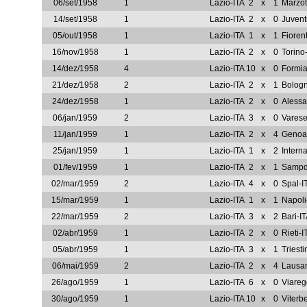
06/set/1958
1
Lazio-ITA
2
x
1
Marzot
14/set/1958
1
Lazio-ITA
2
x
0
Juvent
05/out/1958
1
Lazio-ITA
1
x
1
Fioren
16/nov/1958
1
Lazio-ITA
2
x
0
Torino
14/dez/1958
4
Lazio-ITA
10
x
0
Formia
21/dez/1958
2
Lazio-ITA
2
x
1
Bologn
24/dez/1958
1
Lazio-ITA
2
x
0
Alessa
06/jan/1959
2
Lazio-ITA
3
x
0
Varese
11/jan/1959
1
Lazio-ITA
2
x
4
Genoa
25/jan/1959
1
Lazio-ITA
1
x
2
Intern
01/fev/1959
1
Lazio-ITA
2
x
1
Sampd
02/mar/1959
2
Lazio-ITA
4
x
0
Spal-I
15/mar/1959
1
Lazio-ITA
1
x
1
Napoli
22/mar/1959
2
Lazio-ITA
3
x
2
Bari-I
02/abr/1959
1
Lazio-ITA
2
x
0
Rieti-I
05/abr/1959
1
Lazio-ITA
3
x
1
Triesti
06/mai/1959
2
Lazio-ITA
2
x
4
Lausa
26/ago/1959
1
Lazio-ITA
6
x
0
Viareg
30/ago/1959
1
Lazio-ITA
10
x
0
Viterb