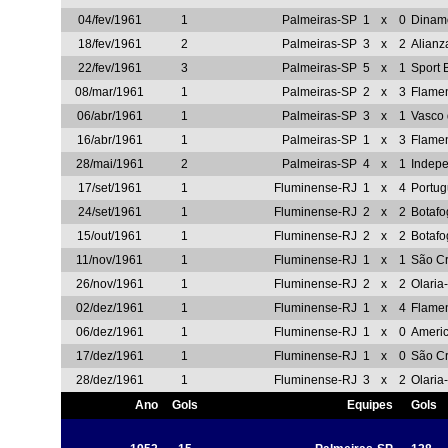
04/fev/1961
1
Palmeiras-SP
1
x
0
Dinam
18/fev/1961
2
Palmeiras-SP
3
x
2
Alian
22/fev/1961
3
Palmeiras-SP
5
x
1
Sport
08/mar/1961
1
Palmeiras-SP
2
x
3
Flame
06/abr/1961
1
Palmeiras-SP
3
x
1
Vasco
16/abr/1961
1
Palmeiras-SP
1
x
3
Flame
28/mai/1961
2
Palmeiras-SP
4
x
1
Indepe
17/set/1961
1
Fluminense-RJ
1
x
4
Portu
24/set/1961
1
Fluminense-RJ
2
x
2
Botaf
15/out/1961
1
Fluminense-RJ
2
x
2
Botaf
11/nov/1961
1
Fluminense-RJ
1
x
1
São Cr
26/nov/1961
1
Fluminense-RJ
2
x
2
Olaria
02/dez/1961
1
Fluminense-RJ
1
x
4
Flame
06/dez/1961
1
Fluminense-RJ
1
x
0
Ameri
17/dez/1961
1
Fluminense-RJ
1
x
0
São Cr
28/dez/1961
1
Fluminense-RJ
3
x
2
Olaria
Ano
Gols
Equipes
Gols