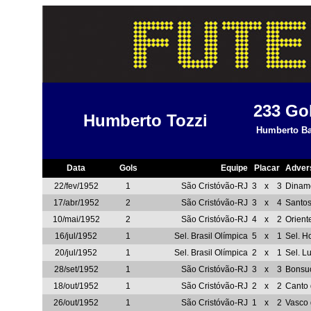
233
Go
Humberto Tozzi
Humberto Ba
Data
Gols
Equipe
Placar
Adver
22/fev/1952
1
São Cristóvão-RJ
3
x
3
Dinam
17/abr/1952
2
São Cristóvão-RJ
3
x
4
Santo
10/mai/1952
2
São Cristóvão-RJ
4
x
2
Orient
16/jul/1952
1
Sel. Brasil Olímpica
5
x
1
Sel. H
20/jul/1952
1
Sel. Brasil Olímpica
2
x
1
Sel. L
28/set/1952
1
São Cristóvão-RJ
3
x
3
Bonsu
18/out/1952
1
São Cristóvão-RJ
2
x
2
Canto 
26/out/1952
1
São Cristóvão-RJ
1
x
2
Vasco