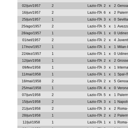
02/jun/1957
2
Lazio-ITA
2
x
2
Genoa
16/jun/1957
2
Lazio-ITA
6
x
2
Palerm
25/jun/1957
1
Lazio-ITA
3
x
0
Sevill
25/ago/1957
2
Lazio-ITA
5
x
1
Avezz
28/ago/1957
1
Lazio-ITA
1
x
0
Udines
01/set/1957
2
Lazio-ITA
2
x
4
Juvent
17/nov/1957
1
Lazio-ITA
1
x
1
Milan-
22/dez/1957
1
Lazio-ITA
1
x
0
Udines
12/jan/1958
1
Lazio-ITA
2
x
2
Grosse
09/fev/1958
1
Lazio-ITA
3
x
1
Intern
11/mai/1958
1
Lazio-ITA
1
x
1
Spal-I
18/mai/1958
2
Lazio-ITA
2
x
5
Genoa
25/mai/1958
1
Lazio-ITA
4
x
0
Verona
07/jun/1958
2
Lazio-ITA
5
x
1
Palerm
15/jun/1958
2
Lazio-ITA
3
x
1
Napoli
21/jun/1958
2
Lazio-ITA
3
x
2
Roma-
28/jun/1958
1
Lazio-ITA
2
x
2
Palerm
12/jul/1958
1
Lazio-ITA
1
x
1
Roma-