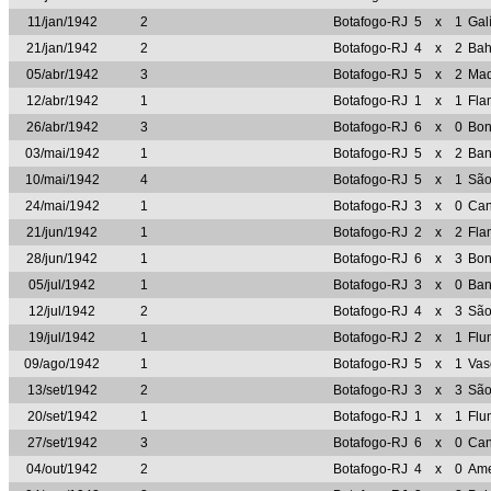
11/jan/1942
2
Botafogo-RJ
5
x
1
Gal
21/jan/1942
2
Botafogo-RJ
4
x
2
Bah
05/abr/1942
3
Botafogo-RJ
5
x
2
Mad
12/abr/1942
1
Botafogo-RJ
1
x
1
Fla
26/abr/1942
3
Botafogo-RJ
6
x
0
Bon
03/mai/1942
1
Botafogo-RJ
5
x
2
Ban
10/mai/1942
4
Botafogo-RJ
5
x
1
São
24/mai/1942
1
Botafogo-RJ
3
x
0
Can
21/jun/1942
1
Botafogo-RJ
2
x
2
Fla
28/jun/1942
1
Botafogo-RJ
6
x
3
Bon
05/jul/1942
1
Botafogo-RJ
3
x
0
Ban
12/jul/1942
2
Botafogo-RJ
4
x
3
São
19/jul/1942
1
Botafogo-RJ
2
x
1
Flu
09/ago/1942
1
Botafogo-RJ
5
x
1
Vas
13/set/1942
2
Botafogo-RJ
3
x
3
São
20/set/1942
1
Botafogo-RJ
1
x
1
Flu
27/set/1942
3
Botafogo-RJ
6
x
0
Can
04/out/1942
2
Botafogo-RJ
4
x
0
Ame