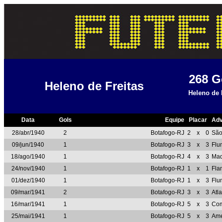
268
G
Heleno de Freitas
Heleno de 
Data
Gols
Equipe
Placar
Adv
28/abr/1940
2
Botafogo-RJ
2
x
0
São
09/jun/1940
1
Botafogo-RJ
3
x
3
Flu
18/ago/1940
1
Botafogo-RJ
4
x
3
Mad
24/nov/1940
1
Botafogo-RJ
1
x
1
Fla
01/dez/1940
1
Botafogo-RJ
1
x
3
Flu
09/mar/1941
2
Botafogo-RJ
3
x
3
Atl
16/mar/1941
1
Botafogo-RJ
5
x
3
Com
25/mai/1941
1
Botafogo-RJ
5
x
3
Ame