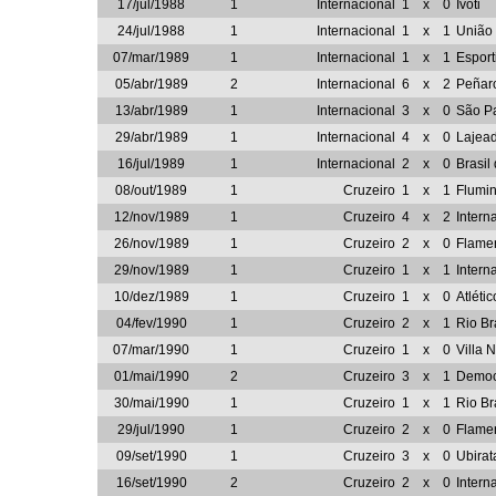
17/jul/1988
1
Internacional
1
x
0
Ivoti
24/jul/1988
1
Internacional
1
x
1
União 
07/mar/1989
1
Internacional
1
x
1
Esport
05/abr/1989
2
Internacional
6
x
2
Peñar
13/abr/1989
1
Internacional
3
x
0
São P
29/abr/1989
1
Internacional
4
x
0
Lajea
16/jul/1989
1
Internacional
2
x
0
Brasil
08/out/1989
1
Cruzeiro
1
x
1
Flumi
12/nov/1989
1
Cruzeiro
4
x
2
Intern
26/nov/1989
1
Cruzeiro
2
x
0
Flame
29/nov/1989
1
Cruzeiro
1
x
1
Intern
10/dez/1989
1
Cruzeiro
1
x
0
Atléti
04/fev/1990
1
Cruzeiro
2
x
1
Rio B
07/mar/1990
1
Cruzeiro
1
x
0
Villa
01/mai/1990
2
Cruzeiro
3
x
1
Democ
30/mai/1990
1
Cruzeiro
1
x
1
Rio B
29/jul/1990
1
Cruzeiro
2
x
0
Flame
09/set/1990
1
Cruzeiro
3
x
0
Ubirat
16/set/1990
2
Cruzeiro
2
x
0
Intern