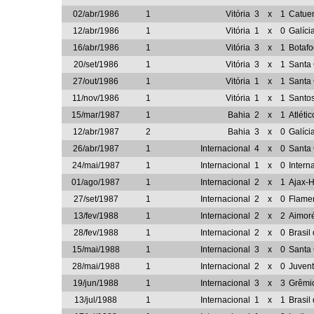
02/abr/1986
1
Vitória
3
x
1
Catue
12/abr/1986
1
Vitória
1
x
0
Galíci
16/abr/1986
1
Vitória
3
x
1
Botafo
20/set/1986
1
Vitória
3
x
1
Santa
27/out/1986
1
Vitória
1
x
1
Santa
11/nov/1986
1
Vitória
1
x
1
Santo
15/mar/1987
1
Bahia
2
x
1
Atléti
12/abr/1987
2
Bahia
3
x
0
Galíci
26/abr/1987
1
Internacional
4
x
0
Santa
24/mai/1987
1
Internacional
1
x
0
Intern
01/ago/1987
1
Internacional
2
x
1
Ajax-
27/set/1987
1
Internacional
2
x
0
Flame
13/fev/1988
1
Internacional
2
x
2
Aimor
28/fev/1988
1
Internacional
2
x
0
Brasil
15/mai/1988
1
Internacional
3
x
0
Santa
28/mai/1988
1
Internacional
2
x
0
Juven
19/jun/1988
1
Internacional
3
x
3
Grêmi
13/jul/1988
1
Internacional
1
x
1
Brasil