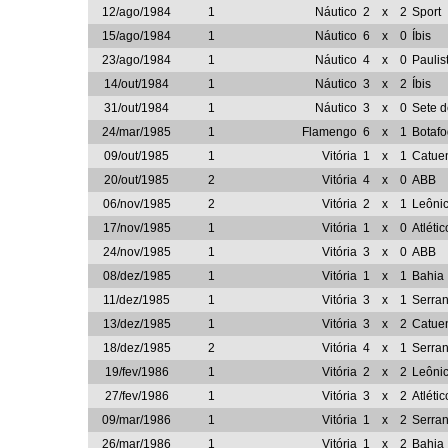
12/ago/1984
1
Náutico
2
x
2
Sport
15/ago/1984
1
Náutico
6
x
0
Íbis
23/ago/1984
1
Náutico
4
x
0
Paulis
14/out/1984
1
Náutico
3
x
2
Íbis
31/out/1984
1
Náutico
3
x
0
Sete 
24/mar/1985
1
Flamengo
6
x
1
Botaf
09/out/1985
1
Vitória
1
x
1
Catue
20/out/1985
2
Vitória
4
x
0
ABB
06/nov/1985
2
Vitória
2
x
1
Leôni
17/nov/1985
1
Vitória
1
x
0
Atléti
24/nov/1985
1
Vitória
3
x
0
ABB
08/dez/1985
1
Vitória
1
x
1
Bahia
11/dez/1985
1
Vitória
3
x
1
Serra
13/dez/1985
1
Vitória
3
x
2
Catue
18/dez/1985
2
Vitória
4
x
1
Serra
19/fev/1986
1
Vitória
2
x
2
Leôni
27/fev/1986
1
Vitória
3
x
2
Atléti
09/mar/1986
1
Vitória
1
x
2
Serra
26/mar/1986
1
Vitória
1
x
2
Bahia