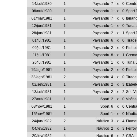
14/set/1980
1
Paysandu
7
x
0
Comb. 
08/out/1980
1
Paysandu
1
x
0
Sport
01/mai/1981
1
Paysandu
7
x
0
Ipiran
12/jun/1981
1
Paysandu
1
x
0
Tuna 
28/jun/1981
1
Paysandu
2
x
1
Sport
01/jul/1981
1
Paysandu
6
x
0
Tirade
09/jul/1981
1
Paysandu
2
x
0
Pinhei
11/jul/1981
1
Paysandu
8
x
1
Grema 
26/jul/1981
1
Paysandu
1
x
0
Tuna 
19/ago/1981
1
Paysandu
2
x
0
Pinhei
23/ago/1981
2
Paysandu
4
x
0
Tirade
02/set/1981
1
Paysandu
2
x
3
Izabel
13/set/1981
1
Paysandu
2
x
2
Sel. V
27/out/1981
1
Sport
2
x
0
Vitória
08/nov/1981
1
Sport
6
x
0
Centra
15/nov/1981
1
Sport
1
x
0
Náutic
24/jan/1982
2
Náutico
3
x
4
Flame
04/fev/1982
1
Náutico
2
x
3
Ferrov
20/fev/1982
4
Náutico
6
x
2
CSA