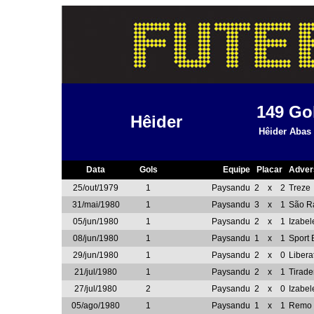
149
Go
Hêider
Hêider Abas 
Data
Gols
Equipe
Placar
Adver
25/out/1979
1
Paysandu
2
x
2
Treze
31/mai/1980
1
Paysandu
3
x
1
São R
05/jun/1980
1
Paysandu
2
x
1
Izabel
08/jun/1980
1
Paysandu
1
x
1
Sport
29/jun/1980
1
Paysandu
2
x
0
Libera
21/jul/1980
1
Paysandu
2
x
1
Tirade
27/jul/1980
2
Paysandu
2
x
0
Izabel
05/ago/1980
1
Paysandu
1
x
1
Remo