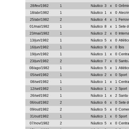
28/fev/1982
1
Náutico
3
x
0
Grêmi
18/abr/1982
1
Náutico
1
x
0
Alecri
25/abr/1982
2
Náutico
4
x
1
Ferrov
01/mai/1982
1
Náutico
8
x
1
Sete 
23/mai/1982
1
Náutico
2
x
0
Intern
13/jun/1982
1
Náutico
5
x
0
Atléti
16/jun/1982
1
Náutico
9
x
0
Íbis
19/jun/1982
1
Náutico
1
x
0
Centra
23/jun/1982
2
Náutico
7
x
0
Santo
08/ago/1982
1
Náutico
5
x
1
Atléti
05/set/1982
1
Náutico
2
x
0
Sport
08/set/1982
1
Náutico
1
x
1
Centra
12/set/1982
1
Náutico
1
x
2
Sport
26/set/1982
1
Náutico
1
x
2
Santa
06/out/1982
2
Náutico
6
x
0
Sete 
09/out/1982
2
Náutico
5
x
0
Comerc
31/out/1982
1
Náutico
1
x
0
Sport
07/nov/1982
2
Náutico
5
x
0
Centra