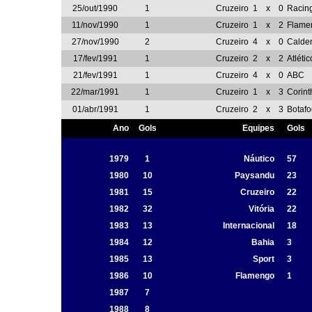
25/out/1990
1
Cruzeiro
1
x
0
Racin
11/nov/1990
1
Cruzeiro
1
x
2
Flame
27/nov/1990
2
Cruzeiro
4
x
0
Calde
17/fev/1991
1
Cruzeiro
2
x
2
Atléti
21/fev/1991
1
Cruzeiro
4
x
0
ABC
22/mar/1991
1
Cruzeiro
1
x
3
Corint
01/abr/1991
1
Cruzeiro
2
x
3
Botaf
Ano
Gols
Equipes
Gols
1979
1
Náutico
57
1980
10
Paysandu
23
1981
15
Cruzeiro
22
1982
32
Vitória
22
1983
13
Internacional
18
1984
12
Bahia
3
1985
13
Sport
3
1986
10
Flamengo
1
1987
7
1988
8