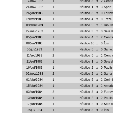
17/nov/1982
1
Náutico
3
x
2
Centra
21/nov/1982
1
Náutico
1
x
3
Sport
26/jan/1983
1
Náutico
3
x
0
Ferrov
09/fev/1983
1
Náutico
4
x
0
Treze
03/abr/1983
1
Náutico
5
x
1
Rio N
29/mai/1983
1
Náutico
3
x
0
Sete 
05/jun/1983
1
Náutico
4
x
2
Centra
08/jun/1983
1
Náutico
10
x
0
Íbis
06/jul/1983
1
Náutico
5
x
0
Santo
11/set/1983
2
Náutico
5
x
1
Centra
21/set/1983
1
Náutico
1
x
0
Sete 
16/out/1983
1
Náutico
2
x
0
Paulis
06/nov/1983
2
Náutico
2
x
1
Santa
01/abr/1984
1
Náutico
5
x
1
Corint
15/abr/1984
1
Náutico
3
x
1
Ameri
03/jun/1984
2
Náutico
8
x
0
Ferrov
13/jun/1984
1
Náutico
2
x
2
Paulis
17/jun/1984
1
Náutico
2
x
0
Sete 
05/jul/1984
1
Náutico
3
x
0
Íbis