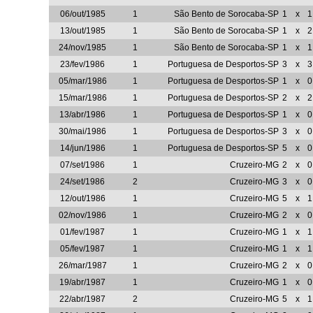
06/out/1985
1
São Bento de Sorocaba-SP
1
x
1
13/out/1985
1
São Bento de Sorocaba-SP
1
x
2
24/nov/1985
1
São Bento de Sorocaba-SP
1
x
1
23/fev/1986
1
Portuguesa de Desportos-SP
3
x
3
05/mar/1986
1
Portuguesa de Desportos-SP
1
x
0
15/mar/1986
1
Portuguesa de Desportos-SP
2
x
2
13/abr/1986
1
Portuguesa de Desportos-SP
1
x
0
30/mai/1986
1
Portuguesa de Desportos-SP
3
x
0
14/jun/1986
1
Portuguesa de Desportos-SP
5
x
0
07/set/1986
1
Cruzeiro-MG
2
x
0
24/set/1986
2
Cruzeiro-MG
3
x
0
12/out/1986
1
Cruzeiro-MG
5
x
1
02/nov/1986
1
Cruzeiro-MG
2
x
0
01/fev/1987
1
Cruzeiro-MG
1
x
1
05/fev/1987
1
Cruzeiro-MG
1
x
1
26/mar/1987
1
Cruzeiro-MG
2
x
0
19/abr/1987
1
Cruzeiro-MG
1
x
0
22/abr/1987
2
Cruzeiro-MG
5
x
1