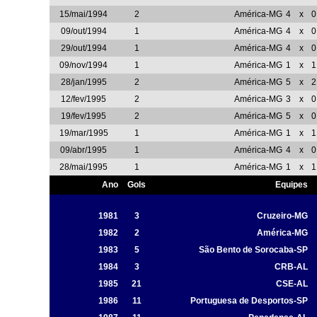
15/mai/1994
2
América-MG
4
x
0
09/out/1994
1
América-MG
4
x
0
29/out/1994
1
América-MG
4
x
0
09/nov/1994
1
América-MG
1
x
1
28/jan/1995
2
América-MG
5
x
2
12/fev/1995
2
América-MG
3
x
0
19/fev/1995
2
América-MG
5
x
0
19/mar/1995
1
América-MG
1
x
1
09/abr/1995
1
América-MG
4
x
0
28/mai/1995
1
América-MG
1
x
1
Ano
Gols
Equipes
1981
3
Cruzeiro-MG
1982
2
América-MG
1983
5
São Bento de Sorocaba-SP
1984
3
CRB-AL
1985
21
CSE-AL
1986
11
Portuguesa de Desportos-SP