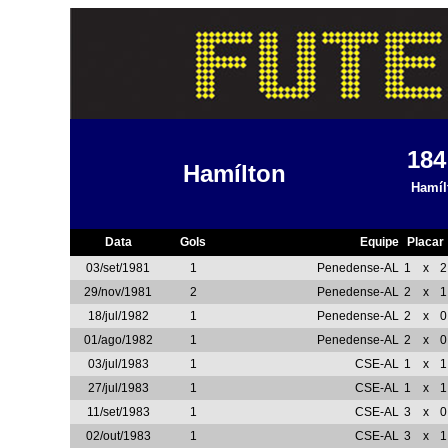
18
Hamílton
Hamíl
Data
Gols
Equipe
Placar
03/set/1981
1
Penedense-AL
1
x
2
29/nov/1981
2
Penedense-AL
2
x
1
18/jul/1982
1
Penedense-AL
2
x
0
01/ago/1982
1
Penedense-AL
2
x
0
03/jul/1983
1
CSE-AL
1
x
1
27/jul/1983
1
CSE-AL
1
x
1
11/set/1983
1
CSE-AL
3
x
0
02/out/1983
1
CSE-AL
3
x
1