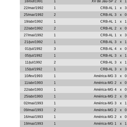
18/out/1991
1
XV de Jaú-SP
2
x
1
22/mar/1992
1
CRB-AL
1
x
3
25/mar/1992
2
CRB-AL
3
x
0
19/abr/1992
1
CRB-AL
1
x
1
22/abr/1992
2
CRB-AL
2
x
0
27/mai/1992
1
CRB-AL
1
x
3
21/jun/1992
1
CRB-AL
3
x
1
01/jul/1992
3
CRB-AL
4
x
0
05/jul/1992
1
CRB-AL
3
x
1
11/jul/1992
2
CRB-AL
3
x
1
15/jul/1992
1
CRB-AL
3
x
3
10/fev/1993
1
América-MG
3
x
0
11/abr/1993
1
América-MG
2
x
0
22/abr/1993
1
América-MG
4
x
0
25/abr/1993
1
América-MG
2
x
0
02/mai/1993
1
América-MG
3
x
1
09/mai/1993
2
América-MG
2
x
0
16/mai/1993
1
América-MG
2
x
0
19/mai/1993
1
América-MG
1
x
1