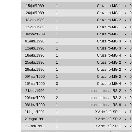
15/jul/1989
1
Cruzeiro-MG
1
x
0
26/jul/1989
1
Cruzeiro-MG
1
x
0
18/out/1989
1
Cruzeiro-MG
2
x
1
25/out/1989
1
Cruzeiro-MG
1
x
1
04/nov/1989
1
Cruzeiro-MG
1
x
0
01/abr/1990
1
Cruzeiro-MG
3
x
1
12/abr/1990
1
Cruzeiro-MG
3
x
0
18/abr/1990
1
Cruzeiro-MG
4
x
1
25/abr/1990
1
Cruzeiro-MG
2
x
0
29/abr/1990
1
Cruzeiro-MG
2
x
0
09/mai/1990
1
Cruzeiro-MG
2
x
0
16/mai/1990
3
Cruzeiro-MG
4
x
0
21/out/1990
1
Internacional-RS
2
x
0
20/nov/1990
2
Internacional-RS
2
x
0
08/dez/1990
1
Internacional-RS
9
x
0
11/ago/1991
1
XV de Jaú-SP
1
x
1
21/ago/1991
1
XV de Jaú-SP
2
x
1
22/set/1991
1
XV de Jaú-SP
1
x
2