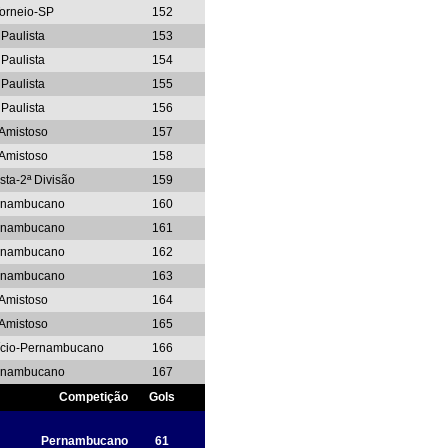
orneio-SP
152
Paulista
153
Paulista
154
Paulista
155
Paulista
156
Amistoso
157
Amistoso
158
sta-2ª Divisão
159
rnambucano
160
rnambucano
161
rnambucano
162
rnambucano
163
Amistoso
164
Amistoso
165
nício-Pernambucano
166
rnambucano
167
Competição
Gols
Pernambucano
61