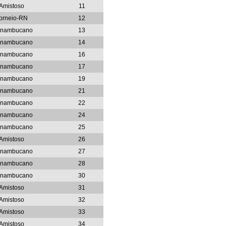
Amistoso
11
orneio-RN
12
rnambucano
13
rnambucano
14
rnambucano
16
rnambucano
17
rnambucano
19
rnambucano
21
rnambucano
22
rnambucano
24
rnambucano
25
Amistoso
26
rnambucano
27
rnambucano
28
rnambucano
30
Amistoso
31
Amistoso
32
Amistoso
33
Amistoso
34