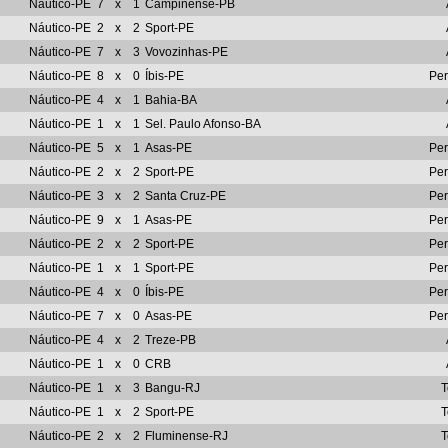
Náutico-PE
7
x
1
Campinense-PB
Náutico-PE
2
x
2
Sport-PE
Náutico-PE
7
x
3
Vovozinhas-PE
Náutico-PE
8
x
0
Íbis-PE
Pe
Náutico-PE
4
x
1
Bahia-BA
Náutico-PE
1
x
1
Sel. Paulo Afonso-BA
Náutico-PE
5
x
1
Asas-PE
Pe
Náutico-PE
2
x
2
Sport-PE
Pe
Náutico-PE
3
x
2
Santa Cruz-PE
Pe
Náutico-PE
9
x
1
Asas-PE
Pe
Náutico-PE
2
x
2
Sport-PE
Pe
Náutico-PE
1
x
1
Sport-PE
Pe
Náutico-PE
4
x
0
Íbis-PE
Pe
Náutico-PE
7
x
0
Asas-PE
Pe
Náutico-PE
4
x
2
Treze-PB
Náutico-PE
1
x
0
CRB
Náutico-PE
1
x
3
Bangu-RJ
T
Náutico-PE
1
x
2
Sport-PE
T
Náutico-PE
2
x
2
Fluminense-RJ
T