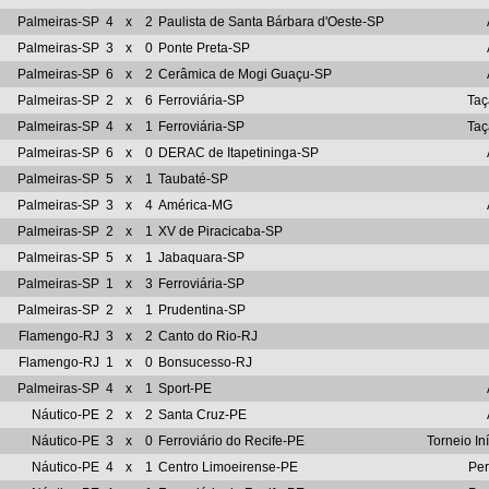
Palmeiras-SP
4
x
2
Paulista de Santa Bárbara d'Oeste-SP
Palmeiras-SP
3
x
0
Ponte Preta-SP
Palmeiras-SP
6
x
2
Cerâmica de Mogi Guaçu-SP
Palmeiras-SP
2
x
6
Ferroviária-SP
Taç
Palmeiras-SP
4
x
1
Ferroviária-SP
Taç
Palmeiras-SP
6
x
0
DERAC de Itapetininga-SP
Palmeiras-SP
5
x
1
Taubaté-SP
Palmeiras-SP
3
x
4
América-MG
Palmeiras-SP
2
x
1
XV de Piracicaba-SP
Palmeiras-SP
5
x
1
Jabaquara-SP
Palmeiras-SP
1
x
3
Ferroviária-SP
Palmeiras-SP
2
x
1
Prudentina-SP
Flamengo-RJ
3
x
2
Canto do Rio-RJ
Flamengo-RJ
1
x
0
Bonsucesso-RJ
Palmeiras-SP
4
x
1
Sport-PE
Náutico-PE
2
x
2
Santa Cruz-PE
Náutico-PE
3
x
0
Ferroviário do Recife-PE
Torneio I
Náutico-PE
4
x
1
Centro Limoeirense-PE
Pe