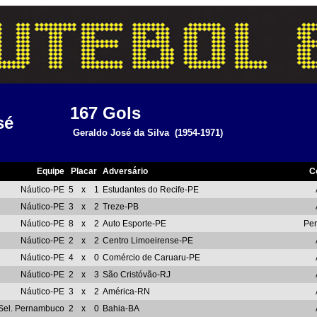
167
Gols
sé
Geraldo José da Silva
(1954-1971)
Equipe
Placar
Adversário
C
Náutico-PE
5
x
1
Estudantes do Recife-PE
Náutico-PE
3
x
2
Treze-PB
Náutico-PE
8
x
2
Auto Esporte-PE
Pe
Náutico-PE
2
x
2
Centro Limoeirense-PE
Náutico-PE
4
x
0
Comércio de Caruaru-PE
Náutico-PE
2
x
3
São Cristóvão-RJ
Náutico-PE
3
x
2
América-RN
Sel. Pernambuco
2
x
0
Bahia-BA