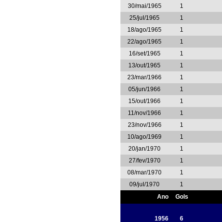
30/mai/1965
1
25/jul/1965
1
18/ago/1965
1
22/ago/1965
1
16/set/1965
1
13/out/1965
1
23/mar/1966
1
05/jun/1966
1
15/out/1966
1
11/nov/1966
1
23/nov/1966
1
10/ago/1969
1
20/jan/1970
1
27/fev/1970
1
08/mar/1970
1
09/jul/1970
1
Ano
Gols
1956
6