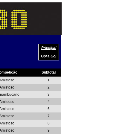
Principal
Gol a Gol
ompetição
Subtotal
Amistoso
1
Amistoso
2
rnambucano
3
Amistoso
4
Amistoso
6
Amistoso
7
Amistoso
8
Amistoso
9