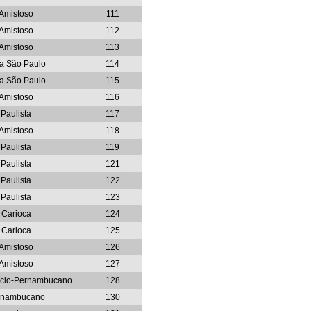
Amistoso
111
Amistoso
112
Amistoso
113
a São Paulo
114
a São Paulo
115
Amistoso
116
Paulista
117
Amistoso
118
Paulista
119
Paulista
121
Paulista
122
Paulista
123
Carioca
124
Carioca
125
Amistoso
126
Amistoso
127
nício-Pernambucano
128
rnambucano
130