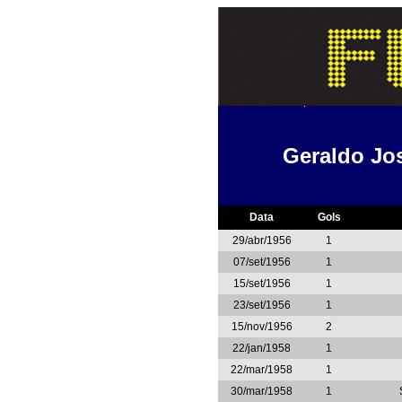
Geraldo Jo
Data
Gols
29/abr/1956
1
07/set/1956
1
15/set/1956
1
23/set/1956
1
15/nov/1956
2
22/jan/1958
1
22/mar/1958
1
30/mar/1958
1