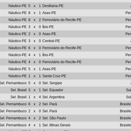
Náutico-PE
5
x
1
Destilaria-PE
Náutico-PE
8
x
1
Asas-PE
Pe
Náutico-PE
8
x
2
Ferroviário do Recife-PE
Pe
Náutico-PE
3
x
0
Íbis-PE
Pe
Náutico-PE
2
x
0
Asas-PE
Pe
Náutico-PE
3
x
0
Central-PE
Náutico-PE
6
x
0
Ferroviário do Recife-PE
Pe
Náutico-PE
4
x
1
Íbis-PE
Pe
Náutico-PE
4
x
0
Ferroviário do Recife-PE
Pe
Náutico-PE
5
x
1
Asas-PE
Pe
Náutico-PE
1
x
1
Santa Cruz-PE
Pe
Sel. Pernambuco
5
x
0
Sel. Sergipe
Sel. Brasil
3
x
1
Sel. Equador
Su
Sel. Brasil
1
x
4
Sel. Argentina
Su
Sel. Pernambuco
6
x
2
Sel. Pará
Brasil
Sel. Pernambuco
2
x
0
Sel. Pará
Brasil
Sel. Pernambuco
4
x
2
Sel. São Paulo
Brasil
Sel. Pernambuco
4
x
1
Sel. Minas Gerais
Brasil