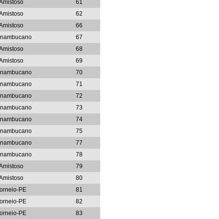
Amistoso
61
Amistoso
62
Amistoso
66
rnambucano
67
Amistoso
68
Amistoso
69
rnambucano
70
rnambucano
71
rnambucano
72
rnambucano
73
rnambucano
74
rnambucano
75
rnambucano
77
rnambucano
78
Amistoso
79
Amistoso
80
orneio-PE
81
orneio-PE
82
orneio-PE
83