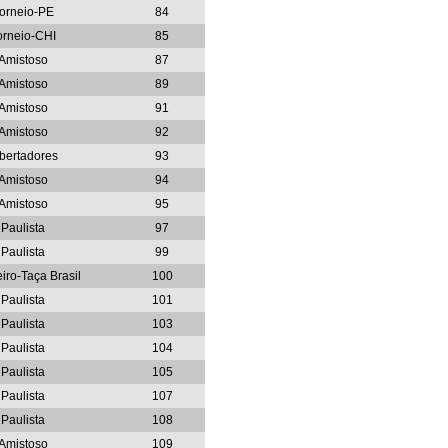
orneio-PE
84
orneio-CHI
85
Amistoso
87
Amistoso
89
Amistoso
91
Amistoso
92
bertadores
93
Amistoso
94
Amistoso
95
Paulista
97
Paulista
99
eiro-Taça Brasil
100
Paulista
101
Paulista
103
Paulista
104
Paulista
105
Paulista
107
Paulista
108
Amistoso
109