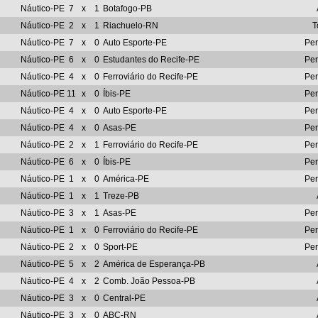
Náutico-PE
7
x
1
Botafogo-PB
Náutico-PE
2
x
1
Riachuelo-RN
T
Náutico-PE
7
x
0
Auto Esporte-PE
Pe
Náutico-PE
6
x
0
Estudantes do Recife-PE
Pe
Náutico-PE
4
x
0
Ferroviário do Recife-PE
Pe
Náutico-PE
11
x
0
Íbis-PE
Pe
Náutico-PE
4
x
0
Auto Esporte-PE
Pe
Náutico-PE
4
x
0
Asas-PE
Pe
Náutico-PE
2
x
1
Ferroviário do Recife-PE
Pe
Náutico-PE
6
x
0
Íbis-PE
Pe
Náutico-PE
1
x
0
América-PE
Pe
Náutico-PE
1
x
1
Treze-PB
Náutico-PE
3
x
1
Asas-PE
Pe
Náutico-PE
1
x
0
Ferroviário do Recife-PE
Pe
Náutico-PE
2
x
0
Sport-PE
Pe
Náutico-PE
5
x
2
América de Esperança-PB
Náutico-PE
4
x
2
Comb. João Pessoa-PB
Náutico-PE
3
x
0
Central-PE
Náutico-PE
3
x
0
ABC-RN