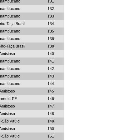
rnambucano
131
rnambucano
132
rnambucano
133
eiro-Taça Brasil
134
rnambucano
135
rnambucano
136
eiro-Taça Brasil
138
Amistoso
140
rnambucano
141
rnambucano
142
rnambucano
143
rnambucano
144
Amistoso
145
orneio-PE
146
Amistoso
147
Amistoso
148
o-São Paulo
149
Amistoso
150
o-São Paulo
151