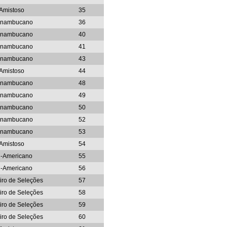
Amistoso
35
rnambucano
36
rnambucano
40
rnambucano
41
rnambucano
43
Amistoso
44
rnambucano
48
rnambucano
49
rnambucano
50
rnambucano
52
rnambucano
53
Amistoso
54
l-Americano
55
l-Americano
56
eiro de Seleções
57
eiro de Seleções
58
eiro de Seleções
59
eiro de Seleções
60