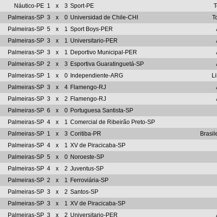
Náutico-PE
1
x
3
Sport-PE
T
Palmeiras-SP
3
x
0
Universidad de Chile-CHI
T
Palmeiras-SP
5
x
1
Sport Boys-PER
Palmeiras-SP
3
x
1
Universitario-PER
Palmeiras-SP
3
x
1
Deportivo Municipal-PER
Palmeiras-SP
2
x
3
Esportiva Guaratinguetá-SP
Palmeiras-SP
1
x
0
Independiente-ARG
Li
Palmeiras-SP
3
x
4
Flamengo-RJ
Palmeiras-SP
3
x
2
Flamengo-RJ
Palmeiras-SP
6
x
0
Portuguesa Santista-SP
Palmeiras-SP
4
x
1
Comercial de Ribeirão Preto-SP
Palmeiras-SP
1
x
3
Coritiba-PR
Brasil
Palmeiras-SP
4
x
1
XV de Piracicaba-SP
Palmeiras-SP
5
x
0
Noroeste-SP
Palmeiras-SP
4
x
2
Juventus-SP
Palmeiras-SP
2
x
1
Ferroviária-SP
Palmeiras-SP
3
x
2
Santos-SP
Palmeiras-SP
3
x
1
XV de Piracicaba-SP
Palmeiras-SP
3
x
2
Universitario-PER