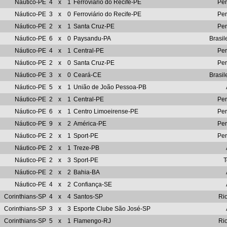
Náutico-PE
4
x
1
Ferroviário do Recife-PE
Pe
Náutico-PE
3
x
0
Ferroviário do Recife-PE
Pe
Náutico-PE
2
x
1
Santa Cruz-PE
Pe
Náutico-PE
6
x
0
Paysandu-PA
Brasil
Náutico-PE
4
x
1
Central-PE
Pe
Náutico-PE
2
x
0
Santa Cruz-PE
Pe
Náutico-PE
3
x
0
Ceará-CE
Brasil
Náutico-PE
5
x
1
União de João Pessoa-PB
Náutico-PE
2
x
1
Central-PE
Pe
Náutico-PE
6
x
1
Centro Limoeirense-PE
Pe
Náutico-PE
9
x
2
América-PE
Pe
Náutico-PE
2
x
1
Sport-PE
Pe
Náutico-PE
2
x
1
Treze-PB
Náutico-PE
2
x
3
Sport-PE
T
Náutico-PE
2
x
2
Bahia-BA
Náutico-PE
4
x
2
Confiança-SE
Corinthians-SP
4
x
4
Santos-SP
Ri
Corinthians-SP
3
x
3
Esporte Clube São José-SP
Corinthians-SP
5
x
1
Flamengo-RJ
Ri