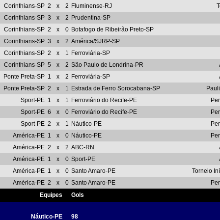
Corinthians-SP
2
x
2
Fluminense-RJ
T
Corinthians-SP
3
x
2
Prudentina-SP
Corinthians-SP
2
x
0
Botafogo de Ribeirão Preto-SP
Corinthians-SP
3
x
2
América/SJRP-SP
Corinthians-SP
2
x
1
Ferroviária-SP
Corinthians-SP
5
x
2
São Paulo de Londrina-PR
Ponte Preta-SP
1
x
2
Ferroviária-SP
Ponte Preta-SP
2
x
1
Estrada de Ferro Sorocabana-SP
Pauli
Sport-PE
1
x
1
Ferroviário do Recife-PE
Pe
Sport-PE
6
x
0
Ferroviário do Recife-PE
Pe
Sport-PE
2
x
1
Náutico-PE
Pe
América-PE
1
x
0
Náutico-PE
Pe
América-PE
2
x
2
ABC-RN
América-PE
1
x
0
Sport-PE
América-PE
1
x
0
Santo Amaro-PE
Torneio I
América-PE
2
x
0
Santo Amaro-PE
Pe
Equipes
Gols
Náutico-PE
98