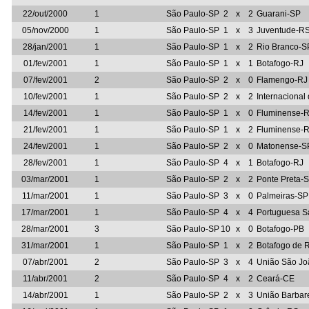
22/out/2000
1
São Paulo-SP
2
x
2
Guarani-SP
05/nov/2000
1
São Paulo-SP
1
x
3
Juventude-R
28/jan/2001
1
São Paulo-SP
1
x
2
Rio Branco-S
01/fev/2001
1
São Paulo-SP
1
x
1
Botafogo-RJ
07/fev/2001
2
São Paulo-SP
2
x
0
Flamengo-RJ
10/fev/2001
1
São Paulo-SP
2
x
2
Internacional
14/fev/2001
1
São Paulo-SP
1
x
0
Fluminense-
21/fev/2001
1
São Paulo-SP
1
x
2
Fluminense-
24/fev/2001
1
São Paulo-SP
2
x
0
Matonense-S
28/fev/2001
1
São Paulo-SP
4
x
1
Botafogo-RJ
03/mar/2001
1
São Paulo-SP
2
x
2
Ponte Preta-
11/mar/2001
1
São Paulo-SP
3
x
0
Palmeiras-SP
17/mar/2001
1
São Paulo-SP
4
x
4
Portuguesa S
28/mar/2001
3
São Paulo-SP
10
x
0
Botafogo-PB
31/mar/2001
1
São Paulo-SP
1
x
2
Botafogo de R
07/abr/2001
2
São Paulo-SP
3
x
4
União São J
11/abr/2001
2
São Paulo-SP
4
x
2
Ceará-CE
14/abr/2001
1
São Paulo-SP
2
x
3
União Barbar