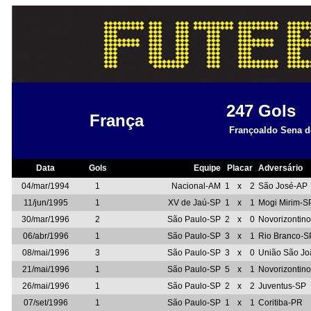
247
Gols
França
Françoaldo Sena 
Data
Gols
Equipe
Placar
Adversário
04/mar/1994
1
Nacional-AM
1
x
2
São José-AP
11/jun/1995
1
XV de Jaú-SP
1
x
1
Mogi Mirim-S
30/mar/1996
2
São Paulo-SP
2
x
0
Novorizontin
06/abr/1996
1
São Paulo-SP
3
x
1
Rio Branco-S
08/mai/1996
3
São Paulo-SP
3
x
0
União São J
21/mai/1996
1
São Paulo-SP
5
x
1
Novorizontin
26/mai/1996
1
São Paulo-SP
2
x
2
Juventus-SP
07/set/1996
1
São Paulo-SP
1
x
1
Coritiba-PR