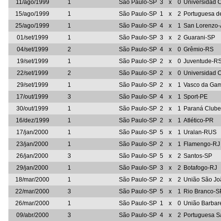
11/ago/1999
1
São Paulo-SP
3
x
0
Universidad C
15/ago/1999
1
São Paulo-SP
1
x
2
Portuguesa d
25/ago/1999
1
São Paulo-SP
4
x
1
San Lorenzo
01/set/1999
1
São Paulo-SP
3
x
2
Guarani-SP
04/set/1999
2
São Paulo-SP
4
x
0
Grêmio-RS
19/set/1999
1
São Paulo-SP
2
x
0
Juventude-R
22/set/1999
2
São Paulo-SP
2
x
0
Universidad C
29/set/1999
1
São Paulo-SP
2
x
1
Vasco da Ga
17/out/1999
3
São Paulo-SP
4
x
1
Sport-PE
30/out/1999
1
São Paulo-SP
2
x
1
Paraná Club
16/dez/1999
1
São Paulo-SP
2
x
1
Atlético-PR
17/jan/2000
1
São Paulo-SP
5
x
1
Uralan-RUS
23/jan/2000
1
São Paulo-SP
2
x
1
Flamengo-RJ
26/jan/2000
3
São Paulo-SP
5
x
2
Santos-SP
29/jan/2000
1
São Paulo-SP
3
x
2
Botafogo-RJ
18/mar/2000
1
São Paulo-SP
2
x
2
União São J
22/mar/2000
3
São Paulo-SP
5
x
1
Rio Branco-S
26/mar/2000
1
São Paulo-SP
1
x
0
União Barbar
09/abr/2000
3
São Paulo-SP
4
x
2
Portuguesa S