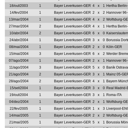
18/out/2003
1
Bayer Leverkusen-GER
4
x
1
Hertha Berli
14/fev/2004
1
Bayer Leverkusen-GER
2
x
2
Hannover 96
13/mar/2004
1
Bayer Leverkusen-GER
4
x
2
Wolfsburg-G
27/mar/2004
2
Bayer Leverkusen-GER
4
x
1
Hertha Berli
10/abr/2004
2
Bayer Leverkusen-GER
6
x
0
Kaiserslaute
24/abr/2004
1
Bayer Leverkusen-GER
3
x
0
Borussia Do
08/mai/2004
1
Bayer Leverkusen-GER
2
x
0
Köln-GER
15/mai/2004
3
Bayer Leverkusen-GER
6
x
2
Werder Brem
07/ago/2004
1
Bayer Leverkusen-GER
2
x
1
Hannover 96
11/ago/2004
3
Bayer Leverkusen-GER
5
x
0
Baník Ostrav
21/ago/2004
2
Bayer Leverkusen-GER
3
x
1
Mainz 05-GE
28/ago/2004
2
Bayer Leverkusen-GER
4
x
1
Bayern Münc
15/set/2004
1
Bayer Leverkusen-GER
3
x
0
Real Madrid-
19/out/2004
1
Bayer Leverkusen-GER
3
x
1
Roma-ITA
04/dez/2004
1
Bayer Leverkusen-GER
2
x
1
Wolfsburg-G
22/fev/2005
1
Bayer Leverkusen-GER
1
x
3
Liverpool-EN
14/mai/2005
1
Bayer Leverkusen-GER
2
x
2
Wolfsburg-G
21/mai/2005
1
Bayer Leverkusen-GER
5
x
1
Borussia Mö