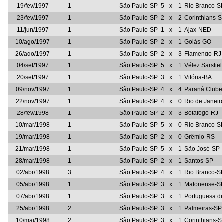
19/fev/1997
1
São Paulo-SP
5
x
1
Rio Branco-S
23/fev/1997
1
São Paulo-SP
2
x
2
Corinthians-
11/jun/1997
1
São Paulo-SP
1
x
1
Ajax-NED
10/ago/1997
1
São Paulo-SP
2
x
1
Goiás-GO
26/ago/1997
1
São Paulo-SP
2
x
3
Flamengo-RJ
04/set/1997
1
São Paulo-SP
5
x
1
Vélez Sarsfi
20/set/1997
1
São Paulo-SP
3
x
1
Vitória-BA
09/nov/1997
1
São Paulo-SP
4
x
4
Paraná Club
22/nov/1997
1
São Paulo-SP
4
x
0
Rio de Janeir
28/fev/1998
1
São Paulo-SP
2
x
3
Botafogo-RJ
10/mar/1998
1
São Paulo-SP
5
x
0
Rio Branco-S
19/mar/1998
1
São Paulo-SP
2
x
0
Grêmio-RS
21/mar/1998
1
São Paulo-SP
5
x
1
São José-SP
28/mar/1998
1
São Paulo-SP
2
x
1
Santos-SP
02/abr/1998
3
São Paulo-SP
4
x
1
Rio Branco-S
05/abr/1998
1
São Paulo-SP
3
x
1
Matonense-S
07/abr/1998
1
São Paulo-SP
3
x
1
Portuguesa d
25/abr/1998
2
São Paulo-SP
3
x
1
Palmeiras-SP
10/mai/1998
2
São Paulo-SP
3
x
1
Corinthians-