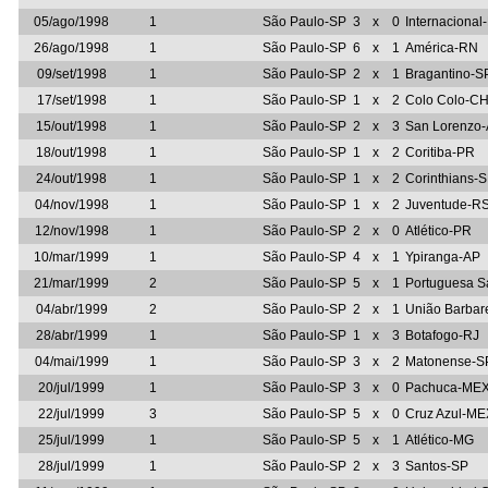
05/ago/1998
1
São Paulo-SP
3
x
0
Internacional
26/ago/1998
1
São Paulo-SP
6
x
1
América-RN
09/set/1998
1
São Paulo-SP
2
x
1
Bragantino-S
17/set/1998
1
São Paulo-SP
1
x
2
Colo Colo-CH
15/out/1998
1
São Paulo-SP
2
x
3
San Lorenzo
18/out/1998
1
São Paulo-SP
1
x
2
Coritiba-PR
24/out/1998
1
São Paulo-SP
1
x
2
Corinthians-
04/nov/1998
1
São Paulo-SP
1
x
2
Juventude-R
12/nov/1998
1
São Paulo-SP
2
x
0
Atlético-PR
10/mar/1999
1
São Paulo-SP
4
x
1
Ypiranga-AP
21/mar/1999
2
São Paulo-SP
5
x
1
Portuguesa S
04/abr/1999
2
São Paulo-SP
2
x
1
União Barbar
28/abr/1999
1
São Paulo-SP
1
x
3
Botafogo-RJ
04/mai/1999
1
São Paulo-SP
3
x
2
Matonense-S
20/jul/1999
1
São Paulo-SP
3
x
0
Pachuca-ME
22/jul/1999
3
São Paulo-SP
5
x
0
Cruz Azul-ME
25/jul/1999
1
São Paulo-SP
5
x
1
Atlético-MG
28/jul/1999
1
São Paulo-SP
2
x
3
Santos-SP