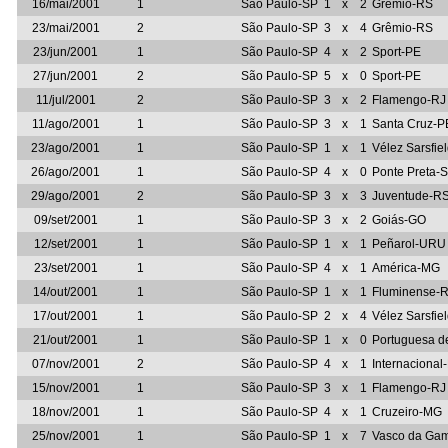
16/mai/2001
1
São Paulo-SP
1
x
2
Grêmio-RS
23/mai/2001
2
São Paulo-SP
3
x
4
Grêmio-RS
23/jun/2001
1
São Paulo-SP
4
x
2
Sport-PE
27/jun/2001
2
São Paulo-SP
5
x
0
Sport-PE
11/jul/2001
2
São Paulo-SP
3
x
2
Flamengo-RJ
11/ago/2001
1
São Paulo-SP
3
x
1
Santa Cruz-P
23/ago/2001
1
São Paulo-SP
1
x
1
Vélez Sarsfi
26/ago/2001
1
São Paulo-SP
4
x
0
Ponte Preta-
29/ago/2001
2
São Paulo-SP
3
x
3
Juventude-R
09/set/2001
1
São Paulo-SP
3
x
2
Goiás-GO
12/set/2001
1
São Paulo-SP
1
x
1
Peñarol-URU
23/set/2001
1
São Paulo-SP
4
x
1
América-MG
14/out/2001
1
São Paulo-SP
1
x
1
Fluminense-
17/out/2001
1
São Paulo-SP
2
x
4
Vélez Sarsfi
21/out/2001
1
São Paulo-SP
1
x
0
Portuguesa d
07/nov/2001
2
São Paulo-SP
4
x
1
Internacional
15/nov/2001
1
São Paulo-SP
3
x
1
Flamengo-RJ
18/nov/2001
1
São Paulo-SP
4
x
1
Cruzeiro-MG
25/nov/2001
1
São Paulo-SP
1
x
7
Vasco da Ga