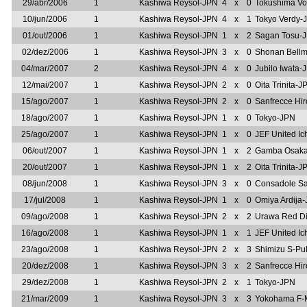
29/abr/2006
1
Kashiwa Reysol-JPN
4
x
0
Tokushima Vo
10/jun/2006
1
Kashiwa Reysol-JPN
4
x
1
Tokyo Verdy-
01/out/2006
1
Kashiwa Reysol-JPN
1
x
2
Sagan Tosu-
02/dez/2006
1
Kashiwa Reysol-JPN
3
x
0
Shonan Bell
04/mar/2007
2
Kashiwa Reysol-JPN
4
x
0
Jubilo Iwata-
12/mai/2007
1
Kashiwa Reysol-JPN
2
x
0
Oita Trinita-J
15/ago/2007
1
Kashiwa Reysol-JPN
2
x
0
Sanfrecce Hi
18/ago/2007
1
Kashiwa Reysol-JPN
1
x
0
Tokyo-JPN
25/ago/2007
1
Kashiwa Reysol-JPN
1
x
0
JEF United I
06/out/2007
1
Kashiwa Reysol-JPN
1
x
2
Gamba Osak
20/out/2007
1
Kashiwa Reysol-JPN
1
x
2
Oita Trinita-J
08/jun/2008
1
Kashiwa Reysol-JPN
3
x
0
Consadole S
17/jul/2008
1
Kashiwa Reysol-JPN
1
x
0
Omiya Ardija
09/ago/2008
1
Kashiwa Reysol-JPN
2
x
2
Urawa Red D
16/ago/2008
1
Kashiwa Reysol-JPN
1
x
1
JEF United I
23/ago/2008
1
Kashiwa Reysol-JPN
2
x
3
Shimizu S-Pu
20/dez/2008
1
Kashiwa Reysol-JPN
3
x
2
Sanfrecce Hi
29/dez/2008
1
Kashiwa Reysol-JPN
2
x
1
Tokyo-JPN
21/mar/2009
1
Kashiwa Reysol-JPN
3
x
3
Yokohama F-