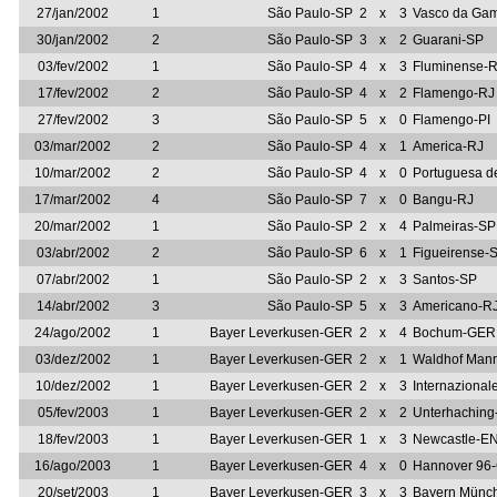
27/jan/2002
1
São Paulo-SP
2
x
3
Vasco da Ga
30/jan/2002
2
São Paulo-SP
3
x
2
Guarani-SP
03/fev/2002
1
São Paulo-SP
4
x
3
Fluminense-
17/fev/2002
2
São Paulo-SP
4
x
2
Flamengo-RJ
27/fev/2002
3
São Paulo-SP
5
x
0
Flamengo-PI
03/mar/2002
2
São Paulo-SP
4
x
1
America-RJ
10/mar/2002
2
São Paulo-SP
4
x
0
Portuguesa d
17/mar/2002
4
São Paulo-SP
7
x
0
Bangu-RJ
20/mar/2002
1
São Paulo-SP
2
x
4
Palmeiras-SP
03/abr/2002
2
São Paulo-SP
6
x
1
Figueirense-
07/abr/2002
1
São Paulo-SP
2
x
3
Santos-SP
14/abr/2002
3
São Paulo-SP
5
x
3
Americano-R
24/ago/2002
1
Bayer Leverkusen-GER
2
x
4
Bochum-GER
03/dez/2002
1
Bayer Leverkusen-GER
2
x
1
Waldhof Man
10/dez/2002
1
Bayer Leverkusen-GER
2
x
3
Internazional
05/fev/2003
1
Bayer Leverkusen-GER
2
x
2
Unterhachin
18/fev/2003
1
Bayer Leverkusen-GER
1
x
3
Newcastle-E
16/ago/2003
1
Bayer Leverkusen-GER
4
x
0
Hannover 96
20/set/2003
1
Bayer Leverkusen-GER
3
x
3
Bayern Münc