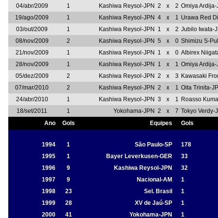
04/abr/2009
1
Kashiwa Reysol-JPN
2
x
2
Omiya Ardija
19/ago/2009
1
Kashiwa Reysol-JPN
4
x
1
Urawa Red D
03/out/2009
1
Kashiwa Reysol-JPN
1
x
2
Jubilo Iwata-
08/nov/2009
2
Kashiwa Reysol-JPN
5
x
0
Shimizu S-Pu
21/nov/2009
1
Kashiwa Reysol-JPN
1
x
0
Albirex Niiga
28/nov/2009
1
Kashiwa Reysol-JPN
1
x
1
Omiya Ardija
05/dez/2009
2
Kashiwa Reysol-JPN
2
x
3
Kawasaki Fro
07/mar/2010
2
Kashiwa Reysol-JPN
2
x
1
Oita Trinita-J
24/abr/2010
1
Kashiwa Reysol-JPN
3
x
1
Roasso Kuma
18/set/2011
1
Yokohama-JPN
2
x
7
Tokyo Verdy-
Ano
Gols
Equipes
Gols
1994
1
São Paulo-SP
178
1995
1
Bayer Leverkusen-GER
33
1996
9
Kashiwa Reysol-JPN
32
1997
9
Nacional-AM
1
1998
23
Sel. Brasil
1
1999
28
XV de Jaú-SP
1
2000
41
Yokohama-JPN
1