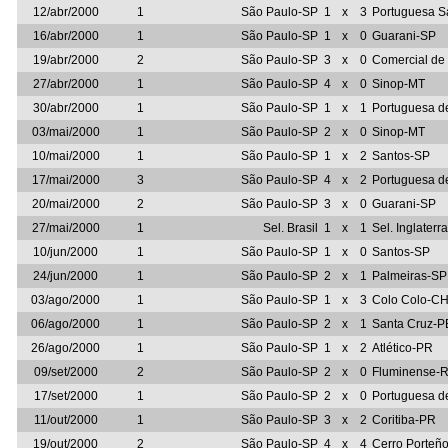
12/abr/2000
1
São Paulo-SP
1
x
3
Portuguesa S
16/abr/2000
1
São Paulo-SP
1
x
0
Guarani-SP
19/abr/2000
2
São Paulo-SP
3
x
0
Comercial d
27/abr/2000
1
São Paulo-SP
4
x
0
Sinop-MT
30/abr/2000
1
São Paulo-SP
1
x
1
Portuguesa d
03/mai/2000
1
São Paulo-SP
2
x
0
Sinop-MT
10/mai/2000
1
São Paulo-SP
1
x
2
Santos-SP
17/mai/2000
3
São Paulo-SP
4
x
2
Portuguesa d
20/mai/2000
2
São Paulo-SP
3
x
0
Guarani-SP
27/mai/2000
1
Sel. Brasil
1
x
1
Sel. Inglaterra
10/jun/2000
1
São Paulo-SP
1
x
0
Santos-SP
24/jun/2000
1
São Paulo-SP
2
x
1
Palmeiras-SP
03/ago/2000
1
São Paulo-SP
1
x
3
Colo Colo-CH
06/ago/2000
1
São Paulo-SP
2
x
1
Santa Cruz-P
26/ago/2000
1
São Paulo-SP
1
x
2
Atlético-PR
09/set/2000
2
São Paulo-SP
2
x
0
Fluminense-
17/set/2000
1
São Paulo-SP
2
x
0
Portuguesa d
11/out/2000
1
São Paulo-SP
3
x
2
Coritiba-PR
19/out/2000
2
São Paulo-SP
4
x
4
Cerro Porteñ