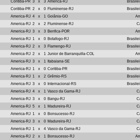
Coritiba-PR
3
x
3
America-RJ
Brasile
Coritiba-PR
2
x
0
Fluminense-RJ
Brasile
America-RJ
4
x
1
Goiânia-GO
Am
America-RJ
2
x
2
Fluminense-RJ
C
America-RJ
3
x
3
Benfica-POR
Am
America-RJ
1
x
0
Botafogo-RJ
Brasile
America-RJ
2
x
3
Flamengo-RJ
Brasile
America-RJ
2
x
1
Junior de Barranquilla-COL
Am
America-RJ
3
x
1
Itabaiana-SE
Brasile
America-RJ
1
x
0
Coritiba-PR
Brasile
America-RJ
1
x
2
Grêmio-RS
Brasile
America-RJ
3
x
0
Internacional-RS
Brasile
America-RJ
4
x
1
Vasco da Gama-RJ
C
America-RJ
3
x
0
Bangu-RJ
C
America-RJ
5
x
1
Madureira-RJ
C
America-RJ
1
x
0
Bonsucesso-RJ
C
America-RJ
3
x
0
Madureira-RJ
C
America-RJ
1
x
4
Vasco da Gama-RJ
C
America-RJ
2
x
1
Bonsucesso-RJ
Am