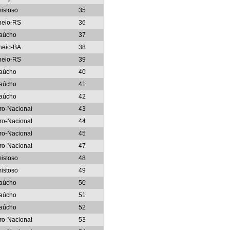
istoso
35
neio-RS
36
aúcho
37
neio-BA
38
neio-RS
39
aúcho
40
aúcho
41
aúcho
42
iro-Nacional
43
iro-Nacional
44
iro-Nacional
45
iro-Nacional
47
istoso
48
istoso
49
aúcho
50
aúcho
51
aúcho
52
iro-Nacional
53