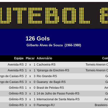
126
Gols
Gilberto Alves de Souza
(1966-1980)
Equipe
Placar
Adversário
Com
Avenida-RS
2
x
1
Cachoeira-RS
Torneio Aneron C
Avenida-RS
1
x
1
Ypiranga de Erechim-RS
Torneio Aneron C
ngo de Caxias-RS
2
x
3
Rio Grande-RS
G
ngo de Caxias-RS
3
x
0
Guarany
de Bagé-RS
G
Grêmio-RS
1
x
0
Brasil de Pelotas-RS
Am
Grêmio-RS
3
x
1
14 de Julho de Passo Fundo-RS
G
Grêmio-RS
3
x
1
Internacional de Santa Maria-RS
Am
Grêmio-RS
3
x
0
Flamengo-RJ
Brasileiro