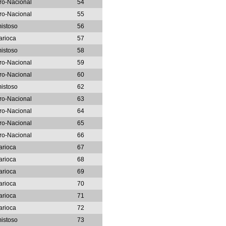
iro-Nacional
54
iro-Nacional
55
istoso
56
arioca
57
istoso
58
iro-Nacional
59
iro-Nacional
60
istoso
62
iro-Nacional
63
iro-Nacional
64
iro-Nacional
65
iro-Nacional
66
arioca
67
arioca
68
arioca
69
arioca
70
arioca
71
arioca
72
istoso
73