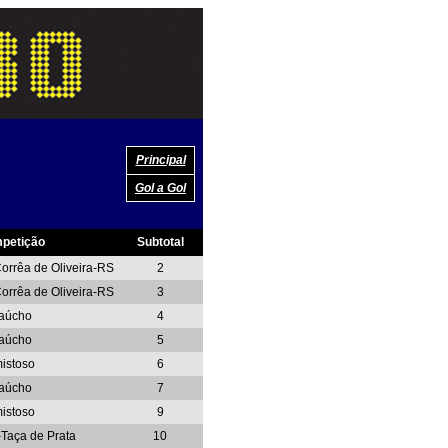
Principal
Gol a Gol
petição
Subtotal
orrêa de Oliveira-RS
2
orrêa de Oliveira-RS
3
aúcho
4
aúcho
5
istoso
6
aúcho
7
istoso
9
-Taça de Prata
10