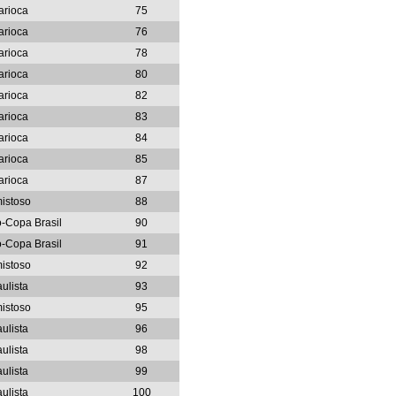
arioca
75
arioca
76
arioca
78
arioca
80
arioca
82
arioca
83
arioca
84
arioca
85
arioca
87
istoso
88
o-Copa Brasil
90
o-Copa Brasil
91
istoso
92
ulista
93
istoso
95
ulista
96
ulista
98
ulista
99
ulista
100