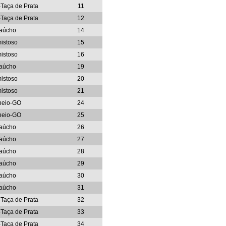
-Taça de Prata
11
-Taça de Prata
12
aúcho
14
istoso
15
istoso
16
aúcho
19
istoso
20
istoso
21
neio-GO
24
neio-GO
25
aúcho
26
aúcho
27
aúcho
28
aúcho
29
aúcho
30
aúcho
31
-Taça de Prata
32
-Taça de Prata
33
-Taça de Prata
34