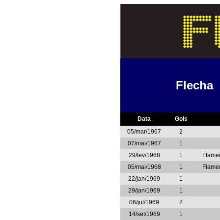
Flecha
Data
Gols
05/mar/1967
2
07/mai/1967
1
29/fev/1968
1
Flame
05/mai/1968
1
Flame
22/jan/1969
1
29/jan/1969
1
06/jul/1969
2
14/set/1969
1