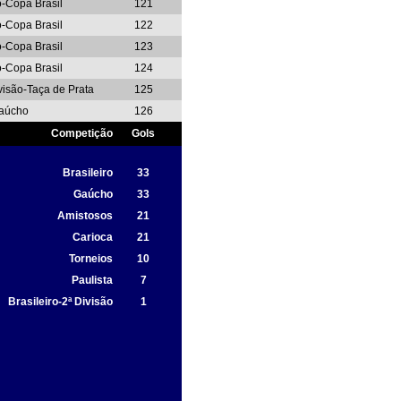
o-Copa Brasil
121
o-Copa Brasil
122
o-Copa Brasil
123
o-Copa Brasil
124
ivisão-Taça de Prata
125
aúcho
126
Competição
Gols
Brasileiro
33
Gaúcho
33
Amistosos
21
Carioca
21
Torneios
10
Paulista
7
Brasileiro-2ª Divisão
1