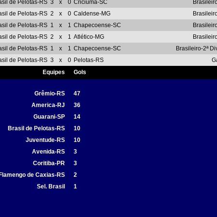
asil de Pelotas-RS
3
x
0
Criciúma-SC
Brasileir
asil de Pelotas-RS
2
x
0
Caldense-MG
Brasileir
asil de Pelotas-RS
1
x
1
Chapecoense-SC
Brasileir
asil de Pelotas-RS
2
x
1
Atlético-MG
Brasileir
asil de Pelotas-RS
1
x
1
Chapecoense-SC
Brasileiro-2ª D
asil de Pelotas-RS
3
x
0
Pelotas-RS
G
Equipes
Gols
Grêmio-RS
47
America-RJ
36
Guarani-SP
14
Brasil de Pelotas-RS
10
Juventude-RS
10
Avenida-RS
3
Coritiba-PR
3
Flamengo de Caxias-RS
2
Sel. Brasil
1