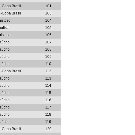
o-Copa Brasil
101
o-Copa Brasil
103
istoso
104
ulista
105
istoso
106
aúcho
107
aúcho
108
aúcho
109
aúcho
110
o-Copa Brasil
112
aúcho
113
aúcho
114
aúcho
115
aúcho
116
aúcho
117
aúcho
118
aúcho
119
o-Copa Brasil
120