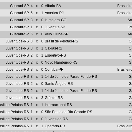
Guarani-SP
4
x
0
Vitória-BA
Brasileir
Guarani-SP
6
x
1
America-RJ
Brasileir
Guarani-SP
3
x
0
Itumbiara-GO
Am
Guarani-SP
1
x
0
Juventus-SP
Pa
Guarani-SP
5
x
0
Velo Clube-SP
Am
Juventude-RS
3
x
0
Brasil de Pelotas-RS
G
Juventude-RS
3
x
1
Caxias-RS
G
Juventude-RS
2
x
1
Esportivo-RS
G
Juventude-RS
2
x
0
Novo Hamburgo-RS
G
Juventude-RS
3
x
0
Coritiba-PR
Brasileir
Juventude-RS
3
x
1
14 de Julho de Passo Fundo-RS
G
Juventude-RS
2
x
0
Santo Ângelo-RS
G
Juventude-RS
2
x
1
14 de Julho de Passo Fundo-RS
G
Juventude-RS
4
x
3
Grêmio-RS
G
asil de Pelotas-RS
1
x
1
Internacional-RS
G
asil de Pelotas-RS
1
x
0
São Paulo de Rio Grande-RS
G
asil de Pelotas-RS
1
x
0
Juventude-RS
G
asil de Pelotas-RS
1
x
1
Operário-PR
Brasileir