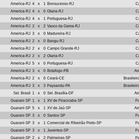
America-RJ
4
x
1
Bonsucesso-RJ
C
America-RJ
4
x
0
Olaria-RJ
C
America-RJ
4
x
1
Portuguesa-RJ
C
America-RJ
2
x
2
Vasco da Gama-RJ
C
America-RJ
3
x
0
Madureira-RJ
C
America-RJ
2
x
0
Bangu-RJ
C
America-RJ
2
x
0
Campo Grande-RJ
C
America-RJ
2
x
2
Olaria-RJ
C
America-RJ
5
x
0
Portuguesa-RJ
C
America-RJ
3
x
0
Botafogo-PB
Am
America-RJ
2
x
0
Ceará-CE
Brasileir
America-RJ
3
x
3
Paysandu-PA
Brasileir
Sel. Brasil
1
x
0
Sel. Brasília-DF
Am
Guarani-SP
1
x
1
XV de Piracicaba-SP
Pa
Guarani-SP
5
x
1
XV de Jaú-SP
Am
Guarani-SP
3
x
0
Santos-SP
Pa
Guarani-SP
3
x
1
Comercial de Ribeirão Preto-SP
Pa
Guarani-SP
3
x
1
Juventus-SP
Pa
Guarani-SP
2
x
2
Palmeiras-SP
Pa