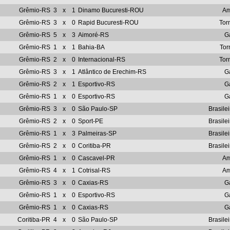
Grêmio-RS
3
x
1
Dinamo Bucuresti-ROU
Am
Grêmio-RS
3
x
0
Rapid Bucuresti-ROU
Tor
Grêmio-RS
5
x
3
Aimoré-RS
G
Grêmio-RS
1
x
1
Bahia-BA
Tor
Grêmio-RS
2
x
0
Internacional-RS
Tor
Grêmio-RS
3
x
1
Atlântico de Erechim-RS
G
Grêmio-RS
2
x
1
Esportivo-RS
G
Grêmio-RS
1
x
0
Esportivo-RS
G
Grêmio-RS
3
x
0
São Paulo-SP
Brasile
Grêmio-RS
2
x
0
Sport-PE
Brasile
Grêmio-RS
1
x
3
Palmeiras-SP
Brasile
Grêmio-RS
2
x
0
Coritiba-PR
Brasile
Grêmio-RS
1
x
0
Cascavel-PR
Am
Grêmio-RS
4
x
1
Cotrisal-RS
Am
Grêmio-RS
3
x
0
Caxias-RS
G
Grêmio-RS
1
x
0
Esportivo-RS
G
Grêmio-RS
1
x
0
Caxias-RS
G
Coritiba-PR
4
x
0
São Paulo-SP
Brasile