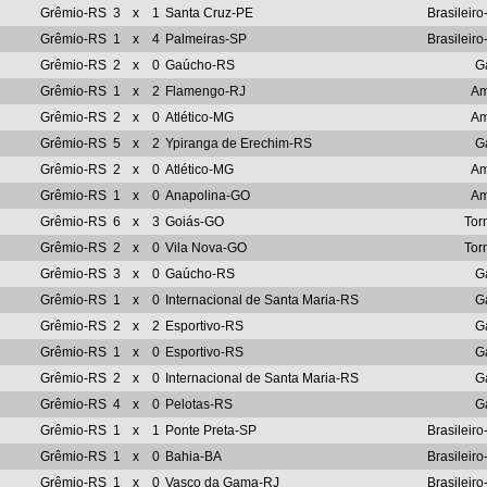
Grêmio-RS
3
x
1
Santa Cruz-PE
Brasileiro
Grêmio-RS
1
x
4
Palmeiras-SP
Brasileiro
Grêmio-RS
2
x
0
Gaúcho-RS
G
Grêmio-RS
1
x
2
Flamengo-RJ
Am
Grêmio-RS
2
x
0
Atlético-MG
Am
Grêmio-RS
5
x
2
Ypiranga de Erechim-RS
G
Grêmio-RS
2
x
0
Atlético-MG
Am
Grêmio-RS
1
x
0
Anapolina-GO
Am
Grêmio-RS
6
x
3
Goiás-GO
Tor
Grêmio-RS
2
x
0
Vila Nova-GO
Tor
Grêmio-RS
3
x
0
Gaúcho-RS
G
Grêmio-RS
1
x
0
Internacional de Santa Maria-RS
G
Grêmio-RS
2
x
2
Esportivo-RS
G
Grêmio-RS
1
x
0
Esportivo-RS
G
Grêmio-RS
2
x
0
Internacional de Santa Maria-RS
G
Grêmio-RS
4
x
0
Pelotas-RS
G
Grêmio-RS
1
x
1
Ponte Preta-SP
Brasileiro
Grêmio-RS
1
x
0
Bahia-BA
Brasileiro
Grêmio-RS
1
x
0
Vasco da Gama-RJ
Brasileiro