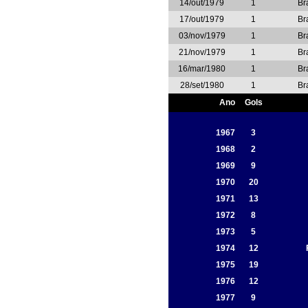
14/out/1979
1
Br
17/out/1979
1
Br
03/nov/1979
1
Br
21/nov/1979
1
Br
16/mar/1980
1
Br
28/set/1980
1
Br
Ano
Gols
1967
3
1968
2
1969
9
1970
20
1971
13
1972
8
1973
5
1974
12
1975
19
1976
12
1977
9