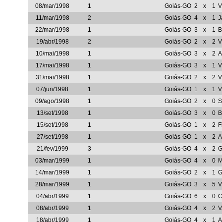
08/mar/1998
1
Goiás-GO
2
x
1
V
11/mar/1998
2
Goiás-GO
4
x
1
J
22/mar/1998
1
Goiás-GO
3
x
1
B
19/abr/1998
2
Goiás-GO
2
x
2
V
10/mai/1998
1
Goiás-GO
3
x
2
A
17/mai/1998
1
Goiás-GO
3
x
1
V
31/mai/1998
1
Goiás-GO
2
x
2
V
07/jun/1998
1
Goiás-GO
1
x
1
V
09/ago/1998
1
Goiás-GO
2
x
0
S
13/set/1998
1
Goiás-GO
3
x
0
B
15/set/1998
1
Goiás-GO
1
x
2
F
27/set/1998
1
Goiás-GO
1
x
2
A
21/fev/1999
3
Goiás-GO
4
x
2
G
03/mar/1999
1
Goiás-GO
4
x
0
M
14/mar/1999
1
Goiás-GO
2
x
1
G
28/mar/1999
1
Goiás-GO
3
x
5
V
04/abr/1999
1
Goiás-GO
6
x
0
08/abr/1999
1
Goiás-GO
4
x
2
V
18/abr/1999
1
Goiás-GO
4
x
1
A