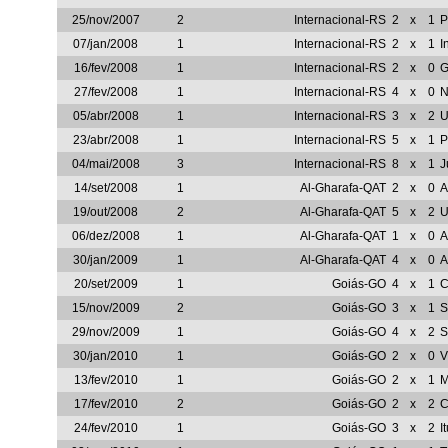
25/nov/2007
2
Internacional-RS
2
x
1
P
07/jan/2008
1
Internacional-RS
2
x
1
I
16/fev/2008
1
Internacional-RS
2
x
0
G
27/fev/2008
1
Internacional-RS
4
x
0
N
05/abr/2008
1
Internacional-RS
3
x
2
U
23/abr/2008
1
Internacional-RS
5
x
1
P
04/mai/2008
3
Internacional-RS
8
x
1
J
14/set/2008
1
Al-Gharafa-QAT
2
x
0
A
19/out/2008
2
Al-Gharafa-QAT
5
x
2
U
06/dez/2008
1
Al-Gharafa-QAT
1
x
0
A
30/jan/2009
1
Al-Gharafa-QAT
4
x
0
A
20/set/2009
1
Goiás-GO
4
x
1
C
15/nov/2009
2
Goiás-GO
3
x
1
S
29/nov/2009
1
Goiás-GO
4
x
2
S
30/jan/2010
1
Goiás-GO
2
x
0
V
13/fev/2010
1
Goiás-GO
2
x
1
M
17/fev/2010
2
Goiás-GO
2
x
2
C
24/fev/2010
1
Goiás-GO
3
x
2
I