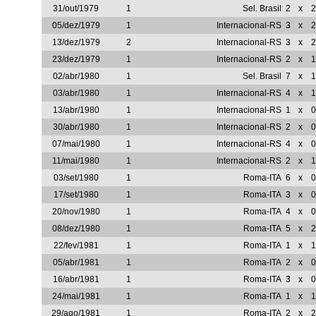
31/out/1979
1
Sel. Brasil
2
x
2
05/dez/1979
1
Internacional-RS
3
x
2
13/dez/1979
2
Internacional-RS
3
x
2
23/dez/1979
1
Internacional-RS
2
x
1
02/abr/1980
1
Sel. Brasil
7
x
1
03/abr/1980
1
Internacional-RS
4
x
1
13/abr/1980
1
Internacional-RS
1
x
0
30/abr/1980
1
Internacional-RS
2
x
0
07/mai/1980
1
Internacional-RS
4
x
0
11/mai/1980
1
Internacional-RS
2
x
1
03/set/1980
1
Roma-ITA
6
x
0
17/set/1980
1
Roma-ITA
3
x
0
20/nov/1980
1
Roma-ITA
4
x
0
08/dez/1980
1
Roma-ITA
5
x
2
22/fev/1981
1
Roma-ITA
1
x
1
05/abr/1981
1
Roma-ITA
2
x
0
16/abr/1981
1
Roma-ITA
3
x
0
24/mai/1981
1
Roma-ITA
1
x
1
29/ago/1981
1
Roma-ITA
2
x
2