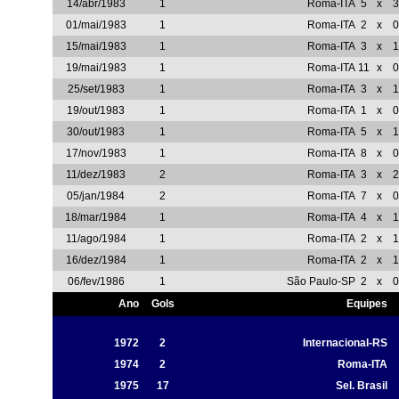
14/abr/1983
1
Roma-ITA
5
x
3
01/mai/1983
1
Roma-ITA
2
x
0
15/mai/1983
1
Roma-ITA
3
x
1
19/mai/1983
1
Roma-ITA
11
x
0
25/set/1983
1
Roma-ITA
3
x
1
19/out/1983
1
Roma-ITA
1
x
0
30/out/1983
1
Roma-ITA
5
x
1
17/nov/1983
1
Roma-ITA
8
x
0
11/dez/1983
2
Roma-ITA
3
x
2
05/jan/1984
2
Roma-ITA
7
x
0
18/mar/1984
1
Roma-ITA
4
x
1
11/ago/1984
1
Roma-ITA
2
x
1
16/dez/1984
1
Roma-ITA
2
x
1
06/fev/1986
1
São Paulo-SP
2
x
0
Ano
Gols
Equipes
1972
2
Internacional-RS
1974
2
Roma-ITA
1975
17
Sel. Brasil