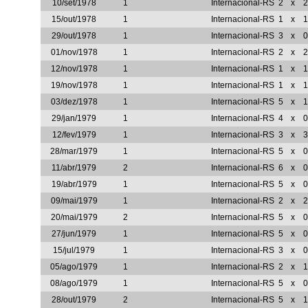
10/set/1978
1
Internacional-RS
2
x
2
15/out/1978
1
Internacional-RS
1
x
1
29/out/1978
1
Internacional-RS
3
x
0
01/nov/1978
1
Internacional-RS
2
x
2
12/nov/1978
1
Internacional-RS
1
x
1
19/nov/1978
1
Internacional-RS
1
x
1
03/dez/1978
1
Internacional-RS
5
x
1
29/jan/1979
1
Internacional-RS
4
x
0
12/fev/1979
1
Internacional-RS
3
x
3
28/mar/1979
1
Internacional-RS
5
x
0
11/abr/1979
2
Internacional-RS
6
x
0
19/abr/1979
1
Internacional-RS
5
x
0
09/mai/1979
1
Internacional-RS
2
x
2
20/mai/1979
2
Internacional-RS
5
x
0
27/jun/1979
1
Internacional-RS
5
x
0
15/jul/1979
1
Internacional-RS
3
x
0
05/ago/1979
1
Internacional-RS
2
x
1
08/ago/1979
1
Internacional-RS
5
x
0
28/out/1979
2
Internacional-RS
5
x
1