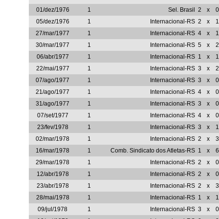
01/dez/1976
1
Sel. Brasil
2
x
0
05/dez/1976
1
Internacional-RS
2
x
1
27/mar/1977
1
Internacional-RS
4
x
1
30/mar/1977
1
Internacional-RS
5
x
2
06/abr/1977
1
Internacional-RS
1
x
1
22/mai/1977
1
Internacional-RS
3
x
2
07/ago/1977
1
Internacional-RS
3
x
0
21/ago/1977
1
Internacional-RS
4
x
0
31/ago/1977
1
Internacional-RS
3
x
0
07/set/1977
1
Internacional-RS
4
x
0
23/fev/1978
1
Internacional-RS
3
x
1
02/mar/1978
1
Internacional-RS
2
x
3
16/mar/1978
1
Comb. Sindicato dos Atletas-RS
1
x
6
29/mar/1978
1
Internacional-RS
2
x
0
12/abr/1978
1
Internacional-RS
2
x
0
23/abr/1978
1
Internacional-RS
2
x
3
28/mai/1978
1
Internacional-RS
1
x
1
09/jul/1978
1
Internacional-RS
3
x
0