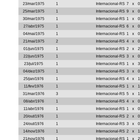
23/mar/1975
1
Internacional-RS
7
x
0
25/mar/1975
1
Internacional-RS
9
x
0
30/mar/1975
1
Internacional-RS
1
x
0
27/abr/1975
1
Internacional-RS
6
x
0
04/mai/1975
1
Internacional-RS
1
x
0
21/mai/1975
2
Internacional-RS
4
x
0
01/jun/1975
1
Internacional-RS
2
x
2
22/jun/1975
1
Internacional-RS
3
x
0
23/jul/1975
1
Internacional-RS
1
x
3
04/dez/1975
1
Internacional-RS
3
x
0
25/jan/1976
1
Internacional-RS
4
x
1
11/fev/1976
1
Internacional-RS
1
x
1
31/mar/1976
3
Internacional-RS
5
x
1
08/abr/1976
1
Internacional-RS
4
x
0
11/abr/1976
1
Internacional-RS
1
x
0
20/out/1976
1
Internacional-RS
2
x
0
24/out/1976
1
Internacional-RS
3
x
0
14/nov/1976
1
Internacional-RS
2
x
1
21/nov/1976
1
Internacional-RS
1
x
2