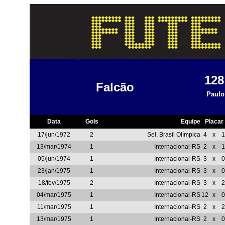
12
Falcão
Paulo
Data
Gols
Equipe
Placar
17/jun/1972
2
Sel. Brasil Olímpica
4
x
1
13/mar/1974
1
Internacional-RS
2
x
1
05/jun/1974
1
Internacional-RS
3
x
0
23/jan/1975
1
Internacional-RS
3
x
0
18/fev/1975
2
Internacional-RS
3
x
2
04/mar/1975
1
Internacional-RS
12
x
0
11/mar/1975
1
Internacional-RS
2
x
2
13/mar/1975
1
Internacional-RS
2
x
0