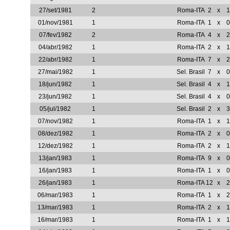
27/set/1981
2
Roma-ITA
2
x
1
01/nov/1981
1
Roma-ITA
1
x
0
07/fev/1982
2
Roma-ITA
4
x
2
04/abr/1982
1
Roma-ITA
2
x
1
22/abr/1982
1
Roma-ITA
7
x
2
27/mai/1982
1
Sel. Brasil
7
x
0
18/jun/1982
1
Sel. Brasil
4
x
1
23/jun/1982
1
Sel. Brasil
4
x
0
05/jul/1982
1
Sel. Brasil
2
x
3
07/nov/1982
1
Roma-ITA
1
x
1
08/dez/1982
1
Roma-ITA
2
x
0
12/dez/1982
1
Roma-ITA
2
x
1
13/jan/1983
1
Roma-ITA
9
x
0
16/jan/1983
1
Roma-ITA
1
x
0
26/jan/1983
1
Roma-ITA
12
x
2
06/mar/1983
1
Roma-ITA
1
x
2
13/mar/1983
1
Roma-ITA
2
x
1
16/mar/1983
1
Roma-ITA
1
x
1