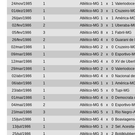
24/nov/1985
1
Atlético-MG
1
x
1
Valeriodoc
01/dez/1985
1
Atlético-MG
3
x
1
Cruzeiro-M
26/jan/1986
1
Atlético-MG
1
x
1
América-M
02/fev/1986
2
Atlético-MG
3
x
1
Uberaba-M
05/fev/1986
3
Atlético-MG
8
x
1
Fabril-MG
26/fev/1986
2
Atlético-MG
4
x
0
Guarani de 
02/mar/1986
1
Atlético-MG
2
x
0
Cruzeiro-M
09/mar/1986
1
Atlético-MG
2
x
0
Esportivo-
12/mar/1986
1
Atlético-MG
4
x
0
XV de Uber
29/mar/1986
1
Atlético-MG
2
x
0
Valeriodoc
02/abr/1986
1
Atlético-MG
4
x
0
Nacional d
06/abr/1986
1
Atlético-MG
1
x
1
América-M
23/abr/1986
1
Atlético-MG
5
x
0
Tupi-MG
01/mai/1986
1
Atlético-MG
4
x
0
Democrata 
04/mai/1986
2
Atlético-MG
6
x
0
Esportivo-
23/mai/1986
3
Atlético-MG
5
x
1
Rio Negro-
15/jun/1986
1
Atlético-MG
4
x
0
Boaviagen
13/jul/1986
1
Atlético-MG
1
x
2
Sel. Acesit
25/jul/1986
1
Atlético-MG
3
x
2
Boldklubbe