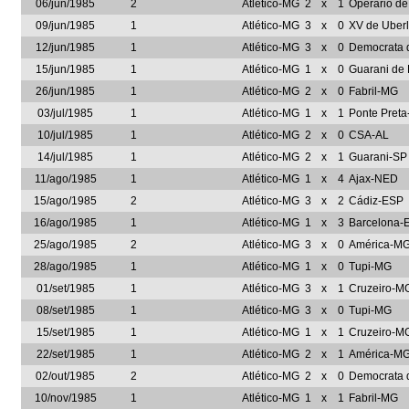
06/jun/1985
2
Atlético-MG
2
x
1
Operário d
09/jun/1985
1
Atlético-MG
3
x
0
XV de Uber
12/jun/1985
1
Atlético-MG
3
x
0
Democrata 
15/jun/1985
1
Atlético-MG
1
x
0
Guarani de 
26/jun/1985
1
Atlético-MG
2
x
0
Fabril-MG
03/jul/1985
1
Atlético-MG
1
x
1
Ponte Preta
10/jul/1985
1
Atlético-MG
2
x
0
CSA-AL
14/jul/1985
1
Atlético-MG
2
x
1
Guarani-SP
11/ago/1985
1
Atlético-MG
1
x
4
Ajax-NED
15/ago/1985
2
Atlético-MG
3
x
2
Cádiz-ESP
16/ago/1985
1
Atlético-MG
1
x
3
Barcelona-
25/ago/1985
2
Atlético-MG
3
x
0
América-M
28/ago/1985
1
Atlético-MG
1
x
0
Tupi-MG
01/set/1985
1
Atlético-MG
3
x
1
Cruzeiro-M
08/set/1985
1
Atlético-MG
3
x
0
Tupi-MG
15/set/1985
1
Atlético-MG
1
x
1
Cruzeiro-M
22/set/1985
1
Atlético-MG
2
x
1
América-M
02/out/1985
2
Atlético-MG
2
x
0
Democrata 
10/nov/1985
1
Atlético-MG
1
x
1
Fabril-MG