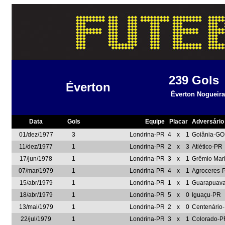
239
Gols
Éverton
Éverton Nogueira
Data
Gols
Equipe
Placar
Adversário
01/dez/1977
3
Londrina-PR
4
x
1
Goiânia-GO
11/dez/1977
1
Londrina-PR
2
x
3
Atlético-PR
17/jun/1978
1
Londrina-PR
3
x
1
Grêmio Mar
07/mar/1979
1
Londrina-PR
4
x
1
Agroceres-
15/abr/1979
1
Londrina-PR
1
x
1
Guarapuav
18/abr/1979
1
Londrina-PR
5
x
0
Iguaçu-PR
13/mai/1979
1
Londrina-PR
2
x
0
Centenário
22/jul/1979
1
Londrina-PR
3
x
1
Colorado-P