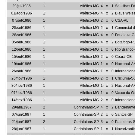
29/jul/1986
1
Atlético-MG
4
x
1
Sel. Ilhas F
01/ago/1986
1
Atlético-MG
4
x
2
Blaus Weis
07/set/1986
1
Atlético-MG
2
x
0
CSA-AL
25/set/1986
1
Atlético-MG
2
x
1
Comercial 
28/set/1986
1
Atlético-MG
4
x
0
Fortaleza-C
05/out/1986
1
Atlético-MG
4
x
2
Botafogo-R
12/out/1986
1
Atlético-MG
1
x
0
Rio Branco
15/out/1986
1
Atlético-MG
2
x
0
Ceará-CE
19/out/1986
1
Atlético-MG
1
x
0
Nacional-A
26/out/1986
1
Atlético-MG
1
x
0
Internacion
26/nov/1986
1
Atlético-MG
2
x
1
Criciúma-S
30/nov/1986
1
Atlético-MG
1
x
2
Nacional-A
07/dez/1986
1
Atlético-MG
1
x
0
Vasco da G
14/dez/1986
1
Atlético-MG
2
x
0
Internacion
29/abr/1987
2
Corinthians-SP
4
x
2
Bandeirante
07/jun/1987
1
Corinthians-SP
2
x
0
Santos-SP
21/jun/1987
2
Corinthians-SP
3
x
0
Palmeiras-
28/jun/1987
1
Corinthians-SP
1
x
1
Novorizonti