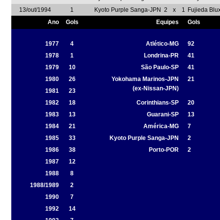
13/out/1994
1
Kyoto Purple Sanga-JPN
2
x
1
Fujieda Blu
Ano
Gols
Equipes
Gols
1977
4
Atlético-MG
92
1978
1
Londrina-PR
41
1979
10
São Paulo-SP
41
1980
26
Yokohama Marinos-JPN
21
(ex-Nissan-JPN)
1981
23
1982
18
Corinthians-SP
20
1983
13
Guarani-SP
13
1984
21
América-MG
7
1985
33
Kyoto Purple Sanga-JPN
2
1986
38
Porto-POR
2
1987
12
1988
8
1988/1989
2
1990
7
1992
14