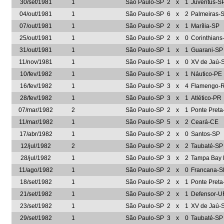
30/set/1981
1
São Paulo-SP
2
x
1
Juventus-S
04/out/1981
1
São Paulo-SP
6
x
2
Palmeiras-
07/out/1981
1
São Paulo-SP
2
x
1
Marília-SP
25/out/1981
1
São Paulo-SP
2
x
0
Corinthians
31/out/1981
1
São Paulo-SP
1
x
1
Guarani-SP
11/nov/1981
1
São Paulo-SP
1
x
0
XV de Jaú-
10/fev/1982
1
São Paulo-SP
1
x
1
Náutico-PE
16/fev/1982
1
São Paulo-SP
3
x
4
Flamengo-
28/fev/1982
1
São Paulo-SP
3
x
1
Atlético-PR
07/mar/1982
2
São Paulo-SP
2
x
1
Ponte Preta
11/mar/1982
1
São Paulo-SP
5
x
2
Ceará-CE
17/abr/1982
1
São Paulo-SP
2
x
0
Santos-SP
12/jul/1982
2
São Paulo-SP
2
x
2
Taubaté-SP
28/jul/1982
1
São Paulo-SP
3
x
2
Tampa Bay
11/ago/1982
1
São Paulo-SP
2
x
0
Francana-S
18/set/1982
1
São Paulo-SP
2
x
1
Ponte Preta
21/set/1982
1
São Paulo-SP
2
x
1
Defensor-
23/set/1982
1
São Paulo-SP
2
x
1
XV de Jaú-
29/set/1982
1
São Paulo-SP
3
x
0
Taubaté-SP