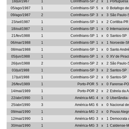
18/jul/1987
1
Corinthians-SP
2
x
1
Portuguesa
05/ago/1987
1
Corinthians-SP
5
x
0
Botafogo de
09/ago/1987
2
Corinthians-SP
3
x
3
São Paulo-
23/set/1987
1
Corinthians-SP
1
x
2
Coritiba-PR
18/out/1987
1
Corinthians-SP
1
x
0
Internacion
21/fev/1988
1
Corinthians-SP
1
x
0
Santos-SP
06/mar/1988
1
Corinthians-SP
1
x
1
Noroeste-S
08/mai/1988
1
Corinthians-SP
1
x
0
Santo Andr
05/jun/1988
1
Corinthians-SP
1
x
0
XV de Pirac
26/jun/1988
2
Corinthians-SP
2
x
2
São Paulo-
03/jul/1988
1
Corinthians-SP
3
x
2
Santos-SP
17/jul/1988
1
Corinthians-SP
2
x
0
Santos-SP
26/fev/1989
1
Porto-POR
5
x
0
Farense-P
14/mai/1989
1
Porto-POR
2
x
2
Estrela da
22/abr/1990
1
América-MG
4
x
0
Uberlândia
25/abr/1990
3
América-MG
6
x
0
Nacional d
09/mai/1990
1
América-MG
2
x
0
Pouso Aleg
12/mai/1990
1
América-MG
3
x
1
Democrata 
30/mai/1990
1
América-MG
3
x
1
Caldense-