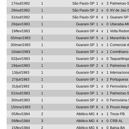
17/out/1982
1
São Paulo-SP
1
x
3
Palmeiras-
28/out/1982
1
São Paulo-SP
2
x
0
XV de Jaú-
31/out/1982
1
São Paulo-SP
6
x
1
Guarani-SP
26/jan/1983
1
Guarani-SP
1
x
0
Uberaba-M
19/fev/1983
1
Guarani-SP
4
x
1
Volta Redo
05/mar/1983
1
Guarani-SP
5
x
1
Maranhão-
30/mar/1983
1
Guarani-SP
1
x
1
Comercial 
10/abr/1983
1
Guarani-SP
1
x
1
Corinthians
02/jun/1983
1
Guarani-SP
1
x
0
Taquariting
19/jun/1983
1
Guarani-SP
2
x
1
Palmeiras-
13/jul/1983
1
Guarani-SP
3
x
1
Internacion
27/jul/1983
1
Guarani-SP
1
x
2
Portuguesa
31/jul/1983
1
Guarani-SP
1
x
0
Ferroviária
01/out/1983
1
Guarani-SP
1
x
1
Palmeiras-
30/out/1983
1
Guarani-SP
2
x
0
Ferroviária
15/nov/1983
1
Guarani-SP
6
x
0
Pouso Aleg
05/fev/1984
2
Atlético-MG
4
x
1
Treze-PB
09/fev/1984
3
Atlético-MG
4
x
0
CRB-AL
15/fev/1984
2
Atlético-MG
6
x
0
Bahia-BA