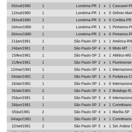
05/out/1980
1
Londrina-PR
1
x
1
Cascavel-P
12/out/1980
1
Londrina-PR
1
x
0
Grêmio Mar
26/out/1980
1
Londrina-PR
3
x
0
Coritiba-PR
16/nov/1980
1
Londrina-PR
1
x
1
Pinheiros-
30/nov/1980
1
Londrina-PR
2
x
0
Pinheiros-
21/jan/1981
1
São Paulo-SP
1
x
1
América-R
24/jan/1981
2
São Paulo-SP
4
x
0
Mixto-MT
15/fev/1981
1
São Paulo-SP
2
x
1
Atlético-MG
21/fev/1981
1
São Paulo-SP
2
x
1
Fluminense
12/mar/1981
1
São Paulo-SP
1
x
1
Internacion
04/abr/1981
1
São Paulo-SP
1
x
0
Fortaleza-C
16/abr/1981
1
São Paulo-SP
1
x
0
Internacion
26/abr/1981
2
São Paulo-SP
3
x
2
Botafogo-R
25/jun/1981
1
São Paulo-SP
3
x
0
Internacion
28/jun/1981
1
São Paulo-SP
2
x
1
Corinthians
05/jul/1981
2
São Paulo-SP
4
x
1
Marília-SP
04/ago/1981
1
São Paulo-SP
1
x
1
Corinthians
22/set/1981
2
São Paulo-SP
5
x
1
Sel. Arábia 