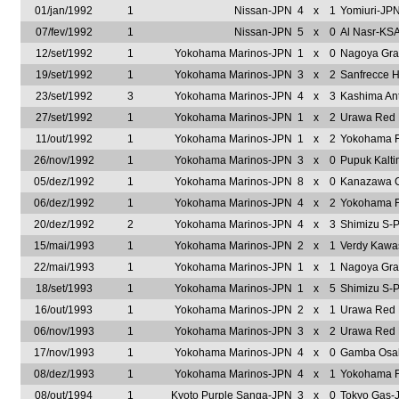
01/jan/1992
1
Nissan-JPN
4
x
1
Yomiuri-JP
07/fev/1992
1
Nissan-JPN
5
x
0
Al Nasr-KS
12/set/1992
1
Yokohama Marinos-JPN
1
x
0
Nagoya Gra
19/set/1992
1
Yokohama Marinos-JPN
3
x
2
Sanfrecce H
23/set/1992
3
Yokohama Marinos-JPN
4
x
3
Kashima An
27/set/1992
1
Yokohama Marinos-JPN
1
x
2
Urawa Red
11/out/1992
1
Yokohama Marinos-JPN
1
x
2
Yokohama F
26/nov/1992
1
Yokohama Marinos-JPN
3
x
0
Pupuk Kalt
05/dez/1992
1
Yokohama Marinos-JPN
8
x
0
Kanazawa 
06/dez/1992
1
Yokohama Marinos-JPN
4
x
2
Yokohama F
20/dez/1992
2
Yokohama Marinos-JPN
4
x
3
Shimizu S-
15/mai/1993
1
Yokohama Marinos-JPN
2
x
1
Verdy Kawa
22/mai/1993
1
Yokohama Marinos-JPN
1
x
1
Nagoya Gra
18/set/1993
1
Yokohama Marinos-JPN
1
x
5
Shimizu S-
16/out/1993
1
Yokohama Marinos-JPN
2
x
1
Urawa Red
06/nov/1993
1
Yokohama Marinos-JPN
3
x
2
Urawa Red
17/nov/1993
1
Yokohama Marinos-JPN
4
x
0
Gamba Osa
08/dez/1993
1
Yokohama Marinos-JPN
4
x
1
Yokohama F
08/out/1994
1
Kyoto Purple Sanga-JPN
3
x
0
Tokyo Gas-