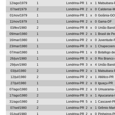
12/ago/1979
1
Londrina-PR
1
x
1
Matsubara-
07/set/1979
2
Londrina-PR
2
x
0
Caldense-
01/nov/1979
1
Londrina-PR
1
x
0
Goiânia-GO
11/nov/1979
1
Londrina-PR
2
x
0
Gama-DF
03/fev/1980
2
Londrina-PR
8
x
0
União Band
09/mar/1980
1
Londrina-PR
2
x
1
Brasil de P
16/mar/1980
1
Londrina-PR
2
x
0
Juventude-
23/mar/1980
1
Londrina-PR
3
x
1
Chapecoen
07/mai/1980
1
Londrina-PR
1
x
0
Botafogo de
26/jun/1980
1
Londrina-PR
3
x
0
Rio Branco
29/jun/1980
1
Londrina-PR
3
x
4
União Band
03/jul/1980
2
Londrina-PR
2
x
1
Matsubara-
12/jul/1980
2
Londrina-PR
2
x
1
Atlético-PR
27/jul/1980
1
Londrina-PR
2
x
0
Iguaçu-PR
07/ago/1980
1
Londrina-PR
2
x
0
Umuarama
17/ago/1980
2
Londrina-PR
3
x
1
Apucarana
31/ago/1980
2
Londrina-PR
5
x
1
Cascavel-P
07/set/1980
2
Londrina-PR
2
x
1
Grêmio Mar
01/out/1980
1
Londrina-PR
2
x
0
Pinheiros-