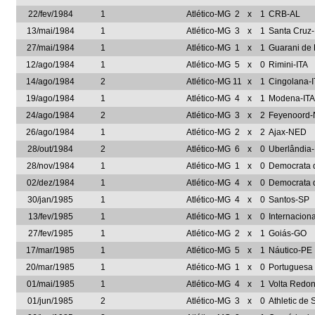
22/fev/1984
1
Atlético-MG
2
x
1
CRB-AL
13/mai/1984
1
Atlético-MG
3
x
1
Santa Cruz
27/mai/1984
1
Atlético-MG
1
x
1
Guarani de 
12/ago/1984
1
Atlético-MG
5
x
0
Rimini-ITA
14/ago/1984
2
Atlético-MG
11
x
1
Cingolana-I
19/ago/1984
1
Atlético-MG
4
x
1
Modena-ITA
24/ago/1984
2
Atlético-MG
3
x
2
Feyenoord
26/ago/1984
1
Atlético-MG
2
x
2
Ajax-NED
28/out/1984
2
Atlético-MG
6
x
0
Uberlândia
28/nov/1984
1
Atlético-MG
1
x
0
Democrata 
02/dez/1984
1
Atlético-MG
4
x
0
Democrata 
30/jan/1985
1
Atlético-MG
4
x
0
Santos-SP
13/fev/1985
1
Atlético-MG
1
x
0
Internacion
27/fev/1985
1
Atlético-MG
2
x
1
Goiás-GO
17/mar/1985
1
Atlético-MG
5
x
1
Náutico-PE
20/mar/1985
1
Atlético-MG
1
x
0
Portuguesa
01/mai/1985
1
Atlético-MG
4
x
1
Volta Redo
01/jun/1985
2
Atlético-MG
3
x
0
Athletic de