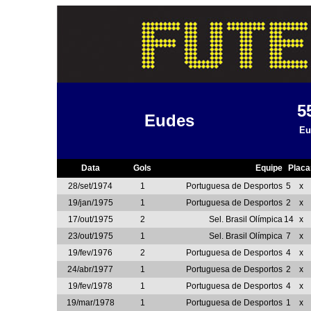
5
Eudes
Eu
Data
Gols
Equipe
Placa
28/set/1974
1
Portuguesa de Desportos
5
x
19/jan/1975
1
Portuguesa de Desportos
2
x
17/out/1975
2
Sel. Brasil Olímpica
14
x
23/out/1975
1
Sel. Brasil Olímpica
7
x
19/fev/1976
2
Portuguesa de Desportos
4
x
24/abr/1977
1
Portuguesa de Desportos
2
x
19/fev/1978
1
Portuguesa de Desportos
4
x
19/mar/1978
1
Portuguesa de Desportos
1
x