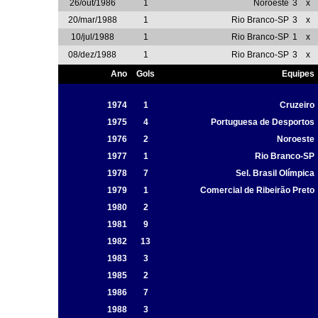
26/out/1986
1
Noroeste
3
x
20/mar/1988
1
Rio Branco-SP
3
x
10/jul/1988
1
Rio Branco-SP
1
x
08/dez/1988
1
Rio Branco-SP
3
x
Ano
Gols
Equipes
1974
1
Cruzeiro
1975
4
Portuguesa de Desportos
1976
2
Noroeste
1977
1
Rio Branco-SP
1978
7
Sel. Brasil Olímpica
1979
1
Comercial de Ribeirão Preto
1980
2
1981
9
1982
13
1983
3
1985
2
1986
7
1988
3