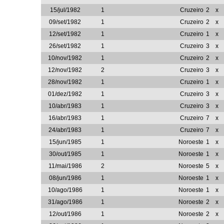
15/jul/1982
1
Cruzeiro
2
x
09/set/1982
1
Cruzeiro
2
x
12/set/1982
1
Cruzeiro
1
x
26/set/1982
1
Cruzeiro
3
x
10/nov/1982
1
Cruzeiro
2
x
12/nov/1982
2
Cruzeiro
3
x
28/nov/1982
1
Cruzeiro
1
x
01/dez/1982
1
Cruzeiro
3
x
10/abr/1983
1
Cruzeiro
3
x
16/abr/1983
1
Cruzeiro
7
x
24/abr/1983
1
Cruzeiro
7
x
15/jun/1985
1
Noroeste
1
x
30/out/1985
1
Noroeste
1
x
11/mai/1986
2
Noroeste
5
x
08/jun/1986
1
Noroeste
1
x
10/ago/1986
1
Noroeste
1
x
31/ago/1986
1
Noroeste
2
x
12/out/1986
1
Noroeste
2
x