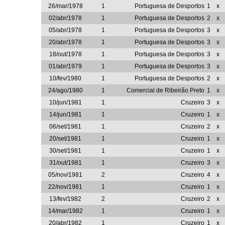
26/mar/1978
1
Portuguesa de Desportos
1
x
02/abr/1978
1
Portuguesa de Desportos
2
x
05/abr/1978
1
Portuguesa de Desportos
3
x
20/abr/1978
1
Portuguesa de Desportos
3
x
18/out/1978
1
Portuguesa de Desportos
3
x
01/abr/1979
1
Portuguesa de Desportos
3
x
10/fev/1980
1
Portuguesa de Desportos
2
x
24/ago/1980
1
Comercial de Ribeirão Preto
1
x
10/jun/1981
1
Cruzeiro
3
x
14/jun/1981
1
Cruzeiro
1
x
06/set/1981
1
Cruzeiro
2
x
20/set/1981
1
Cruzeiro
1
x
30/set/1981
1
Cruzeiro
1
x
31/out/1981
1
Cruzeiro
3
x
05/nov/1981
2
Cruzeiro
4
x
22/nov/1981
1
Cruzeiro
1
x
13/fev/1982
2
Cruzeiro
2
x
14/mar/1982
1
Cruzeiro
1
x
20/abr/1982
1
Cruzeiro
1
x