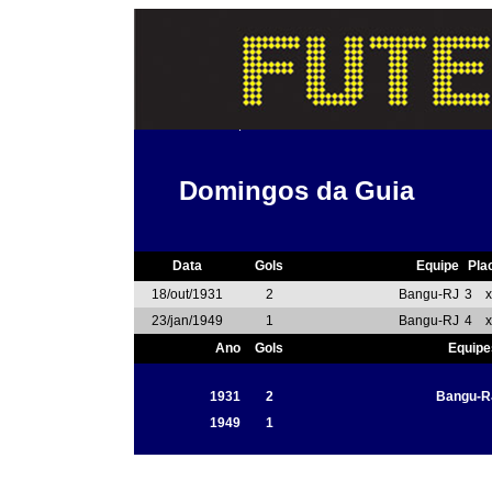
Domingos da Guia
Data
Gols
Equipe
Pla
18/out/1931
2
Bangu-RJ
3
x
23/jan/1949
1
Bangu-RJ
4
x
Ano
Gols
Equipe
1931
2
Bangu-R
1949
1