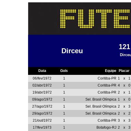
12
Dirceu
Dirce
Data
Gols
Equipe
Placar
06/fev/1972
1
Coritiba-PR
1
x
1
02/abr/1972
1
Coritiba-PR
4
x
0
19/abr/1972
1
Coritiba-PR
2
x
1
09/ago/1972
1
Sel. Brasil Olímpica
1
x
0
27/ago/1972
1
Sel. Brasil Olímpica
2
x
3
29/ago/1972
1
Sel. Brasil Olímpica
2
x
2
21/out/1972
1
Coritiba-PR
3
x
3
17/fev/1973
1
Botafogo-RJ
2
x
3