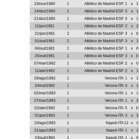
23/nov/1980
1
Atlético de Madrid-ESP
1
x
1
14/dez/1980
2
Atlético de Madrid-ESP
3
x
1
21/dez/1980
1
Atlético de Madrid-ESP
3
x
1
11/jan/1981
1
Atlético de Madrid-ESP
2
x
2
21/jan/1981
2
Atlético de Madrid-ESP
3
x
0
01/out/1981
2
Atlético de Madrid-ESP
3
x
1
04/out/1981
1
Atlético de Madrid-ESP
1
x
0
25/out/1981
1
Atlético de Madrid-ESP
3
x
0
07/mar/1982
1
Atlético de Madrid-ESP
2
x
0
11/abr/1982
1
Atlético de Madrid-ESP
2
x
1
29/ago/1982
1
Verona-ITA
1
x
1
24/out/1982
1
Verona-ITA
3
x
1
02/mar/1983
1
Verona-ITA
1
x
1
27/mar/1983
1
Verona-ITA
1
x
2
02/abr/1983
1
Verona-ITA
5
x
0
01/jun/1983
1
Verona-ITA
3
x
3
10/ago/1983
1
Napoli-ITA
12
x
2
31/ago/1983
1
Napoli-ITA
1
x
1
23/out/1983
1
Napoli-ITA
1
x
0