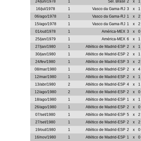
24/jun/1978
1
Sel. Brasil
2
x
1
16/jul/1978
1
Vasco da Gama-RJ
3
x
1
06/ago/1978
1
Vasco da Gama-RJ
1
x
2
15/ago/1978
1
Vasco da Gama-RJ
1
x
2
01/out/1978
1
América-MEX
3
x
0
25/jan/1979
1
América-MEX
6
x
1
27/jan/1980
1
Atlético de Madrid-ESP
2
x
1
30/jan/1980
1
Atlético de Madrid-ESP
2
x
1
24/fev/1980
1
Atlético de Madrid-ESP
3
x
2
08/mar/1980
1
Atlético de Madrid-ESP
2
x
4
12/mar/1980
1
Atlético de Madrid-ESP
2
x
1
13/abr/1980
2
Atlético de Madrid-ESP
4
x
1
12/ago/1980
2
Atlético de Madrid-ESP
2
x
0
18/ago/1980
1
Atlético de Madrid-ESP
1
x
1
26/ago/1980
1
Atlético de Madrid-ESP
2
x
0
07/set/1980
1
Atlético de Madrid-ESP
5
x
2
27/set/1980
1
Atlético de Madrid-ESP
2
x
2
19/out/1980
1
Atlético de Madrid-ESP
2
x
0
16/nov/1980
1
Atlético de Madrid-ESP
1
x
0