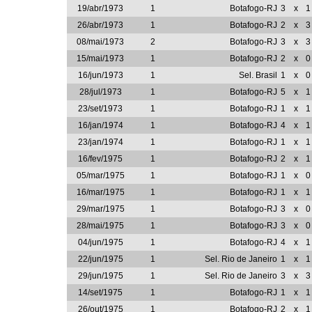
19/abr/1973
1
Botafogo-RJ
3
x
1
26/abr/1973
1
Botafogo-RJ
2
x
3
08/mai/1973
2
Botafogo-RJ
3
x
3
15/mai/1973
1
Botafogo-RJ
2
x
0
16/jun/1973
1
Sel. Brasil
1
x
0
28/jul/1973
1
Botafogo-RJ
5
x
1
23/set/1973
1
Botafogo-RJ
1
x
1
16/jan/1974
1
Botafogo-RJ
4
x
1
23/jan/1974
1
Botafogo-RJ
1
x
1
16/fev/1975
1
Botafogo-RJ
2
x
1
05/mar/1975
1
Botafogo-RJ
1
x
0
16/mar/1975
1
Botafogo-RJ
1
x
1
29/mar/1975
1
Botafogo-RJ
3
x
0
28/mai/1975
1
Botafogo-RJ
3
x
0
04/jun/1975
1
Botafogo-RJ
4
x
1
22/jun/1975
1
Sel. Rio de Janeiro
1
x
1
29/jun/1975
1
Sel. Rio de Janeiro
3
x
3
14/set/1975
1
Botafogo-RJ
1
x
1
26/out/1975
1
Botafogo-RJ
2
x
1