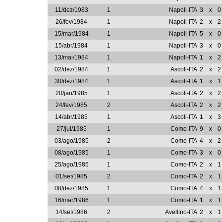
11/dez/1983
1
Napoli-ITA
3
x
0
26/fev/1984
1
Napoli-ITA
2
x
2
15/mar/1984
1
Napoli-ITA
5
x
0
15/abr/1984
1
Napoli-ITA
3
x
0
13/mai/1984
1
Napoli-ITA
1
x
2
02/dez/1984
1
Ascoli-ITA
2
x
2
30/dez/1984
1
Ascoli-ITA
1
x
1
20/jan/1985
1
Ascoli-ITA
2
x
2
24/fev/1985
2
Ascoli-ITA
2
x
2
14/abr/1985
1
Ascoli-ITA
1
x
3
27/jul/1985
1
Como-ITA
9
x
0
03/ago/1985
2
Como-ITA
4
x
2
08/ago/1985
1
Como-ITA
3
x
0
25/ago/1985
1
Como-ITA
2
x
1
01/set/1985
2
Como-ITA
2
x
1
08/dez/1985
1
Como-ITA
4
x
1
16/mar/1986
1
Como-ITA
1
x
1
14/set/1986
2
Avellino-ITA
2
x
1