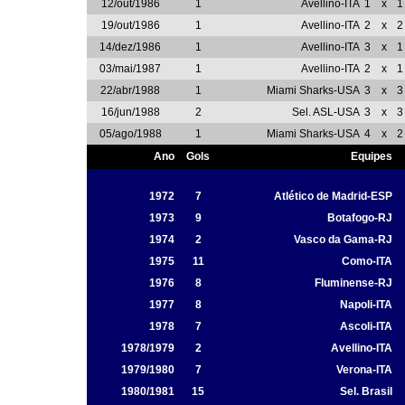
12/out/1986
1
Avellino-ITA
1
x
1
19/out/1986
1
Avellino-ITA
2
x
2
14/dez/1986
1
Avellino-ITA
3
x
1
03/mai/1987
1
Avellino-ITA
2
x
1
22/abr/1988
1
Miami Sharks-USA
3
x
3
16/jun/1988
2
Sel. ASL-USA
3
x
3
05/ago/1988
1
Miami Sharks-USA
4
x
2
Ano
Gols
Equipes
1972
7
Atlético de Madrid-ESP
1973
9
Botafogo-RJ
1974
2
Vasco da Gama-RJ
1975
11
Como-ITA
1976
8
Fluminense-RJ
1977
8
Napoli-ITA
1978
7
Ascoli-ITA
1978/1979
2
Avellino-ITA
1979/1980
7
Verona-ITA
1980/1981
15
Sel. Brasil