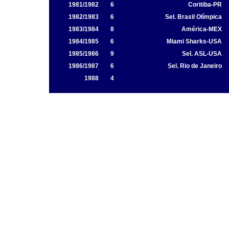
1981/1982
6
Coritiba-PR
1982/1983
6
Sel. Brasil Olímpica
1983/1984
8
América-MEX
1984/1985
6
Miami Sharks-USA
1985/1986
9
Sel. ASL-USA
1986/1987
6
Sel. Rio de Janeiro
1988
4