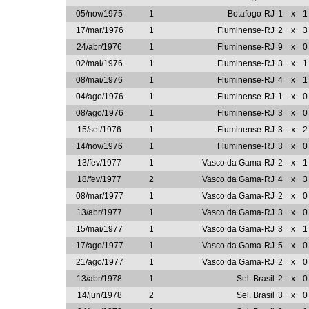
05/nov/1975
1
Botafogo-RJ
1
x
1
17/mar/1976
1
Fluminense-RJ
2
x
3
24/abr/1976
1
Fluminense-RJ
9
x
0
02/mai/1976
1
Fluminense-RJ
3
x
1
08/mai/1976
1
Fluminense-RJ
4
x
1
04/ago/1976
1
Fluminense-RJ
1
x
0
08/ago/1976
1
Fluminense-RJ
3
x
0
15/set/1976
1
Fluminense-RJ
3
x
2
14/nov/1976
1
Fluminense-RJ
3
x
0
13/fev/1977
1
Vasco da Gama-RJ
2
x
1
18/fev/1977
2
Vasco da Gama-RJ
4
x
3
08/mar/1977
1
Vasco da Gama-RJ
2
x
0
13/abr/1977
1
Vasco da Gama-RJ
3
x
0
15/mai/1977
1
Vasco da Gama-RJ
3
x
1
17/ago/1977
1
Vasco da Gama-RJ
5
x
0
21/ago/1977
1
Vasco da Gama-RJ
2
x
0
13/abr/1978
1
Sel. Brasil
2
x
0
14/jun/1978
2
Sel. Brasil
3
x
0