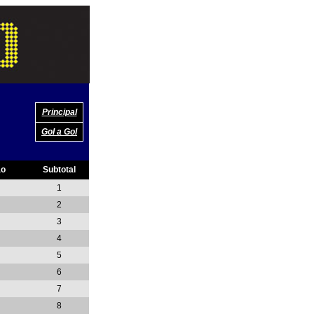
Principal
Gol a Gol
ão
Subtotal
1
2
3
4
5
6
7
8