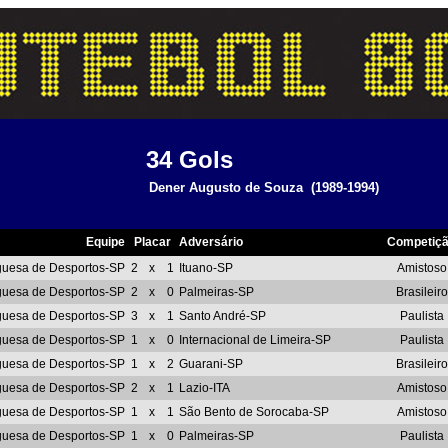
34
Gols
Dener Augusto de Souza
(1989-1994)
Equipe
Placar
Adversário
Competiç
guesa de Desportos-SP
2
x
1
Ituano-SP
Amistoso
guesa de Desportos-SP
2
x
0
Palmeiras-SP
Brasileiro
guesa de Desportos-SP
3
x
1
Santo André-SP
Paulista
guesa de Desportos-SP
1
x
0
Internacional de Limeira-SP
Paulista
guesa de Desportos-SP
1
x
2
Guarani-SP
Brasileiro
guesa de Desportos-SP
2
x
1
Lazio-ITA
Amistoso
guesa de Desportos-SP
1
x
1
São Bento de Sorocaba-SP
Amistoso
guesa de Desportos-SP
1
x
0
Palmeiras-SP
Paulista