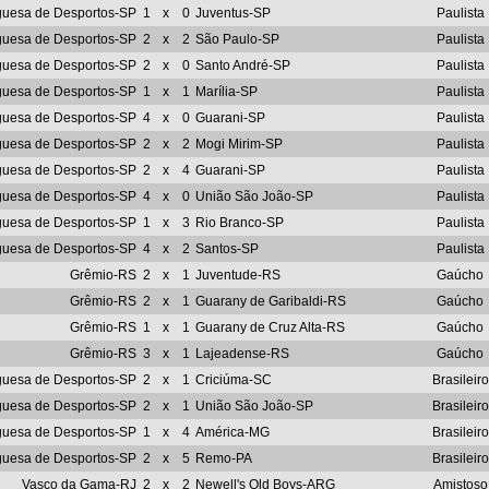
guesa de Desportos-SP
1
x
0
Juventus-SP
Paulista
guesa de Desportos-SP
2
x
2
São Paulo-SP
Paulista
guesa de Desportos-SP
2
x
0
Santo André-SP
Paulista
guesa de Desportos-SP
1
x
1
Marília-SP
Paulista
guesa de Desportos-SP
4
x
0
Guarani-SP
Paulista
guesa de Desportos-SP
2
x
2
Mogi Mirim-SP
Paulista
guesa de Desportos-SP
2
x
4
Guarani-SP
Paulista
guesa de Desportos-SP
4
x
0
União São João-SP
Paulista
guesa de Desportos-SP
1
x
3
Rio Branco-SP
Paulista
guesa de Desportos-SP
4
x
2
Santos-SP
Paulista
Grêmio-RS
2
x
1
Juventude-RS
Gaúcho
Grêmio-RS
2
x
1
Guarany de Garibaldi-RS
Gaúcho
Grêmio-RS
1
x
1
Guarany de Cruz Alta-RS
Gaúcho
Grêmio-RS
3
x
1
Lajeadense-RS
Gaúcho
guesa de Desportos-SP
2
x
1
Criciúma-SC
Brasileiro
guesa de Desportos-SP
2
x
1
União São João-SP
Brasileiro
guesa de Desportos-SP
1
x
4
América-MG
Brasileiro
guesa de Desportos-SP
2
x
5
Remo-PA
Brasileiro
Vasco da Gama-RJ
2
x
2
Newell's Old Boys-ARG
Amistoso