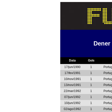
Dener
Data
Gols
17/jun/1990
1
Portu
17/fev/1991
1
Portu
10/nov/1991
1
Portu
13/nov/1991
1
Portu
22/mar/1992
1
Portu
07/jun/1992
1
Portu
10/jun/1992
1
Portu
02/ago/1992
1
Portu