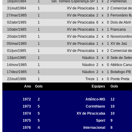
16/jun/1984
1
Sel. Torneio Esperança-SP
1
x
2
Palmeiras
31/out/1984
1
XV de Piracicaba
1
x
2
Comercial de
27/mar/1985
1
XV de Piracicaba
2
x
3
Ferroviário I
02/abr/1985
1
XV de Piracicaba
6
x
0
Dois de Abri
10/abr/1985
1
XV de Piracicaba
1
x
1
Francana
20/abr/1985
1
XV de Piracicaba
2
x
0
Novorizontin
05/mai/1985
1
XV de Piracicaba
1
x
1
XV de Jaú
01/jun/1985
1
XV de Piracicaba
1
x
2
Comercial de
13/jun/1985
1
Náutico
3
x
0
Sete de Set
14/nov/1985
1
Náutico
2
x
0
Atlético Caru
17/dez/1985
1
Náutico
2
x
1
Botafogo-PB
22/out/1986
1
Treze
1
x
0
Ponte Preta
Ano
Gols
Equipes
Gols
1972
2
Atlético-MG
12
1973
5
Corinthians
10
1974
5
XV de Piracicaba
10
1975
5
Sport
9
1976
4
Internacional
8