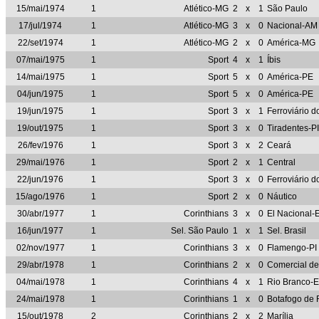
15/mai/1974
1
Atlético-MG
2
x
1
São Paulo
17/jul/1974
1
Atlético-MG
3
x
0
Nacional-AM
22/set/1974
1
Atlético-MG
2
x
0
América-MG
07/mai/1975
1
Sport
4
x
1
Íbis
14/mai/1975
1
Sport
5
x
0
América-PE
04/jun/1975
1
Sport
5
x
0
América-PE
19/jun/1975
1
Sport
3
x
1
Ferroviário d
19/out/1975
1
Sport
3
x
0
Tiradentes-PI
26/fev/1976
1
Sport
3
x
2
Ceará
29/mai/1976
1
Sport
2
x
1
Central
22/jun/1976
1
Sport
3
x
0
Ferroviário d
15/ago/1976
1
Sport
2
x
0
Náutico
30/abr/1977
1
Corinthians
3
x
0
El Nacional
16/jun/1977
1
Sel. São Paulo
1
x
1
Sel. Brasil
02/nov/1977
1
Corinthians
3
x
0
Flamengo-PI
29/abr/1978
1
Corinthians
2
x
0
Comercial d
04/mai/1978
1
Corinthians
4
x
1
Rio Branco-
24/mai/1978
1
Corinthians
1
x
0
Botafogo de 
15/out/1978
2
Corinthians
2
x
2
Marília