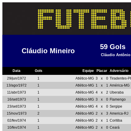
59
Gols
Cláudio Mineiro
Cláudio Antônio
Data
Gols
Equipe
Placar
Adversário
29/jun/1972
1
Atlético-MG
3
x
0
Tiradentes-PI
13/ago/1972
1
Atlético-MG
1
x
1
América-MG
11/abr/1973
1
Atlético-MG
4
x
2
Uberaba
16/set/1973
1
Atlético-MG
3
x
0
Flamengo
23/set/1973
1
Atlético-MG
4
x
0
Sergipe
15/nov/1973
2
Atlético-MG
2
x
3
America-RJ
02/fev/1974
1
Atlético-MG
2
x
1
Coritiba
10/fev/1974
1
Atlético-MG
2
x
0
Ceará