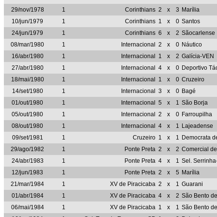
29/nov/1978
1
Corinthians
2
x
3
Marília
10/jun/1979
1
Corinthians
1
x
0
Santos
24/jun/1979
1
Corinthians
6
x
2
Sãocarlense
08/mar/1980
1
Internacional
2
x
0
Náutico
16/abr/1980
1
Internacional
1
x
2
Galícia-VEN
27/abr/1980
1
Internacional
4
x
0
Deportivo Tá
18/mai/1980
1
Internacional
1
x
0
Cruzeiro
14/set/1980
1
Internacional
3
x
0
Bagé
01/out/1980
1
Internacional
5
x
1
São Borja
05/out/1980
1
Internacional
2
x
0
Farroupilha
08/out/1980
1
Internacional
4
x
1
Lajeadense
09/set/1981
1
Cruzeiro
1
x
1
Democrata d
29/ago/1982
1
Ponte Preta
2
x
2
Comercial de
24/abr/1983
1
Ponte Preta
4
x
1
Sel. Serrinh
12/jun/1983
1
Ponte Preta
2
x
5
Marília
21/mar/1984
1
XV de Piracicaba
2
x
1
Guarani
01/abr/1984
1
XV de Piracicaba
4
x
2
São Bento d
06/mai/1984
1
XV de Piracicaba
1
x
1
São Bento d