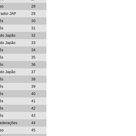
so
28
rador-JAP
29
ês
30
ês
31
 do Japão
32
 do Japão
33
ês
34
ês
35
ês
36
 do Japão
37
ês
38
ês
39
ês
40
ês
41
ês
42
ês
43
ederações
44
so
45