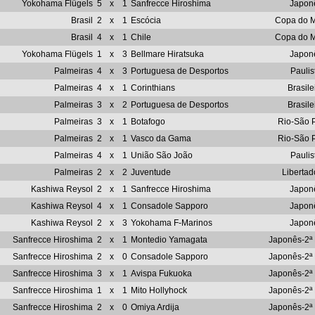
Yokohama Flügels
5
x
1
Sanfrecce Hiroshima
Japon
Brasil
2
x
1
Escócia
Copa do 
Brasil
4
x
1
Chile
Copa do 
Yokohama Flügels
1
x
3
Bellmare Hiratsuka
Japon
Palmeiras
4
x
3
Portuguesa de Desportos
Paulis
Palmeiras
4
x
1
Corinthians
Brasile
Palmeiras
3
x
2
Portuguesa de Desportos
Brasile
Palmeiras
3
x
1
Botafogo
Rio-São 
Palmeiras
2
x
1
Vasco da Gama
Rio-São 
Palmeiras
4
x
1
União São João
Paulis
Palmeiras
2
x
2
Juventude
Libertad
Kashiwa Reysol
2
x
1
Sanfrecce Hiroshima
Japon
Kashiwa Reysol
4
x
1
Consadole Sapporo
Japon
Kashiwa Reysol
2
x
3
Yokohama F-Marinos
Japon
Sanfrecce Hiroshima
2
x
1
Montedio Yamagata
Japonês-2ª 
Sanfrecce Hiroshima
2
x
0
Consadole Sapporo
Japonês-2ª 
Sanfrecce Hiroshima
3
x
1
Avispa Fukuoka
Japonês-2ª 
Sanfrecce Hiroshima
1
x
1
Mito Hollyhock
Japonês-2ª 
Sanfrecce Hiroshima
2
x
0
Omiya Ardija
Japonês-2ª 