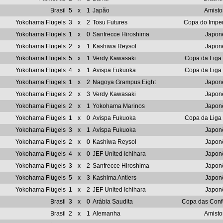
Brasil
5
x
1
Japão
Amisto
Yokohama Flügels
3
x
2
Tosu Futures
Copa do Impe
Yokohama Flügels
1
x
0
Sanfrecce Hiroshima
Japon
Yokohama Flügels
2
x
1
Kashiwa Reysol
Japon
Yokohama Flügels
5
x
1
Verdy Kawasaki
Copa da Liga
Yokohama Flügels
4
x
1
Avispa Fukuoka
Copa da Liga
Yokohama Flügels
1
x
2
Nagoya Grampus Eight
Japon
Yokohama Flügels
2
x
3
Verdy Kawasaki
Japon
Yokohama Flügels
2
x
1
Yokohama Marinos
Japon
Yokohama Flügels
1
x
0
Avispa Fukuoka
Copa da Liga
Yokohama Flügels
3
x
1
Avispa Fukuoka
Japon
Yokohama Flügels
2
x
0
Kashiwa Reysol
Japon
Yokohama Flügels
4
x
0
JEF United Ichihara
Japon
Yokohama Flügels
3
x
2
Sanfrecce Hiroshima
Japon
Yokohama Flügels
5
x
3
Kashima Antlers
Japon
Yokohama Flügels
1
x
2
JEF United Ichihara
Japon
Brasil
3
x
0
Arábia Saudita
Copa das Conf
Brasil
2
x
1
Alemanha
Amisto