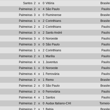
Santos
2
x
0
Vitória
Brasile
Palmeiras
2
x
4
São Paulo
Paulis
Palmeiras
3
x
0
Fluminense
Brasile
Palmeiras
1
x
2
Corinthians
Brasile
Palmeiras
2
x
2
Corinthians
Paulis
Palmeiras
3
x
2
Santo André
Paulis
Palmeiras
3
x
0
Noroeste
Paulis
Palmeiras
3
x
0
São Paulo
Paulis
Palmeiras
1
x
2
Corinthians
Paulis
Palmeiras
2
x
1
Marília
Paulis
Palmeiras
4
x
1
Juventus
Paulis
Palmeiras
1
x
0
Noroeste
Paulis
Palmeiras
4
x
1
Ferrovária
Paulis
Palmeiras
2
x
1
Remo
Brasile
Palmeiras
2
x
0
São Paulo
Brasile
Palmeiras
2
x
0
Ferroviária
Paulis
Palmeiras
4
x
1
Santos
Paulis
Palmeiras
2
x
0
Audax Italiano-CHI
Torneio
Palmeiras
2
x
1
Bahia
Brasile