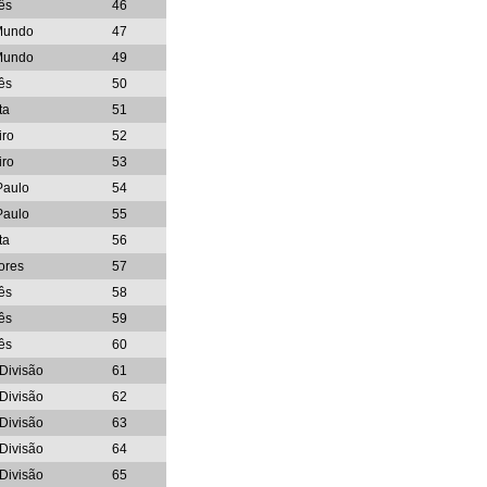
ês
46
Mundo
47
Mundo
49
ês
50
ta
51
iro
52
iro
53
Paulo
54
Paulo
55
ta
56
ores
57
ês
58
ês
59
ês
60
Divisão
61
Divisão
62
Divisão
63
Divisão
64
Divisão
65