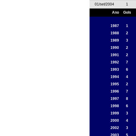
01/set/2004
1
Ano
Gols
1987
1
1988
2
1989
3
1990
2
1991
2
1992
7
1993
6
1994
4
1995
2
1996
7
1997
8
1998
6
1999
3
2000
4
2002
3
2003
5