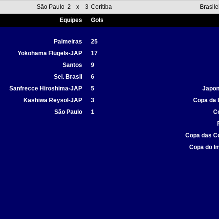
São Paulo
2
x
3
Coritiba
Brasile
Equipes
Gols
Palmeiras
25
Yokohama Flügels-JAP
17
Santos
9
Sel. Brasil
6
Sanfrecce Hiroshima-JAP
5
Japon
Kashiwa Reysol-JAP
3
Copa da 
São Paulo
1
C
Copa das C
Copa do I