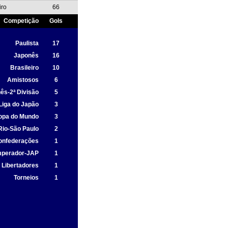
iro
66
Competição
Gols
Paulista
17
Japonês
16
Brasileiro
10
Amistosos
6
ês-2ª Divisão
5
Liga do Japão
3
opa do Mundo
3
Rio-São Paulo
2
onfederações
1
mperador-JAP
1
Libertadores
1
Torneios
1