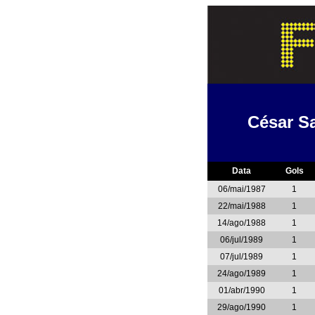
César S
Data
Gols
06/mai/1987
1
22/mai/1988
1
14/ago/1988
1
06/jul/1989
1
07/jul/1989
1
24/ago/1989
1
01/abr/1990
1
29/ago/1990
1