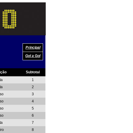
Principal
Gol a Gol
ição
Subtotal
ta
1
ta
2
so
3
so
4
so
5
so
6
ta
7
iro
8