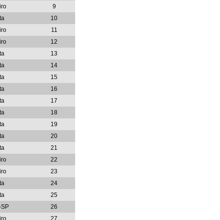
iro
9
ta
10
iro
11
iro
12
ta
13
ta
14
ta
15
ta
16
ta
17
ta
18
ta
19
ta
20
ta
21
iro
22
iro
23
ta
24
ta
25
-SP
26
iro
27