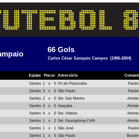
66
Gols
ampaio
Carlos César Sampaio Campos
(1986-2004)
Equipe
Placar
Adversário
Compet
Santos
1
x
0
XV de Piracicaba
Paulis
Santos
3
x
0
São Paulo
Paulis
Santos
2
x
0
Sel. San Marino
Amisto
Santos
4
x
0
Joaçaba
Amisto
Santos
4
x
0
Sel. Videira
Amisto
Santos
1
x
2
Sel. Guangdong-CHN
Amisto
Santos
1
x
1
São José
Paulis
Santos
1
x
0
São Paulo
Brasile