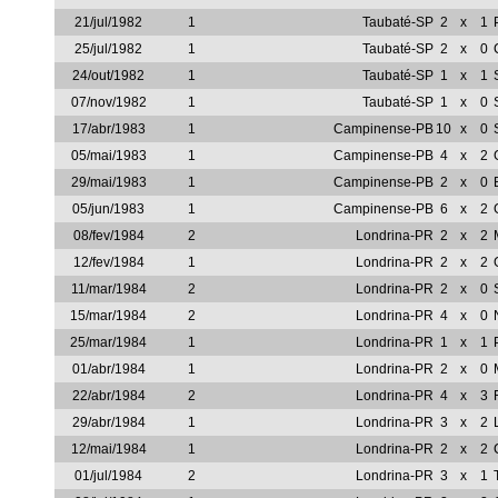
21/jul/1982
1
Taubaté-SP
2
x
1
25/jul/1982
1
Taubaté-SP
2
x
0
24/out/1982
1
Taubaté-SP
1
x
1
07/nov/1982
1
Taubaté-SP
1
x
0
17/abr/1983
1
Campinense-PB
10
x
0
05/mai/1983
1
Campinense-PB
4
x
2
29/mai/1983
1
Campinense-PB
2
x
0
05/jun/1983
1
Campinense-PB
6
x
2
08/fev/1984
2
Londrina-PR
2
x
2
12/fev/1984
1
Londrina-PR
2
x
2
11/mar/1984
2
Londrina-PR
2
x
0
15/mar/1984
2
Londrina-PR
4
x
0
25/mar/1984
1
Londrina-PR
1
x
1
01/abr/1984
1
Londrina-PR
2
x
0
22/abr/1984
2
Londrina-PR
4
x
3
29/abr/1984
1
Londrina-PR
3
x
2
12/mai/1984
1
Londrina-PR
2
x
2
01/jul/1984
2
Londrina-PR
3
x
1