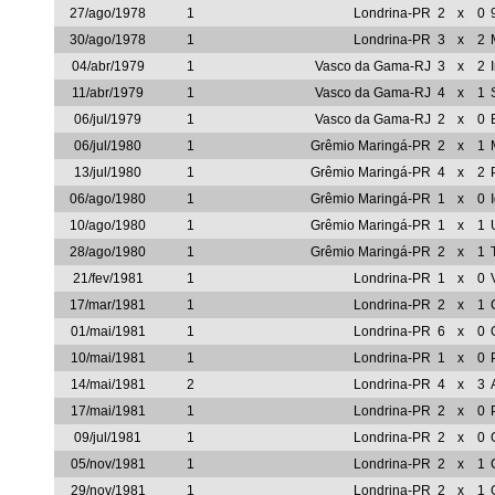
27/ago/1978
1
Londrina-PR
2
x
0
30/ago/1978
1
Londrina-PR
3
x
2
04/abr/1979
1
Vasco da Gama-RJ
3
x
2
11/abr/1979
1
Vasco da Gama-RJ
4
x
1
06/jul/1979
1
Vasco da Gama-RJ
2
x
0
06/jul/1980
1
Grêmio Maringá-PR
2
x
1
13/jul/1980
1
Grêmio Maringá-PR
4
x
2
06/ago/1980
1
Grêmio Maringá-PR
1
x
0
10/ago/1980
1
Grêmio Maringá-PR
1
x
1
28/ago/1980
1
Grêmio Maringá-PR
2
x
1
21/fev/1981
1
Londrina-PR
1
x
0
17/mar/1981
1
Londrina-PR
2
x
1
01/mai/1981
1
Londrina-PR
6
x
0
10/mai/1981
1
Londrina-PR
1
x
0
14/mai/1981
2
Londrina-PR
4
x
3
17/mai/1981
1
Londrina-PR
2
x
0
09/jul/1981
1
Londrina-PR
2
x
0
05/nov/1981
1
Londrina-PR
2
x
1
29/nov/1981
1
Londrina-PR
2
x
1