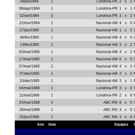
08/jul/1984
1
Londrina-PR
2
x
2
08/ago/1984
1
Londrina-PR
1
x
1
02/set/1984
3
Londrina-PR
3
x
2
22/nov/1984
1
Nacional-AM
4
x
0
27/jan/1985
1
Nacional-AM
1
x
2
06/fev/1985
1
Nacional-AM
4
x
0
13/fev/1985
2
Nacional-AM
3
x
2
03/mar/1985
1
Nacional-AM
4
x
2
17/mar/1985
1
Nacional-AM
6
x
0
27/mar/1985
2
Nacional-AM
4
x
2
07/abr/1985
1
Nacional-AM
2
x
2
10/abr/1985
1
Nacional-AM
3
x
1
04/mai/1986
1
Londrina-PR
3
x
0
11/mai/1986
1
Londrina-PR
2
x
0
23/mar/1988
3
ABC-RN
8
x
0
29/mai/1988
1
ABC-RN
3
x
0
05/jun/1988
1
ABC-RN
3
x
0
Ano
Gols
Equipes