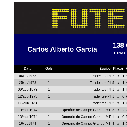
138
Carlos Alberto Garcia
Carlos 
Data
Gols
Equipe
Placar
06/jul/1973
1
Tiradentes-PI
2
x
1
25/jul/1973
1
Tiradentes-PI
5
x
1
09/ago/1973
1
Tiradentes-PI
1
x
1
12/ago/1973
1
Tiradentes-PI
1
x
0
03/out/1973
1
Tiradentes-PI
2
x
1
10/mar/1974
1
Operário de Campo Grande-MT
3
x
2
13/mar/1974
1
Operário de Campo Grande-MT
1
x
0
16/jul/1974
1
Operário de Campo Grande-MT
4
x
1