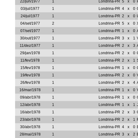
22/jun/1977
1
Londrina-PR
5
x
0
03/jul/1977
1
Londrina-PR
4
x
0
24/jul/1977
1
Londrina-PR
2
x
0
04/set/1977
2
Londrina-PR
5
x
0
07/set/1977
1
Londrina-PR
1
x
0
30/out/1977
1
Londrina-PR
3
x
1
11/dez/1977
1
Londrina-PR
2
x
3
29/jan/1978
1
Londrina-PR
2
x
0
11/fev/1978
1
Londrina-PR
2
x
1
15/fev/1978
1
Londrina-PR
1
x
0
19/fev/1978
1
Londrina-PR
2
x
0
26/fev/1978
1
Londrina-PR
2
x
4
16/mar/1978
1
Londrina-PR
1
x
0
09/abr/1978
1
Londrina-PR
1
x
0
12/abr/1978
1
Londrina-PR
1
x
1
16/abr/1978
1
Londrina-PR
2
x
3
23/abr/1978
1
Londrina-PR
2
x
1
30/abr/1978
1
Londrina-PR
4
x
0
28/mai/1978
1
Londrina-PR
3
x
2