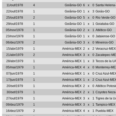
11/out/1978
4
Goiânia-GO
6
x
0
Santa Helena
22/out/1978
1
Goiânia-GO
1
x
3
Goiás-GO
25/out/1978
2
Goiânia-GO
5
x
0
Rio Verde-GO
29/out/1978
1
Goiânia-GO
1
x
1
Goiatuba-GO
05/nov/1978
1
Goiânia-GO
2
x
1
Atlético-GO
23/nov/1978
1
Goiânia-GO
1
x
0
Jataiense-GO
06/dez/1978
2
Goiânia-GO
3
x
0
Mineiros-GO
15/abr/1979
1
América-MEX
2
x
2
Veracruz-MEX
21/abr/1979
2
América-MEX
3
x
0
Zacatepec-M
28/abr/1979
1
América-MEX
1
x
3
Tecos de la 
05/mai/1979
1
América-MEX
4
x
0
Monterrey-ME
07/jun/1979
1
América-MEX
1
x
0
Cruz Azul-ME
17/jun/1979
1
América-MEX
1
x
2
Cruz Azul-ME
20/set/1979
1
América-MEX
2
x
0
Atlético Poto
30/set/1979
1
América-MEX
2
x
1
Coyotes Nez
27/out/1979
1
América-MEX
3
x
1
Tigres de la
09/dez/1979
1
América-MEX
3
x
1
Tampico-MEX
16/dez/1979
2
América-MEX
4
x
1
Puebla-MEX