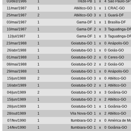
03/dez/1986
1
Treze-PB
1
x
4
São Paulo-SP
11/mar/1987
1
Atlético-GO
1
x
1
CRAC-GO
25/mar/1987
2
Atlético-GO
3
x
1
Guará-DF
03/mai/1987
1
Gama-DF
1
x
1
Brasília-DF
10/mai/1987
1
Gama-DF
2
x
3
Taguatinga-D
12/jul/1987
1
Gama-DF
1
x
3
Taguatinga-D
23/mar/1988
1
Goiatuba-GO
1
x
0
Anápolis-GO
26/abr/1988
1
Goiatuba-GO
1
x
0
Goiás-GO
01/mai/1988
1
Goiatuba-GO
2
x
0
Ceres-GO
08/mai/1988
1
Goiatuba-GO
2
x
2
Goiás-GO
29/mai/1988
1
Goiatuba-GO
1
x
0
Anápolis-GO
15/jun/1988
2
Goiatuba-GO
3
x
0
Atlético-GO
16/abr/1989
1
Goiatuba-GO
2
x
1
Atlético-GO
04/jun/1989
2
Goiatuba-GO
3
x
3
Goiânia-GO
15/jun/1989
1
Goiatuba-GO
2
x
2
Atlético-GO
28/jun/1989
1
Goiatuba-GO
1
x
1
Goiânia-GO
28/out/1989
1
Vila Nova-GO
1
x
2
Atlético-GO
07/fev/1990
1
Itumbiara-GO
2
x
0
América de M
14/fev/1990
1
Itumbiara-GO
1
x
0
Goiânia-GO