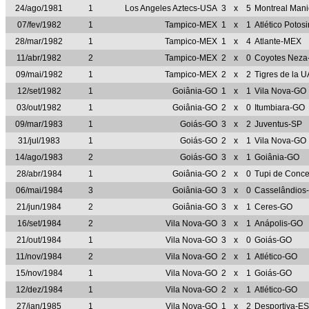
24/ago/1981
1
Los Angeles Aztecs-USA
3
x
5
Montreal Man
07/fev/1982
1
Tampico-MEX
1
x
1
Atlético Poto
28/mar/1982
1
Tampico-MEX
1
x
4
Atlante-MEX
11/abr/1982
2
Tampico-MEX
2
x
0
Coyotes Nez
09/mai/1982
1
Tampico-MEX
2
x
2
Tigres de la
12/set/1982
1
Goiânia-GO
1
x
1
Vila Nova-GO
03/out/1982
1
Goiânia-GO
2
x
0
Itumbiara-GO
09/mar/1983
1
Goiás-GO
3
x
2
Juventus-SP
31/jul/1983
1
Goiás-GO
2
x
1
Vila Nova-GO
14/ago/1983
2
Goiás-GO
3
x
1
Goiânia-GO
28/abr/1984
1
Goiânia-GO
2
x
0
Tupi de Conce
06/mai/1984
3
Goiânia-GO
3
x
0
Casselândios
21/jun/1984
2
Goiânia-GO
3
x
1
Ceres-GO
16/set/1984
2
Vila Nova-GO
3
x
1
Anápolis-GO
21/out/1984
1
Vila Nova-GO
3
x
0
Goiás-GO
11/nov/1984
2
Vila Nova-GO
2
x
1
Atlético-GO
15/nov/1984
1
Vila Nova-GO
2
x
1
Goiás-GO
12/dez/1984
1
Vila Nova-GO
2
x
1
Atlético-GO
27/jan/1985
1
Vila Nova-GO
1
x
2
Desportiva-ES