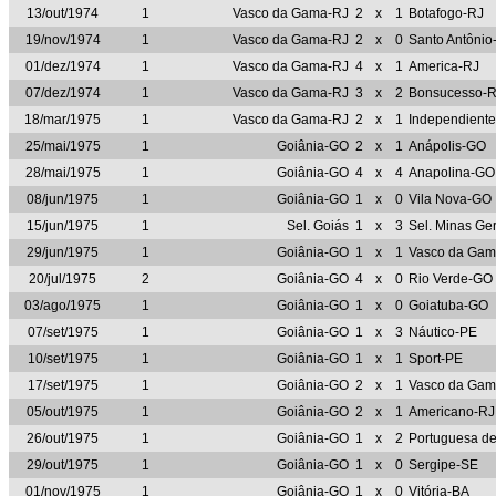
13/out/1974
1
Vasco da Gama-RJ
2
x
1
Botafogo-RJ
19/nov/1974
1
Vasco da Gama-RJ
2
x
0
Santo Antônio
01/dez/1974
1
Vasco da Gama-RJ
4
x
1
America-RJ
07/dez/1974
1
Vasco da Gama-RJ
3
x
2
Bonsucesso-
18/mar/1975
1
Vasco da Gama-RJ
2
x
1
Independient
25/mai/1975
1
Goiânia-GO
2
x
1
Anápolis-GO
28/mai/1975
1
Goiânia-GO
4
x
4
Anapolina-GO
08/jun/1975
1
Goiânia-GO
1
x
0
Vila Nova-GO
15/jun/1975
1
Sel. Goiás
1
x
3
Sel. Minas Ge
29/jun/1975
1
Goiânia-GO
1
x
1
Vasco da Gam
20/jul/1975
2
Goiânia-GO
4
x
0
Rio Verde-GO
03/ago/1975
1
Goiânia-GO
1
x
0
Goiatuba-GO
07/set/1975
1
Goiânia-GO
1
x
3
Náutico-PE
10/set/1975
1
Goiânia-GO
1
x
1
Sport-PE
17/set/1975
1
Goiânia-GO
2
x
1
Vasco da Gam
05/out/1975
1
Goiânia-GO
2
x
1
Americano-RJ
26/out/1975
1
Goiânia-GO
1
x
2
Portuguesa d
29/out/1975
1
Goiânia-GO
1
x
0
Sergipe-SE
01/nov/1975
1
Goiânia-GO
1
x
0
Vitória-BA