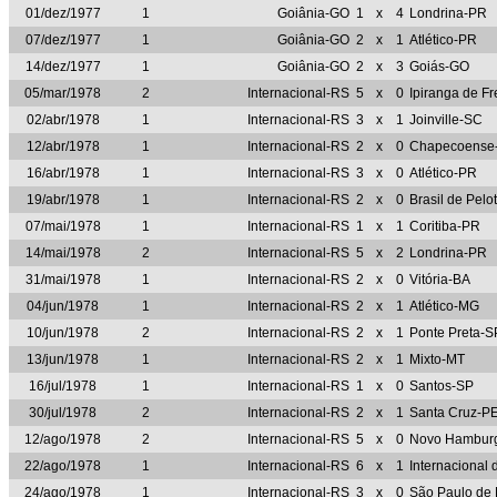
01/dez/1977
1
Goiânia-GO
1
x
4
Londrina-PR
07/dez/1977
1
Goiânia-GO
2
x
1
Atlético-PR
14/dez/1977
1
Goiânia-GO
2
x
3
Goiás-GO
05/mar/1978
2
Internacional-RS
5
x
0
Ipiranga de F
02/abr/1978
1
Internacional-RS
3
x
1
Joinville-SC
12/abr/1978
1
Internacional-RS
2
x
0
Chapecoense
16/abr/1978
1
Internacional-RS
3
x
0
Atlético-PR
19/abr/1978
1
Internacional-RS
2
x
0
Brasil de Pel
07/mai/1978
1
Internacional-RS
1
x
1
Coritiba-PR
14/mai/1978
2
Internacional-RS
5
x
2
Londrina-PR
31/mai/1978
1
Internacional-RS
2
x
0
Vitória-BA
04/jun/1978
1
Internacional-RS
2
x
1
Atlético-MG
10/jun/1978
2
Internacional-RS
2
x
1
Ponte Preta-S
13/jun/1978
1
Internacional-RS
2
x
1
Mixto-MT
16/jul/1978
1
Internacional-RS
1
x
0
Santos-SP
30/jul/1978
2
Internacional-RS
2
x
1
Santa Cruz-P
12/ago/1978
2
Internacional-RS
5
x
0
Novo Hambur
22/ago/1978
1
Internacional-RS
6
x
1
Internacional
24/ago/1978
1
Internacional-RS
3
x
0
São Paulo de