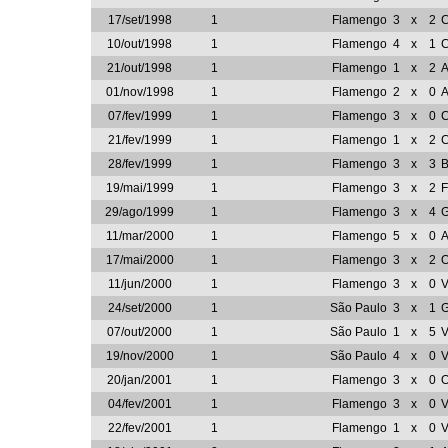
17/set/1998
1
Flamengo
3
x
2
C
10/out/1998
1
Flamengo
4
x
1
C
21/out/1998
1
Flamengo
1
x
2
A
01/nov/1998
1
Flamengo
2
x
0
A
07/fev/1999
1
Flamengo
3
x
0
C
21/fev/1999
1
Flamengo
1
x
2
C
28/fev/1999
1
Flamengo
3
x
3
B
19/mai/1999
1
Flamengo
3
x
2
F
29/ago/1999
1
Flamengo
3
x
4
G
11/mar/2000
1
Flamengo
5
x
0
A
17/mai/2000
1
Flamengo
3
x
2
O
11/jun/2000
1
Flamengo
3
x
0
V
24/set/2000
1
São Paulo
3
x
1
07/out/2000
1
São Paulo
1
x
5
V
19/nov/2000
1
São Paulo
4
x
0
V
20/jan/2001
1
Flamengo
3
x
0
O
04/fev/2001
1
Flamengo
3
x
0
V
22/fev/2001
1
Flamengo
1
x
0
V