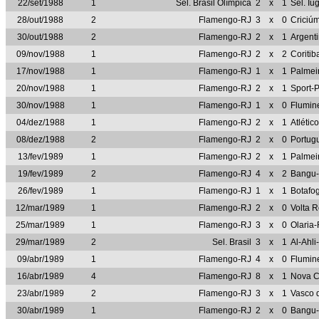
22/set/1988
1
Sel. Brasil Olímpica
2
x
1
Sel. Iu
28/out/1988
2
Flamengo-RJ
3
x
0
Criciú
30/out/1988
2
Flamengo-RJ
2
x
1
Argent
09/nov/1988
1
Flamengo-RJ
2
x
2
Coriti
17/nov/1988
1
Flamengo-RJ
1
x
1
Palmei
20/nov/1988
1
Flamengo-RJ
2
x
1
Sport-
30/nov/1988
1
Flamengo-RJ
1
x
0
Flumin
04/dez/1988
1
Flamengo-RJ
2
x
1
Atlétic
08/dez/1988
2
Flamengo-RJ
2
x
0
Portug
13/fev/1989
1
Flamengo-RJ
2
x
1
Palmei
19/fev/1989
2
Flamengo-RJ
4
x
2
Bangu
26/fev/1989
1
Flamengo-RJ
1
x
1
Botafo
12/mar/1989
1
Flamengo-RJ
2
x
0
Volta 
25/mar/1989
1
Flamengo-RJ
3
x
0
Olaria
29/mar/1989
2
Sel. Brasil
3
x
1
Al-Ahl
09/abr/1989
1
Flamengo-RJ
4
x
0
Flumin
16/abr/1989
4
Flamengo-RJ
8
x
1
Nova C
23/abr/1989
2
Flamengo-RJ
3
x
1
Vasco 
30/abr/1989
1
Flamengo-RJ
2
x
0
Bangu