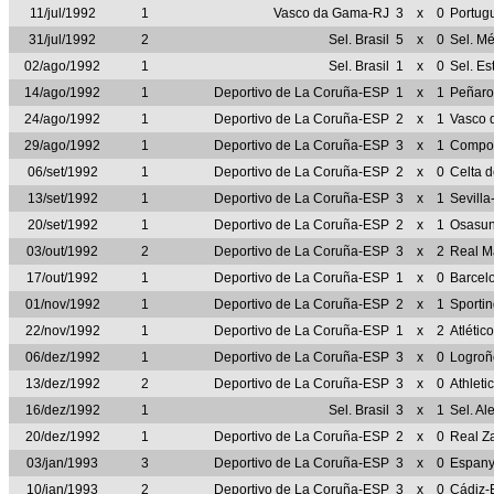
11/jul/1992
1
Vasco da Gama-RJ
3
x
0
Portug
31/jul/1992
2
Sel. Brasil
5
x
0
Sel. M
02/ago/1992
1
Sel. Brasil
1
x
0
Sel. E
14/ago/1992
1
Deportivo de La Coruña-ESP
1
x
1
Peñar
24/ago/1992
1
Deportivo de La Coruña-ESP
2
x
1
Vasco 
29/ago/1992
1
Deportivo de La Coruña-ESP
3
x
1
Compo
06/set/1992
1
Deportivo de La Coruña-ESP
2
x
0
Celta 
13/set/1992
1
Deportivo de La Coruña-ESP
3
x
1
Sevill
20/set/1992
1
Deportivo de La Coruña-ESP
2
x
1
Osasu
03/out/1992
2
Deportivo de La Coruña-ESP
3
x
2
Real M
17/out/1992
1
Deportivo de La Coruña-ESP
1
x
0
Barcel
01/nov/1992
1
Deportivo de La Coruña-ESP
2
x
1
Sporti
22/nov/1992
1
Deportivo de La Coruña-ESP
1
x
2
Atléti
06/dez/1992
1
Deportivo de La Coruña-ESP
3
x
0
Logroñ
13/dez/1992
2
Deportivo de La Coruña-ESP
3
x
0
Athleti
16/dez/1992
1
Sel. Brasil
3
x
1
Sel. A
20/dez/1992
1
Deportivo de La Coruña-ESP
2
x
0
Real Z
03/jan/1993
3
Deportivo de La Coruña-ESP
3
x
0
Espany
10/jan/1993
2
Deportivo de La Coruña-ESP
3
x
0
Cádiz-