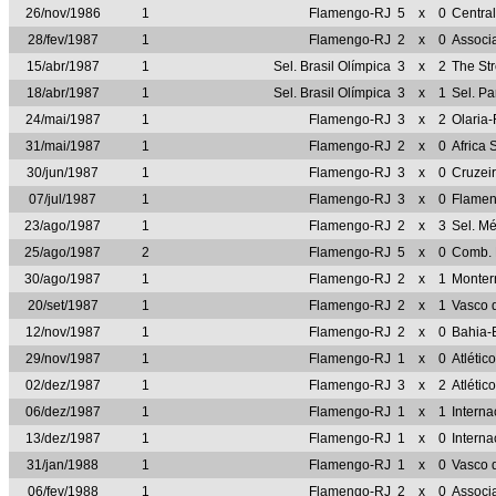
26/nov/1986
1
Flamengo-RJ
5
x
0
Centra
28/fev/1987
1
Flamengo-RJ
2
x
0
Associa
15/abr/1987
1
Sel. Brasil Olímpica
3
x
2
The St
18/abr/1987
1
Sel. Brasil Olímpica
3
x
1
Sel. Pa
24/mai/1987
1
Flamengo-RJ
3
x
2
Olaria
31/mai/1987
1
Flamengo-RJ
2
x
0
Africa 
30/jun/1987
1
Flamengo-RJ
3
x
0
Cruzei
07/jul/1987
1
Flamengo-RJ
3
x
0
Flamen
23/ago/1987
1
Flamengo-RJ
2
x
3
Sel. M
25/ago/1987
2
Flamengo-RJ
5
x
0
Comb. 
30/ago/1987
1
Flamengo-RJ
2
x
1
Monter
20/set/1987
1
Flamengo-RJ
2
x
1
Vasco 
12/nov/1987
1
Flamengo-RJ
2
x
0
Bahia-
29/nov/1987
1
Flamengo-RJ
1
x
0
Atléti
02/dez/1987
1
Flamengo-RJ
3
x
2
Atléti
06/dez/1987
1
Flamengo-RJ
1
x
1
Intern
13/dez/1987
1
Flamengo-RJ
1
x
0
Intern
31/jan/1988
1
Flamengo-RJ
1
x
0
Vasco 
06/fev/1988
1
Flamengo-RJ
2
x
0
Associa