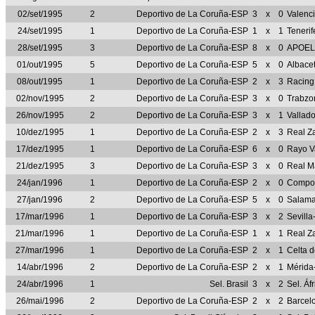
02/set/1995
2
Deportivo de La Coruña-ESP
3
x
0
Valenc
24/set/1995
1
Deportivo de La Coruña-ESP
1
x
1
Teneri
28/set/1995
3
Deportivo de La Coruña-ESP
8
x
0
APOEL
01/out/1995
5
Deportivo de La Coruña-ESP
5
x
0
Albace
08/out/1995
1
Deportivo de La Coruña-ESP
2
x
3
Racing
02/nov/1995
2
Deportivo de La Coruña-ESP
3
x
0
Trabzo
26/nov/1995
2
Deportivo de La Coruña-ESP
3
x
1
Vallad
10/dez/1995
1
Deportivo de La Coruña-ESP
2
x
3
Real Z
17/dez/1995
1
Deportivo de La Coruña-ESP
6
x
0
Rayo V
21/dez/1995
3
Deportivo de La Coruña-ESP
3
x
0
Real M
24/jan/1996
1
Deportivo de La Coruña-ESP
2
x
0
Compo
27/jan/1996
2
Deportivo de La Coruña-ESP
5
x
0
Salam
17/mar/1996
1
Deportivo de La Coruña-ESP
3
x
2
Sevill
21/mar/1996
1
Deportivo de La Coruña-ESP
1
x
1
Real Z
27/mar/1996
1
Deportivo de La Coruña-ESP
2
x
1
Celta 
14/abr/1996
2
Deportivo de La Coruña-ESP
2
x
1
Mérida
24/abr/1996
1
Sel. Brasil
3
x
2
Sel. Áf
26/mai/1996
2
Deportivo de La Coruña-ESP
2
x
2
Barcel