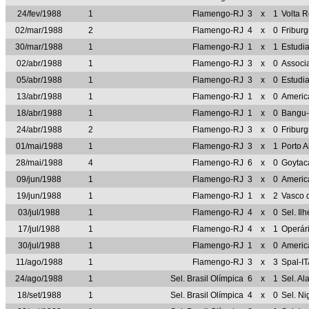
24/fev/1988
1
Flamengo-RJ
3
x
1
Volta 
02/mar/1988
2
Flamengo-RJ
4
x
0
Fribur
30/mar/1988
1
Flamengo-RJ
1
x
1
Estudi
02/abr/1988
1
Flamengo-RJ
3
x
0
Associa
05/abr/1988
1
Flamengo-RJ
3
x
0
Estudi
13/abr/1988
1
Flamengo-RJ
1
x
0
Americ
18/abr/1988
1
Flamengo-RJ
1
x
0
Bangu
24/abr/1988
2
Flamengo-RJ
3
x
0
Fribur
01/mai/1988
1
Flamengo-RJ
3
x
1
Porto 
28/mai/1988
4
Flamengo-RJ
6
x
0
Goytac
09/jun/1988
1
Flamengo-RJ
3
x
0
Americ
19/jun/1988
1
Flamengo-RJ
1
x
2
Vasco 
03/jul/1988
1
Flamengo-RJ
4
x
0
Sel. Il
17/jul/1988
1
Flamengo-RJ
4
x
1
Operár
30/jul/1988
1
Flamengo-RJ
1
x
0
Americ
11/ago/1988
1
Flamengo-RJ
3
x
3
Spal-I
24/ago/1988
1
Sel. Brasil Olímpica
6
x
1
Sel. Al
18/set/1988
1
Sel. Brasil Olímpica
4
x
0
Sel. Ni