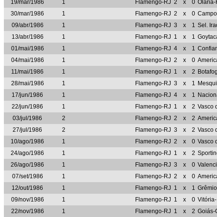
19/mar/1986
1
Flamengo-RJ
2
x
0
Olaria
30/mar/1986
1
Flamengo-RJ
2
x
0
Campo
09/abr/1986
1
Flamengo-RJ
3
x
1
Sel. Ir
13/abr/1986
1
Flamengo-RJ
1
x
1
Goytac
01/mai/1986
1
Flamengo-RJ
4
x
1
Confia
04/mai/1986
1
Flamengo-RJ
2
x
0
Americ
11/mai/1986
1
Flamengo-RJ
1
x
2
Botafo
28/mai/1986
1
Flamengo-RJ
3
x
1
Mesqui
17/jun/1986
1
Flamengo-RJ
4
x
1
Nacion
22/jun/1986
1
Flamengo-RJ
1
x
2
Vasco 
03/jul/1986
2
Flamengo-RJ
2
x
2
Americ
27/jul/1986
2
Flamengo-RJ
3
x
2
Vasco 
10/ago/1986
1
Flamengo-RJ
2
x
0
Vasco 
24/ago/1986
1
Flamengo-RJ
1
x
2
Sporti
26/ago/1986
1
Flamengo-RJ
3
x
0
Valenc
07/set/1986
1
Flamengo-RJ
2
x
0
Americ
12/out/1986
1
Flamengo-RJ
1
x
1
Grêmi
09/nov/1986
1
Flamengo-RJ
1
x
0
Vitória
22/nov/1986
1
Flamengo-RJ
1
x
2
Goiás