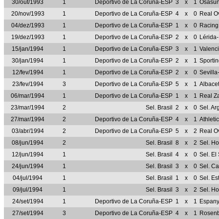
30/out/1993
1
Deportivo de La Coruña-ESP
3
x
1
Osasu
20/nov/1993
1
Deportivo de La Coruña-ESP
4
x
0
Real O
04/dez/1993
1
Deportivo de La Coruña-ESP
1
x
0
Racing
19/dez/1993
1
Deportivo de La Coruña-ESP
2
x
0
Lérida
15/jan/1994
1
Deportivo de La Coruña-ESP
3
x
1
Valenc
30/jan/1994
1
Deportivo de La Coruña-ESP
2
x
1
Sporti
12/fev/1994
1
Deportivo de La Coruña-ESP
2
x
0
Sevill
23/fev/1994
3
Deportivo de La Coruña-ESP
5
x
1
Albace
06/mar/1994
1
Deportivo de La Coruña-ESP
1
x
1
Real Z
23/mar/1994
2
Sel. Brasil
2
x
0
Sel. Ar
27/mar/1994
2
Deportivo de La Coruña-ESP
4
x
1
Athleti
03/abr/1994
2
Deportivo de La Coruña-ESP
5
x
2
Real O
08/jun/1994
2
Sel. Brasil
8
x
2
Sel. H
12/jun/1994
1
Sel. Brasil
4
x
0
Sel. El
24/jun/1994
1
Sel. Brasil
3
x
0
Sel. C
04/jul/1994
1
Sel. Brasil
1
x
0
Sel. E
09/jul/1994
1
Sel. Brasil
3
x
2
Sel. H
24/set/1994
1
Deportivo de La Coruña-ESP
1
x
1
Espany
27/set/1994
3
Deportivo de La Coruña-ESP
4
x
1
Rosen