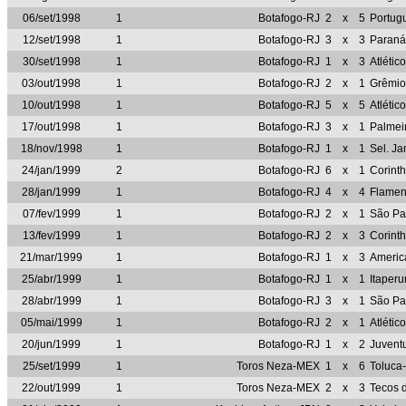
06/set/1998
1
Botafogo-RJ
2
x
5
Portug
12/set/1998
1
Botafogo-RJ
3
x
3
Paraná
30/set/1998
1
Botafogo-RJ
1
x
3
Atlétic
03/out/1998
1
Botafogo-RJ
2
x
1
Grêmi
10/out/1998
1
Botafogo-RJ
5
x
5
Atléti
17/out/1998
1
Botafogo-RJ
3
x
1
Palmei
18/nov/1998
1
Botafogo-RJ
1
x
1
Sel. J
24/jan/1999
2
Botafogo-RJ
6
x
1
Corint
28/jan/1999
1
Botafogo-RJ
4
x
4
Flame
07/fev/1999
1
Botafogo-RJ
2
x
1
São Pa
13/fev/1999
1
Botafogo-RJ
2
x
3
Corint
21/mar/1999
1
Botafogo-RJ
1
x
3
Americ
25/abr/1999
1
Botafogo-RJ
1
x
1
Itaper
28/abr/1999
1
Botafogo-RJ
3
x
1
São Pa
05/mai/1999
1
Botafogo-RJ
2
x
1
Atlétic
20/jun/1999
1
Botafogo-RJ
1
x
2
Juvent
25/set/1999
1
Toros Neza-MEX
1
x
6
Toluca
22/out/1999
1
Toros Neza-MEX
2
x
3
Tecos 