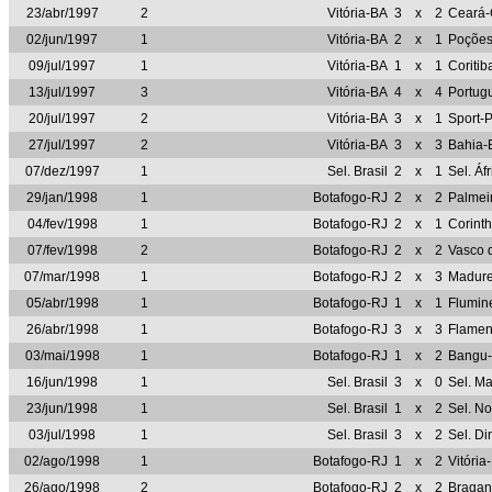
23/abr/1997
2
Vitória-BA
3
x
2
Ceará
02/jun/1997
1
Vitória-BA
2
x
1
Poçõe
09/jul/1997
1
Vitória-BA
1
x
1
Coriti
13/jul/1997
3
Vitória-BA
4
x
4
Portug
20/jul/1997
2
Vitória-BA
3
x
1
Sport-
27/jul/1997
2
Vitória-BA
3
x
3
Bahia-
07/dez/1997
1
Sel. Brasil
2
x
1
Sel. Áf
29/jan/1998
1
Botafogo-RJ
2
x
2
Palmei
04/fev/1998
1
Botafogo-RJ
2
x
1
Corint
07/fev/1998
2
Botafogo-RJ
2
x
2
Vasco 
07/mar/1998
1
Botafogo-RJ
2
x
3
Madure
05/abr/1998
1
Botafogo-RJ
1
x
1
Flumin
26/abr/1998
1
Botafogo-RJ
3
x
3
Flame
03/mai/1998
1
Botafogo-RJ
1
x
2
Bangu
16/jun/1998
1
Sel. Brasil
3
x
0
Sel. M
23/jun/1998
1
Sel. Brasil
1
x
2
Sel. N
03/jul/1998
1
Sel. Brasil
3
x
2
Sel. D
02/ago/1998
1
Botafogo-RJ
1
x
2
Vitória
26/ago/1998
2
Botafogo-RJ
2
x
2
Bragan