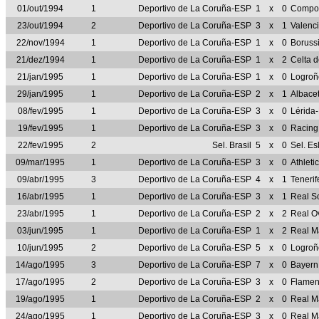
01/out/1994
1
Deportivo de La Coruña-ESP
1
x
0
Compo
23/out/1994
2
Deportivo de La Coruña-ESP
3
x
1
Valenc
22/nov/1994
1
Deportivo de La Coruña-ESP
1
x
0
Boruss
21/dez/1994
1
Deportivo de La Coruña-ESP
1
x
2
Celta 
21/jan/1995
1
Deportivo de La Coruña-ESP
1
x
0
Logroñ
29/jan/1995
1
Deportivo de La Coruña-ESP
2
x
1
Albace
08/fev/1995
1
Deportivo de La Coruña-ESP
3
x
0
Lérida
19/fev/1995
1
Deportivo de La Coruña-ESP
3
x
0
Racing
22/fev/1995
2
Sel. Brasil
5
x
0
Sel. Es
09/mar/1995
1
Deportivo de La Coruña-ESP
3
x
0
Athleti
09/abr/1995
3
Deportivo de La Coruña-ESP
4
x
1
Teneri
16/abr/1995
1
Deportivo de La Coruña-ESP
3
x
1
Real S
23/abr/1995
1
Deportivo de La Coruña-ESP
2
x
2
Real O
03/jun/1995
1
Deportivo de La Coruña-ESP
1
x
2
Real M
10/jun/1995
2
Deportivo de La Coruña-ESP
5
x
0
Logroñ
14/ago/1995
3
Deportivo de La Coruña-ESP
7
x
0
Bayer
17/ago/1995
2
Deportivo de La Coruña-ESP
3
x
0
Flame
19/ago/1995
1
Deportivo de La Coruña-ESP
2
x
0
Real M
24/ago/1995
1
Deportivo de La Coruña-ESP
3
x
0
Real M