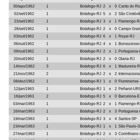
30/ago/1962
1
Botafogo-RJ
2
x
0
Canto do Ri
02/set/1962
1
Botafogo-RJ
5
x
2
São Cristóv
23/set/1962
1
Botafogo-RJ
3
x
1
Flamengo-R
28/set/1962
1
Botafogo-RJ
2
x
0
Campo Gran
03/out/1962
1
Botafogo-RJ
6
x
1
Royal-RJ
06/out/1962
1
Botafogo-RJ
4
x
1
Bonsucesso
09/out/1962
1
Botafogo-RJ
2
x
1
Portuguesa
20/out/1962
1
Botafogo-RJ
2
x
0
Olaria-RJ
14/nov/1962
3
Botafogo-RJ
6
x
1
Madureira-R
21/nov/1962
2
Botafogo-RJ
2
x
2
Internaciona
08/dez/1962
1
Botafogo-RJ
1
x
0
Fluminense
12/jan/1963
1
Botafogo-RJ
1
x
2
Peñarol-UR
16/jan/1963
2
Botafogo-RJ
5
x
0
Barcelona-
03/mar/1963
1
Botafogo-RJ
2
x
1
Flamengo-R
16/mar/1963
1
Botafogo-RJ
2
x
3
Portuguesa 
19/mar/1963
1
Botafogo-RJ
3
x
4
Santos-SP
23/mar/1963
1
Botafogo-RJ
1
x
1
São Paulo-
27/mar/1963
1
Botafogo-RJ
2
x
3
Corinthians