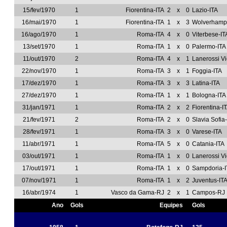
15/fev/1970
1
Fiorentina-ITA
2
x
0
Lazio-ITA
16/mai/1970
1
Fiorentina-ITA
1
x
3
Wolverhamp
16/ago/1970
1
Roma-ITA
4
x
0
Viterbese-IT
13/set/1970
1
Roma-ITA
1
x
0
Palermo-ITA
11/out/1970
2
Roma-ITA
4
x
1
Lanerossi V
22/nov/1970
1
Roma-ITA
3
x
1
Foggia-ITA
17/dez/1970
1
Roma-ITA
3
x
3
Latina-ITA
27/dez/1970
1
Roma-ITA
1
x
1
Bologna-ITA
31/jan/1971
1
Roma-ITA
2
x
2
Fiorentina-I
21/fev/1971
2
Roma-ITA
2
x
0
Slavia Sofi
28/fev/1971
1
Roma-ITA
3
x
0
Varese-ITA
11/abr/1971
1
Roma-ITA
5
x
0
Catania-ITA
03/out/1971
1
Roma-ITA
1
x
0
Lanerossi V
17/out/1971
1
Roma-ITA
1
x
0
Sampdoria-I
07/nov/1971
1
Roma-ITA
1
x
2
Juventus-IT
16/abr/1974
1
Vasco da Gama-RJ
2
x
1
Campos-RJ
Ano
Gols
Equipes
Gols