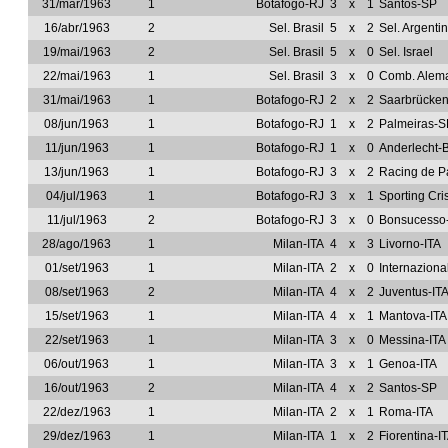
31/mar/1963
1
Botafogo-RJ
3
x
1
Santos-SP
16/abr/1963
2
Sel. Brasil
5
x
2
Sel. Argenti
19/mai/1963
2
Sel. Brasil
5
x
0
Sel. Israel
22/mai/1963
1
Sel. Brasil
3
x
0
Comb. Alema
31/mai/1963
1
Botafogo-RJ
2
x
2
Saarbrücke
08/jun/1963
1
Botafogo-RJ
1
x
2
Palmeiras-S
11/jun/1963
1
Botafogo-RJ
1
x
0
Anderlecht-
13/jun/1963
1
Botafogo-RJ
3
x
2
Racing de P
04/jul/1963
1
Botafogo-RJ
3
x
1
Sporting Cri
11/jul/1963
2
Botafogo-RJ
3
x
0
Bonsucesso
28/ago/1963
1
Milan-ITA
4
x
3
Livorno-ITA
01/set/1963
1
Milan-ITA
2
x
0
Internaziona
08/set/1963
2
Milan-ITA
4
x
2
Juventus-IT
15/set/1963
1
Milan-ITA
4
x
1
Mantova-ITA
22/set/1963
1
Milan-ITA
3
x
0
Messina-ITA
06/out/1963
1
Milan-ITA
3
x
1
Genoa-ITA
16/out/1963
2
Milan-ITA
4
x
2
Santos-SP
22/dez/1963
1
Milan-ITA
2
x
1
Roma-ITA
29/dez/1963
1
Milan-ITA
1
x
2
Fiorentina-I