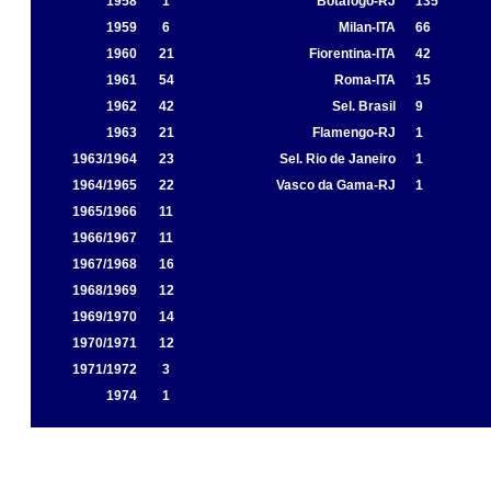
1958
1
Botafogo-RJ
135
1959
6
Milan-ITA
66
1960
21
Fiorentina-ITA
42
1961
54
Roma-ITA
15
1962
42
Sel. Brasil
9
1963
21
Flamengo-RJ
1
1963/1964
23
Sel. Rio de Janeiro
1
1964/1965
22
Vasco da Gama-RJ
1
1965/1966
11
1966/1967
11
1967/1968
16
1968/1969
12
1969/1970
14
1970/1971
12
1971/1972
3
1974
1