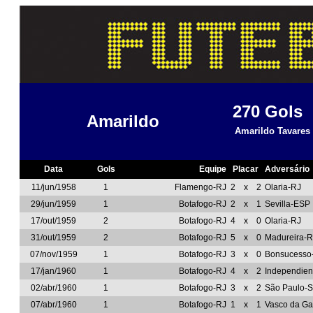
270
Gols
Amarildo
Amarildo Tavares 
Data
Gols
Equipe
Placar
Adversário
11/jun/1958
1
Flamengo-RJ
2
x
2
Olaria-RJ
29/jun/1959
1
Botafogo-RJ
2
x
1
Sevilla-ESP
17/out/1959
2
Botafogo-RJ
4
x
0
Olaria-RJ
31/out/1959
2
Botafogo-RJ
5
x
0
Madureira-R
07/nov/1959
1
Botafogo-RJ
3
x
0
Bonsucesso
17/jan/1960
1
Botafogo-RJ
4
x
2
Independien
02/abr/1960
1
Botafogo-RJ
3
x
2
São Paulo-
07/abr/1960
1
Botafogo-RJ
1
x
1
Vasco da G