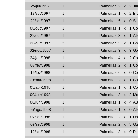
25/jul/1997
1
Palmeiras
2
x
2
Ju
13/set/1997
1
Palmeiras
1
x
2
Br
21/set/1997
1
Palmeiras
5
x
0
Sa
08/out/1997
1
Palmeiras
1
x
1
Co
22/out/1997
1
Palmeiras
3
x
1
At
26/out/1997
2
Palmeiras
5
x
1
Gr
02/nov/1997
1
Palmeiras
3
x
3
Go
24/jan/1998
1
Palmeiras
4
x
2
Co
07/fev/1998
1
Palmeiras
2
x
1
Co
19/fev/1998
1
Palmeiras
6
x
0
Ce
29/mar/1998
1
Palmeiras
2
x
1
Gu
05/abr/1998
1
Palmeiras
1
x
1
Co
09/abr/1998
1
Palmeiras
3
x
2
Mo
06/jun/1998
1
Palmeiras
1
x
4
A
05/ago/1998
1
Palmeiras
1
x
0
At
02/set/1998
1
Palmeiras
2
x
1
Un
09/set/1998
1
Palmeiras
2
x
3
Gu
13/set/1998
1
Palmeiras
3
x
0
Po