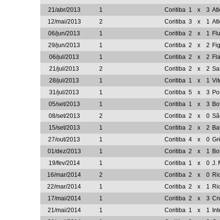
21/abr/2013
1
Coritiba
1
x
3
At
12/mai/2013
2
Coritiba
3
x
1
At
06/jun/2013
1
Coritiba
2
x
1
Fl
29/jun/2013
1
Coritiba
2
x
2
Fi
06/jul/2013
1
Coritiba
2
x
2
Fl
21/jul/2013
2
Coritiba
2
x
2
Sa
28/jul/2013
1
Coritiba
1
x
1
Vit
31/jul/2013
1
Coritiba
5
x
3
Po
05/set/2013
1
Coritiba
1
x
3
Bo
08/set/2013
2
Coritiba
2
x
0
Sã
15/set/2013
1
Coritiba
2
x
2
Ba
27/out/2013
1
Coritiba
4
x
0
Gr
01/dez/2013
1
Coritiba
2
x
1
Bo
19/fev/2014
1
Coritiba
1
x
0
J. 
16/mar/2014
2
Coritiba
2
x
0
Ri
22/mar/2014
1
Coritiba
2
x
1
Ri
17/mai/2014
1
Coritiba
2
x
3
Cr
21/mai/2014
1
Coritiba
1
x
1
In