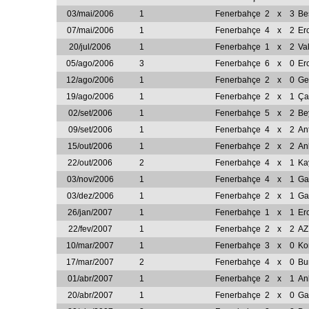
03/mai/2006
1
Fenerbahçe
2
x
3
Be
07/mai/2006
1
Fenerbahçe
4
x
2
Er
20/jul/2006
1
Fenerbahçe
1
x
2
Va
05/ago/2006
3
Fenerbahçe
6
x
0
Er
12/ago/2006
1
Fenerbahçe
2
x
0
Gen
19/ago/2006
1
Fenerbahçe
2
x
1
Ça
02/set/2006
1
Fenerbahçe
5
x
2
Be
09/set/2006
1
Fenerbahçe
4
x
2
An
15/out/2006
1
Fenerbahçe
2
x
2
An
22/out/2006
2
Fenerbahçe
4
x
1
Ka
03/nov/2006
1
Fenerbahçe
4
x
1
Ga
03/dez/2006
1
Fenerbahçe
2
x
1
Ga
26/jan/2007
1
Fenerbahçe
1
x
1
Er
22/fev/2007
1
Fenerbahçe
2
x
2
AZ
10/mar/2007
1
Fenerbahçe
3
x
0
Ko
17/mar/2007
2
Fenerbahçe
4
x
0
Bu
01/abr/2007
1
Fenerbahçe
2
x
1
An
20/abr/2007
1
Fenerbahçe
2
x
0
Ga