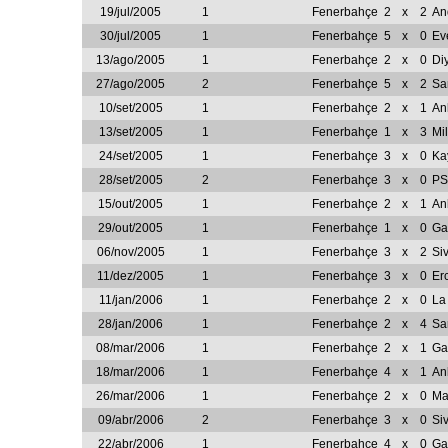
19/jul/2005
1
Fenerbahçe
2
x
2
An
30/jul/2005
1
Fenerbahçe
5
x
0
Ev
13/ago/2005
1
Fenerbahçe
2
x
0
Di
27/ago/2005
2
Fenerbahçe
5
x
2
Sa
10/set/2005
1
Fenerbahçe
2
x
1
An
13/set/2005
1
Fenerbahçe
1
x
3
Mi
24/set/2005
1
Fenerbahçe
3
x
0
Ka
28/set/2005
2
Fenerbahçe
3
x
0
PS
15/out/2005
1
Fenerbahçe
2
x
1
An
29/out/2005
1
Fenerbahçe
1
x
0
Ga
06/nov/2005
1
Fenerbahçe
3
x
2
Si
11/dez/2005
1
Fenerbahçe
3
x
0
Er
11/jan/2006
1
Fenerbahçe
2
x
0
La
28/jan/2006
1
Fenerbahçe
2
x
4
Sa
08/mar/2006
1
Fenerbahçe
2
x
1
Ga
18/mar/2006
1
Fenerbahçe
4
x
1
An
26/mar/2006
1
Fenerbahçe
2
x
0
Ma
09/abr/2006
2
Fenerbahçe
3
x
0
Si
22/abr/2006
1
Fenerbahçe
4
x
0
Ga