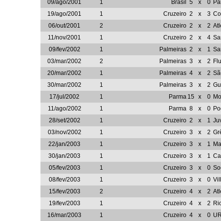
09/ago/2001
1
Brasil
5
x
0
Pa
19/ago/2001
1
Cruzeiro
2
x
3
Co
06/out/2001
2
Cruzeiro
2
x
2
At
11/nov/2001
1
Cruzeiro
2
x
4
Sa
09/fev/2002
1
Palmeiras
2
x
1
Sa
03/mar/2002
2
Palmeiras
3
x
2
Fl
20/mar/2002
1
Palmeiras
4
x
2
Sã
30/mar/2002
1
Palmeiras
3
x
2
Gu
17/jul/2002
1
Parma
15
x
0
Mo
11/ago/2002
1
Parma
8
x
0
Po
28/set/2002
1
Cruzeiro
2
x
1
Ju
03/nov/2002
1
Cruzeiro
3
x
2
Gr
22/jan/2003
1
Cruzeiro
3
x
1
Ma
30/jan/2003
1
Cruzeiro
3
x
1
Ca
05/fev/2003
1
Cruzeiro
3
x
0
So
08/fev/2003
1
Cruzeiro
3
x
0
Vi
15/fev/2003
2
Cruzeiro
4
x
2
At
19/fev/2003
1
Cruzeiro
4
x
2
Ri
16/mar/2003
1
Cruzeiro
4
x
0
U