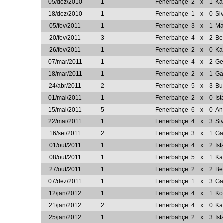
05/dez/2010
1
Fenerbahçe
2
x
1
Ka
18/dez/2010
1
Fenerbahçe
1
x
0
Si
05/fev/2011
1
Fenerbahçe
3
x
1
Ma
20/fev/2011
3
Fenerbahçe
4
x
2
Be
26/fev/2011
1
Fenerbahçe
2
x
0
Ka
07/mar/2011
1
Fenerbahçe
4
x
2
Gen
18/mar/2011
1
Fenerbahçe
2
x
1
Ga
24/abr/2011
2
Fenerbahçe
5
x
3
Bu
01/mai/2011
1
Fenerbahçe
2
x
0
Is
15/mai/2011
5
Fenerbahçe
6
x
0
An
22/mai/2011
1
Fenerbahçe
4
x
3
Si
16/set/2011
2
Fenerbahçe
3
x
1
Ga
01/out/2011
1
Fenerbahçe
4
x
2
Is
08/out/2011
1
Fenerbahçe
5
x
1
Ka
27/out/2011
1
Fenerbahçe
2
x
2
Be
07/dez/2011
1
Fenerbahçe
1
x
3
Ga
12/jan/2012
1
Fenerbahçe
4
x
1
Ko
21/jan/2012
2
Fenerbahçe
4
x
0
Ka
25/jan/2012
1
Fenerbahçe
2
x
3
Is