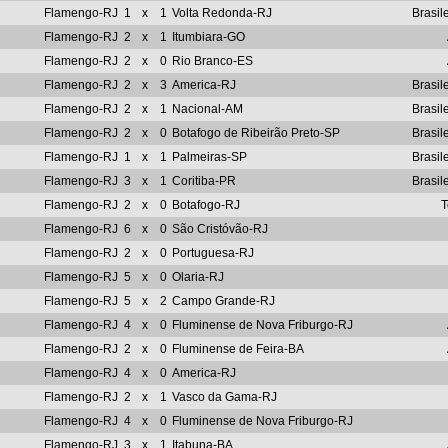
Flamengo-RJ
1
x
1
Volta Redonda-RJ
Brasil
Flamengo-RJ
2
x
1
Itumbiara-GO
Flamengo-RJ
2
x
0
Rio Branco-ES
Flamengo-RJ
2
x
3
America-RJ
Brasil
Flamengo-RJ
2
x
1
Nacional-AM
Brasil
Flamengo-RJ
2
x
0
Botafogo de Ribeirão Preto-SP
Brasil
Flamengo-RJ
1
x
1
Palmeiras-SP
Brasil
Flamengo-RJ
3
x
1
Coritiba-PR
Brasil
Flamengo-RJ
2
x
0
Botafogo-RJ
T
Flamengo-RJ
6
x
0
São Cristóvão-RJ
Flamengo-RJ
2
x
0
Portuguesa-RJ
Flamengo-RJ
5
x
0
Olaria-RJ
Flamengo-RJ
5
x
2
Campo Grande-RJ
Flamengo-RJ
4
x
0
Fluminense de Nova Friburgo-RJ
Flamengo-RJ
2
x
0
Fluminense de Feira-BA
Flamengo-RJ
4
x
0
America-RJ
Flamengo-RJ
2
x
1
Vasco da Gama-RJ
Flamengo-RJ
4
x
0
Fluminense de Nova Friburgo-RJ
Flamengo-RJ
3
x
1
Itabuna-BA