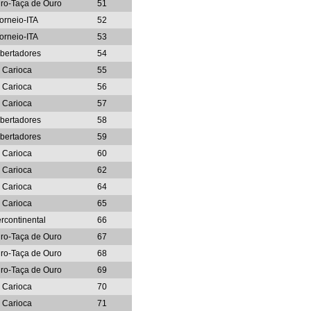
iro-Taça de Ouro
51
orneio-ITA
52
orneio-ITA
53
ibertadores
54
Carioca
55
Carioca
56
Carioca
57
ibertadores
58
ibertadores
59
Carioca
60
Carioca
62
Carioca
64
Carioca
65
ercontinental
66
iro-Taça de Ouro
67
iro-Taça de Ouro
68
iro-Taça de Ouro
69
Carioca
70
Carioca
71