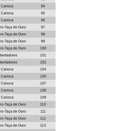
Carioca
94
Carioca
95
Carioca
96
iro-Taça de Ouro
97
iro-Taça de Ouro
98
iro-Taça de Ouro
99
iro-Taça de Ouro
100
ibertadores
101
ibertadores
102
Carioca
104
Carioca
105
Carioca
107
Carioca
108
Carioca
109
iro-Taça de Ouro
110
iro-Taça de Ouro
111
iro-Taça de Ouro
112
iro-Taça de Ouro
113