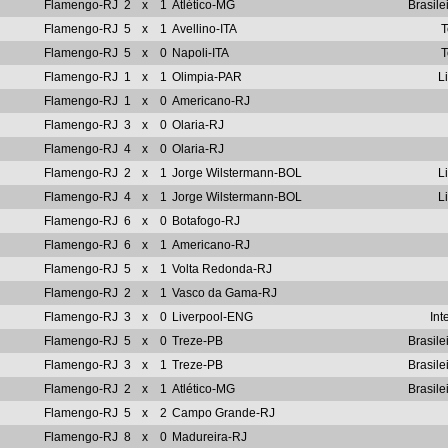
Flamengo-RJ
2
x
1
Atlético-MG
Brasile
Flamengo-RJ
5
x
1
Avellino-ITA
T
Flamengo-RJ
5
x
0
Napoli-ITA
T
Flamengo-RJ
1
x
1
Olimpia-PAR
L
Flamengo-RJ
1
x
0
Americano-RJ
Flamengo-RJ
3
x
0
Olaria-RJ
Flamengo-RJ
4
x
0
Olaria-RJ
Flamengo-RJ
2
x
1
Jorge Wilstermann-BOL
L
Flamengo-RJ
4
x
1
Jorge Wilstermann-BOL
L
Flamengo-RJ
6
x
0
Botafogo-RJ
Flamengo-RJ
6
x
1
Americano-RJ
Flamengo-RJ
5
x
1
Volta Redonda-RJ
Flamengo-RJ
2
x
1
Vasco da Gama-RJ
Flamengo-RJ
3
x
0
Liverpool-ENG
Int
Flamengo-RJ
5
x
0
Treze-PB
Brasile
Flamengo-RJ
3
x
1
Treze-PB
Brasile
Flamengo-RJ
2
x
1
Atlético-MG
Brasile
Flamengo-RJ
5
x
2
Campo Grande-RJ
Flamengo-RJ
8
x
0
Madureira-RJ