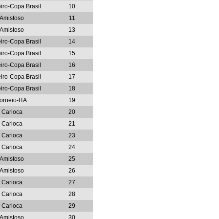
eiro-Copa Brasil
10
Amistoso
11
Amistoso
13
eiro-Copa Brasil
14
eiro-Copa Brasil
15
eiro-Copa Brasil
16
eiro-Copa Brasil
17
eiro-Copa Brasil
18
orneio-ITA
19
Carioca
20
Carioca
21
Carioca
23
Carioca
24
Amistoso
25
Amistoso
26
Carioca
27
Carioca
28
Carioca
29
Amistoso
30