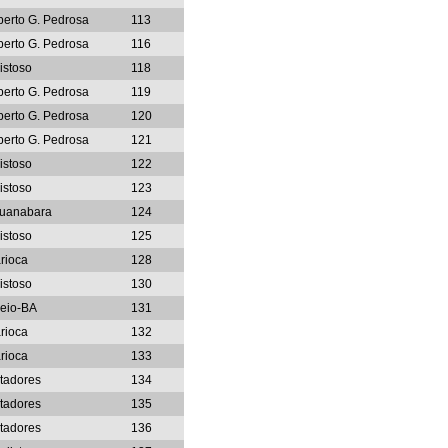
berto G. Pedrosa
113
berto G. Pedrosa
116
istoso
118
berto G. Pedrosa
119
berto G. Pedrosa
120
berto G. Pedrosa
121
istoso
122
istoso
123
uanabara
124
istoso
125
rioca
128
istoso
130
neio-BA
131
rioca
132
rioca
133
rtadores
134
rtadores
135
rtadores
136