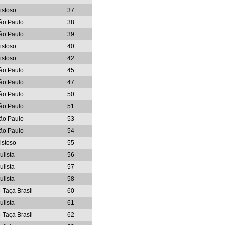
istoso
37
ão Paulo
38
ão Paulo
39
istoso
40
istoso
42
ão Paulo
45
ão Paulo
47
ão Paulo
50
ão Paulo
51
ão Paulo
53
ão Paulo
54
istoso
55
ulista
56
ulista
57
ulista
58
o-Taça Brasil
60
ulista
61
o-Taça Brasil
62