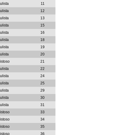
ulista
11
ulista
12
ulista
13
ulista
15
ulista
16
ulista
18
ulista
19
ulista
20
istoso
21
ulista
22
ulista
24
ulista
25
ulista
29
ulista
30
ulista
31
istoso
33
istoso
34
istoso
35
istoso
36