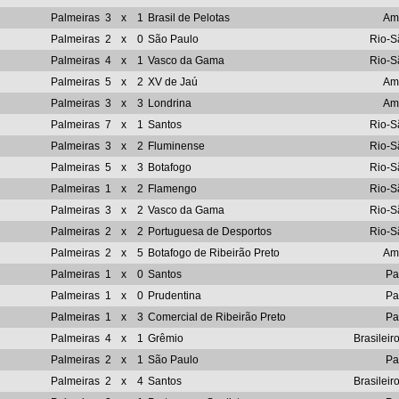
Palmeiras
3
x
1
Brasil de Pelotas
Am
Palmeiras
2
x
0
São Paulo
Rio-S
Palmeiras
4
x
1
Vasco da Gama
Rio-S
Palmeiras
5
x
2
XV de Jaú
Am
Palmeiras
3
x
3
Londrina
Am
Palmeiras
7
x
1
Santos
Rio-S
Palmeiras
3
x
2
Fluminense
Rio-S
Palmeiras
5
x
3
Botafogo
Rio-S
Palmeiras
1
x
2
Flamengo
Rio-S
Palmeiras
3
x
2
Vasco da Gama
Rio-S
Palmeiras
2
x
2
Portuguesa de Desportos
Rio-S
Palmeiras
2
x
5
Botafogo de Ribeirão Preto
Am
Palmeiras
1
x
0
Santos
Pa
Palmeiras
1
x
0
Prudentina
Pa
Palmeiras
1
x
3
Comercial de Ribeirão Preto
Pa
Palmeiras
4
x
1
Grêmio
Brasileir
Palmeiras
2
x
1
São Paulo
Pa
Palmeiras
2
x
4
Santos
Brasileir