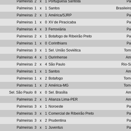
Palmeiras
2
x
1
Portuguesa Santista
Pa
Palmeiras
1
x
1
Santos
Brasileir
Palmeiras
2
x
1
América/SJRP
Pa
Palmeiras
1
x
0
XV de Piracicaba
Pa
Palmeiras
4
x
3
Ferroviária
Pa
Palmeiras
2
x
1
Botafogo de Ribeirão Preto
Pa
Palmeiras
1
x
0
Corinthians
Pa
Palmeiras
3
x
1
Sel. União Soviética
Tor
Palmeiras
4
x
1
Ourinhense
Am
Palmeiras
2
x
4
São Paulo
Rio-S
Palmeiras
1
x
1
Santos
Am
Palmeiras
1
x
2
Botafogo
Tor
Palmeiras
1
x
2
América-MG
Tor
Sel. São Paulo
8
x
0
Sel. Brasília
Am
Palmeiras
2
x
1
Alianza Lima-PER
Am
Palmeiras
3
x
1
Noroeste
Pa
Palmeiras
3
x
1
Comercial de Ribeirão Preto
Pa
Palmeiras
3
x
2
Prudentina
Pa
Palmeiras
3
x
1
Juventus
Pa