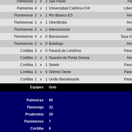
Palmeiras
1
x
2
São Paulo
Pa
Palmeiras
4
x
1
Universidad Católica-CHI
Libe
Fluminense
2
x
1
Rio Branco-ES
Am
Fluminense
1
x
1
Uberlândia
Am
Fluminense
2
x
2
Internacional
Am
Fluminense
4
x
0
Bonsucesso
Taça G
Fluminense
2
x
0
Botafogo
Am
Coritiba
3
x
0
Paraná de Londrina
Para
Coritiba
1
x
1
Guarani de Ponta Grossa
Am
Coritiba
1
x
1
Seleto
Para
Coritiba
2
x
0
Grêmio Oeste
Para
Coritiba
1
x
1
União Bandeirante
Para
Equipes
Gols
Palmeiras
85
Flamengo
32
Prudentina
20
Fluminense
7
Coritiba
6