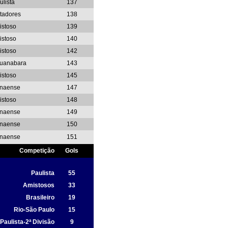
ulista
137
rtadores
138
istoso
139
istoso
140
istoso
142
uanabara
143
istoso
145
naense
147
istoso
148
naense
149
naense
150
naense
151
Competição
Gols
Paulista
55
Amistosos
33
Brasileiro
19
Rio-São Paulo
15
Paulista-2ª Divisão
9