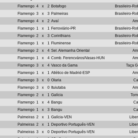
Flamengo
4
x
2
Botafogo
Brasileiro-Ro
Flamengo
3
x
3
Palmeiras
Brasileiro-Ro
Flamengo
4
x
2
Avaí
Am
Flamengo
1
x
1
Ferroviário-PR
Brasileiro-Ro
Flamengo
2
x
3
Corinthians
Brasileiro-Ro
Flamengo
1
x
1
Fluminense
Brasileiro-Ro
Flamengo
2
x
4
Sel. Alemanha Oriental
Am
Flamengo
1
x
4
Comb. Ferencváros/Vasas-HUN
Am
Flamengo
3
x
4
Vasco da Gama
Taça G
Flamengo
1
x
1
Atlético de Madrid-ESP
Am
Flamengo
3
x
0
Olaria
Ca
Flamengo
3
x
0
Ituiutaba
Am
Flamengo
2
x
1
Galícia
Tor
Flamengo
1
x
4
Bangu
Ca
Flamengo
1
x
3
Bangu
Ca
Palmeiras
2
x
1
Galícia-VEN
Libe
Palmeiras
2
x
1
Deportivo Português-VEN
Libe
Palmeiras
3
x
0
Deportivo Português-VEN
Libe