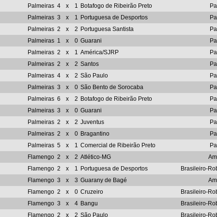
Palmeiras
4
x
1
Botafogo de Ribeirão Preto
Pa
Palmeiras
3
x
1
Portuguesa de Desportos
Pa
Palmeiras
2
x
2
Portuguesa Santista
Pa
Palmeiras
1
x
0
Guarani
Pa
Palmeiras
2
x
1
América/SJRP
Pa
Palmeiras
2
x
2
Santos
Pa
Palmeiras
4
x
2
São Paulo
Pa
Palmeiras
3
x
0
São Bento de Sorocaba
Pa
Palmeiras
6
x
2
Botafogo de Ribeirão Preto
Pa
Palmeiras
3
x
0
Guarani
Pa
Palmeiras
2
x
2
Juventus
Pa
Palmeiras
2
x
0
Bragantino
Pa
Palmeiras
5
x
1
Comercial de Ribeirão Preto
Pa
Flamengo
2
x
2
Atlético-MG
Am
Flamengo
2
x
1
Portuguesa de Desportos
Brasileiro-Ro
Flamengo
3
x
3
Guarany de Bagé
Am
Flamengo
2
x
0
Cruzeiro
Brasileiro-Ro
Flamengo
3
x
4
Bangu
Brasileiro-Ro
Flamengo
2
x
2
São Paulo
Brasileiro-Ro