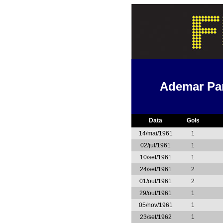
Ademar Pa
Data
Gols
14/mai/1961
1
02/jul/1961
1
10/set/1961
1
24/set/1961
2
01/out/1961
2
29/out/1961
1
05/nov/1961
1
23/set/1962
1