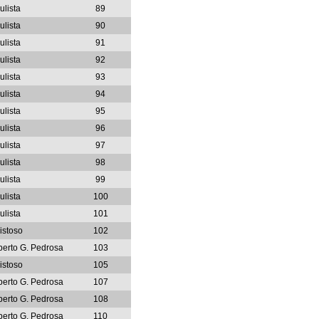
ulista
89
ulista
90
ulista
91
ulista
92
ulista
93
ulista
94
ulista
95
ulista
96
ulista
97
ulista
98
ulista
99
ulista
100
ulista
101
istoso
102
berto G. Pedrosa
103
istoso
105
berto G. Pedrosa
107
berto G. Pedrosa
108
berto G. Pedrosa
110