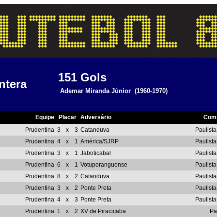
151
Gols
ntera
Ademar Miranda Júnior
(1960-1970)
Equipe
Placar
Adversário
Comp
Prudentina
3
x
3
Catanduva
Paulista
Prudentina
4
x
1
América/SJRP
Paulista
Prudentina
3
x
1
Jaboticabal
Paulista
Prudentina
6
x
1
Votuporanguense
Paulista
Prudentina
8
x
2
Catanduva
Paulista
Prudentina
3
x
2
Ponte Preta
Paulista
Prudentina
4
x
3
Ponte Preta
Paulista
Prudentina
1
x
2
XV de Piracicaba
Pa