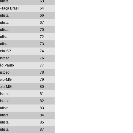
ulista
63
o-Taça Brasil
64
ulista
66
ulista
67
ulista
70
ulista
72
ulista
73
neio-SP
74
istoso
76
ão Paulo
77
istoso
78
neio-MG
79
neio-MG
80
istoso
81
istoso
82
ulista
83
ulista
84
ulista
85
ulista
87