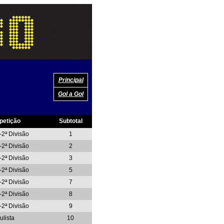
Principal
Gol a Gol
etição
Subtotal
-2ª Divisão
1
-2ª Divisão
2
-2ª Divisão
3
-2ª Divisão
5
-2ª Divisão
7
-2ª Divisão
8
-2ª Divisão
9
ulista
10