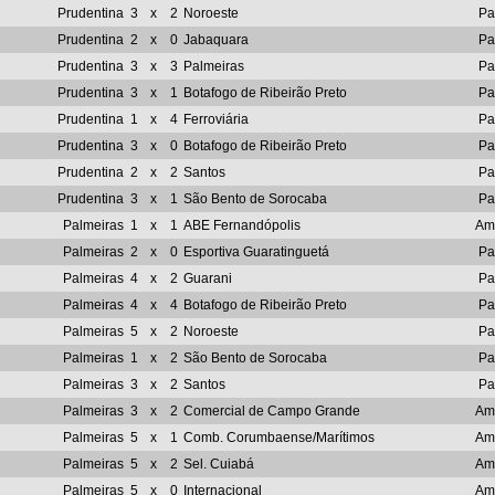
Prudentina
3
x
2
Noroeste
Pa
Prudentina
2
x
0
Jabaquara
Pa
Prudentina
3
x
3
Palmeiras
Pa
Prudentina
3
x
1
Botafogo de Ribeirão Preto
Pa
Prudentina
1
x
4
Ferroviária
Pa
Prudentina
3
x
0
Botafogo de Ribeirão Preto
Pa
Prudentina
2
x
2
Santos
Pa
Prudentina
3
x
1
São Bento de Sorocaba
Pa
Palmeiras
1
x
1
ABE Fernandópolis
Am
Palmeiras
2
x
0
Esportiva Guaratinguetá
Pa
Palmeiras
4
x
2
Guarani
Pa
Palmeiras
4
x
4
Botafogo de Ribeirão Preto
Pa
Palmeiras
5
x
2
Noroeste
Pa
Palmeiras
1
x
2
São Bento de Sorocaba
Pa
Palmeiras
3
x
2
Santos
Pa
Palmeiras
3
x
2
Comercial de Campo Grande
Am
Palmeiras
5
x
1
Comb. Corumbaense/Marítimos
Am
Palmeiras
5
x
2
Sel. Cuiabá
Am
Palmeiras
5
x
0
Internacional
Am