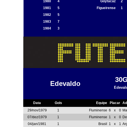
1980
4
Goytacaz
2
1981
5
Figueirense
1
1982
5
1983
7
1984
3
30
G
Edevaldo
Edevald
Data
Gols
Equipe
Placar
Ad
29/nov/1979
1
Fluminense
6
x
0
Ma
07/dez/1979
1
Fluminense
1
x
0
De
04/jan/1981
1
Brasil
1
x
1
Ar