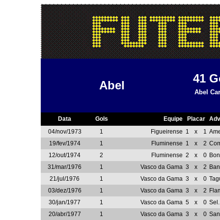
41
G
Abel
Abel Car
Data
Gols
Equipe
Placar
Adv
04/nov/1973
1
Figueirense
1
x
1
Ame
19/fev/1974
1
Fluminense
1
x
2
Com
12/out/1974
2
Fluminense
2
x
0
Bon
31/mar/1976
1
Vasco da Gama
3
x
2
Ban
21/jul/1976
1
Vasco da Gama
3
x
0
Tag
03/dez/1976
1
Vasco da Gama
3
x
2
Fla
30/jan/1977
1
Vasco da Gama
5
x
0
Sel
20/abr/1977
1
Vasco da Gama
3
x
0
San