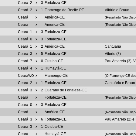
Ceará
2
x
3
Fortaleza-CE
Ceará
2
x
1
Flamengo do Recife-PE
Vitório e Braun
Ceará
x
América-CE
(Resultado Não Disp
Ceará
x
América-CE
(Resultado Não Disp
Ceará
1
x
3
Fortaleza-CE
Ceará
0
x
3
Fortaleza-CE
Ceará
1
x
2
América-CE
Cantuária
Ceará
3
x
5
Fortaleza-CE
Vitório (3)
Ceará
7
x
0
Cutuba-CE
Pau Amarelo (3), V
Ceará
4
x
1
Humaytá-CE
Ceará
x
Flamengo-CE
WO
(O Flamengo-CE desi
Ceará
2
x
1
Fortaleza-CE
Cantuária e Braun
Ceará
3
x
2
Guarany de Fortaleza-CE
Ceará
x
Fortaleza-CE
(Resultado Não Disp
Ceará
0
x
3
Fortaleza-CE
Ceará
x
América-CE
(Resultado Não Disp
Ceará
3
x
6
Fortaleza-CE
Pau Amarelo (2) e
Ceará
3
x
1
Cutuba-CE
Ceará
x
Humaytá-CE
(Resultado Não Disp