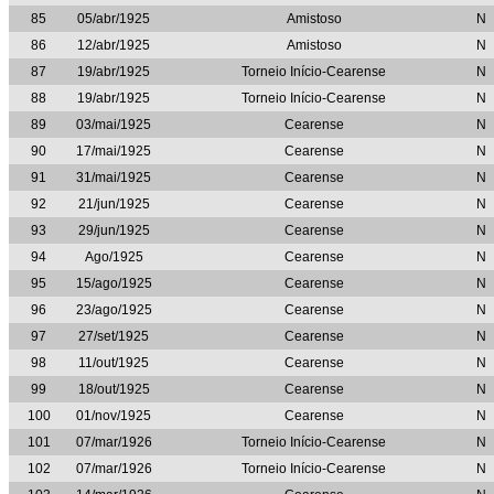
85
05/abr/1925
Amistoso
N
86
12/abr/1925
Amistoso
N
87
19/abr/1925
Torneio Início-Cearense
N
88
19/abr/1925
Torneio Início-Cearense
N
89
03/mai/1925
Cearense
N
90
17/mai/1925
Cearense
N
91
31/mai/1925
Cearense
N
92
21/jun/1925
Cearense
N
93
29/jun/1925
Cearense
N
94
Ago/1925
Cearense
N
95
15/ago/1925
Cearense
N
96
23/ago/1925
Cearense
N
97
27/set/1925
Cearense
N
98
11/out/1925
Cearense
N
99
18/out/1925
Cearense
N
100
01/nov/1925
Cearense
N
101
07/mar/1926
Torneio Início-Cearense
N
102
07/mar/1926
Torneio Início-Cearense
N