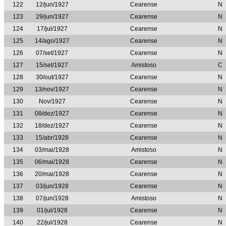
122
12/jun/1927
Cearense
N
123
29/jun/1927
Cearense
N
124
17/jul/1927
Cearense
N
125
14/ago/1927
Cearense
N
126
07/set/1927
Cearense
N
127
15/set/1927
Amistoso
C
128
30/out/1927
Cearense
N
129
13/nov/1927
Cearense
N
130
Nov/1927
Cearense
N
131
08/dez/1927
Cearense
N
132
18/dez/1927
Cearense
N
133
15/abr/1928
Cearense
N
134
03/mai/1928
Amistoso
N
135
06/mai/1928
Cearense
N
136
20/mai/1928
Cearense
N
137
03/jun/1928
Cearense
N
138
07/jun/1928
Amistoso
N
139
01/jul/1928
Cearense
N
140
22/jul/1928
Cearense
N