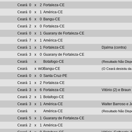
Ceará
0
x
2
Fortaleza-CE
Ceará
0
x
1
América-CE
Ceará
6
x
0
Bangu-CE
Ceará
2
x
0
Fortaleza-CE
Ceará
0
x
1
Guarany de Fortaleza-CE
Ceará
7
x
1
América-CE
Ceará
1
x
1
Fortaleza-CE
Djalma (contra)
Ceará
3
x
0
Guarany de Fortaleza-CE
Ceará
x
Botafogo-CE
(Resultado Não Disp
Ceará
x
Bangu-CE
WO
(O Ceará desistiu da
Ceará
0
x
0
Santa Cruz-PE
Ceará
1
x
2
Fortaleza-CE
Ceará
3
x
6
Fortaleza-CE
Vitório (2) e Braun
Ceará
2
x
1
Botafogo-CE
Ceará
3
x
1
América-CE
Walter Barroso e J
Ceará
x
América-CE
(Resultado Não Disp
Ceará
5
x
1
Guarany de Fortaleza-CE
Ceará
2
x
1
América-CE