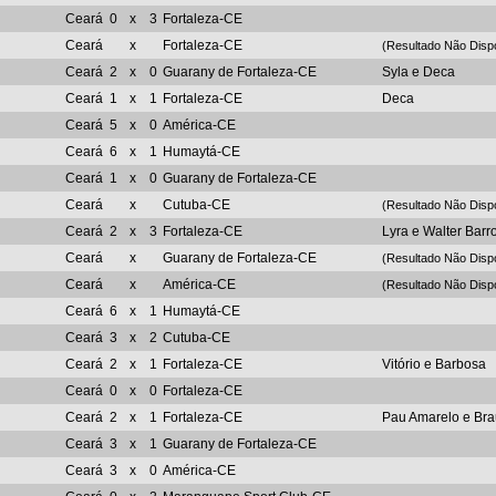
Ceará
0
x
3
Fortaleza-CE
Ceará
x
Fortaleza-CE
(Resultado Não Disp
Ceará
2
x
0
Guarany de Fortaleza-CE
Syla e Deca
Ceará
1
x
1
Fortaleza-CE
Deca
Ceará
5
x
0
América-CE
Ceará
6
x
1
Humaytá-CE
Ceará
1
x
0
Guarany de Fortaleza-CE
Ceará
x
Cutuba-CE
(Resultado Não Disp
Ceará
2
x
3
Fortaleza-CE
Lyra e Walter Barr
Ceará
x
Guarany de Fortaleza-CE
(Resultado Não Disp
Ceará
x
América-CE
(Resultado Não Disp
Ceará
6
x
1
Humaytá-CE
Ceará
3
x
2
Cutuba-CE
Ceará
2
x
1
Fortaleza-CE
Vitório e Barbosa
Ceará
0
x
0
Fortaleza-CE
Ceará
2
x
1
Fortaleza-CE
Pau Amarelo e Br
Ceará
3
x
1
Guarany de Fortaleza-CE
Ceará
3
x
0
América-CE