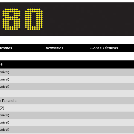
frontos
Artilheiros
Fichas Técnicas
es
onível)
onível)
onível)
e Pacatuba
(2)
onível)
onível)
onível)