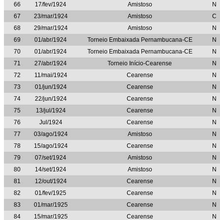
66
17/fev/1924
Amistoso
N
67
23/mar/1924
Amistoso
C
68
29/mar/1924
Amistoso
N
69
01/abr/1924
Torneio Embaixada Pernambucana-CE
N
70
01/abr/1924
Torneio Embaixada Pernambucana-CE
N
71
27/abr/1924
Torneio Início-Cearense
N
72
11/mai/1924
Cearense
N
73
01/jun/1924
Cearense
N
74
22/jun/1924
Cearense
N
75
13/jul/1924
Cearense
N
76
Jul/1924
Cearense
N
77
03/ago/1924
Amistoso
N
78
15/ago/1924
Cearense
N
79
07/set/1924
Amistoso
N
80
14/set/1924
Amistoso
N
81
12/out/1924
Cearense
N
82
01/fev/1925
Cearense
N
83
01/mar/1925
Cearense
N
84
15/mar/1925
Cearense
N