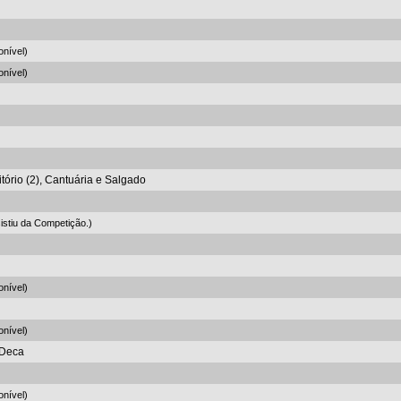
onível)
onível)
itório (2), Cantuária e Salgado
stiu da Competição.)
onível)
onível)
 Deca
onível)