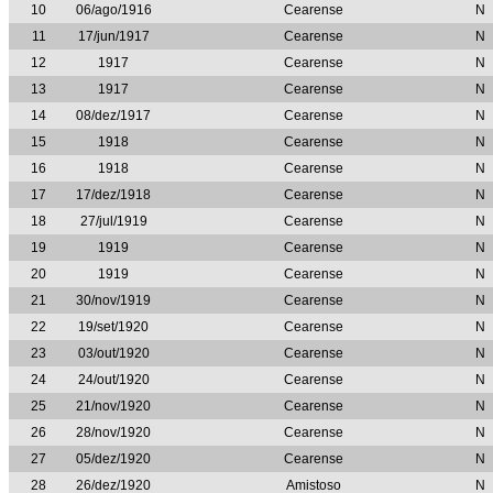
10
06/ago/1916
Cearense
N
11
17/jun/1917
Cearense
N
12
1917
Cearense
N
13
1917
Cearense
N
14
08/dez/1917
Cearense
N
15
1918
Cearense
N
16
1918
Cearense
N
17
17/dez/1918
Cearense
N
18
27/jul/1919
Cearense
N
19
1919
Cearense
N
20
1919
Cearense
N
21
30/nov/1919
Cearense
N
22
19/set/1920
Cearense
N
23
03/out/1920
Cearense
N
24
24/out/1920
Cearense
N
25
21/nov/1920
Cearense
N
26
28/nov/1920
Cearense
N
27
05/dez/1920
Cearense
N
28
26/dez/1920
Amistoso
N