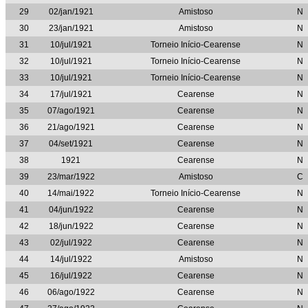
29
02/jan/1921
Amistoso
N
30
23/jan/1921
Amistoso
N
31
10/jul/1921
Torneio Início-Cearense
N
32
10/jul/1921
Torneio Início-Cearense
N
33
10/jul/1921
Torneio Início-Cearense
N
34
17/jul/1921
Cearense
N
35
07/ago/1921
Cearense
N
36
21/ago/1921
Cearense
N
37
04/set/1921
Cearense
N
38
1921
Cearense
N
39
23/mar/1922
Amistoso
C
40
14/mai/1922
Torneio Início-Cearense
N
41
04/jun/1922
Cearense
N
42
18/jun/1922
Cearense
N
43
02/jul/1922
Cearense
N
44
14/jul/1922
Amistoso
N
45
16/jul/1922
Cearense
N
46
06/ago/1922
Cearense
N