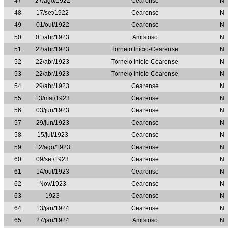
47
27/ago/1922
Cearense
N
48
17/set/1922
Cearense
N
49
01/out/1922
Cearense
N
50
01/abr/1923
Amistoso
N
51
22/abr/1923
Torneio Início-Cearense
N
52
22/abr/1923
Torneio Início-Cearense
N
53
22/abr/1923
Torneio Início-Cearense
N
54
29/abr/1923
Cearense
N
55
13/mai/1923
Cearense
N
56
03/jun/1923
Cearense
N
57
29/jun/1923
Cearense
N
58
15/jul/1923
Cearense
N
59
12/ago/1923
Cearense
N
60
09/set/1923
Cearense
N
61
14/out/1923
Cearense
N
62
Nov/1923
Cearense
N
63
1923
Cearense
N
64
13/jan/1924
Cearense
N
65
27/jan/1924
Amistoso
N