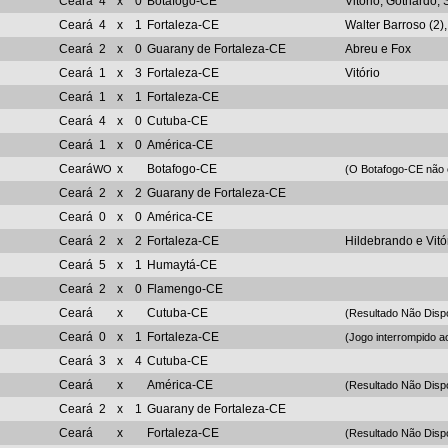
Ceará
4
x
0
Botafogo-CE
Vitório, Gothardo,
Ceará
4
x
1
Fortaleza-CE
Walter Barroso (2)
Ceará
2
x
0
Guarany de Fortaleza-CE
Abreu e Fox
Ceará
1
x
3
Fortaleza-CE
Vitório
Ceará
1
x
1
Fortaleza-CE
Ceará
4
x
0
Cutuba-CE
Ceará
1
x
0
América-CE
Ceará
x
Botafogo-CE
WO
(O Botafogo-CE não
Ceará
2
x
2
Guarany de Fortaleza-CE
Ceará
0
x
0
América-CE
Ceará
2
x
2
Fortaleza-CE
Hildebrando e Vitó
Ceará
5
x
1
Humaytá-CE
Ceará
2
x
0
Flamengo-CE
Ceará
x
Cutuba-CE
(Resultado Não Disp
Ceará
0
x
1
Fortaleza-CE
(Jogo interrompido a
Ceará
3
x
4
Cutuba-CE
Ceará
x
América-CE
(Resultado Não Disp
Ceará
2
x
1
Guarany de Fortaleza-CE
Ceará
x
Fortaleza-CE
(Resultado Não Disp