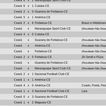
Ceará
0
x
2
Maranguape Sport Club-CE
Ceará
6
x
1
Cutuba-CE
Ceará
2
x
0
Guarany de Fortaleza-CE
Ceará
5
x
1
América-CE
Ceará
2
x
6
Fortaleza-CE
Braun e Hildebran
Ceará
x
Maranguape Sport Club-CE
(Resultado Não Disp
Ceará
4
x
0
Cutuba-CE
Ceará
x
Guarany de Fortaleza-CE
(Resultado Não Disp
Ceará
x
América-CE
(Resultado Não Disp
Ceará
x
Fortaleza-CE
(Resultado Não Disp
Ceará
2
x
5
Fortaleza-CE
Zé Gentil e Fiúza
Ceará
x
Guarany de Fortaleza-CE
(Resultado Não Disp
Ceará
x
Maranguape Sport Club-CE
(Resultado Não Disp
Ceará
2
x
1
Nacional Football Club-CE
Ceará
1
x
1
América-CE
Ceará
4
x
0
América-CE
Coado, Poeta, Fiú
Ceará
1
x
3
Nacional Football Club-CE
Lyra
Ceará
0
x
3
Guarany de Fortaleza-CE
Ceará
1
x
2
Maguary-CE