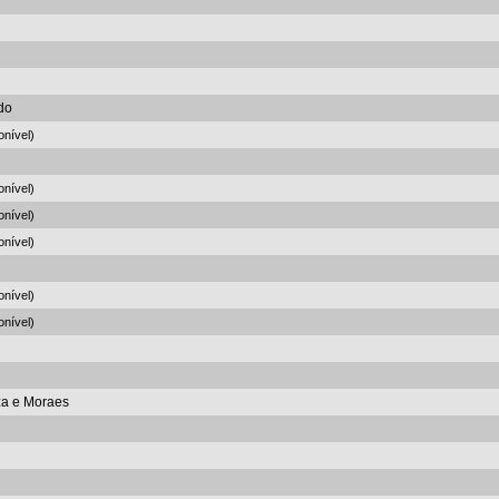
do
onível)
onível)
onível)
onível)
onível)
onível)
za e Moraes