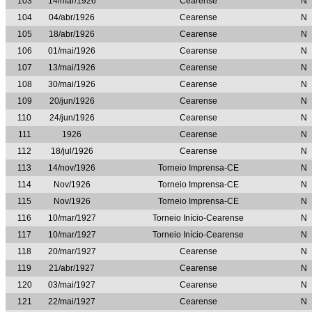
103
14/mar/1926
Cearense
N
104
04/abr/1926
Cearense
N
105
18/abr/1926
Cearense
N
106
01/mai/1926
Cearense
N
107
13/mai/1926
Cearense
N
108
30/mai/1926
Cearense
N
109
20/jun/1926
Cearense
N
110
24/jun/1926
Cearense
N
111
1926
Cearense
N
112
18/jul/1926
Cearense
N
113
14/nov/1926
Torneio Imprensa-CE
N
114
Nov/1926
Torneio Imprensa-CE
N
115
Nov/1926
Torneio Imprensa-CE
N
116
10/mar/1927
Torneio Início-Cearense
N
117
10/mar/1927
Torneio Início-Cearense
N
118
20/mar/1927
Cearense
N
119
21/abr/1927
Cearense
N
120
03/mai/1927
Cearense
N
121
22/mai/1927
Cearense
N