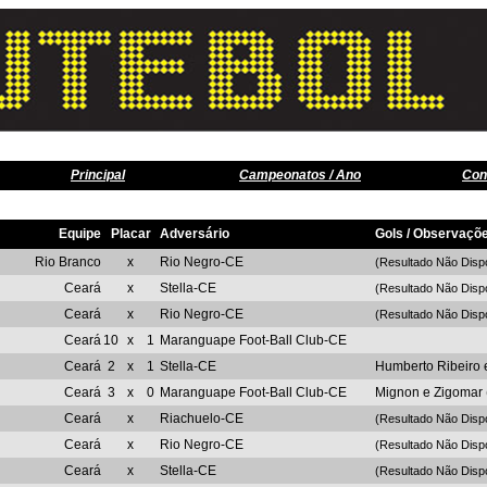
Principal
Campeonatos / Ano
Con
Equipe
Placar
Adversário
Gols / Observaçõ
Rio Branco
x
Rio Negro-CE
(Resultado Não Disp
Ceará
x
Stella-CE
(Resultado Não Disp
Ceará
x
Rio Negro-CE
(Resultado Não Disp
Ceará
10
x
1
Maranguape Foot-Ball Club-CE
Ceará
2
x
1
Stella-CE
Humberto Ribeiro 
Ceará
3
x
0
Maranguape Foot-Ball Club-CE
Mignon e Zigomar 
Ceará
x
Riachuelo-CE
(Resultado Não Disp
Ceará
x
Rio Negro-CE
(Resultado Não Disp
Ceará
x
Stella-CE
(Resultado Não Disp