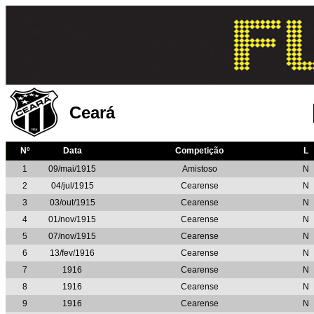
Ceará
Nº
Data
Competição
L
1
09/mai/1915
Amistoso
N
2
04/jul/1915
Cearense
N
3
03/out/1915
Cearense
N
4
01/nov/1915
Cearense
N
5
07/nov/1915
Cearense
N
6
13/fev/1916
Cearense
N
7
1916
Cearense
N
8
1916
Cearense
N
9
1916
Cearense
N