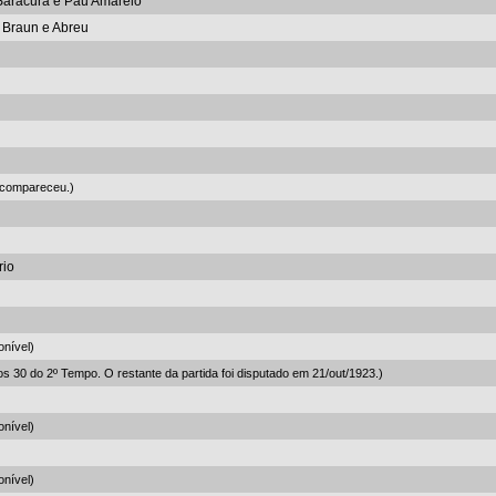
 Saracura e Pau Amarelo
, Braun e Abreu
 compareceu.)
rio
onível)
os 30 do 2º Tempo. O restante da partida foi disputado em 21/out/1923.)
onível)
onível)