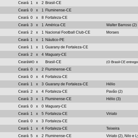
Ceará
1
x
2
Brasil-CE
Ceará
0
x
1
Fluminense-CE
Ceará
0
x
8
Fortaleza-CE
Ceará
3
x
1
América-CE
Walter Barroso (2)
Ceará
2
x
1
Nacional Football Club-CE
Moraes
Ceará
1
x
1
Náutico-PE
Ceará
1
x
1
Guarany de Fortaleza-CE
Ceará
2
x
4
Maguary-CE
Ceará
x
Brasil-CE
WO
(O Brasil-CE entrego
Ceará
0
x
2
Fluminense-CE
Ceará
0
x
4
Fortaleza-CE
Ceará
1
x
3
Guarany de Fortaleza-CE
Hélio
Ceará
2
x
4
Fortaleza-CE
Pavão (2)
Ceará
3
x
1
Fluminense-CE
Hélio (3)
Ceará
0
x
0
Maguary-CE
Ceará
1
x
5
Fortaleza-CE
Viriato
Ceará
0
x
3
Fortaleza-CE
Ceará
1
x
4
Fortaleza-CE
Teixeira
Ceará
5
x
2
Fluminense-CE
Viriato (2), Nilo e L